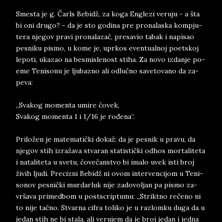
Sme­sta je g. Čarls Be­bidž, za koga Eng­le­zi ve­ru­ju - a šta
bi oni dru­go? - da je sto go­di­na pre pro­na­la­ska kom­pju­
te­ra nje­gov pra­vi pro­na­la­zač, pre­sa­vio ta­bak i na­pi­sao
pe­sni­ku pi­smo, u kome je, upr­kos even­tu­al­noj po­et­skoj
le­po­ti, uka­zao na be­smi­sle­nost sti­ha. Za novo iz­dan­je po­
e­me Te­ni­so­nu je lju­ba­zno ali odlučno sa­ve­to­va­no da za­
pe­va:
„Sva­kog mo­men­ta umi­re čovek,
Sva­kog mo­men­ta 1 i 1/16 je rođena“.
Pri­ložen je ma­te­matički dokaž: da je pe­snik u pra­vu, da
nje­gov stih izražava stva­ran sta­ti­stički od­hos mor­ta­li­te­ta
i na­ta­li­te­ta u sve­tu, čovečan­stvo bi ima­lo uvek isti broj
živih lju­di. Pre­ci­zni Be­bidž ni ovom in­ter­ve­nci­jom u Te­ni­
so­nov pe­snički mur­dar­luk ­ni­je­ za­do­vol­jan pa ­pi­smo za­
vrš­a­va pri­med­bom u postscrip­tu­mu: „Strikt­no rečeno ni
to ni­je ­tačno. Stvar­na ci­fra to­li­ko je u raz­lom­ku duga da u
je­dan stih ne bi sta­la, ali ve­ru­jem da je broj je­dan i jed­na