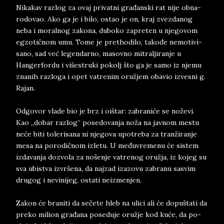
Ni­ka­kav raz­log­ za ovaj pri­vat­ni građan­ski rat nije ob­na­
ro­do­vao. Ako ga je i bilo, ostao je on, kraj zve­zda­n­og
neba i mo­ral­nog za­ko­na, du­bo­ko za­pre­ten u nje­go­vom
eg­zo­tičnom umu. Tome je pret­ho­di­lo, takođe ne­mo­ti­vi­
sa­no, sad već le­gen­dar­no, ma­sov­no mi­tral­ji­ran­je u
Hanger­for­du i vi­še­stru­ki po­kolj što ga je samo iz nje­mu
zna­nih raz­lo­ga i opet va­tre­nim oružjem oba­vio iz­ve­sni g.
Ra­jan.
Od­go­vor vla­de bio je brz i oištar: za­bra­niće se noževi.
Kao „do­bar raz­log“ po­se­do­van­ja noža na jav­nom me­stu
neće biti to­le­ri­sa­na ni nje­go­va upo­tre­ba za tranžiran­je
mesa na po­ro­dičnom iz­le­tu. U međuvre­me­nu će si­stem
iz­da­van­ja dozvo­la ­za no­šenje va­tre­no­g o­ružja, iz­ ko­jeg ­su
­sva ubi­stva izvršena, da naj­zad iza­zo­vu za­bra­nu sa­svim
dru­gog i ne­vi­ni­jeg, osta­ti ne­iz­men­jen.
Za­kon će bra­ni­ti da sečete hleb na uli­ci ali će dopuštati da
pre­ko mi­li­on građana po­se­du­je oružje kod kuće, da po­