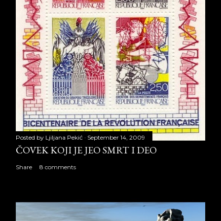
Posted by
Ljiljana Pekić
September 14, 2009
ČOVEK KOJI JE JEO SMRT I DEO
Share
8 comments