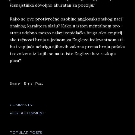
še­snaj­stin­ka do­vol­jno aku­ra­tan za po­e­zi­ju.“
Kako se ove pro­ti­vrečne oso­bi­ne an­glo­sak­son­skog na­ci­
o­nal­nog ka­rak­te­ra slažu? Kako u istom men­tal­nom pro­
sto­ru udob­no me­sto na­la­zi ce­pi­dlačka bri­ga oko em­pi­rij­
ske tačno­sti bro­ja u jed­nom za En­gle­ze ire­le­vant­nom sti­
hu i va­pi­juća ne­bri­ga nji­ho­vih za­ko­na pre­ma bro­ju pu­š­a­ka
i re­vol­ve­ra iz ko­jih se na te iste En­gle­ze bez raz­lo­ga
puca?
Share
Email Post
COMMENTS
POST A COMMENT
POPULAR POSTS