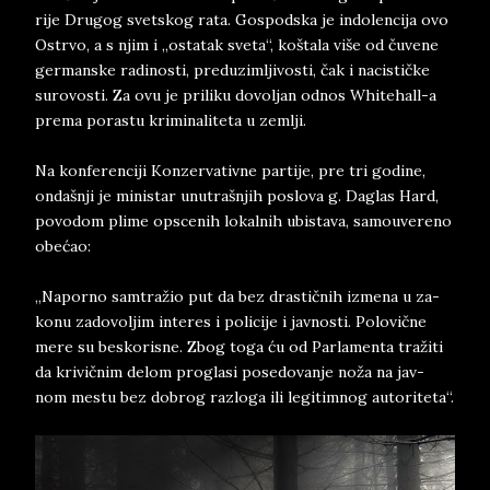
ri­je Dru­gog svet­skog rata. Go­spod­ska je in­do­len­ci­ja ovo
Ostr­vo, a s njim i „osta­tak sve­ta“, koštala više od čuve­ne
ger­man­ske ra­di­no­sti, pred­u­zim­lji­vo­sti, čak i naci­stičke
su­ro­vo­sti. Za ovu je pri­li­ku do­vol­jan od­nos Whi­tehal­l-a
pre­ma po­ra­stu kri­mi­na­li­te­ta u zem­lji.
Na kon­fe­ren­ci­ji Kon­zer­va­tiv­ne par­ti­je, pre tri go­di­ne,
on­da­šnji je mi­ni­star unu­tra­šnjih po­slo­va g. Da­glas Hard,
po­vo­dom pli­me op­sce­nih lo­ka­l­ni­h u­bi­sta­va, sa­mo­u­ve­re­no
­o­bećao:
„Na­por­no­ sam­tražio ­put­ da­ bez dra­stičnih iz­me­na u za­
ko­nu za­do­vol­jim in­te­res i po­li­ci­je i jav­no­sti. Po­lo­vične
mere su bes­ko­ri­sne. Zbog toga ću od Par­la­men­ta tražiti
da kri­vičnim­ de­lom pro­gla­si ­po­se­do­van­je­ noža na ­jav­
nom ­me­stu ­be­z do­brog raz­lo­ga ili le­gi­tim­nog au­to­ri­te­ta“.