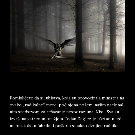
Po­mi­slićete da su ubi­stva, koja su pro­vo­ci­ra­la mi­ni­stra na
ova­ko „ra­di­kal­ne“ mere, počin­je­na nožem, našim na­ci­o­nal­
nim sred­stvom za rešavan­je ne­spo­ra­zu­ma. Nisu. Sva su
izvršena va­tre­nim oružjem. Je­dan En­glez je ušetao u jed­
nu bri­stol­sku fa­bri­ku i pu­škom sma­kao dvo­ji­cu rad­ni­ka.