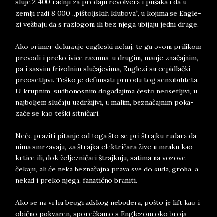
slu­je 2 400 rad­nji za pro­da­ju re­vo­lve­ra i pu­š­a­ka i da u
zem­lji radi 8 000 „pi­štoljs­kih klu­bo­va“, u ko­ji­ma ­se ­En­gle­
zi vežbaju da s raz­lo­gom ili bez nje­ga ubi­ja­ju jed­ni dru­ge.
Ako pri­mer do­ka­zu­je en­gle­ski ne­haj, te ga ovom pri­li­kom
pre­vo­di i pre­ko ivi­ce ra­zu­ma, u dru­gim, man­je­ značaj­nim,
pa i sa­svim fri­vol­nim slučaje­vi­ma, En­gle­zi su ce­pi­dlački
pre­o­se­tlji­vi. Te­š­ko ­je de­fi­ni­sati pri­ro­du tog sen­zi­bi­li­te­ta.
U krup­nim, sud­bo­no­snim događaji­ma često ne­o­se­tlji­vi, u
naj­bol­jem slučaju uzdržiji­vi, u ma­lim, bez­načaj­nim po­ka­
zaće se kao te­ški sit­ničari.
Neće pra­viti pi­ta­nje od to­ga ­š­to se pri štraj­ku ru­da­ra da­
ni­ma smr­za­va­ju, za štraj­ka elek­tričara žive u mra­ku kao
kr­ti­ce ili, dok žel­jezničari štraj­ku­ju, sa­ti­ma na vo­zo­ve
čeka­ju, ali će neka bez­načajna pra­va sve do suda, gro­ba, a
ne­kad i pre­ko nje­ga, fa­natično bra­ni­ti.
Ako se na vrhu be­o­grad­skog ne­bo­de­ra, pošto je lift kao i
obično po­kva­ren, sporečkamo s En­gle­zom oko broja