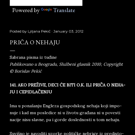
Powered by
Translate
Posted by
Ljiljana Pekić
January 03, 2012
PRIČA O NEHAJU
Sabrana pisma iz tuđine
Publikovano u Beogradu, Službeni glasnik 2010, Copyright
© Borislav Pekić
141. AKO PREŽIVE, DECI ĆE BITI O.K. ILI PRIČA O NE­HA­
JU I CE­PI­DLAČENJU
Ima u po­na­šan­ju En­gle­za go­spod­skog ne­ha­ja koji im­po­
nu­je i kad mu po­sle­di­ce ni u živo­tu građana ni u po­ve­sti
na­ci­je nisu slav­ne, pa i gor­de do­sled­no­sti u tom ne­ha­ju.
Su­vi­šno je na­vo­di­ti uzor­ke po­li­tičke ne­bri­ge iz pred­i­sto­