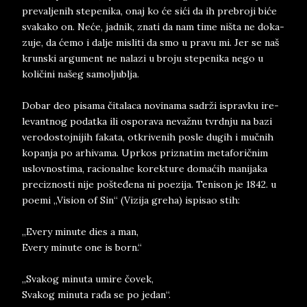
pre­val­je­nih ste­pe­ni­ka, onaj ko će sići da ih pre­bro­ji biće
sva­ka­ko on. Neće, jad­nik, zna­ti da nam time niš­ta ne do­ka­
zu­je, da ćemo i dal­je mi­sli­ti da smo u pra­vu mi. Jer se naš
krun­ski ar­gu­me­nt ne na­la­zi u bro­ju ste­pe­ni­ka nego u
količini na­š­eg sa­mol­ju­blja.
Do­bar ­de­o ­pi­sa­ma čita­la­ca­ no­vi­na­ma ­sa­drži is­prav­ku ire­
le­vant­nog po­da­tka ili ospo­ra­va nevažnu tvrd­nju na bazi
ve­ro­do­stoj­ni­jih fa­ka­ta, ot­kri­ve­nih po­sle du­gih i mučnih
ko­pan­ja po ar­hi­va­ma. Upr­kos pri­zna­tim me­ta­fo­ričnim
uslov­nostima, ra­ci­o­nal­ne ko­rek­tu­re domaćih ma­ni­ja­ka
pre­ci­zno­sti nije pošteđena ni po­e­zi­ja. Te­ni­son je 1842. u
po­e­mi „Vision of ­Sin“ (Vi­zi­ja gre­ha) is­pi­sao stih:
„Every mi­nu­te dies a man,
Every mi­nu­te one is born.“
„Sva­kog mi­nu­ta umi­re čovek,
Sva­kog mi­nu­ta rađa se po je­dan“.