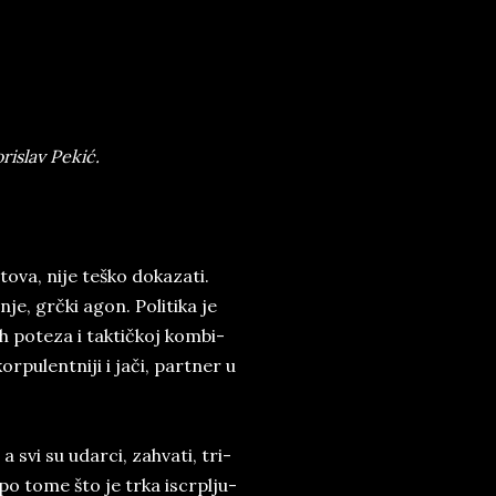
islav Pekić.
o­va, nije teško do­ka­za­ti.
e, grčki agon. Po­li­ti­ka je
h po­te­za i tak­tičkoj kom­bi­
r­pu­lent­ni­ji i jači, part­ner u
, a svi su udarci, za­hva­ti, tri­
ti po tome što je trka is­cr­plju­