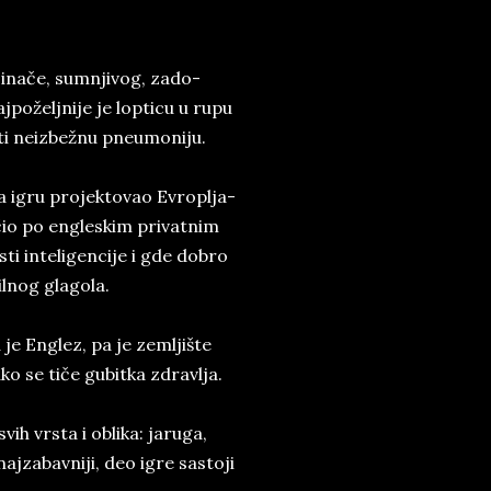
, inače, sum­nji­vog, za­do­
ožel­jni­je je lop­ti­cu u rupu
ti ne­iz­bežnu pne­u­mo­ni­ju.
 igru pro­jek­to­vao Evro­plja­
 po ­en­gle­skim pri­vat­nim
 in­te­l­i­ge­n­ci­je i gde do­bro
­nog gla­go­la.
je En­glez, pa je zem­lji­šte
o se tiče gu­bit­ka zdrav­lja.
vih vr­sta i ob­li­ka: ja­ru­ga,
aj­za­bav­niji, deo igre sa­sto­ji