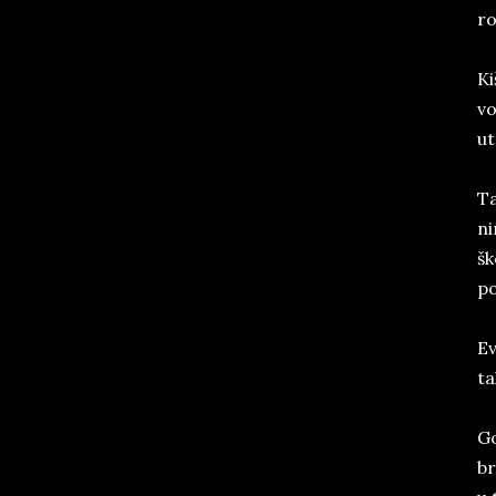
ro
Ki
vo
ut
Ta
ni
šk
po
Ev
ta
Go
br