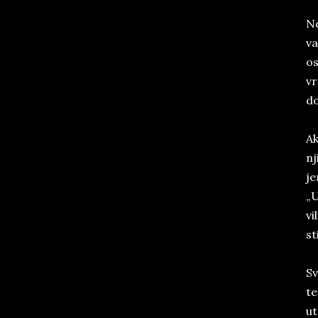
Ne
va
os
vr
do
Ak
nj
je
„U
vi
st
Sv
te
ut