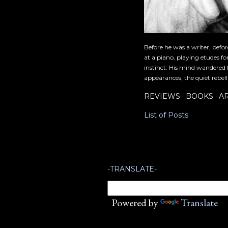
Before he was a writer, befo
at a piano, playing etudes f
instinct. His mind wandered 
appearances, the quiet rebell
REVIEWS
BOOKS
A
List of Posts
-TRANSLATE-
Powered by
Translate