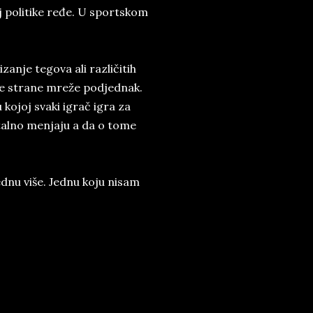
lj po­li­ti­ke ređe. U sport­skom
­zan­je te­go­va ali raz­ličitih
 obe stra­ne mreže pod­jed­nak.
ko­joj sva­ki igrač igra za
stal­no men­ja­ju a da o tome
d­nu vi­š­e. ­Jed­nu koju ni­sam
.