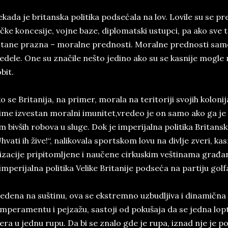
­ka­da ­je bri­tan­ska po­li­ti­ka pod­sećala na lov. Lo­vi­le su se pre
čke kon­ce­si­je, voj­ne baze, di­plo­mat­ski ustup­ci, pa ako sve
ta­ne pra­zna – mo­ral­ne prednosti. Mo­ral­ne pred­no­sti sa
e­de­le. One su­ značile ne­što ­je­di­no ­a­ko ­su se ka­sni­je mo­gl
­bit.
o se Bri­ta­ni­ja, na pri­mer, mo­ra­la na te­ri­to­ri­ji svo­jih ko­lo­
ime iz­ve­stan mo­ra­lni imu­ni­tet,vre­de­o ­je ­on ­sa­mo ako ga j
m bivših ro­bo­va u sl­u­ge. Dok je im­pe­ri­jal­na po­li­ti­ka Bri­ta
hva­ti ih žive!“, na­li­ko­va­la sport­skom lovu na div­lje zve­ri, ka­
­li­za­ci­je pri­pi­tom­lje­ne i naučene cir­ku­skim ve­šti­na­ma gra
im­pe­ri­jal­na po­li­ti­ka Ve­li­ke Bri­ta­ni­je pod­seća na par­ti­ju gol­f
e­de­na na suštinu, ova se ­ek­strem­no uz­bu­dlji­va i di­na­mič
m­pe­ra­men­tu i pej­zažu, sa­sto­ji od po­ku­š­a­ja da se jed­na lop
e­ra u jed­nu rupu. Da bi se zna­lo gde­ je rupa, iz­nad nje ­je po­