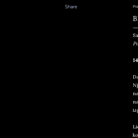
Share
Po
B
Sa
Pu
14
Da
Nj
na
na
iz
Li
ko