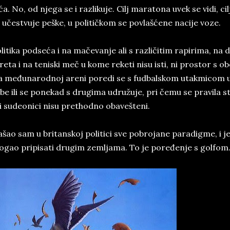
ća. No, od nje­ga se i raz­li­ku­je. Cilj ma­ra­to­na uvek se vidi, ci
 učestvu­je peške, u po­li­tičkom se povlašćene na­ci­je voze.
­li­ti­ka pod­seća i na mačevan­je ali s raz­ličitim ra­pi­ri­ma, na di
­re­ta i na te­ni­ski meč u kome re­ke­ti nisu isti, ni pro­stor s
 međuna­rodnoj are­ni po­re­di se s fud­bal­skom utak­mi­com u 
be ili se po­ne­kad s dru­gi­ma udružuje, pri čemu se pra­vi­la 
i su­de­o­ni­ci nisu pret­hod­no oba­ve­š­te­ni.
­šao sam u bri­tan­skoj po­li­ti­ci sve po­bro­ja­ne pa­ra­dig­me, i je
­gao pri­pi­sa­ti dru­gim­ zem­lja­ma. To je poređenje s gol­fom