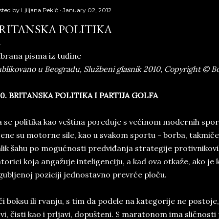
sted by
Ljiljana Pekić
January 02, 2012
RITANSKA POLITIKA
brana pisma iz tuđine
blikovano u Beogradu, Službeni glasnik 2010, Copyright © Bor
0. BRI­TAN­SKA PO­LI­TI­KA I PAR­TI­JA GOL­FA
 se po­li­ti­ka kao ve­š­ti­na poređuje s većinom mo­der­nih spor­t
e­ne su mo­tor­ne sile, kao u sva­kom spor­tu - bor­ba, tak­mičenj
­lik šahu po mogućno­sti pred­viđanja stra­te­gi­je pro­tiv­ni­ko­vi
­to­ri­ci koja angažuje in­te­li­ge­n­ci­ju, a kad ova otkaže, ako je ko
gubljenoj poziciji jednostavno prevrće ploču.
či bok­su ili rvan­ju, s tim da po­de­le na ka­te­go­ri­je ne po­sto­je
­vi, čisti kao i prl­ja­vi, do­puš­te­ni. S ma­ra­to­nom ima slično­s