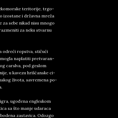
­komor­ske te­ri­to­ri­je, tr­go­
 to iz­o­sta­ne i državna mreža
me za sebe ni­kad nisu mno­go
e raz­me­ni­ti za neku stvar­nu
ni­ja odreći rop­stva, stičući
e mo­gla na­platiti pre­tva­ran­
n­skog car­slva, pod ge­slom
sni­je, u ka­ve­zu hrišćan­ske ci­
đan­skog života, sa­vre­me­na po­
a.
na igra, ugođena en­gle­skom
­ti­ca sa što man­je uda­ra­ca
bo­de­na za­sta­vi­ca. Od­o­zgo