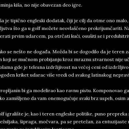
­min­ja kiša, no nije obavezan deo igre.
­ša ­je tipično ­en­gle­ski do­da­tak, čiji je cilj da otme ono malo
ljstva što ga u golf možete neovlašćeno pro­kri­jumčariti. Naj­p
e­ra­ti pr­vim udar­cem, pa otrčati kući, osu­š­i­ti se i pre­du­hit­ri
ko se nešto ne događa. Možda bi se do­go­di­lo da je te­ren za
n koji se mučnom pro­bi­jan­ju kroz mra­znu stvarnost nije učio
o­la­ma gde ­je te­le­sna izdržiji­vost na većoj ceni od izdržlji­vo­sti
gođen kri­ket uda­rac više vre­di od sva­kog la­tin­skog ne­pra­vil
ro­plja­nin bi ga mo­de­li­rao kao rav­nu pi­stu. Kom­po­no­vao ga 
ko za­mi­šl­je­no da­ vam one­mo­gućuje sva­ki brz uspeh, osim ak
lf igra­li­š­te ­je, kao i te­ren en­gle­ske po­li­ti­ke, puno pre­pre­ka s
ežul­ja­ka, ši­pra­ga, močvara, pa se pre­težan, za en­tu­zi­ja­ste n