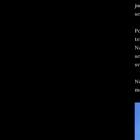
ju
se
Po
te
Na
se
sv
Na
mo