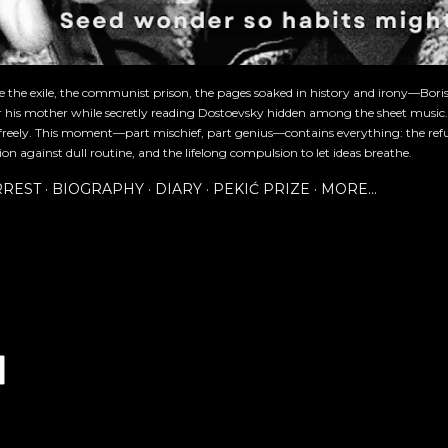
re the exile, the communist prison, the pages soaked in history and irony—Bori
or his mother while secretly reading Dostoevsky hidden among the sheet music
freely. This moment—part mischief, part genius—contains everything: the refu
ion against dull routine, and the lifelong compulsion to let ideas breathe.
RREST
BIOGRAPHY
DIARY
PEKIĆ PRIZE
MORE…