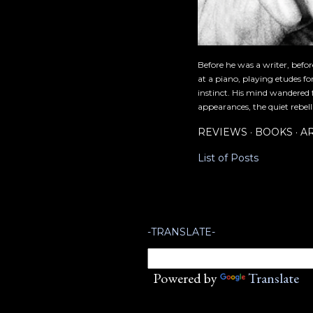
Before he was a writer, befo
at a piano, playing etudes f
instinct. His mind wandered 
appearances, the quiet rebell
REVIEWS
BOOKS
A
List of Posts
-TRANSLATE-
Powered by
Translate