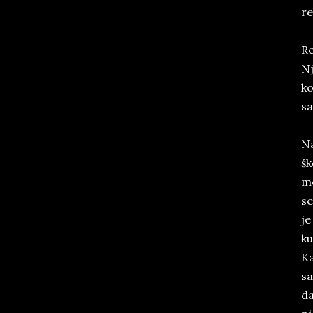
re
Re
Nj
ko
sa
Na
šk
me
se
je
ku
Ka
sa
da