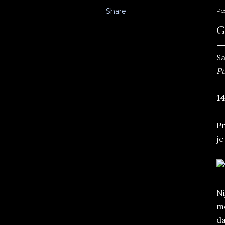
Share
Po
G
Sa
Pu
14
Pr
je
Ni
me
da