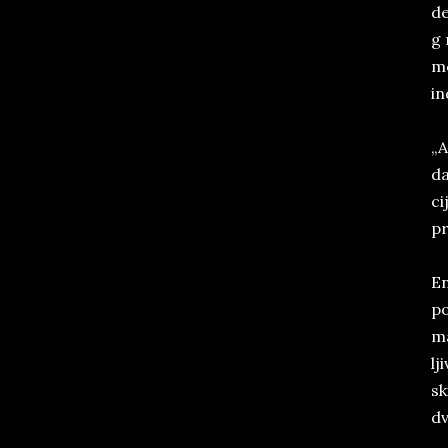
de
g 
mc
in
„A
da
ci
pr
En
po
ma
lj
sk
dv