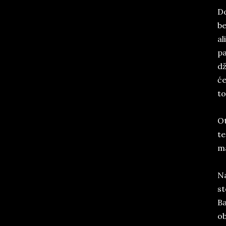
Do
be
al
pa
dž
će
to
Ot
te
ma
Na
st
Ba
ob