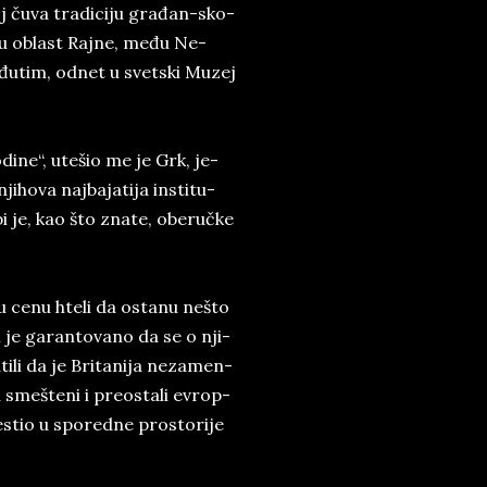
oj čuva tra­di­ci­ju građan-sko­
je­na u oblast Raj­ne, među Ne­
eđutim, od­net u svet­ski Mu­zej
­di­ne“, u­te­šio me je Grk, je­
­ho­va naj­ba­ja­ti­ja in­sti­tu­
 bi je, kao što zna­te, obe­ručke
ku cenu hte­li da osta­nu ne­što
 je ga­ran­to­va­no da se o nji­
i­li da je Bri­ta­ni­ja ne­za­men­
u sme­šte­ni i pre­o­sta­li evrop­
­stio u spo­red­ne pro­sto­ri­je