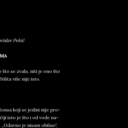
rislav Pekić
­MA
 što se zva­la, niti je ono što
Niš­ta više nije isto.
sa koji se ­je­di­ni n­i­je pro­
čiji isto je što i od vode na­
. „Odav­no je ni­sam obi­šao“,