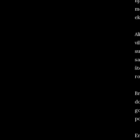
nj
mo
ek
Al
vi
su
sa
št
ro
Br
do
go
po
En