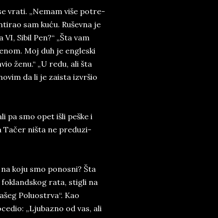
se vra­ti. „Ne­mam više po­tre­
n­ti­rao sam kuću. Ru­š­ev­na je
a VI, Si­bil Pen?“ „Šta vam
­nom. Moj duh je en­gl­e­ski
a­vio ženu.“ „U redu, ali šta
vim da li je za­i­sta iz­vrš­io
­li pa smo opet išli pe­š­ke i
ođa Tačer niš­ta ne pred­u­zi­
u na koju smo po­no­sni? Šta
 fo­kland­skog rata, stigli na
­šeg Po­lu­o­str­va“. Kao
­ce­dio: „Lju­ba­zno od vas, ali