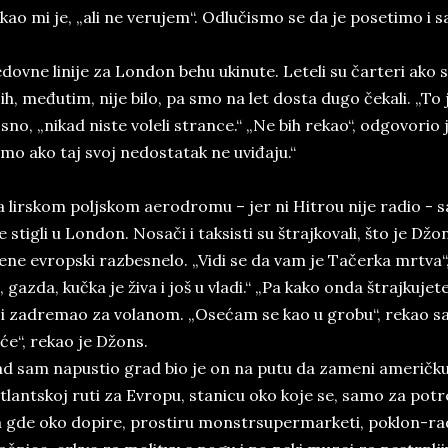
­kao mi je, „ali ne ve­ru­jem“. Odlučismo se da je po­se­ti­mo i s
­dov­ne li­ni­je za Lon­don behu uki­nu­te. Le­te­li su čar­te­ri ako s
ih, međutim, nije bilo, pa smo na let do­sta dugo čeka­li. „To 
­sno, „ni­kad ni­ste vo­le­li stran­ce.“ „Ne bih re­kao“, od­go­vo­rio
mo ako taj svoj ne­do­sta­tak ne uviđaju.“
 lir­skom poljs­kom ae­ro­dro­mu – jer ni Hi­trou nije ra­dio - sa
e sti­gli u Lon­don. Nosači i tak­si­sti su štraj­ko­va­li, što je Džo
ne evrop­ski raz­be­sne­lo. „Vidi se da vam je Tačerka mr­tva“, 
, ga­zda, kučka je živa i još u vla­di.“ „Pa kako onda štraj­ku­je­t
 i za­dre­ma­o­ za­ vo­la­nom. „Osećam se ­kao u gro­bu“, re­ka­o 
će“, re­ka­o ­je Džons.
d sam na­pu­stio grad bio je on na putu da za­me­ni ame­ričku 
­tlant­skoj ruti za Evro­pu, sta­ni­cu oko koje se, samo za po­tre
 gde oko do­pi­re, pro­sti­ru mon­strsu­per­mar­keti, po­klon-rad­