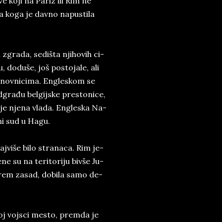
ve koji na Pa­riz ili Rim ne
­sa koga je dav­no napustila
ih zgra­da, se­di­šta nji­ho­vih ci­
 do­du­še, još po­sto­ja­le, ali
, činovnicima. En­gle­skom se
d­građu bel­gij­ske pre­sto­ni­ce,
la je nje­na vla­da. En­gle­ska Na­
v­ni sud u Hagu.
­naj­više bi­lo ­stra­na­ca. Ri­m je­
ne su na te­ri­to­ri­ju bi­vše Ju­
 ba­rem za­sad, do­bi­la samo de­
oj voj­sci me­sto, prem­da ­je