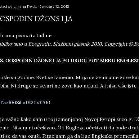
sted by
Ljiljana Pekić
January 12, 2012
OSPODIN DŽONS I JA
brana pisma iz tuđine
blikovano u Beogradu, Službeni glasnik 2010, Copyright © Bo
8. GO­SPO­DIN DŽONS I JA PO DRU­GI PUT MEĐU EN­GLE­ZI
o­šle su go­di­ne. Svet se iz­me­nio. Moja se ze­mi­ja ne zove kao
 bila. Ni dru­ge se stva­ri ne zovu kao ne­kad. A i nisu više iste. 
­je­ važno kako sam u toj iz­men­je­noj No­voj Evro­pi sreo g. Džon
­nio. Ni­sam ni očeki­vao. Od En­gle­za očeki­va­ti da bude druk
­ti se da vas osuši. Pi­tao sam ga da li se En­gle­ska pro­me­ni­la