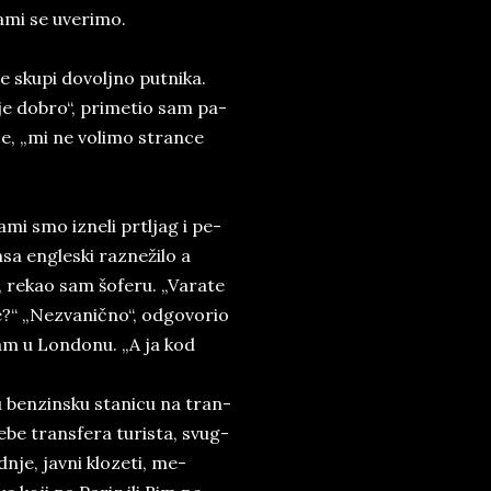
ami se uve­ri­mo.
e sku­pi do­vol­jno put­ni­ka.
je do­bro“, pri­me­tio sam pa­
 je, „mi ne vo­li­mo stran­ce
mi smo iz­ne­li pr­tljag i pe­
nsa en­gle­ski ra­znežilo a
re­kao sam šo­fe­ru. „Va­ra­te
e?“ „Ne­zva­nično“, od­go­vo­rio
­sam u Lon­do­nu. „A ja kod
ben­zin­sku sta­ni­cu na tran­
­be tran­sfe­ra tu­ri­sta, svug­
nje, jav­ni kloze­ti, me­