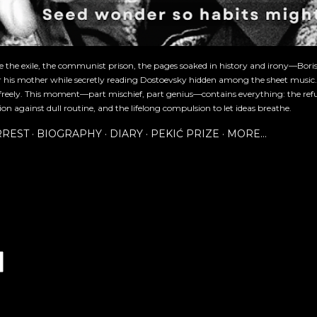
re the exile, the communist prison, the pages soaked in history and irony—Bori
or his mother while secretly reading Dostoevsky hidden among the sheet music
freely. This moment—part mischief, part genius—contains everything: the refu
ion against dull routine, and the lifelong compulsion to let ideas breathe.
RREST
BIOGRAPHY
DIARY
PEKIĆ PRIZE
MORE…