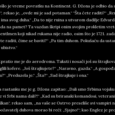
­šlo je vre­me po­vrat­ku na Kon­ti­nent. G. Džons je od­bio da 
“, re­ka­o ­je, „ovde mi je sad po­ta­man.“ “Šta ćete ra­diti?“ „Re
i ima svog duha.“ „Da to nije ru­i­na s utva­rom da­dil­je Edvar­d
da na pa­met? Ta va­zdan škri­pi onim svo­jim pro­kle­tim vre­te
entl­men koji ni­kad ru­ka­ma nije ra­dio, osim što ­je 1721. za­d
te ra­di­ti, čime se ba­vi­ti?“ „Pa tim du­hom. Po­ku­šaću da usta­no­
 ubistvo.“
­pra­tio me je do ae­ro­dro­ma. Ta­k­sti i nosači još su štraj­ko­va
­gli­li ko­fe­re. „Još štraj­ku­je­te?“ „Na­rav­no, ga­zda.“ „A go­sp
?“ „Pred­u­ze­la je.“ „Šta?“ „Sad štraj­ku­je i ona.“
 ra­stan­ku me je g. Džons za­pi­tao: „Dali smo Sr­bi­ma voj­sk
e vi Srbi nama dali?!“ „Kad su bri­ranski ko­mandosi, ve­te­ra­ni
l­kan“, re­kao sam, „na vaše se Ostr­vo pre­se­li­še svi vam­pi­ri na
ožava­telj du­ho­va mo­rao bi reći: „Sjaj­no!“; kao En­glez je pro