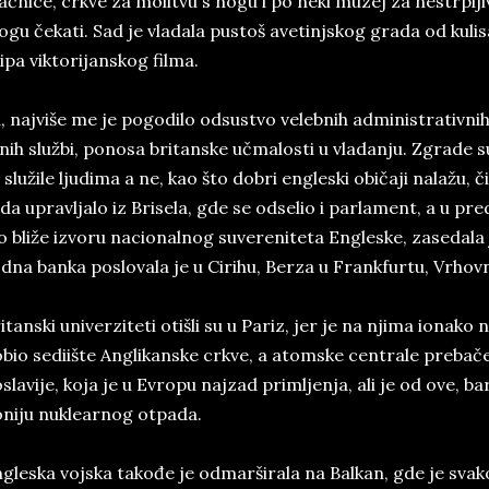
ačnice, cr­kve ­za mo­li­tvu s nogu i po neki mu­zej za ne­str­plji­
gu čeka­ti. Sad je vla­da­la pu­stoš ave­tin­jskog gra­da od ku­li
ipa viktorijanskog filma.
i, naj­vi­še­ me ­je ­po­go­di­lo ­od­su­stvo ve­leb­nih ad­mi­ni­stra­tiv­n
l­nih službi, po­no­sa bri­tan­ske učma­lo­sti u vla­dan­ju. Zgra­de su,
 služile lju­di­ma a ne, kao što do­bri en­gle­ski običaji nalažu
da uprav­lja­lo iz Bri­se­la, gde se od­se­lio i par­la­me­nt, a u pre
o bliže iz­vo­ru na­ci­o­nal­nog­ su­ve­re­ni­te­ta En­gle­ske, za­se­da­
d­na ban­ka po­slo­va­la je u Ci­ri­hu, Ber­za u Frank­fur­tu, Vr­ho
i­tan­ski uni­ver­zi­te­ti otišli su u Pa­riz, jer­ je ­na n­ji­ma ­i­o­na­ko 
­bio se­di­ište An­gli­kan­ske cr­kve, a atom­ske cen­tra­le pre­ba­če­
­sla­vi­je, ko­ja ­je u Evro­pu naj­zad prim­ljen­ja, ali ­je ­o­d o­ve,
­ni­ju nu­kle­ar­nog ot­pa­da.
­gle­ska voj­ska takođe je od­maršira­la na Bal­kan, gde­ je sva­k