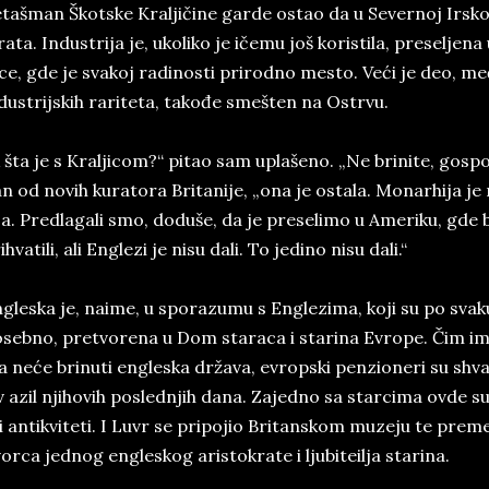
­ta­šman Škot­ske Kral­jičine gar­de ostao da u Se­ver­noj Ir­sk
ra­ta. In­du­stri­ja ­je, uko­li­ko ­je ičemu još ko­ri­stila, pre­sel­
e, gde ­je­ sva­koj ra­di­no­sti pri­rod­no me­sto. Veći je deo, m
­du­strij­skih ra­ri­te­ta, takođe smešten na Ostr­vu.
 šta je s Kral­ji­com?“ pi­tao sam upla­š­e­no. „Ne bri­ni­te, go­spo
n od no­vih ku­ra­to­ra Bri­ta­ni­je, „ona je osta­la. Mo­nar­hi­ja je nji
ja. Pred­la­ga­li smo, do­du­še, da je pre­se­li­mo u Ame­ri­ku, gde
i­hva­ti­li, ali En­gle­zi­ je nisu dali. To ­je­di­no nisu dali.“
­gle­ska je, na­i­me, u spo­ra­zu­mu s En­gle­zi­ma, koji su po sva­
­seb­no, pre­tvo­re­na u Dom ­sta­ra­ca i sta­ri­na Evro­pe. Čim im
 neće bri­nu­ti en­gle­ska država, evrop­ski pen­zi­o­ne­ri su shva­t
iv azil nji­ho­vih po­sled­njih dana. Za­jed­no ­sa star­ci­ma ov­de s
i an­ti­kvi­teti. I Luvr se pri­po­jio Bri­tan­skom mu­ze­ju te pre­me
or­ca jed­nog en­gleskog ari­sto­kra­te i lju­bi­te­ilja sta­rina.