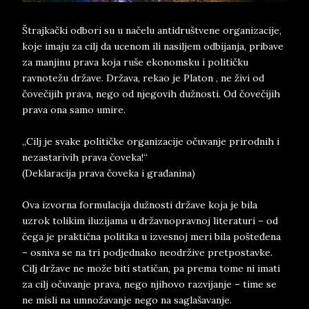
Štrajkački odbori su u načelu antidruštvene organizacije,
koje imaju za cilj da ucenom ili nasiljem odbijanja, pribave
za manjinu prava koja ruše ekonomsku i političku
ravnotežu države. Država, rekao je Platon , ne živi od
čovečijih prava, nego od njegovih dužnosti. Od čovečijih
prava ona samo umire.
„Cilj je svake političke organizacije očuvanje prirodnih i
nezastarivih prava čoveka!“
(Deklaracija prava čoveka i građanina)
Ova izvorna formulacija dužnosti države koja je bila
uzrok tolikim iluzijama u državnopravnoj literaturi – od
čega je praktična politika u izvesnoj meri bila pošteđena
– osniva se na tri podjednako neodržive pretpostavke.
Cilj države ne može biti statičan, pa prema tome ni imati
za cilj očuvanje prava, nego njihovo razvijanje – time se
ne misli na umnožavanje nego na saglašavanje.