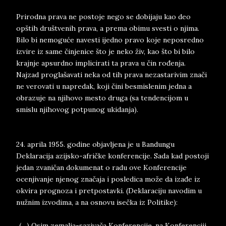
Prirodna prava ne postoje nego se dobijaju kao deo
opštih društvenih prava, a prema obimu svesti o njima.
Bilo bi nemoguće navesti ijedno pravo koje neposredno
izvire iz same činjenice što je neko živ, kao što bi bilo
krajnje apsurdno implicirati ta prava u čin rođenja.
Najzad proglašavati neka od tih prava nezastarivim znači
ne verovati u napredak, koji čini besmislenim jedna a
obrazuje na njihovo mesto druga (sa tendencijom u
smislu njihovog potpunog ukidanja).
24. aprila 1955. godine objavljena je u Bandungu
Deklaracija azijsko-afričke konferencije. Sada kad postoji
jedan zvaničan dokumenat o radu ove Konferencije
ocenjivanje njenog značaja i posledica može da izađe iz
okvira prognoza i pretpostavki. (Deklaraciju navodim u
nužnim izvodima, a na osnovu isečka iz Politike):
„(…) Osim zemalja-sazivača Konferencije, na Konferenciji