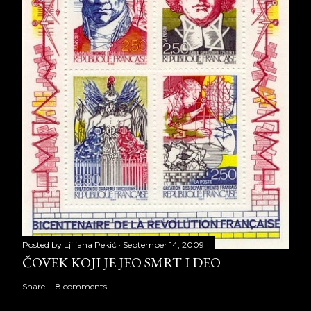
Posted by
Ljiljana Pekić
September 14, 2009
ČOVEK KOJI JE JEO SMRT I DEO
Share
8 comments