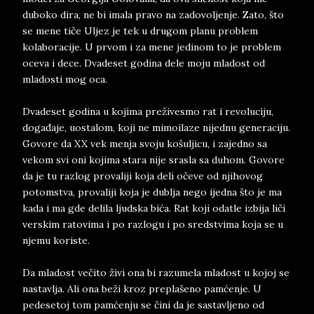
duboko dira, ne bi imala pravo na zadovoljenje. Zato, što
se mene tiče Uljez je tek u drugom planu problem
kolaboracije. U prvom i za mene jedinom to je problem
oceva i dece. Dvadeset godina dele moju mladost od
mladosti mog oca.
Dvadeset godina u kojima preživesmo rat i revoluciju,
događaje, uostalom, koji ne mimoilaze nijednu generaciju.
Govore da XX vek menja svoju košuljicu, i zajedno sa
vekom svi oni kojima stara nije srasla sa duhom. Govore
da je tu razlog provaliji koja deli očeve od njihovog
potomstva, provaliji koja je dublja nego ijedna što je ma
kada i ma gde delila ljudska bića. Rat koji odatle izbija liči
verskim ratovima i po razlogu i po sredstvima koja se u
njemu koriste.
Da mladost večito živi ona bi razumela mladost u kojoj se
nastavlja. Ali ona beži kroz preplašeno pamćenje. U
pedesetoj tom pamćenju se čini da je sastavljeno od