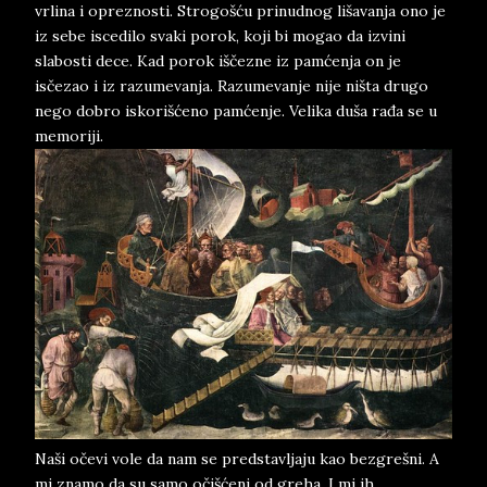
vrlina i opreznosti. Strogošću prinudnog lišavanja ono je
iz sebe iscedilo svaki porok, koji bi mogao da izvini
slabosti dece. Kad porok iščezne iz pamćenja on je
isčezao i iz razumevanja. Razumevanje nije ništa drugo
nego dobro iskorišćeno pamćenje. Velika duša rađa se u
memoriji.
Naši očevi vole da nam se predstavljaju kao bezgrešni. A
mi znamo da su samo očišćeni od greha. I mi ih