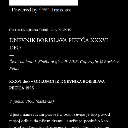
Powered by
Translate
Posted by
Ljiljana Pekić
July 19, 2013
DNEVNIK BORISLAVA PEKIĆA XXXVI
DEO
Život na ledu I, Službeni glasnik 2013, Copyright © Borislav
Pekić
XXXVI deo - ODLOMCI IZ DNEVNIKA BORISLAVA
PEKIĆA 1955
8. januar 1955 (nastavak)
Uljeza nameravam posvetiti ocu. Isuviše je bio povod
mojoj odluci da pišem dramu, isuviše je poslužio kao
model za Georgija Golovana, da ova sličnost koja me