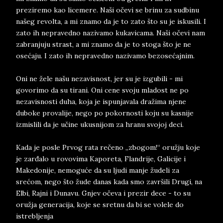
preziremo kao licemere. Naši očevi se brinu za sudbinu
našeg revolta, a mi znamo da je to zato što su je iskusili. I
zato ih nepravedno nazivamo kukavicama. Naši očevi nam
zabranjuju strast, a mi znamo da je to stoga što je ne
osećaju. I zato ih nepravedno nazivamo bezosećajnim.
Oni ne žele našu nezavisnost, jer su je izgubili - mi
govorimo da su tirani. Oni cene svoju mladost ne po
nezavisnosti duha, koja je ispunjavala dražima njene
duboke provalije, nego po pokornosti koju su kasnije
izmislili da je učine ukusnijom za hranu svojoj deci.
Kada je posle Prvog rata rečeno „zbogom!“ oružju koje
je zarđalo u rovovima Kaporeta, Flandrije, Galicije i
Makedonije, nemoguće da su ljudi manje žudeli za
srećom, nego što žude danas kada smo završili Drugi, na
Elbi, Rajni i Dunavu. Gnjev očeva i prezir dece - to su
oružja generacija, koje se sretnu da bi se volele do
istrebljenja