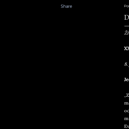
Share
Po
D
Ži
X
8.
Je
„Z
ma
od
mr
Ev