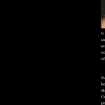
U 
su
sv
od
of
Na
be
sk
Ce
pr