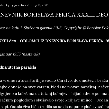
sted by
Ljiljana Pekić
July 16, 2013
NEVNIK BORISLAVA PEKIĆA XXXIII DEO
vot na ledu I, Službeni glasnik 2013, Copyright © Borislav Pek
XXIII deo - ODLOMCI IZ DNEVNIKA BORISLAVA PEKIĆA 19
 januar 1955 (nastavak)
dna utešna paralela
a vreme ratova što ih je vodilo Carstvo, dok muževi i brać
jke doneše na svet vatren, bled i nervozan naraštaj. Začet
gojeno u koležima uz tutanj bubnjeva, hiljadu dece posm
ačnim pogledom i okušavalo svoje kržljave mišice ... Jedan j
ropi. Ostala živa bića trudila su se da napune pluća vazduho