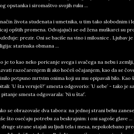
og opstanka i siromaštvo svojih ruku ...
način života studenata i umetnika, u tim tako slobodnim i 
icaj opštih promena. Odvajajući se od žena muškarci su pro
zleđuje: prezir. Oni se baciše na vino i milosnice . Ljubav je z
ligija: starinska obmana ...
lo je to kao neko poricanje svega i svačega na nebu i zemlji
zvati razočarenjem ili ako hoćeš očajanjem, kao da se čov
inilo potpuno mrtvim onima koji su mu opipavali bilo. Kao š
itali: ’U šta veruješ?’ smesta odgovorio: ’U sebe’ - tako je
 pitanje smesta odgovarala: ’Ni u šta!’.
ko se obrazovaše dva tabora: na jednoj strani behu zanesenj
še što osećaju potrebu za beskrajnim: i oni sagoše glave ...
 druge strane stajali su ljudi tela i mesa, nepokolebano pre