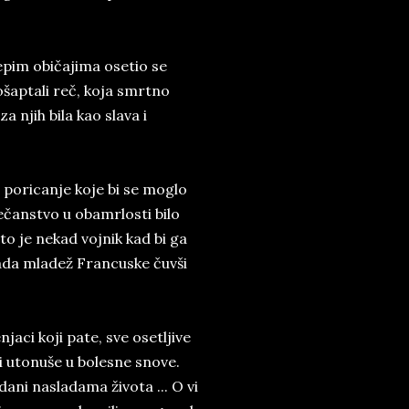
lepim običajima osetio se
šaptali reč, koja smrtno
a njih bila kao slava i
, poricanje koje bi se moglo
ečanstvo u obamrlosti bilo
to je nekad vojnik kad bi ga
 sada mladež Francuske čuvši
aci koji pate, sve osetljive
 i utonuše u bolesne snove.
dani nasladama života ... O vi