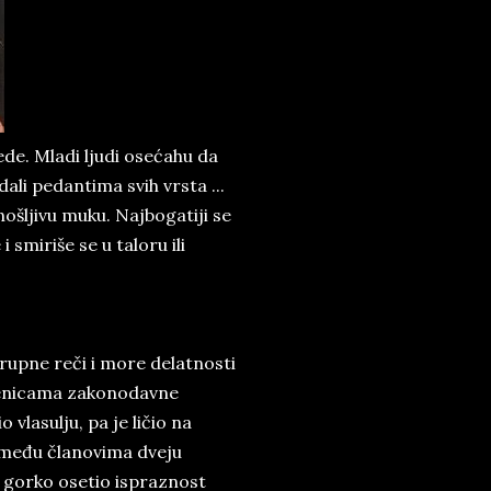
de. Mladi ljudi osećahu da
dali pedantima svih vrsta ...
nošljivu muku. Najbogatiji se
smiriše se u taloru ili
krupne reči i more delatnosti
tepenicama zakonodavne
vlasulju, pa je ličio na
i među članovima dveju
je gorko osetio ispraznost