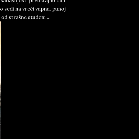
je sadašnjost, preostajao duh
o sedi na vreći vapna, punoj
od strašne studeni ...