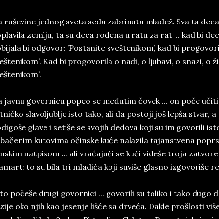
 ruševine jednog sveta seda zabrinuta mladež. Sva ta deca b
plavila zemlju, ta su deca rođena u ratu za rat ... kad bi dec
bijala bi odgovor: ’Postanite sveštenikom’, kad bi progovoril
eštenikom’. Kad bi progovorila o nadi, o ljubavi, o snazi, o ž
eštenikom’.
 javnu govornicu popeo se međutim čovek ... on poče učiti d
tničko slavoljublje isto tako, ali da postoji još lepša stvar,
digoše glave i setiše se svojih dedova koji su im govorili isto
bačenim kutovima očinske kuće nalazila tajanstvena popr
mskim natpisom ... ali vraćajući se kući videše troja zatvore
amart: to su bila tri mladića koji suviše glasno izgovoriše r
to počeše drugi govornici ... govorili su toliko i tako dugo
uzije oko njih kao jesenje lišće sa drveća. Dakle prošlosti više