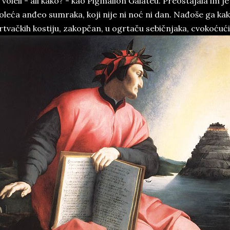
 voleli - ali kako? - kao Pigmalion Galateu. Preostajala im 
oleća anđeo sumraka, koji nije ni noć ni dan. Nađoše ga kak
tvačkih kostiju, zakopčan, u ogrtaču sebičnjaka, cvokoćući 