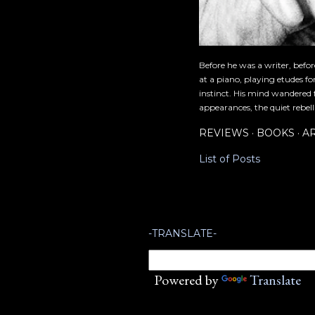
Before he was a writer, befo
at a piano, playing etudes f
instinct. His mind wandered 
appearances, the quiet rebell
REVIEWS
BOOKS
A
List of Posts
-TRANSLATE-
Powered by
Translate