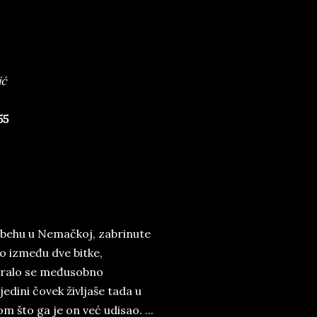
ić
55
a behu u Nemačkoj, zabrinute
o između dve bitke,
atralo se međusobno
edini čovek življaše tada u
m što ga je on već udisao. ...