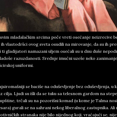
svim mladalačkim srcima poče vreti osećanje neizrecive be
 ih vlastodršci ovog sveta osudili na mirovanje, da su ih pre
i ti gladijatori namazani uljem osećali su u dnu duše nepod
adoše razuzdanosti. Srednje imućni uzeše neko zanimanje i 
icirskoj uniformi.
jsiromašniji se baciše na oduševljenje bez oduševljenja, u 
z cilja. Ljudi su išli da se tuku sa telesnom gardom na s
upštine, trčali su na pozorišni komad (u kome je Talma nosio 
sara) gurali se na sahrani nekog liberalnog zastupnika. Al
otivničkih stranaka nije bilo nijednog koji, vraćajući se, ni