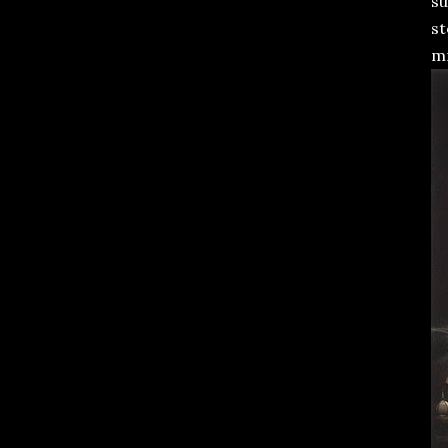
su
st
mr