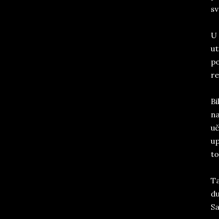
sv
U 
ut
po
re
Bi
na
uč
up
to
Ta
du
Sa