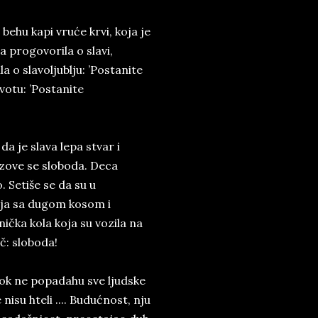
ehu kapi vruće krvi, koja je
a progovorila o slavi,
a o slavoljublju: ’Postanite
ivotu: ’Postanite
a je slava lepa stvar i
 a zove se sloboda. Deca
. Setiše se da su u
sja sa dugom kosom i
nička kola koja su vozila na
eč: sloboda!
 dok ne popadahu sve ljudske
 nisu hteli .... Budućnost, nju