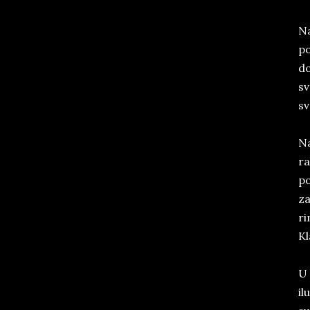
Na
po
do
sv
sv
Na
ra
po
za
ri
Kl
U 
il