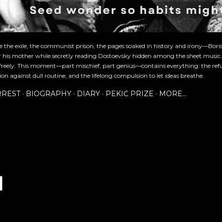
re the exile, the communist prison, the pages soaked in history and irony—Bori
or his mother while secretly reading Dostoevsky hidden among the sheet music
freely. This moment—part mischief, part genius—contains everything: the refu
ion against dull routine, and the lifelong compulsion to let ideas breathe.
RREST
BIOGRAPHY
DIARY
PEKIĆ PRIZE
MORE…