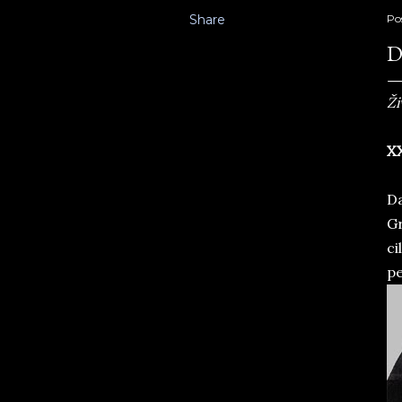
Share
Po
D
Ži
X
Da
Gr
ci
pe