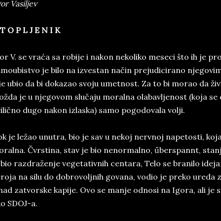
or Vasiljev
T O P L J E N I K
or V. se vraća sa robije i nakon nekoliko meseci što ih je pr
moubistvo je bilo na izvestan način prejudicirano njegovim
je ubio da bi dokazao svoju umetnost. Za to bi morao da živ
žda je u njegovom slučaju moralna olabavljenost (koja se 
ilično dugo nakon izlaska) samo pogodovala volji.
k je ležao unutra, bio je sav u nekoj nervnoj napetosti, koja
ralna. Čvrstina, stav je bio nenormalno, űberspannt, stan
 bio razdraženje vegetativnih centara, Telo se branilo ide
roja na silu do dobrovoljnih govana, vodio je preko ured
nad zatvorske kapije. Ovo se manje odnosi na Igora, ali je
o SDOJ-a.