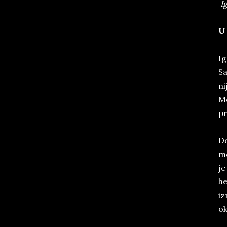
Ig
U 
Ig
Sa
ni
Mo
pr
Do
mo
je
he
iz
ok