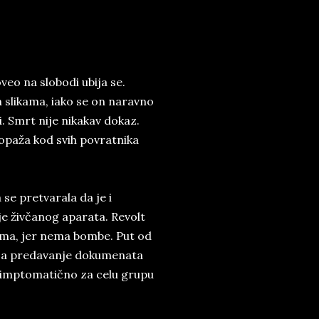
oveo na slobodi ubija se.
 slikama, iako se on naravno
i. Smrt nije nikakav dokaz.
opaža kod svih povratnika
 se pretvarala da je i
je živčanog aparata. Revolt
jama, jer nema bombe. Put od
a za predavanje dokumenata
 simptomatično za celu grupu