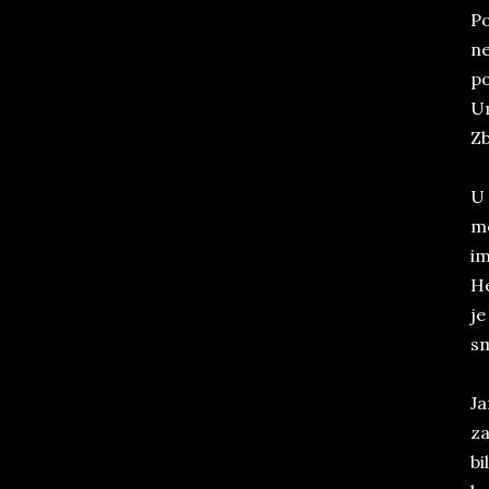
Po
ne
po
Um
Zb
U 
me
im
He
je
sm
Ja
za
bi