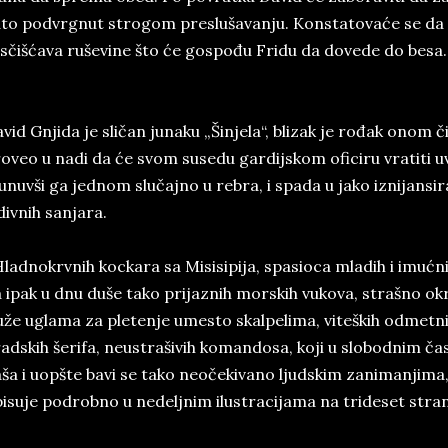
to podvrgnut strogom preslušavanju. Konstatovaće se da s
sčišćava ruševine što će gospođu Fridu da dovede do besa.
vid Gnjida je sličan junaku „Šinjela“, blizak je rođak onom či
oveo u nadi da će svom susedu gardijskom oficiru vratiti 
nuvši ga jednom slučajno u rebra, i spada u jako iznijansir
divnih sanjara.
ladnokrvnih kockara sa Misisipija, spasioca mladih i imućni
 ipak u dnu duše tako prijaznih morskih vukova, strašno ok
uže uglama za pletenje umesto skalpelima, viteških odmetn
adskih šerifa, neustrašivih komandosa, koji u slobodnim ča
aša i uopšte bavi se tako neočekivano ljudskim zanimanjima,
isuje podrobno u nedeljnim ilustracijama na trideset stran