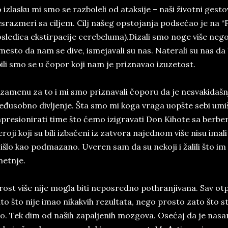
 izlasku mi smo se razboleli od ataksije – naši životni gestov
srazmeri sa ciljem. Cilj našeg opstojanja podsećao je na “P
sledica ekstirpacije cerebeluma).Dizali smo noge više nego
esto da nam se dive, ismejavali su nas. Naterali su nas da b
ili smo se u čopor koji nam je priznavao izuzetost.
zamenu za to i mi smo priznavali čoporu da je nesvakidašnji.
đusobno divljenje. Šta smo mi koga vraga uopšte sebi umiš
presionirati time što ćemo izigravati Don Kihote sa berber
roji koji su bili izbačeni iz zatvora najednom više nisu imal
 išlo kao podmazano. Uveren sam da su nekoji i žalili što im
etnje.
rost više nije mogla biti neposredno pothranjivana. Sav o
to što nije imao nikakvih rezultata, nego prosto zato što s
lo. Tek dim od naših zapaljenih mozgova. Osećaj da je nas