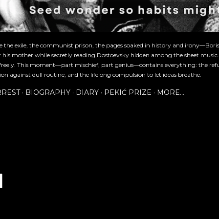
re the exile, the communist prison, the pages soaked in history and irony—Bori
or his mother while secretly reading Dostoevsky hidden among the sheet music
freely. This moment—part mischief, part genius—contains everything: the refu
ion against dull routine, and the lifelong compulsion to let ideas breathe.
RREST
BIOGRAPHY
DIARY
PEKIĆ PRIZE
MORE…