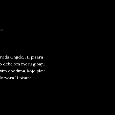
ić
4
ida Gnjide, III pisara
 po debelom moru gibaju
hovim obodima, koje plavi
otvora II pisara.