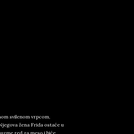
crnom svilenom vrpcom,
. Njegova žena Frida ostaće u
auzme red za meso i biće