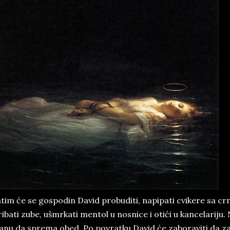
tim će se gospodin David probuditi, napipati cvikere sa 
ribati zube, ušmrkati mentol u nosnice i otići u kancelariju
anu da sprema obed. Po povratku David će zaboraviti da z