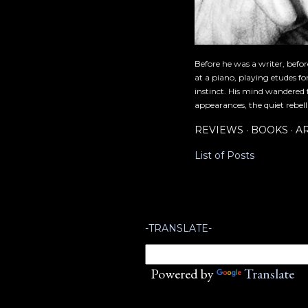
Before he was a writer, befo
at a piano, playing etudes f
instinct. His mind wandered 
appearances, the quiet rebell
REVIEWS
BOOKS
A
List of Posts
-TRANSLATE-
Powered by
Translate