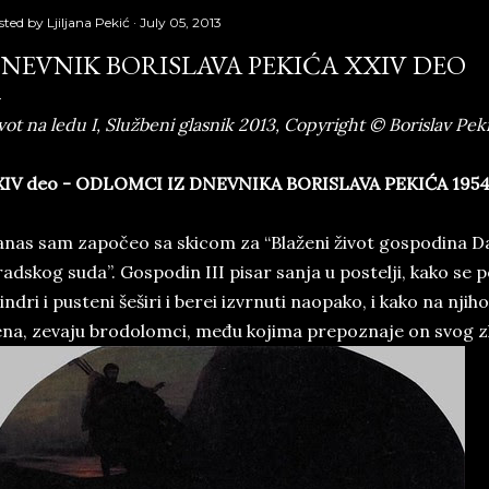
sted by
Ljiljana Pekić
July 05, 2013
NEVNIK BORISLAVA PEKIĆA XXIV DEO
vot na ledu I, Službeni glasnik 2013, Copyright © Borislav Pek
XIV deo - ODLOMCI IZ DNEVNIKA BORISLAVA PEKIĆA 195
nas sam započeo sa skicom za “Blaženi život gospodina Dav
adskog suda”. Gospodin III pisar sanja u postelji, kako se
lindri i pusteni šeširi i berei izvrnuti naopako, i kako na nji
na, zevaju brodolomci, među kojima prepoznaje on svog zl