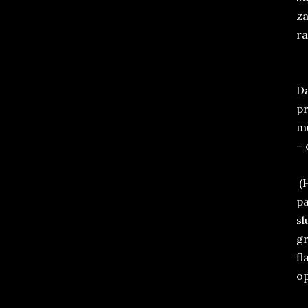
za
ra
Da
pr
mu
– 
(H
pa
sl
gr
fl
op