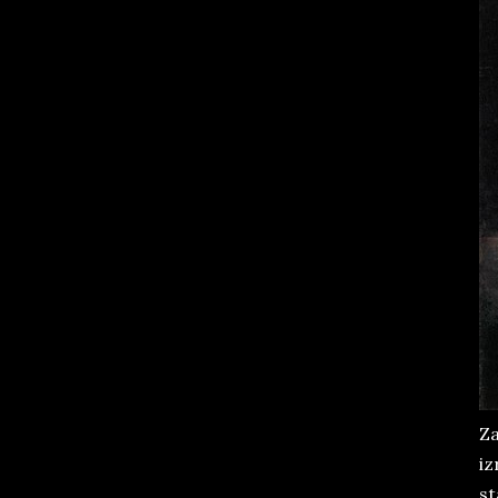
Za
iz
st