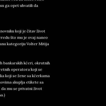
u ga opet uhvatili da
novniku koji je čitav život
uvredu što mu je ovaj naneo
anu kategoriju Volter Mitija
h bankarskih kćeri, okrutnih
retnih operatora koji se
ika koji se žene sa kćerkama
sovima skuplja etikete sa
 da mu se privatni život
a.)