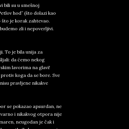
i bili su u smešnoj
etlov hod” (što dolazi kao
 što je korak zahtevao.
udemo zli i nepoverljivi.
 To je bila unija za
ljali: da ćemo nekog
skim lavorima na glavi!
i protiv koga da se bore. Sve
 nisu pravljene nikakve
tpor se pokazao apsurdan, ne
tvarno i nikakvog otpora nije
amaren, neugodan je čak i