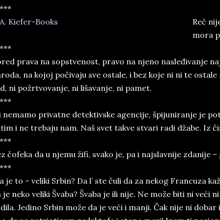
***
Reč nij
mora pr
***
red prava na sopstvenost, pravo na njeno nasleđivanje naj
roda, na kojoj počivaju sve ostale, i bez koje ni ni te ostale
d, ni požrtvovanje, ni lišavanje, ni pamet.
***
 nemamo privatne detektivske agencije, špijuniranje je po
tim i ne trebaju nam. Naš svet takve stvari radi džabe. Iz č
***
z čofeka da u njemu žifi, svako je, pa i najslavnije zdanije –
***
a je to – veliki Srbin? Da l’ ste čuli da za nekog Francuza kaž
 je neko veliki Švaba? Švaba je ili nije. Ne može biti ni veći
dila. Jedino Srbin može da je veći i manji. Čak nije ni dobar ili 