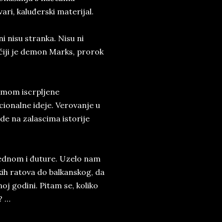
ari, kaluđerski materijal.
i nisu stranka. Nisu ni
t čiji je demon Marks, prorok
zumom iscrpljene
cionalne ideje. Verovanje u
e na zalascima istorije
odjednom i đuture. Uzelo nam
kih ratova do balkanskog, da
oj godini. Pitam se, koliko
? …