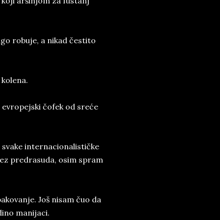
 koji aršinjom za fustanj
ugo robuje, a nikad čestito
kolena.
e evropejski čofek od sreće
 svake internacionalističke
u bez predrasuda, osim spram
 pakovanje. Još nisam čuo da
dino manijaci.