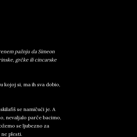
skrenem pažnju da Simeon
inske, grčke ili cincarske
u kojoj si, ma ih sva dobio,
Iskilafiš se namičući je. A
mo, nevaljalo parče bacimo,
ožemo se ljubezno za
ne plesti.