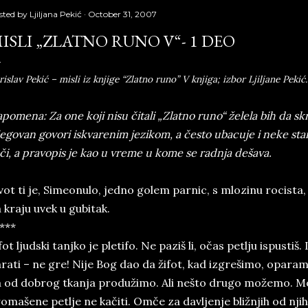
sted by
Ljiljana Pekić
October 31, 2007
ISLI „ZLATNO RUNO V“- 1 DEO
rislav Pekić – misli iz knjige “Zlatno runo” V knjiga; izbor Ljiljane Pekić.
pomena: Za one koji nisu čitali „Zlatno runo“ želela bih da 
egovan govori iskvarenim jezikom, a često ubacuje i neke star
či, a pravopis je kao u vreme u kome se radnja dešava.
vot ti je, Simeonulo, jedno golem parnic, s mlozinu rocista, 
 kraju uvek u gubitak.
***
fot ljudski tanjko je pletifo. Ne paziš li, očas petlju ispustiš. 
rati – ne gre! Nije Bog dao da žifot, kad izgrešimo, opara
 od dobrog tkanja produžimo. Ali nešto drugo možemo. M
omašene petlje ne kačiti. Omče za davljenje bližnjih od njih 