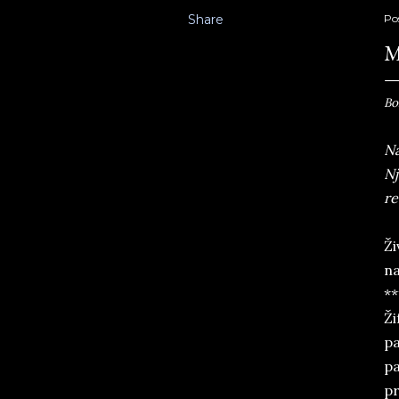
Share
Po
M
Bo
Na
Nj
re
Ži
na
**
Ži
pa
pa
pr