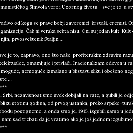
munističkog Simvola vere i Uzornog života – sve je to, u stv
adivo od koga se prave božji zaverenici, krstaši, eremiti. On
ganizacija. Čak ni verska sekta nisu. Oni su jedan kult. Kul
njin, prvosveštenik Staljin …
sve je to, zapravo, ono što naše, profiterskim zdravim ra
telektualce, omamljuje i privlači. Iracionalizam odeven u ra
moguće, nemoguće izmalano u blistavu sliku i obešeno negd
ste …
***
, Srbi, nezavisnost smo uvek dobijali na rate, a gubili je 
 blizu stotinu godina, od prvog ustanka, preko srpsko-turs
obodu postignemo, a onda smo je, 1915, izgubili samo u jedn
 nam sad trebati da je vratimo ako je još jednom izgubimo
***