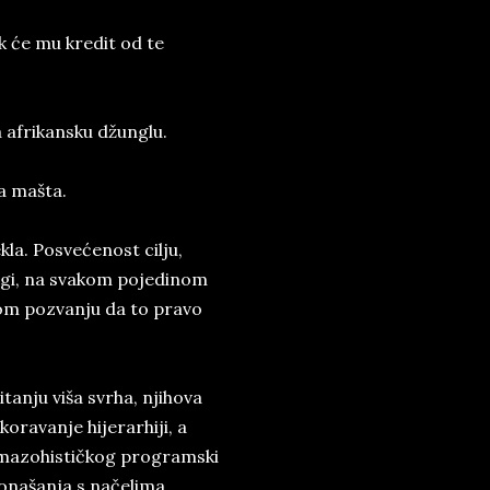
k će mu kredit od te
 afrikansku džunglu.
a mašta.
kla. Posvećenost cilju,
rugi, na svakom pojedinom
čnom pozvanju da to pravo
itanju viša svrha, njihova
ravanje hijerarhiji, a
 mazohističkog programski
našanja s načelima