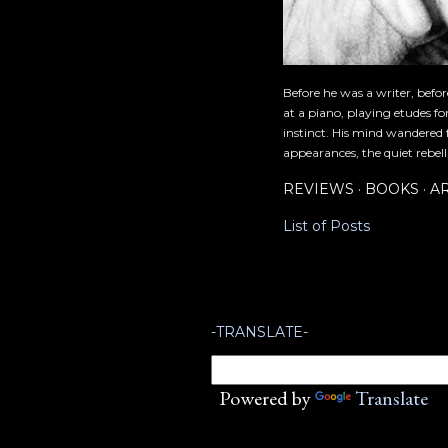
Before he was a writer, befo
at a piano, playing etudes f
instinct. His mind wandered 
appearances, the quiet rebell
REVIEWS
BOOKS
A
List of Posts
-TRANSLATE-
Powered by
Translate