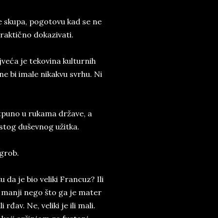
e skupa, pogotovu kad se ne
aktično dokazivati.
veća je tekovina kulturnih
 ne bi imale nikakvu svrhu. Ni
tpuno u rukama države, a
istog duševnog užitka.
 grob.
u da je bio veliki Francuz? Ili
 ni manji nego što ga je mater
rđav. Ne, veliki je ili mali.