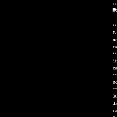
**
**
Po
na
ra
**
Mi
za
**
Be
**
Št
da
ro