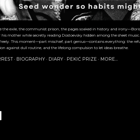
re the exile, the communist prison, the pages soaked in history and irony—Bori
or his mother while secretly reading Dostoevsky hidden among the sheet music
freely. This moment—part mischief, part genius—contains everything: the refu
ion against dull routine, and the lifelong compulsion to let ideas breathe.
RREST
BIOGRAPHY
DIARY
PEKIĆ PRIZE
MORE…