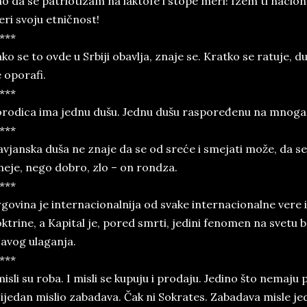
o da se patriotizam na laktofe i stope meri! Izem ti nacion
ri svoju etničnost!
***
ko se to ovde u Srbiji obavlja, znaje se. Kratko se ratuje, d
 oporafi.
***
rodica ima jednu dušu. Jednu dušu raspoređenu na mnoga 
***
avjanska duša ne znaje da se od sreće i smejati može, da s
eje, nego dobro, zlo – on rondza.
***
govina je internacionalnija od svake internacionalne vere i
ktrine, a Kapital je, pored smrti, jedini fenomen na svet
avog ulaganja.
***
misli su roba. I misli se kupuju i prodaju. Jedino što nemaju
 ijedan mislio zabadava. Čak ni Sokrates. Zabadava misle je