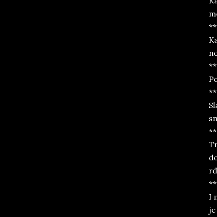
Ka
me
**
Ka
ne
**
Po
**
Sl
sm
**
Tr
do
rđ
**
I 
je