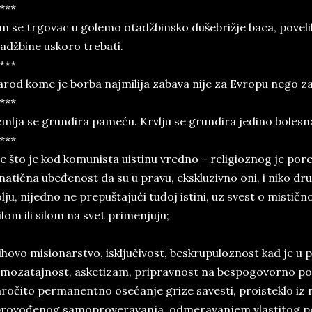
***
m se trgovac u golemo otadžbinsko dušebrižje baca, poveli
adžbine uskoro trebati.
***
rod kome je borba najmilija zabava nije za Evropu nego za
***
mlja se grundira pameću. Krvlju se grundira jedino bolesn
***
e što je kod komunista uistinu vredno – religioznog je pore
natična ubeđenost da su u pravu, ekskluzivno oni, i niko d
lju, nijedno ne prepuštajući tuđoj istini, uz svest o misti
lom ili silom na svet primenjuju;
ihovo misionarstvo, isključivost, beskrupuloznost kad je u p
mozatajnost, asketizam, pripravnost na bespogovorno poko
ročito permanentno osećanje grize savesti, proisteklo iz
rovođenog samoproveravanja, odmeravanjem vlastitog po