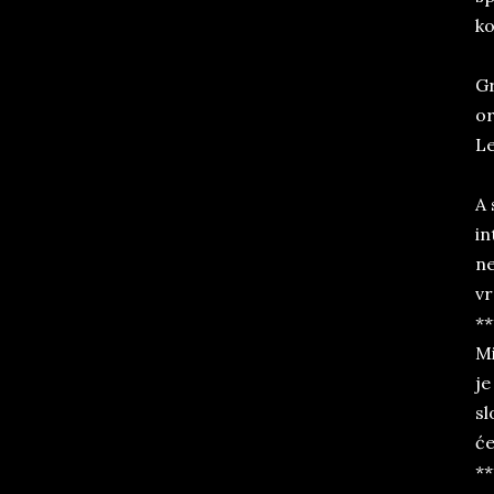
ko
Gr
or
Le
A 
in
ne
vr
**
Mi
je
sl
će
**