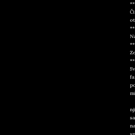
**
Či
ot
**
Na
**
Ze
**
Sv
fa
po
mi
nj
sa
na
sp