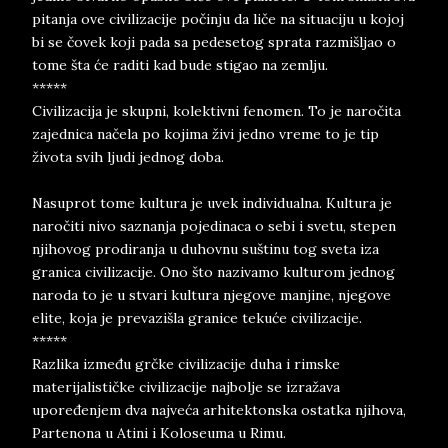
pitanja ove civilizacije počinju da liče na situaciju u kojoj
bi se čovek koji pada sa pedesetog sprata razmišljao o
tome šta će raditi kad bude stigao na zemlju.
*****
Civilizacija je skupni, kolektivni fenomen. To je naročita
zajednica načela po kojima živi jedno vreme to je tip
života svih ljudi jednog doba.
Nasuprot tome kultura je uvek individualna. Kultura je
naročiti nivo saznanja pojedinaca o sebi i svetu, stepen
njihovog prodiranja u duhovnu suštinu tog sveta iza
granica civilizacije. Ono što nazivamo kulturom jednog
naroda to je u stvari kultura njegove manjine, njegove
elite, koja je prevazišla granice tekuće civilizacije.
*****
Razlika između grčke civilizacije duha i rimske
materijalističke civilizacije najbolje se izražava
upoređenjem dva najveća arhitektonska ostatka njihova,
Partenona u Atini i Koloseuma u Rimu.