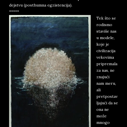
dejstvu (posthumna egzistencija).
*****
Tek što se
rodismo
staviše nas
u modele,
koje je
civilizacija
vekovima
pripremala
za nas, ne
znajući
nam meru,
ali
pretpostav
ljajući da se
ona ne
može
mnogo