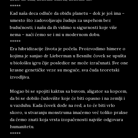
*****
Kad naša deca odluče da obiđu planetu – dok je još ima –
umesto što zadovoljavaju žudnju za uspehom bez
budućnosti, i našu da ih vidimo u sigurnosti koje više
nema – naći ćemo se i mi u modernom dobu.
*****
Era hibridizacije života je počela. Proizvodimo himere o
kojima je sanjao dr Lieberman u Besnilu: čovek se upušta
u biološku igru čije posledice ne može izračunati. Sve one
krasne genetičke veze su moguće, sva čuda teoretski
izvodljiva.
Mogao bi se spojiti kaktus sa buvom, aligator sa kopcem,
da bi se dobilo čudovište koje će biti opasno i na zemlji i
u vazduhu. Kada čovek dođe na red, a to će biti vrlo
skoro, u stvaranju monstruma imaćemo već toliko prakse
da ćemo znati koja vrsta izopačenosti najviše odgovara
humanitetu.
*****