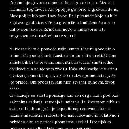
Forum nije govorio o smrti Rima, govorio je o životu i
načinima tog života. Akropolj je govorio o grčkom duhu,
Akropolj je bio sam i sav život. Pa i piramide koje su bile
zapravo grobnice, više su govorile o budućem životu, o
duhovnom životu Egipćana, nego o njihovoj smrti,
pogotovu ne o razlozima te smrti.
Nukleane bi bile posveće našoj smrti. One bi govorile o
tome zašto smo umrli i zašto smo morali umreti. U tom
smislu bili bi to prvi monumenti posvećeni smrti jedne
civilizacije, a ne njenom životu. Naša civilizacija je uistinu
civilizacija smrti. I upravo zato ovakvi spomenici najviše
joj priliče. Oni predstavljaju njen stvarni, duhovni, život.
*****
Civilizacije se zaista ponašaju kao živi organizmi podložni
zakonima rađanja, starenja i umiranja, i u životnom ciklusu
svake od njih moguće je zapaziti napredovanje bar u
fazama mladosti i zrelosti. No napredovanje je relativno i
prividno ako se proces posmatra u celini. Istorijskim
procesom u celini vlada neumoljiva regresija.