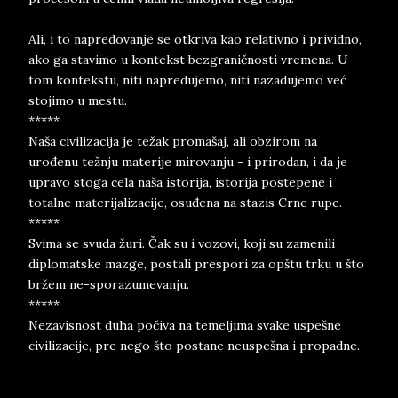
Ali, i to napredovanje se otkriva kao relativno i prividno,
ako ga stavimo u kontekst bezgraničnosti vremena. U
tom kontekstu, niti napredujemo, niti nazadujemo već
stojimo u mestu.
*****
Naša civilizacija je težak promašaj, ali obzirom na
urođenu težnju materije mirovanju - i prirodan, i da je
upravo stoga cela naša istorija, istorija postepene i
totalne materijalizacije, osuđena na stazis Crne rupe.
*****
Svima se svuda žuri. Čak su i vozovi, koji su zamenili
diplomatske mazge, postali prespori za opštu trku u što
bržem ne-sporazumevanju.
*****
Nezavisnost duha počiva na temeljima svake uspešne
civilizacije, pre nego što postane neuspešna i propadne.