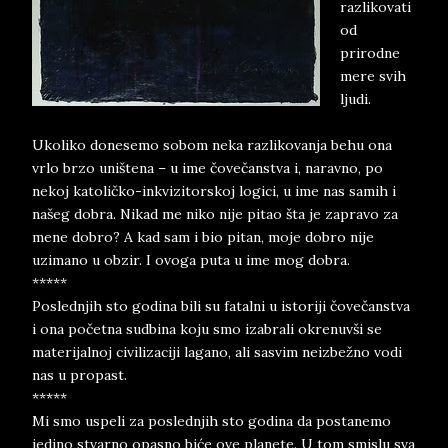
razlikovati
od
prirodne
mere svih
ljudi.
Ukoliko donesemo sobom neka razlikovanja behu ona
vrlo brzo uništena – u ime čovečanstva i, naravno, po
nekoj katoličko-inkvizitorskoj logici, u ime nas samih i
našeg dobra. Nikad me niko nije pitao šta je zapravo za
mene dobro? A kad sam i bio pitan, moje dobro nije
uzimano u obzir. I ovoga puta u ime mog dobra.
*****
Poslednjih sto godina bili su fatalni u istoriji čovečanstva
i ona početna sudbina koju smo izabrali okrenuvši se
materijalnoj civilizaciji lagano, ali sasvim neizbežno vodi
nas u propast.
*****
Mi smo uspeli za poslednjih sto godina da postanemo
jedino stvarno opasno biće ove planete. U tom smislu sva