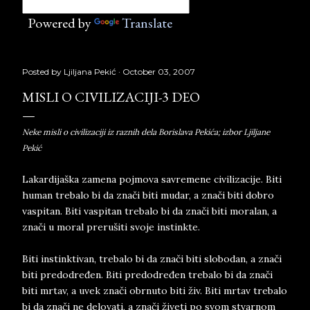
Powered by
Translate
Posted by
Ljiljana Pekić
October 03, 2007
MISLI O CIVILIZACIJI-3 DEO
Neke misli o civilizaciji iz raznih dela Borislava Pekića; izbor Ljiljane
Pekić
Lakardijaška zamena pojmova savremene civilizacije. Biti
human trebalo bi da znači biti mudar, a znači biti dobro
vaspitan. Biti vaspitan trebalo bi da znači biti moralan, a
znači u moral prerušiti svoje instinkte.
Biti instinktivan, trebalo bi da znači biti slobodan, a znači
biti predodređen. Biti predodređen trebalo bi da znači
biti mrtav, a uvek znači obrnuto biti živ. Biti mrtav trebalo
bi da znači ne delovati, a znači živeti po svom stvarnom