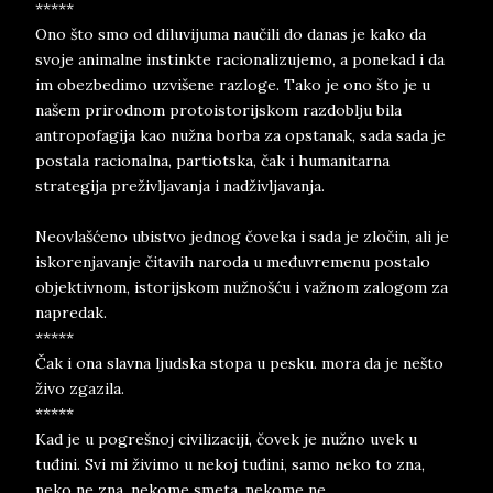
*****
Ono što smo od diluvijuma naučili do danas je kako da
svoje animalne instinkte racionalizujemo, a ponekad i da
im obezbedimo uzvišene razloge. Tako je ono što je u
našem prirodnom protoistorijskom razdoblju bila
antropofagija kao nužna borba za opstanak, sada sada je
postala racionalna, partiotska, čak i humanitarna
strategija preživljavanja i nadživljavanja.
Neovlašćeno ubistvo jednog čoveka i sada je zločin, ali je
iskorenjavanje čitavih naroda u međuvremenu postalo
objektivnom, istorijskom nužnošću i važnom zalogom za
napredak.
*****
Čak i ona slavna ljudska stopa u pesku. mora da je nešto
živo zgazila.
*****
Kad je u pogrešnoj civilizaciji, čovek je nužno uvek u
tuđini. Svi mi živimo u nekoj tuđini, samo neko to zna,
neko ne zna, nekome smeta, nekome ne.