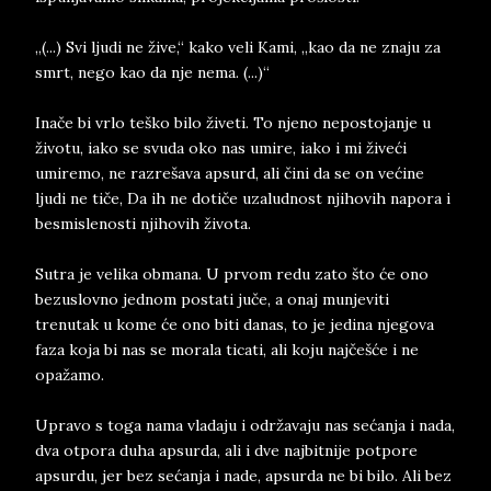
„(...) Svi ljudi ne žive,“ kako veli Kami, „kao da ne znaju za
smrt, nego kao da nje nema. (...)“
Inače bi vrlo teško bilo živeti. To njeno nepostojanje u
životu, iako se svuda oko nas umire, iako i mi živeći
umiremo, ne razrešava apsurd, ali čini da se on većine
ljudi ne tiče, Da ih ne dotiče uzaludnost njihovih napora i
besmislenosti njihovih života.
Sutra je velika obmana. U prvom redu zato što će ono
bezuslovno jednom postati juče, a onaj munjeviti
trenutak u kome će ono biti danas, to je jedina njegova
faza koja bi nas se morala ticati, ali koju najčešće i ne
opažamo.
Upravo s toga nama vladaju i održavaju nas sećanja i nada,
dva otpora duha apsurda, ali i dve najbitnije potpore
apsurdu, jer bez sećanja i nade, apsurda ne bi bilo. Ali bez