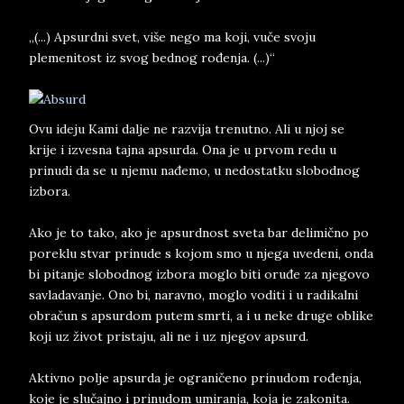
„(...) Apsurdni svet, više nego ma koji, vuče svoju
plemenitost iz svog bednog rođenja. (...)“
Ovu ideju Kami dalje ne razvija trenutno. Ali u njoj se
krije i izvesna tajna apsurda. Ona je u prvom redu u
prinudi da se u njemu nađemo, u nedostatku slobodnog
izbora.
Ako je to tako, ako je apsurdnost sveta bar delimično po
poreklu stvar prinude s kojom smo u njega uvedeni, onda
bi pitanje slobodnog izbora moglo biti oruđe za njegovo
savladavanje. Ono bi, naravno, moglo voditi i u radikalni
obračun s apsurdom putem smrti, a i u neke druge oblike
koji uz život pristaju, ali ne i uz njegov apsurd.
Aktivno polje apsurda je ograničeno prinudom rođenja,
koje je slučajno i prinudom umiranja, koja je zakonita.