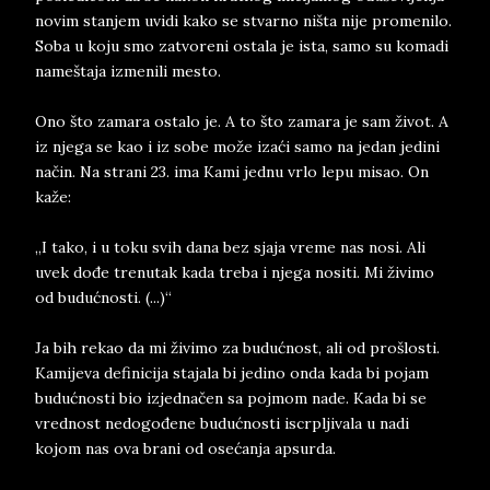
novim stanjem uvidi kako se stvarno ništa nije promenilo.
Soba u koju smo zatvoreni ostala je ista, samo su komadi
nameštaja izmenili mesto.
Ono što zamara ostalo je. A to što zamara je sam život. A
iz njega se kao i iz sobe može izaći samo na jedan jedini
način. Na strani 23. ima Kami jednu vrlo lepu misao. On
kaže:
„I tako, i u toku svih dana bez sjaja vreme nas nosi. Ali
uvek dođe trenutak kada treba i njega nositi. Mi živimo
od budućnosti. (...)“
Ja bih rekao da mi živimo za budućnost, ali od prošlosti.
Kamijeva definicija stajala bi jedino onda kada bi pojam
budućnosti bio izjednačen sa pojmom nade. Kada bi se
vrednost nedogođene budućnosti iscrpljivala u nadi
kojom nas ova brani od osećanja apsurda.