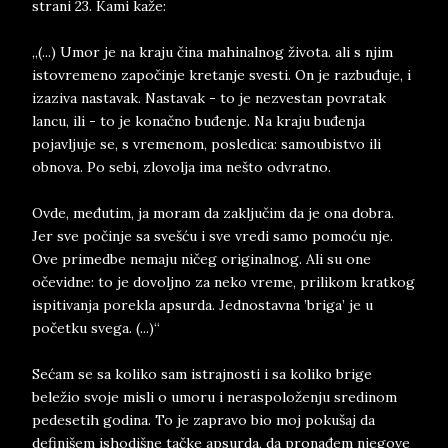
strani 23. Kami kaže:
„(...) Umor je na kraju čina mahinalnog života. ali s njim
istovremeno započinje kretanje svesti. On je razbuđuje, i
izaziva nastavak. Nastavak - to je nezvestan povratak
lancu, ili - to je konačno buđenje. Na kraju buđenja
pojavljuje se, s vremenom, posledica: samoubistvo ili
obnova. Po sebi, zlovolja ima nešto odvratno.
Ovde, međutim, ja moram da zaključim da je ona dobra.
Jer sve počinje sa svešću i sve vredi samo pomoću nje.
Ove primedbe nemaju ničeg originalnog. Ali su one
očevidne: to je dovoljno za neko vreme, prilikom kratkog
ispitivanja porekla apsurda. Jednostavna ’briga’ je u
početku svega. (...)“
Sećam se sa koliko sam istrajnosti i sa koliko brige
beležio svoje misli o umoru i neraspoloženju sredinom
pedesetih godina. To je zapravo bio moj pokušaj da
definišem ishodišne tačke apsurda, da pronađem njegove