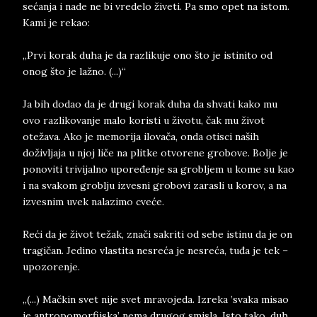
sećanja i nade ne bi vredelo živeti. Pa smo opet na istom.
Kami je rekao:
„Prvi korak duha je da razlikuje ono što je istinito od
onog što je lažno. (...)“
Ja bih dodao da je drugi korak duha da shvati kako mu
ovo razlikovanje malo koristi u životu, čak mu život
otežava. Ako je memorija ilovača, onda otisci naših
doživljaja u njoj liče na plitke otvorene grobove. Bolje je
ponoviti trivijalno upoređenje sa grobljem u kome su kao
i na svakom groblju izvesni grobovi zarasli u korov, a na
izvesnim uvek nalazimo cveće.
Reći da je život težak, znači sakriti od sebe istinu da je on
tragičan. Jedino vlastita nesreća je nesreća, tuđa je tek –
upozorenje.
„(...) Mačkin svet nije svet mravojeda. Izreka ’svaka misao
je antropomorfijska’ nema drugog smisla. Isto tako, duh