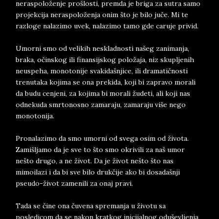
neraspoloženje prošlosti, premda je briga za sutra samo
projekcija neraspoloženja onim što je bilo juče. Mi te
razloge nalazimo uvek, nalazimo tamo gde caruje privid.
Umorni smo od velikih neskladnosti našeg zanimanja,
braka, očinskog ili finansijskog položaja, niz skupljenih
neuspeha, monotonije svakidašnjice, ili dramatičnosti
trenutaka kojima se ona prekida, koji bi zapravo morali
da budu cenjeni, za kojima bi morali žudeti, ali koji nas
odnekuda smrtonosno zamaraju, zamaraju više nego
monotonija.
Pronalazimo da smo umorni od svega osim od života.
Zamišljamo da je sve to što smo okrivili za naš umor
nešto drugo, a ne život. Da je život nešto što nas
mimoilazi i da bi sve bilo drukčije ako bi dosadašnji
pseudo-život zamenili za onaj pravi.
Tada se čine ona čuvena spremanja u životu sa
posledicom da se nakon kratkog inicijalnog oduševljenja