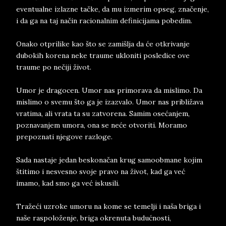
eventualne izlazne tačke, da mu izmerim opseg, značenje,
i da ga na taj način racionalnim definicijama pobedim.
Onako otprilike kao što se zamišlja da će otkrivanje
dubokih korena neke traume ukloniti posledice ove
traume po nečiji život.
Umor je dragocen. Umor nas primorava da mislimo. Da
mislimo o svemu što ga je izazvalo. Umor nas približava
vratima, ali vrata ta su zatvorena. Samim osećanjem,
poznavanjem umora, ona se neće otvoriti. Moramo
prepoznati njegove razloge.
Sada nastaje jedan beskonačan krug samoobmane kojim
štitimo i nesvesno svoje pravo na život, kad ga već
imamo, kad smo ga već iskusili.
Tražeći uzroke umoru na kome se temelji i naša briga i
naše raspoloženje, briga okrenuta budućnosti,