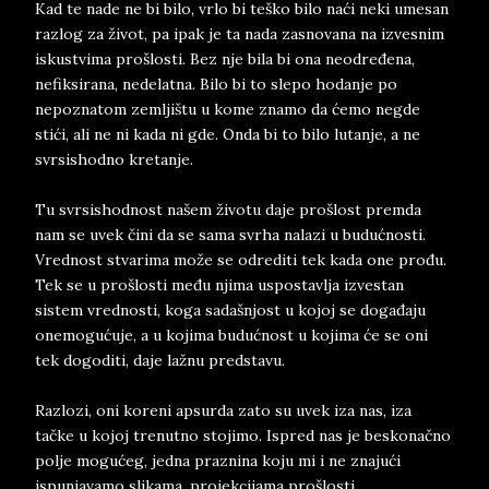
Kad te nade ne bi bilo, vrlo bi teško bilo naći neki umesan
razlog za život, pa ipak je ta nada zasnovana na izvesnim
iskustvima prošlosti. Bez nje bila bi ona neodređena,
nefiksirana, nedelatna. Bilo bi to slepo hodanje po
nepoznatom zemljištu u kome znamo da ćemo negde
stići, ali ne ni kada ni gde. Onda bi to bilo lutanje, a ne
svrsishodno kretanje.
Tu svrsishodnost našem životu daje prošlost premda
nam se uvek čini da se sama svrha nalazi u budućnosti.
Vrednost stvarima može se odrediti tek kada one prođu.
Tek se u prošlosti među njima uspostavlja izvestan
sistem vrednosti, koga sadašnjost u kojoj se događaju
onemogućuje, a u kojima budućnost u kojima će se oni
tek dogoditi, daje lažnu predstavu.
Razlozi, oni koreni apsurda zato su uvek iza nas, iza
tačke u kojoj trenutno stojimo. Ispred nas je beskonačno
polje mogućeg, jedna praznina koju mi i ne znajući
ispunjavamo slikama, projekcijama prošlosti.