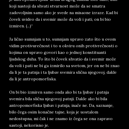
koji nastoji da shvati stvarnost može da se smatra
zadovoljnim samo ako je svede na misaone izraze. Kad bi
čovek uvideo da i svemir može da voli i pati, on bi bio
izmiren. (...)“
Ja lično sumnjam u to, sumnjam upravo zato što u ovom
vidim protivurečnost i to u okviru onih protivrečnosti o
kojima on upravo govori kao o jednoj konstituanti
ljudskog duha. To što bi čovek shvatio da i svemir može
da voli i pati ne bi ga izmirilo sa svetom, jer on ne bi znao
da li je ta patnja i ta ljubav svemira slična njegovoj, dakle
da li je antropomorfiska.
On bi bio izmiren samo onda ako bi ta ljubav i patnja
svemira bila slična njegovoj patnji. Dakle ako bi bila
antropomorfiska ljubav i patnja, inače ne. Da, saznanje,
bilo čega osim konačne tajne, koja je uostalom
nedostupna, mi čak i ne znamo iz čega se ona zapravo
sastoji, nekorisno je.