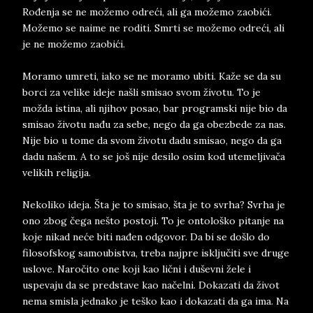
Rođenja se ne možemo odreći, ali ga možemo zaobići.
Možemo se naime ne roditi. Smrti se možemo odreći, ali
je ne možemo zaobići.
Moramo umreti, iako se ne moramo ubiti. Kaže se da su
borci za velike ideje našli smisao svom životu. To je
možda istina, ali njihov posao, bar programski nije bio da
smisao životu nađu za sebe, nego da ga obezbede za nas.
Nije bio u tome da svom životu dadu smisao, nego da ga
dadu našem. A to se još nije desilo osim kod utemeljivača
velikih religija.
Nekoliko ideja. Šta je to smisao, šta je to svrha? Svrha je
ono zbog čega nešto postoji. To je ontološko pitanje na
koje nikad neće biti nađen odgovor. Da bi se došlo do
filosofskog samoubistva, treba najpre isključiti sve druge
uslove. Naročito one koji kao lični i duševni žele i
uspevaju da se predstave kao načelni. Dokazati da život
nema smisla jednako je teško kao i dokazati da ga ima. Na