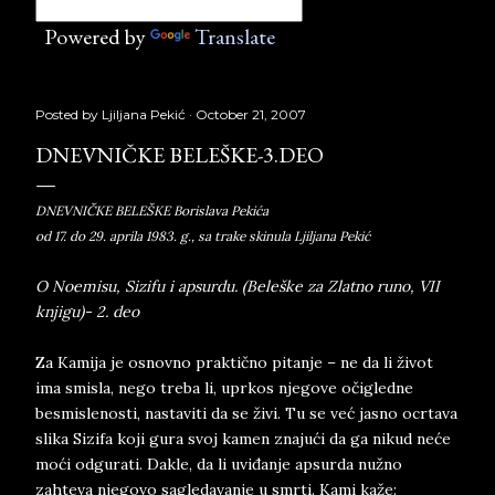
Powered by
Translate
Posted by
Ljiljana Pekić
October 21, 2007
DNEVNIČKE BELEŠKE-3.DEO
DNEVNIČKE BELEŠKE Borislava Pekića
od 17. do 29. aprila 1983. g., sa trake skinula Ljiljana Pekić
O Noemisu, Sizifu i apsurdu. (Beleške za Zlatno runo, VII
knjigu)- 2. deo
Za Kamija je osnovno praktično pitanje – ne da li život
ima smisla, nego treba li, uprkos njegove očigledne
besmislenosti, nastaviti da se živi. Tu se već jasno ocrtava
slika Sizifa koji gura svoj kamen znajući da ga nikud neće
moći odgurati. Dakle, da li uviđanje apsurda nužno
zahteva njegovo sagledavanje u smrti. Kami kaže: