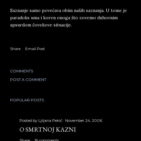
Saznanje samo povećava obim naših saznanja. U tome je
paradoks uma i koren onoga što zovemo duhovnim
apsurdom čovekove situacije.
Share
Email Post
COMMENTS
POST A COMMENT
POPULAR POSTS
Posted by
Ljiljana Pekić
November 24, 2006
O SMRTNOJ KAZNI
Share
19 comments