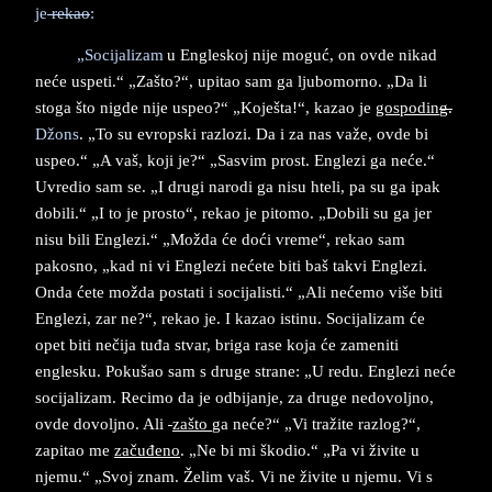
je
rekao
:
„Socijalizam
u Engleskoj nije moguć, on ovde nikad
neće uspeti.“ „Zašto?“
,
upitao sam ga ljubomorno. „Da li
stoga što nigde nije uspeo?“ „Koješta!“
,
kazao je
gospodin
g.
Džons
. „To su evropski razlozi. Da i za nas važe, ovde bi
uspeo.“ „A vaš, koji je?“ „Sasvim prost. Englezi ga neće.“
Uvredio sam se. „I drugi narodi ga nisu hteli
,
pa su ga ipak
dobili.“ „I to je prosto“, rekao je pitomo. „Dobili su ga jer
nisu bili Englezi.“ „Možda će doći vreme“, rekao sam
pakosno, „kad ni vi Englezi nećete biti baš takvi Englezi.
Onda ćete možda postati i socijalisti.“ „Ali nećemo više biti
Englezi, zar ne?“
,
rekao je. I kazao istinu. Socijalizam će
opet biti nečija tuđa stvar, briga rase koja će zameniti
englesku. Pokušao sam s druge strane: „U redu. Englezi neće
socijalizam. Recimo da je odbijanje, za druge nedovoljno,
ovde dovoljno. Ali
zašto
ga neće?“ „Vi tražite razlog?“
,
zapitao me
začuđeno
. „Ne bi mi škodio.“ „Pa vi živite u
njemu.“ „Svoj znam. Želim vaš. Vi ne živite u njemu. Vi s