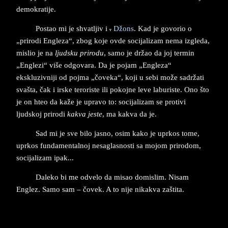
demokratije.
Postao mi je shvatljiv i
.
Džons
. Kad je govorio o
„prirodi Engleza“, zbog koje ovde socijalizam nema izgleda,
mislio je na
ljudsku prirodu
, samo je držao da joj termin
„Englezi“ više odgovara. Da je pojam „Engleza“
ekskluzivniji od pojma „čoveka“, koji u sebi može sadržati
svašta, čak i irske teroriste ili pokojne leve laburiste. Ono što
je on hteo da kaže je upravo to: socijalizam se protivi
ljudskoj prirodi
kakva jeste
, ma kakva da je.
Sad mi je sve bilo jasno, osim kako je uprkos tome,
uprkos fundamentalnoj nesaglasnosti sa mojom prirodom,
socijalizam ipak...
Daleko bi me odvelo da misao domislim. Nisam
Englez. Samo sam – čovek. A to nije nikakva zaštita.