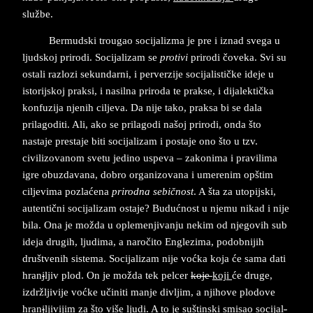
službe.
Bermudski trougao socijalizma je pre i iznad svega u
ljudskoj prirodi. Socijalizam se
protivi
prirodi čoveka. Svi su
ostali razlozi sekundarni, i perverzije socijalističke ideje u
istorijskoj praksi, i nasilna priroda te prakse, i dijalektička
konfuzija njenih ciljeva. Da nije tako, praksa bi se dala
prilagoditi. Ali, ako se prilagodi našoj prirodi, onda što
nastaje prestaje biti socijalizam i postaje ono što u tzv.
civilizovanom svetu jedino uspeva – zakonima i pravilima
igre obuzdavana, dobro organizovana i umerenim opštim
ciljevima pozlaćena
prirodna sebičnost
. A šta za utopijski,
autentični socijalizam ostaje? Budućnost u njemu nikad i nije
bila. Ona je možda u oplemenjivanju nekim od njegovih sub
ideja drugih, ljudima, a naročito Englezima, podobnijih
društvenih sistema. Socijalizam nije voćka koja će sama dati
hran
j
ljiv plod. On je možda tek pelcer
koje
koji
će druge,
izdržljivije voćke učiniti manje divljim, a njihove plodove
hran
j
ljivijim za što više ljudi. A to je suštinski smisao socijal
-