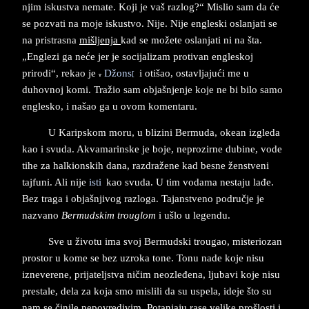
njim iskustva nemate. Koji je vaš razlog?“ Mislio sam da će
se pozvati na moje iskustvo. Nije. Nije engleski oslanjati se
na pristrasna
mišljenja
kad se možete oslanjati ni na šta.
„Englezi ga neće jer je socijalizam protivan engleskoj
prirodi“, rekao je
.
Džons
i otišao, ostavljajući me u
[
duhovnoj komi. Tražio sam objašnjenje koje ne bi bilo samo
englesko, i našao ga u ovom komentaru.
U Karipskom moru, u blizini Bermuda, okean izgleda
kao i svuda. Akvamarinske je boje, neprozirne dubine, vode
tihe za halkionskih dana, razdražene kad besne ženstveni
tajfuni. Ali nije
isti
kao svuda. U tim vodama nestaju lađe.
Bez traga i objašnjivog razloga. Tajanstveno područje je
nazvano
Bermudskim trouglom
i ušlo u legendu.
Sve u životu ima svoj Bermudski trougao, misteriozan
prostor u kome se bez uzroka tone. Tonu nade koje nisu
izneverene, prijateljstva ničim neozleđena, ljubavi koje nisu
prestale, dela za koja smo mislili da su uspela, ideje što su
nam se činile nepovredivim. Potanjaju rase velike prošlosti i