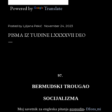
Powered by
Translate
Posted by
Ljiljana Pekić
November 24, 2023
PISMA IZ TUĐINE LXXXXVII DEO
PISMA
IZ
TU
Đ
INE
LXXXXVII
deo
,
Laguna
Copyright
©
Borislav
Peki
ć
97.
BERMUDSKI TROUGAO
SOCIJALIZMA
Moj savetnik za engleska pitanja
gospodin
.
Džons
mi