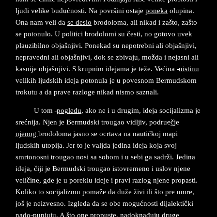
ljudi velike budućnosti. Na površini ostaje
poneka
olupina.
Ona nam veli da
se
desio
brodolom
a
, ali nikad i zašto, zašto
se potonulo. U politici brodolomi su česti, no gotovo uvek
plauzibilno objašnjivi. Ponekad su nepotrebni ali objašnjivi,
nepravedni ali objašnjivi, dok se zbivaju, možda i nejasni ali
kasnije objašnjivi. S krupnim idejama je teže. Većina
uistinu
velikih ljudskih ideja potonula je u povesnom Bermudskom
trokutu a da prave razloge nikad nismo saznali.
U tom
pogledu
, ako ne i u drugim, ideja socijalizma je
srećnija. Njen je Bermudski trougao vidljiv, podru
c
č
je
njenog
brodoloma jasno se ocrtava na nautičkoj mapi
ljudskih utopija. Jer to je valjda jedina ideja koja svoj
smrtonosni trougao nosi sa sobom i u sebi ga sadrži. Jedina
ideja, čiji je Bermudski trougao istovremeno i uslov njene
veličine, gde je u poreklu ideje i pravi razlog njene propasti.
Koliko to socijalizmu pomaže da duže živi ili što pre umre,
još je neizvesno. Izgleda da se obe mogućnosti dijalektički
nado
-
punjuju. A što one propuste,
nadoknađuju
druge