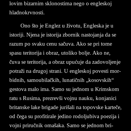
lo­vim bi­za­rnim sklo­no­sti­ma nego o en­gle­skoj
hlad­no­krv­no­sti.
Ono što je En­glez u živo­tu, En­gle­ska je u
isto­ri­ji. Nje­na je isto­ri­ja zbo­rnik na­sto­jan­ja da se
ra­zum po sva­ku cenu sa­ču­va. Ako se pri tome
spa­su te­ri­to­ri­ja i obraz, uto­li­ko bol­je. Ako ne,
čuva se te­ri­to­ri­ja, a obraz upućuje da za­do­voljen­je
po­traži na dru­goj stra­ni. U en­gle­skoj po­ve­sti mor­
bidnih, sa­mo­u­bi­lačkih, lu­na­tičnih „ko­sov­skih“
ge­sto­va malo ima. Samo su ­jed­nom u Krim­skom
ratu s Ru­si­ma, pre­zrevši voj­nu na­u­ku, kon­ja­ni­ci
bri­tan­ske lake bri­ga­de jurišali na to­pov­ske kar­teče,
od čega su pro­fi­ti­ra­le je­di­no ro­dol­ju­bi­va po­e­zi­ja i
voj­ni pri­ručnik oma­ša­ka. Samo se jed­nom bri­