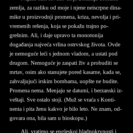
zem­lja, za raz­li­ku od moje i nje­ne ne­is­crp­ne di­na­
mi­ke u pro­iz­vod­nji pro­me­na, kri­za, ne­vol­ja i pri­
vre­me­nih rešenja, koja se pokažu traj­no po­
grešnim. Ali, i daje upra­vo ta mo­no­to­ni­ja
događanja naj­veća vr­li­na ostrv­skog živo­ta. Ovde
je ne­mo­guće leći s jed­nom vla­dom, a usta­ti pod
dru­gom. Ne­mo­guće je za­spa­ti živ a pro­bu­di­ti se
mr­tav, osi­m ako sta­nu­je­te po­red ka­sa­rne, kada se,
za­hval­ju­jući ir­skim bom­ba­ma, uop­šte ne bu­di­te.
Pro­mena nema. Men­ja­ju se da­tu­mi, i ber­zan­ski iz­
ve­šta­ji. Sve osta­lo sto­ji. (Muž se vraća s Kon­ti­
nen­ta i pita ženu ka­kvo je bilo leto. Ne znam, od­
go­va­ra ona, bila sam u bi­o­sko­pu.)
Ali, vra­ti­mo se en­gle­skoj hlad­no­krv­no­sti i