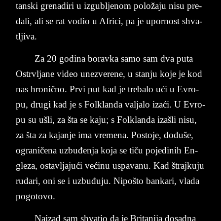
tanski gre­na­di­ri u iz­gu­blje­nom položaju nisu pre­
dali, ali se rat vo­dio u Afri­ci, pa je upo­rnost sh­va­
tlji­va.
Za 20 go­di­na bo­rav­ka samo sam dva puta
Ostrv­lja­ne vi­deo une­zve­re­ne, u stan­ju ko­je­ je kod
nas hro­nično. Prvi put kad je tre­ba­lo ući u Evro­
pu, dru­gi kad je s Fol­klan­da val­ja­lo izaći. U Evro­
pu su ušli, za šta se kaju; s Fol­klan­da iza­šli nisu,
za šta za ka­jan­je ima vre­me­na. Po­sto­je, doduše,
ogra­ničena uzbuđenja koja se tiču po­je­di­nih En­
gle­za, ostavlja­jući većinu uspa­va­nu. Kad štraj­ku­ju
ru­da­ri, oni se i uzbuđuju. Ni­po­što ban­ka­ri, vla­da
po­go­to­vo.
Naj­zad sam shva­tio da je Bri­ta­nija do­sad­na