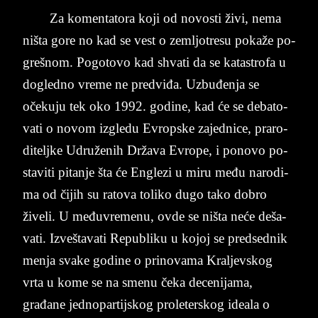
Za ko­men­ta­to­ra koji od no­vo­sti živi, nema
ništa gore no kad se vest o zem­ljo­tre­su pokaže po­
gre­šnom. Po­go­to­vo kad shva­ti da se ka­ta­stro­fa u
do­gled­no vre­me ne pred­viđa. Uzbuđenja se
očeku­ju tek oko 1992. go­di­ne, kad će se de­ba­to­
va­ti o no­vom iz­gle­du Evrop­ske za­jed­ni­ce, pra­ro­
di­telj­ke Udruženih Država Evro­pe, i po­no­vo po­
sta­vi­ti pi­tan­je šta će En­gle­zi u miru među na­ro­di­
ma od čijih su ra­to­va to­li­ko dugo tako do­bro
žive­li. U međuvre­me­nu, ovde se niš­ta neće de­ša­
va­ti. Izvešta­va­ti Re­pu­bli­ku u ko­joj se pred­sed­nik
men­ja sva­ke go­di­ne o pri­no­va­ma Kral­jev­skog
vrta u kome se na sme­nu čeka de­ce­ni­ja­ma,
građane jed­no­par­tij­skog pro­le­ter­skog ideala o