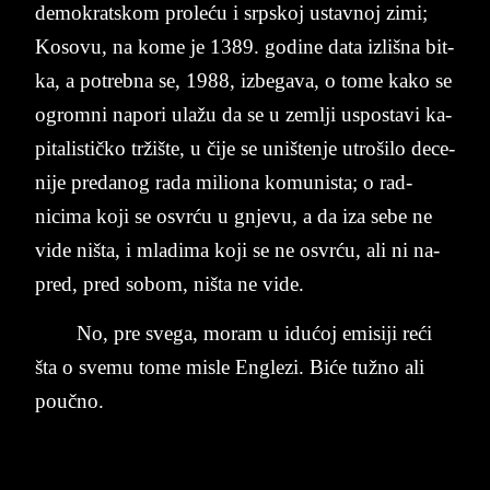
demokrat­skom pro­leću i srp­skoj ustav­noj zimi;
Ko­so­vu, na kome je 1389. go­dine data izlišna bit­
ka, a po­treb­na se, 1988, iz­be­ga­va, o tome kako se
ogrom­ni na­po­ri ulažu da se u zem­lji us­po­sta­vi ka­
pi­ta­li­stičko tržište, u čije se uni­šten­je utro­ši­lo de­ce­
ni­je pre­da­nog rada mi­li­o­na ko­mu­ni­sta; o rad­
nicima koji se osvrću u gnje­vu, a da iza sebe ne
vide niš­ta, i mla­di­ma koji se ne osvrću, ali ni na­
pred, pred so­bom, niš­ta ne vide.
No, pre sve­ga, mo­ram u idućoj emi­si­ji reći
šta o sve­mu tome mi­sle En­gle­zi. Biće tužno ali
poučno.