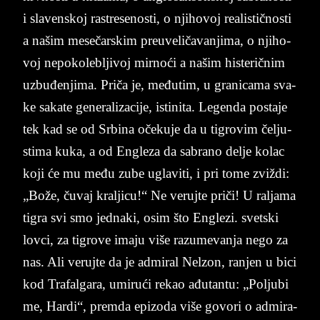
i sla­ven­skoj ras­tre­seno­sti, o nji­ho­voj re­a­li­stično­sti
a našim me­se­čar­skim pre­u­veličavan­ji­ma, o nji­ho­
voj ne­po­ko­le­blji­voj mir­noći a našim hi­ste­ričnim
uzbuđen­ji­ma. Priča je, međutim, u gra­ni­ca­ma sva­
ke sa­ka­te ge­ne­ra­li­za­ci­je, isti­ni­ta. Le­gen­da po­sta­je
tek kad se od Sr­bi­na očeku­je da u ti­gro­vim čel­ju­
sti­ma kuka, a od En­gle­za da sa­bra­no de­lje ko­lac
koji će mu među zube ugla­vi­ti, i pri tome zviždi:
„Bože, čuvaj kral­ji­cu!“ Ne ve­ruj­te priči! U ral­ja­ma
ti­gra svi smo jed­na­ki, osim što En­gle­zi. svet­ski
lov­ci, za ti­gro­ve ima­ju više raz­u­me­van­ja nego za
nas. Ali ve­ruj­te da je ad­mi­ral Nel­zon, ran­jen u bici
kod Tra­falgara, umi­rući re­kao ađutan­tu: „Pol­ju­bi
me, Hardi“, premda epi­zo­da više go­vo­ri o ad­mi­ra­