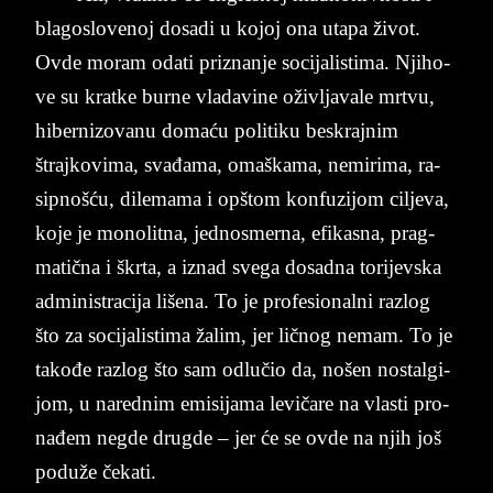
bla­go­slo­ve­noj do­sa­di u ko­joj ona uta­pa život.
Ovde mo­ram oda­ti pri­znanje so­ci­ja­li­sti­ma. Nji­ho­
ve su krat­ke burne vla­da­vi­ne oživ­ljavale mr­tvu,
hibernizovanu domaću po­li­ti­ku bes­kraj­nim
štrajko­vi­ma, svađama, oma­ška­ma, ne­mi­ri­ma, ra­
sip­nošću, dilemama i op­štom kon­fu­zi­jom cil­je­va,
koje je mo­no­lit­na, jed­no­sme­rna, efi­ka­sna, prag­
ma­tična i škrta, a iz­nad sve­ga do­sad­na to­ri­jev­ska
ad­mi­ni­stra­ci­ja li­še­na. To je pro­fe­si­o­nal­ni raz­log
što za so­ci­ja­li­sti­ma žalim, jer ličnog ne­mam. To je
takođe raz­log što sam odl­u­čio da, no­šen no­stal­gi­
jom, u na­red­nim emi­si­ja­ma le­vi­ča­re na vla­sti pro­
nađem ne­gde dru­gde – jer će se ovde na njih još
poduže čeka­ti.