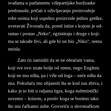
svađama u par­la­men­tu vi­še­par­tij­ske buržoa­ske
pred­rasude, pričati o oživ­lja­van­ju pro­iz­vod­nje
robe oni­ma koji uspe­šno pro­iz­vo­de je­di­no greške,
uve­ra­va­ti Živo­ra­da da, po­red isti­ne s ko­jom je od­
ra­stao i po­stao „Neko“, eg­zi­sti­raju i dru­ge s ko­ji­
ma se takođe živi, ali gde bi on bio „Niko“, nema
smi­sla.
Zato ću za­mi­sli­ti da se ne obraćam vama,
koji sve ovo zna­te bol­je od mene, nego En­gle­zu
koji ne zna ni­šta, pa i više od toga – neće ništa da
zna. Pokušaću mu ob­ja­sni­ti šta se kod nas zbi­va, i
kako je to biti u ral­ja­ma ti­gra, koga eu­fe­mi­stički
zo­ve­mo – kri­zom, a pro­tiv koga se bo­ri­mo tako
što mu čačkamo zube. Go­vo­riću o slo­ve­načkom