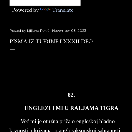
Powered by
Translate
Posted by
Ljiljana Pekić
November 03, 2023
PISMA IZ TUĐINE LXXXII DEO
PISMA
IZ
TU
Đ
INE
LXXXII
deo
,
Laguna
Copyright
©
Borislav
Peki
ć
82.
EN­GLE­ZI I MI U RAL­JA­MA TI­GRA
Već mi je otužna priča o en­gle­skoj hlad­no­
krv­no­sti u kri­za­ma, o an­glo­sak­son­skoj sa­bra­no­sti