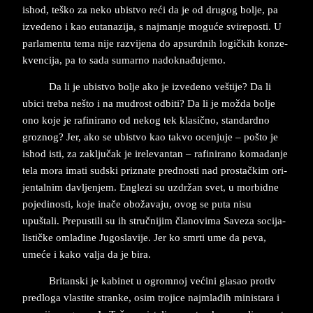
is­hod, teško za neko ubi­stvo reći da je od dru­gog bol­je, pa
iz­ve­de­no i kao eu­ta­na­zi­ja, s naj­man­je moguće svi­re­po­sti. U
par­la­men­tu tema nije raz­vi­je­na do ap­surd­nih logičkih kon­ze­
kven­ci­ja, pa to sada su­mar­no nadok­nađuje­mo.
Da li je ubi­stvo bol­je ako je iz­ve­de­no veštije? Da li
ubi­ci tre­ba nešto i na mu­drost od­bi­ti? Da li je možda bol­je
ono koje je raf­i­nira­no od ne­kog tek kla­sično, stan­dard­no
groznog? Jer, ako se ubi­stvo kao ta­kvo ocen­ju­je – pošto je
is­hod isti, za za­ključak je ire­le­van­tan – ra­fi­ni­ra­no ko­ma­danje
tela mora ima­ti sud­ski pri­zna­te pred­no­sti nad pro­stačkim ori­
jen­tal­nim dav­ljen­jem. Eng­le­zi su uzdržan svet, u mor­bid­ne
po­je­di­no­sti, koje inače obožava­ju, ovog se puta nisu
upuštali. Pre­pu­sti­li su ih stručni­jim čla­no­vi­ma Sa­ve­za so­ci­ja­
li­stičke omla­di­ne Ju­go­sla­vi­je. Jer ko smr­ti ume da peva,
umeće i kako val­ja da je bira.
Bri­tan­ski je ka­bi­net u ogrom­noj većini gla­sao pro­tiv
pred­lo­ga vla­sti­te stran­ke, osim tro­ji­ce naj­mlađih mi­ni­sta­ra i