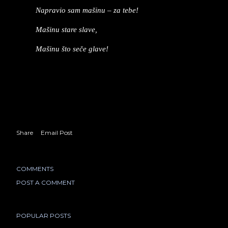
Na­pra­vio sam ma­ši­nu – za tebe!
Mašinu sta­re sla­ve,
Mašinu što seče gla­ve!
Share
Email Post
COMMENTS
POST A COMMENT
POPULAR POSTS