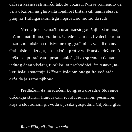
državu kažnja­va­li smrću takođe po­zna­ti. Niti je po­me­nu­to da
bi, s ob­zi­rom na gla­so­vi­tu lo­jal­nost bri­tan­skih taj­nih službi,
panj na Tra­fal­gar­skom trgu ne­pre­sta­no mo­rao da radi.
Vre­me je da se na­šim osam­na­e­sto­go­di­šnjim star­ci­ma,
na­šim ta­na­to­fi­li­ma, vra­ti­mo. Ubeđen sam da, hva­leći smrtnu
ka­znu, ne mi­sle na ubi­stvo ne­kog građani­na, vas ili mene.
Oni mi­sle na iz­da­ju, na – zločin pro­tiv veličan­stva države. A
po­što se, po ra­do­snoj pe­smi sudeći, živo spre­ma­ju da nama
jed­nog dana vla­da­ju, uko­li­ko im pret­hod­ni­ci išta osta­ve, ta­
kvu iz­da­ju sma­tra­ju i
ličnom
iz­da­jom ono­ga što već sada
drže da je samo nji­ho­vo.
Pred­lažem da na idućem kon­gre­su do­sad­ne Slo­ven­ce
dočeka­ju sta­rom fran­cu­skom re­vo­lu­ci­o­nar­nom pe­smi­com,
koja u slo­bod­nom pre­vo­du s je­zi­ka go­spo­di­na G­il­jo­ti­na gla­si:
Raz­mi­šlja­jući tiho, za sebe,