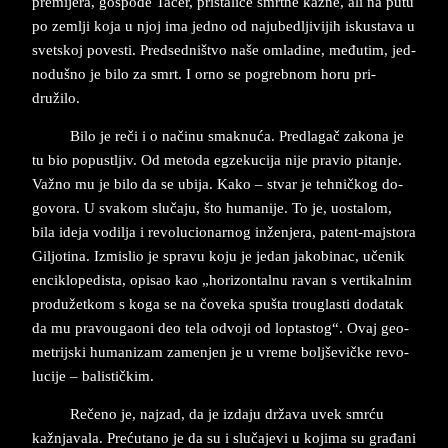
pre­mi­je­ra, go­spođe Tačer, pri­sta­li­ce smrt­ne ka­zne, ali na putu
po zem­lji koja u njoj ima jed­no od naj­u­be­dlji­vi­jih is­ku­sta­va u
svet­skoj po­ve­sti. Pred­sed­ništvo naše omla­di­ne, me­đu­tim, jed­
no­dušno je bilo za smrt. I orno se po­greb­nom horu pri­
družilo.
Bilo je reči i o načinu smak­nuća. Pred­la­gač za­ko­na je
tu bio po­pustljiv. Od me­to­da egzekucija nije pra­vio pi­tan­je.
Važno mu je bilo da se ubi­ja. Kako – stvar je teh­ničkog do­
go­vo­ra. U sva­kom slučaju, što hu­ma­ni­je. To je, uo­sta­lom,
bila ide­ja vo­dil­ja i re­vo­lu­ci­o­na­rn­og inžen­je­ra, pa­tent-maj­stora
G­il­jo­ti­na. Iz­mi­slio je spra­vu koju je je­dan ja­ko­bi­nac, učenik
en­ci­klo­pe­di­sta, opi­sao kao „ho­ri­zon­tal­nu ra­van s ver­ti­kal­nim
pro­dužet­kom s koga se na čove­ka spu­šta trougla­sti do­da­tak
da mu pravougaoni deo tela odvo­ji od lop­tastog“. Ovaj ge­o­
me­trij­ski hu­ma­ni­zam za­men­jen je u vre­me bol­jše­vičke re­vo­
lu­ci­je – ba­li­stičkim.
Rečeno je, naj­zad, da je iz­da­ju država uvek smrću
kažnjavala. Prećuta­no je da su i slučaje­vi u ko­ji­ma su građani