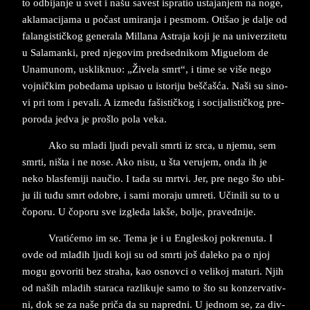
to od­bi­jan­je u svet i našu sa­vest is­pra­tio usta­jan­jem na noge,
akla­ma­cija­ma u počast umi­ran­ja i pe­smom. Oti­šao je dal­je od
fa­lan­gi­stičkog ge­ne­ra­la Mil­la­na Astraja koji je na uni­ver­zi­te­tu
u Sa­la­man­ki, pred nje­go­vim pred­sed­ni­kom Migu­e­lom de
Una­mu­nom, us­klik­nuo: „Žive­la smrt“, i time se više nego
voj­ničkim po­be­da­ma upi­sao u isto­ri­ju beščašća. Naši su sino­
vi pri tom i pe­va­li. A između fašističkog i so­cija­li­stičkog pre­
po­ro­da je­dva je pro­šlo pola veka.
Ako su mla­di lju­di pe­va­li smr­ti iz srca, u nje­mu, sem
smr­ti, ništa i ne nose. Ako nisu, u šta ve­rujem, onda ih je
neko bla­sfemiji na­u­čio. I tada su mr­tvi. Jer, pre nego što ubi­
ju ili tuđu smrt odo­bre, i sami mo­ra­ju umre­ti. Učinili su to u
čopo­ru. U čopo­ru sve iz­gle­da lak­še, bol­je, pra­ved­ni­je.
Vra­tićemo im se. Te­ma ­je i u En­gle­skoj po­kre­n­u­ta. I
ovde od mlađih lju­di koji su od smr­ti još da­le­ko pa o njoj
mogu go­vo­ri­ti bez stra­ha, kao osnov­ci o ve­li­koj ma­tu­ri. Njih
od na­ših mla­dih sta­ra­ca raz­li­ku­je samo to što su kon­zer­va­tiv­
ni, dok se za naše pri­ča da su na­pred­ni. U jed­nom se, za div­