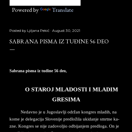
Powered by
Translate
Posted by
Ljiljana Pekić
August 30, 2021
SABRANA PISMA IZ TUĐINE 56 DEO
Sabrana pisma iz tuđine 56 deo,
Laguna, Copyright © Borislav Pekić
O STA­ROJ MLA­DO­STI I MLA­DIM
GRE­SI­MA
Ne­dav­no je u Ju­go­slav­lji održan kon­gres mla­dih, na
kome je de­le­ga­ci­ja Sl­o­ve­ni­je pred­ložila uki­dan­je smrt­ne ka­
zne. Kon­gres se nije za­do­vol­jio od­bi­jan­jem pred­lo­ga. On je