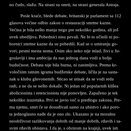
no čudo, sla­žu. Na stra­ni su smr­ti, na stra­ni ge­ne­ra­la Astraja.
Po­sle kraće, ble­de de­ba­te, bri­tan­ski ­je par­la­me­nt sa 112
gla­so­va većine od­bio za­kon o re­sta­u­ra­ci­ji smrt­ne ka­zne.
Većina je bila ne­što man­ja nego pre ne­ko­li­ko go­di­na, ali još
uvek ube­dlji­va. Po­bed­ni­ci nisu pe­va­li. Ne bi to učini­li ni po­
bo­rni­ci smrt­ne ka­zne da su po­be­di­li. Kad se o umi­ran­ju go­
vo­ri, pe­smi me­sta nema. Osim ako neko nije mlad, živi u Ju­
go­sla­vi­ji i ima am­bi­ci­ja da nas jed­nog dana vodi u bo­lju
budućnost. De­ba­ta nije bila burna, ni za­nim­lji­va. Pre­ma kr­
vo­ločnim ratnim igra­ma budžet­ske de­ba­te, li­či­la je na sa­sta­
nak u klu­bu glu­vo­ne­mih. Sti­cao se uti­sak da se vodi reda
radi, a ne da se ne­što dokaže. Ni je­dan od po­pu­la­rnih klišea
abo­li­ci­o­ni­sta i re­ten­ci­o­ni­sta nije po­nov­ljen. Zapaženo je tek
ne­ko­li­ko iz­u­ze­ta­ka. Prvi se ja­vio već u pred­lo­gu za­ko­na. Pre­
ma nje­mu, smrt će se dosuđiva­ti samo za ubistvo i ako po­ro­
ta jed­no­gla­sno nađe da je ono
zlo
. Uka­za­no je na mo­ral­nu
ne­o­drživost raz­li­ko­van­ja do­brih od man­je do­brih, rđavih i sa­
svim rđavih ubi­sta­va. I da je, s ob­zi­rom na krajn­ji, uvek isti