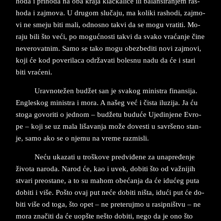
ho­da i pri­ho­da na oba kra­ja klac­ka­li­ce ili ba­lan­si­ran­jem ras­
ho­da i zaj­mo­va. U dru­gom slučaju, ma ko­li­ki ras­ho­di, zaj­mo­
vi ne sme­ju biti mali, od­no­sno ta­kvi da se mogu vra­ti­ti. Mo­
ra­ju bili što veći, po mogućno­sti ta­kvi da sva­ko vraćanje čine
ne­ve­ro­vat­nim. Samo se tako mogu obez­be­di­ti novi zaj­mo­vi,
koji će kod po­ve­ri­l­a­ca održava­ti bo­le­snu nadu da će i sta­ri
biti vraćeni.
Urav­no­težen budžet san je sva­kog mi­ni­stra finan­si­ja.
En­gle­skog mi­ni­stra i mora. A našeg već i čista ilu­zi­ja. Ja ću
sto­ga go­vo­ri­ti o jed­nom – budžetu buduće Uje­din­je­ne Evro­
pe – koji se uz mala li­ša­van­ja može do­ve­sti u sa­vr­še­no stan­
je, samo ako se o nje­mu na vre­me raz­mi­sli.
Neću
ukazati
u troškove pred­vi­đe­ne za una­pređenje
živo­ta na­ro­da. Na­rod će, kao i uvek, do­bi­ti što od važni­jih
stva­ri pre­o­sta­ne, a to su ma­hom obećanja da će idućeg puta
do­bi­ti i više. Po­što ovaj put neće do­bi­ti ništa, idući put će do­
bi­ti više od toga, što opet – ne pre­te­ruj­mo u ra­sip­ništvu – ne
mora značiti da će uopšte nešto do­bi­ti, nego da je ono što