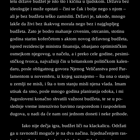
telu države budžet je isto što i kičma u ljud­skom. Država bez
ide­o­lo­gi­je i može op­sta­ti – čini se čak i bol­je nego s njom –
ali je bez budžeta teško za­mi­sli­ti. Državi je, takođe, mno­go
lakše da živi bez ika­kvog mo­ra­la nego bez i naj­glu­pljeg
budžeta. Za­to je bo­dro ma­han­je cr­ve­nim, otr­ca­nim, stot­inu
go­di­na sta­rim ko­ferčetom s ak­tom no­vog držav­nog budžeta,
is­pred re­zi­den­ci­je mi­ni­stra finan­si­ja, oba­sja­no op­ti­mi­stičkim
osmej­kom nje­go­vog, u načelu, a i pre­ko cele go­di­ne, pe­si­mi­
stičkog tvor­ca, naj­važniji čin u bri­tan­skom po­li­tičkom ka­len­
da­ru, po­sle obli­gat­nog go­vo­ra Nje­nog Veličan­stva pred Par­
la­men­tom u no­vem­bru, iz ko­jeg sa­zna­je­mo – šta ona o stan­ju
u zem­lji ne mi­sli, i šta o tom stan­ju mi­sli nje­na vla­da. Imam
uti­sak da smo, po­sle mno­go go­di­na pla­ni­ran­ja od­o­ka, i mi
Ju­go­slo­ve­ni ko­načno shva­ti­li važnost budžeta, te se u po­
sled­nje vre­me in­ten­ziv­no ba­vi­mo raspo­redom i ras­po­de­lom
du­go­va, u nadi da će nam oni jed­nom do­ne­ti i neke pri­ho­de.
Iako nije dečja igra, budžet liči na klac­ka­li­cu. Održati
ga u rav­no­teži moguće je na dva načina. Iz­jed­načenjem ras­