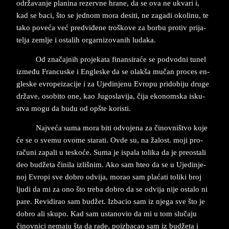
održavan­je pla­ni­na re­zer­vne hra­ne, da se ova ne ukva­ri i,
kad se baci, što se­ jed­nom mora de­si­ti, ne za­ga­di oko­li­nu, te
tako poveća već pred­vi­đe­ne tro­ško­ve za bor­bu pro­tiv pri­ja­
tel­ja zem­lje i ostalih or­ga­rnizo­va­nih lu­da­ka.
Od značajnih pro­je­ka­ta finan­si­raće se pod­vod­ni tu­nel
iz­me­đu Fran­cu­ske i En­gle­ske da se olak­ša mučan pro­ces en­
gle­ske evro­pe­i­za­cije i za Uje­din­je­nu Evro­pu pri­do­bi­ju dru­ge
države, oso­bi­to one, kao Ju­go­sla­vi­ja, čija eko­nom­ska is­ku­
stva mogu da budu od op­šte ko­ri­sti.
Naj­veća suma mora biti odvo­je­na za činov­ništvo koje
će se o sve­mu ovo­me sta­ra­ti. Ovde su, na žalost. moji pro­
računi za­pa­li u te­skoće. Suma je is­pa­la to­li­ka da je pre­o­stali
deo budžeta čini­la izlišnim. Ako sam hteo da se u Uje­din­je­
noj Evro­pi sve do­bro od­vi­ja, mo­rao sam plaćati to­li­ki broj
lju­di da mi za ono što tre­ba do­bro da se od­vi­ja nije osta­lo ni
pare. Re­vi­di­rao sam budžet. Iz­ba­cio sam iz nje­ga sve što je
do­bro ali sku­po. Kad sam usta­no­vio da mi u tom slučaju
činov­ni­ci ne­ma­ju šta da rade, po­iz­ba­cao sam iz budžeta i