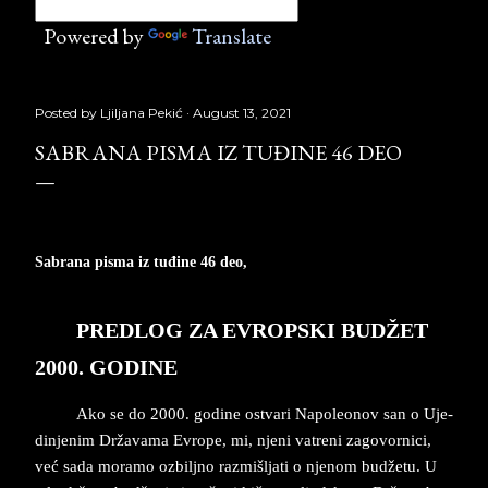
Powered by
Translate
Posted by
Ljiljana Pekić
August 13, 2021
SABRANA PISMA IZ TUĐINE 46 DEO
Sabrana pisma iz tuđine 46 deo,
Laguna, Copyright © Borislav Pekić
PRED­LOG ZA EVROP­SKI BUDŽET
2000. GO­DI­NE
Ako se do 2000. go­di­ne ostva­ri Na­po­le­o­nov san o Uje­
din­je­nim Država­ma Evro­pe, mi, nje­ni va­tre­ni za­go­vor­ni­ci,
već sada mo­ra­mo ozbil­jno raz­mi­šlja­ti o nje­nom bud­že­tu. U