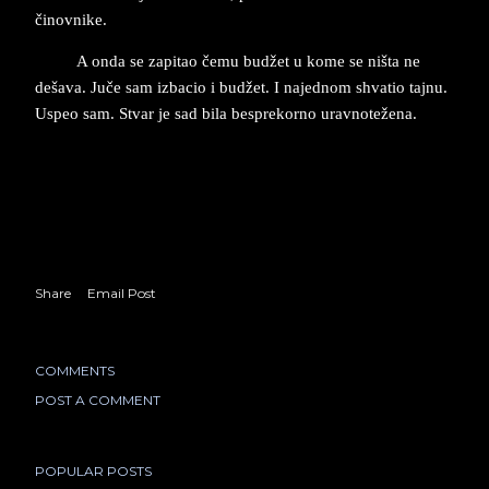
činov­ni­ke.
A onda se za­pi­tao čemu budžet u kome se ništa ne
dešava. Juče sam iz­ba­cio i budžet. I na­jed­nom shva­tio taj­nu.
Uspeo sam. Stvar je sad bila bes­pre­kor­no urav­no­težena.
Share
Email Post
COMMENTS
POST A COMMENT
POPULAR POSTS