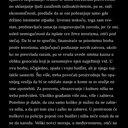
no uklan­jan­je lju­di zaraženih ra­di­o­ak­tivi­te­tom, pa se, radi
eko­no­mično­sti, pred­laže da se oni po­hran­ju­ju tamo gde
držimo isto­i­me­ne ot­pat­ke. Iz­ve­snu te­skoću, toga sam sve­
stan, pred­stav­ljaće sa­na­ci­ja osi­gu­ra­va­jućih za­vo­da, jer će oni,
usled ne­mo­gućno­sti da is­pla­te sve žrtve te­ro­ri­zma, otići pod
stečaj. Da bi se to sprečilo, fi­nan­si­raće se pri­o­ri­tet­no bor­ba
pro­tiv te­ro­ri­zma, uključujući po­di­zan­je no­vih za­tvo­ra, uko­li­
ko ne pre­o­vla­da ra­zum, pa se svu­da uve­de smrt­na ka­zna u
ob­li­ku ge­no­ci­da koji je ne­sum­nji­vo njen naj­jef­ti­ni­ji vid. U
ovu bor­bu, očigled­no, spa­da i voj­ni budžet, ali je nje­ga naj­
lakše sa­sta­vi­ti. Što­ vi­še, tre­ba povećati pro­iz­vod­nju što opa­
sni­jeg oružja da bi se održalo stan­je u kome se to oružje ne
sme upo­tre­bi­ti. Za pro­sve­tu, obra­zo­van­je i kul­tu­ru ništa ne
tre­ba pred­vi­de­ti. Uko­li­ko gra­đa­nin više zna, više i zah­te­va.
Po­treb­no je da­kle, da zna samo ko­li­ko je nužno da ne zah­te­
va ništa, a da pri tom zna i zašto ne zah­te­va. U pro­tiv­nom će
troškovi za po­li­­­ciju po­je­sti ceo budžet i ništa neće osta­li da se
ne da na­ro­du. Ve­li­ki nov­ci mo­ra­ju, u me­đu­vre­menu, otići na