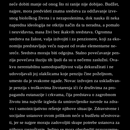
neće do­bi­ti man­je od onog što ni ra­ni­je nije do­bi­jao. Budžet,
naj­pre, mora pred­vi­de­ti znat­na sred­stva za održavan­je iz­ve­
snog bi­o­loškog živo­ta i u ne­za­po­sle­ni­ma, dok na­u­ka ili neka
na­pred­na ide­o­l­o­gi­ja ne ot­kri­ju način da ta ne­rad­na, a po­ma­lo
i ne­u­viđavna, masa živi bez ika­kvih sred­sta­va. Ogrom­na
sred­stva na žalost, val­ja iz­dvo­ji­ti i za pen­zi­o­ne­re, koji za eko­
no­mi­ju pred­stav­lja­ju veću na­past od sva­ke ele­men­tarne ne­
sreće. Sred­stva mo­ra­ju biti od­goj­na. Stal­no povećavan­je pen­
zi­ja povećava ilu­ziju tih lju­di da su u nečemu za­služni. Ova­
kvu ne­re­nta­bil­nu sa­mo­do­pa­dlji­vost val­ja dekuražira­ti i ne
udo­vol­ja­va­li joj olak­ši­ca­ma koje pen­zi­ju čine požel­jnom,
ume­sto da je sva­ko­me oga­de. No­vac iz­dvo­jen za us­klađivan­
je pen­zi­ja s troško­vi­ma živo­ta­ren­ja ići će društvi­ma za pro­
pagan­du eu­ta­na­zi­je i cr­kva­ma, čija pred­sta­va o za­grob­nom
živo­tu ima naj­više iz­gle­da da umi­rov­ljenike na­ve­de na zdra­
vo i sa­mo­i­ni­ci­ja­tiv­no rešenje nji­ho­ve si­tu­a­ci­je. Zdrav­stve­ne i
so­ci­ja­lne usta­no­ve ovom pri­li­kom neće u budžetu učestvo­va­
ti, jer se naj­pre mo­ra­ju za­do­vo­l­ji­ti sku­pe po­tre­be usta­no­va za
nji­ho­vo ra­spuštan­je. Je­di­no se mora obez­be­di­ti pra­vo­vre­me­