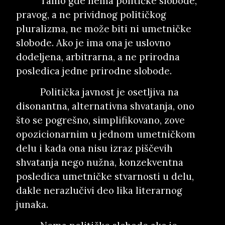
Tamo gde nema političke slobode,
pravog, a ne prividnog političkog
pluralizma, ne može biti ni umetničke
slobode. Ako je ima ona je uslovno
dodeljena, arbitrarna, a ne prirodna
posledica jedne prirodne slobode.
Politička javnost je osetljiva na
disonantna, alternativna shvatanja, ono
što se pogrešno, simplifikovano, zove
opozicionarnim u jednom umetničkom
delu i kada ona nisu izraz piščevih
shvatanja nego nužna, konzekventna
posledica umetničke stvarnosti u delu,
dakle nerazlučivi deo lika literarnog
junaka.