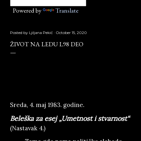
Powered by
Translate
Posted by
Ljiljana Pekić
October 15, 2020
ŽIVOT NA LEDU L98 DEO
Život na ledu L98
deo,
Službeni glasnik, Copyright © Borislav Peki
ć
Sreda, 4. maj 1983. godine.
Beleška za esej „Umetnost i stvarnost“
(Nastavak 4.)