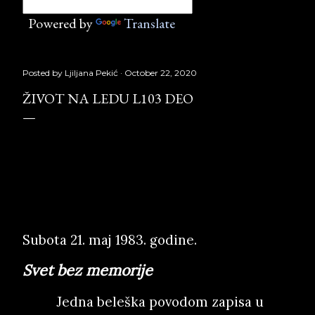
Powered by
Translate
Posted by
Ljiljana Pekić
October 22, 2020
ŽIVOT NA LEDU L103 DEO
Život na ledu L103
deo,
Službeni glasnik, Copyright © Borislav
Pekić
Subota 21. maj 1983. godine.
Svet bez memorije
Jedna beleška povodom zapisa u