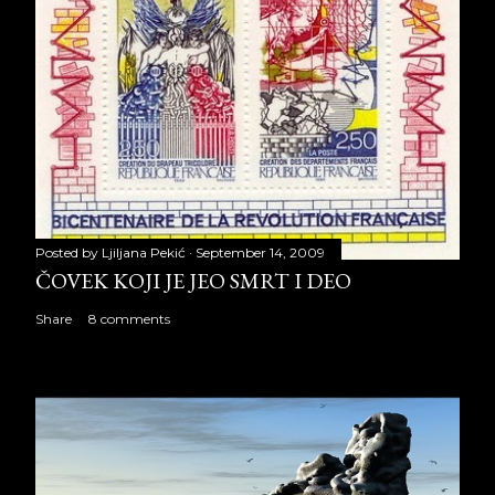
Posted by
Ljiljana Pekić
September 14, 2009
ČOVEK KOJI JE JEO SMRT I DEO
Share
8 comments