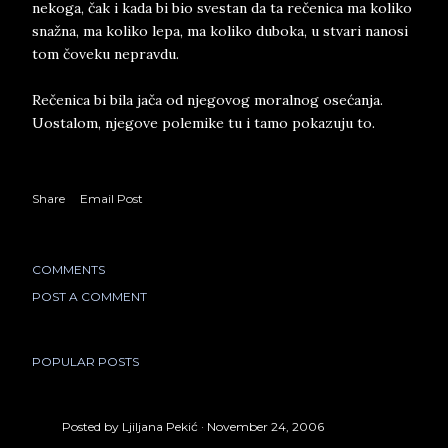
nekoga, čak i kada bi bio svestan da ta rečenica ma koliko
snažna, ma koliko lepa, ma koliko duboka, u stvari nanosi
tom čoveku nepravdu.
Rečenica bi bila jača od njegovog moralnog osećanja.
Uostalom, njegove polemike tu i tamo pokazuju to.
Share
Email Post
COMMENTS
POST A COMMENT
POPULAR POSTS
Posted by
Ljiljana Pekić
November 24, 2006