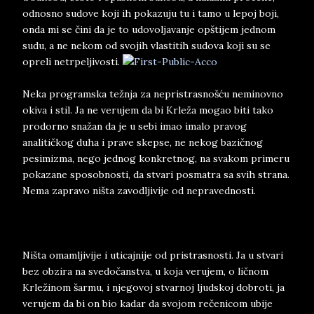
odnosno sudove koji ih pokazuju tu i tamo u lepoj boji,
onda mi se čini da je to udovoljavanje opštijem jednom
sudu, a ne nekom od svojih vlastitih sudova koji su se
opreli netrpeljivosti.
Neka programska težnja za nepristrasnošću neminovno
okiva i stil. Ja ne verujem da bi Krleža mogao biti tako
prodorno snažan da je u sebi imao imalo pravog
analitičkog duha i prave skepse, ne nekog bazičnog
pesimizma, nego jednog konkretnog, na svakom primeru
pokazane sposobnosti, da stvari posmatra sa svih strana.
Nema zapravo ništa zavodljivije od nepravednosti.
Ništa omamljivije i uticajnije od pristrasnosti. Ja u stvari
bez obzira na svedočanstva, u koja verujem, o ličnom
Krležinom šarmu, i njegovoj stvarnoj ljudskoj dobroti, ja
verujem da bi on bio kadar da svojom rečenicom ubije