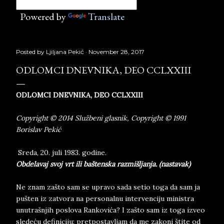
Powered by
Translate
Posted by
Ljiljana Pekić
November 28, 2017
ODLOMCI DNEVNIKA, DEO CCLXXIII
ODLOMCI DNEVNIKA, DEO CCLXXIII
Copyright © 2014 Službeni glasnik, Copyright © 1991
Borislav Pekić
Sreda, 20. juli 1983. godine.
Obdelavaj svoj vrt ili baštenska razmišljanja. (nastavak)
Ne znam zašto sam se upravo sada setio toga da sam ja
pušten iz zatvora na personalnu intervenciju ministra
unutrašnjih poslova Rankovića? I zašto sam iz toga izveo
sledeću definiciju: pretpostavljam da me zakoni štite od