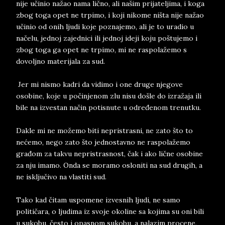
nije učinio nažao nama lično, ali našim prijateljima, i koga
zbog toga opet ne trpimo, i koji nikome ništa nije nažao
učinio od onih ljudi koje poznajemo, ali je to uradio u
načelu, jednoj zajednici ili jednoj ideji koju poštujemo i
zbog toga ga opet ne trpimo, mi ne raspolažemo s
dovoljno materijala za sud.
Jer mi nismo kadri da vidimo i one druge njegove
osobine, koje u počinjenom zlu nisu došle do izražaja ili
bile na izvestan način potisnute u određenom trenutku.
Dakle mi ne možemo biti nepristrasni, ne zato što to
nećemo, nego zato što jednostavno ne raspolažemo
građom za takvu nepristrasnost, čak i ako lične osobine
za nju imamo. Onda se moramo osloniti na sud drugih, a
ne isključivo na vlastiti sud.
Tako kad čitam uspomene izvesnih ljudi, ne samo
političara, o ljudima iz svoje okoline sa kojima su oni bili
u sukobu, često i opasnom sukobu, a nalazim procene,