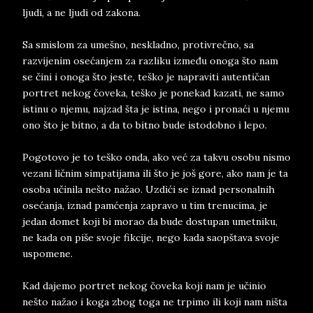
ljudi, a ne ljudi od zakona.
Sa smislom za umešno, neskladno, protivrečno, sa
razvijenim osećanjem za razliku između onoga što nam
se čini i onoga što jeste, teško je napraviti autentičan
portret nekog čoveka, teško je ponekad kazati, ne samo
istinu o njemu, najzad šta je istina, nego i pronaći u njemu
ono što je bitno, a da to bitno bude istodobno i lepo.
Pogotovo je to teško onda, ako već za takvu osobu nismo
vezani ličnim simpatijama ili što je još gore, ako nam je ta
osoba učinila nešto nažao. Uzdići se iznad personalnih
osećanja, iznad pamćenja zapravo u tim trenucima, je
jedan domet koji bi morao da bude dostupan umetniku,
ne kada on piše svoje fikcije, nego kada saopštava svoje
uspomene.
Kad dajemo portret nekog čoveka koji nam je učinio
nešto nažao i koga zbog toga ne trpimo ili koji nam ništa