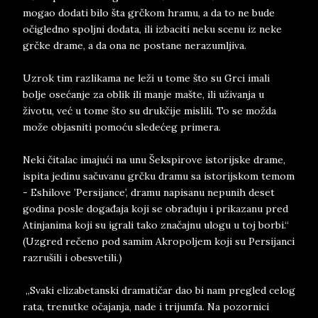
mogao dodati bilo šta grčkom hramu, a da to ne bude
očigledno spoljni dodata, ili izbaciti neku scenu iz neke
grčke drame, a da ona ne postane nerazumljiva.
Uzrok tim razlikama ne leži u tome što su Grci imali
bolje osećanje za oblik ili manje mašte, ili uživanja u
životu, već u tome što su drukčije mislili. To se možda
može objasniti pomoću sledećeg primera.
Neki čitalac imajući na unu Šekspirove istorijske drame,
ispita jedinu sačuvanu grčku dramu sa istorijskom temom
- Eshilove ’Persijance’, dramu napisanu nepunih deset
godina posle događaja koji se obrađuju i prikazanu pred
Atinjanima koji su igrali tako značajnu ulogu u toj borbi.“
(Uzgred rečeno pod samim Akropoljem koji su Persijanci
razrušili i obesvetili.)
„Svaki elizabetanski dramatičar dao bi nam pregled celog
rata, trenutke očajanja, nade i trijumfa. Na pozornici