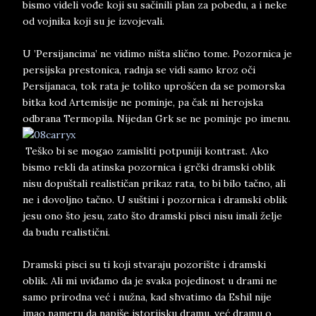
bismo videli vođe koji su sačinili plan za pobedu, a i neke
od vojnika koji su je izvojevali.
U ’Persijancima’ ne vidimo ništa slično tome. Pozornica je
persijska prestonica, radnja se vidi samo kroz oči
Persijanaca, tok rata je toliko uprošćen da se pomorska
bitka kod Artemisije ne pominje, pa čak ni herojska
odbrana Termopila. Nijedan Grk se ne pominje po imenu.
Teško bi se mogao zamisliti potpuniji kontrast. Ako
bismo rekli da atinska pozornica i grčki dramski oblik
nisu dopuštali realističan prikaz rata, to bi bilo tačno, ali
ne i dovoljno tačno. U suštini i pozornica i dramski oblik
jesu ono što jesu, zato što dramski pisci nisu imali želje
da budu realistični.
Dramski pisci su ti koji stvaraju pozorište i dramski
oblik. Ali mi uviđamo da je svaka pojedinost u drami ne
samo prirodna već i nužna, kad shvatimo da Eshil nije
imao nameru da napiše istorijsku dramu, već dramu o