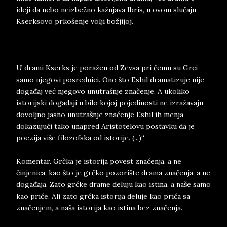
ideji da nebo neizbežno kažnjava Ibris, u ovom slučaju
Kserksovo prkošenje volji božjijoj.
U drami Kserks je poražen od Zevsa pri čemu su Grci
samo njegovi posrednici. Ono što Eshil dramatizuje nije
događaj već njegovo unutrašnje značenje. A ukoliko
istorijski događaji u bilo kojoj pojedinosti ne izražavaju
dovoljno jasno unutrašnje značenje Eshil ih menja,
dokazujući tako unapred Aristotelovu postavku da je
poezija više filozofska od istorije. (...)“
Komentar. Grčka je istorija povest značenja, a ne
činjenica, kao što je grčko pozorište drama značenja, a ne
događaja. Zato grčke drame deluju kao istina, a naše samo
kao priče. Ali zato grčka istorija deluje kao priča sa
značenjem, a naša istorija kao istina bez značenja.