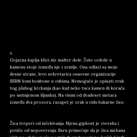
x
Gojazna kaplja klizi niz malter dole. Žute ozlede u
kamenu stoje između nje i zemlje. Ona odlazi sa moje
desne strane, levo sekretarica osnovne organizacije
SSRN lomi bonbone u zubima. Nemoguće je opisati zvuk
tog plahog krckanja (kao kad neko tuca kamen ili korača
po usitnjenom šljunku). Na visini od dvadeset metara
između dva prozora, razapet je zrak u vidu bakarne žice.
Žica treperi od isčekivanja. Njena gipkost je zverska i
potiče od nepoverenja. Ssrn primećuje da je žica mekana