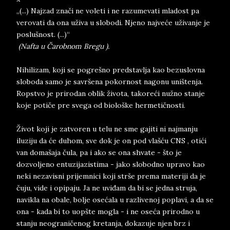
„(...) Najzad znači ne voleti i ne razumevati mladost pa
verovati da ona uživa u slobodi. Njeno najveće uživanje je
poslušnost. (...)“
(Nafta u Čarobnom Bregu ).
Nihilizam, koji se pogrešno predstavlja kao bezuslovna
sloboda samo je savršena pokornost nagonu uništenja.
Ropstvo je prirodan oblik života, takoreći nužno stanje
koje potiče pre svega od biološke hermetičnosti.
Život koji je zatvoren u telu ne sme gajiti ni najmanju
iluziju da će duhom, sve dok je on pod vlašću CNS , otići
van domašaja čula, pa i ako se ona shvate - što je
dozvoljeno entuzijazistima - jako slobodno upravo kao
neki nezavisni prijemnici koji strše prema materiji da je
čuju, vide i opipaju. Ja ne uviđam da bi se jedna struja,
navikla na obale, bolje osećala u razlivenoj poplavi, a da se
ona - kada bi to uopšte mogla - i ne oseća prirodno u
stanju neograničenog kretanja, dokazuje njen brz i