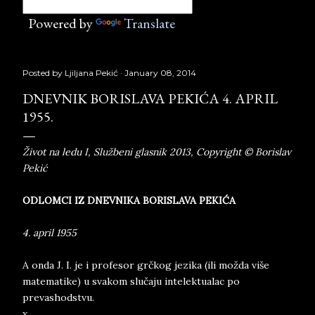
Powered by
Translate
Posted by
Ljiljana Pekić
January 08, 2014
DNEVNIK BORISLAVA PEKIĆA 4. APRIL
1955.
Život na ledu I, Službeni glasnik 2013, Copyright © Borislav
Pekić
ODLOMCI IZ DNEVNIKA BORISLAVA PEKIĆA
4. april 1955
A onda J. I. je i profesor grčkog jezika (ili možda više
matematike) u svakom slučaju intelektualac po
prevashodstvu.
x