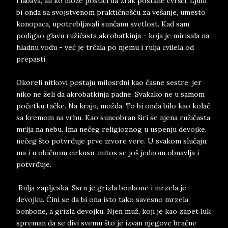
i labava, ali ko može postići da zrak postane čvršći. Ljudi
bi onda sa svojstvenom praktičnošću za vešanje, umesto
konopaca, upotrebljavali sunčanu svetlost. Kad sam
podigao glavu ružičasta akrobatkinja - koja je mirisala na
hladnu vodu - već je trčala po njemu i rulja cvilela od
prepasti.
Okoreli nitkovi postaju milosrdni kao časne sestre, jer
niko ne želi da akrobatkinja padne. Svakako ne u samom
početku tačke. Na kraju, možda. To bi onda bilo kao kolač
sa kremom na vrhu. Kao suncobran širi se njena ružičasta
mrlja na nebu. Ima nečeg religioznog u uspenju devojke,
nečeg što potvrđuje prve izvore vere. U svakom slučaju,
ma i u običnom cirkusu, mitos se još jednom obnavlja i
potvrđuje.
Rulja zapljeska. Ssrn je grizla bonbone i mrzela je
devojku. Čini se da bi ona isto tako savesno mrzela
bonbone, a grizla devojku. Njen muž, koji je kao zapet luk
spreman da se divi svemu što je izvan njegove bračne