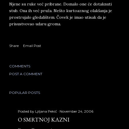
Njene su ruke već pribrane. Domalo one će dotaknuti
stub. Ona ih već pruža. Nešto kurtoaznog olakšanja je
prostrujalo gledalištem. Čovek je imao utisak da je
prisustvovao udaru groma.
Share
Email Post
COMMENTS
POST A COMMENT
POPULAR POSTS
Posted by
Ljiljana Pekić
November 24, 2006
O SMRTNOJ KAZNI