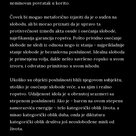
neminovan povratak u korito.
Čovek bi mogao metaforično izjaviti da je o suđen na
slobodu, ali bi morao priznati da je upravo ta
protivrečnost između akta osude i osećanja slobode,
najefikasnija garancija ropstva. Pošto prividno osećanje
slobode ne sledi iz odnosa nego iz stanja - najprikladnije
stanje slobode je bezuslovna poslušnost. Idealna sloboda
je primenjena volja, dakle nešto savršeno ropsko u svom
izvoru, i odvratno primitivno u svom ishodu.
Ukoliko su objekti poslušnosti bliži njegovom subjektu,
utoliko je osećanje slobode veće, a sa njim i realno
ropstvo. Udaljenost idola je u obrnutoj srazmeri sa
stepenom poslušnosti. Ako je - barem na ovom stepenu
samorazvića energije - telo kategorički oblik života, a
misao kategorički oblik duha, onda je diktatura
kategorički oblik društva još neoslobođene misli od
života.