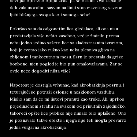
devojka oprezno opipa zrak, pa se otisnu. Ova tačka je
delovala moralno, sasvim na liniji starozavetnog saveta:
ljubi bližnjega svoga kao i samoga sebe!
Pokušao sam da odgonetim lica gledalaca, ali ona nisu
predstavljala više nešto zasebno, već je žmirilo prema
nebu jedno jedino sažeto lice sa sladostrasnim izrazom,
koji je cvetao jako ružno kao neka plesniva gljiva na
zbijenom i tankoćutnom mesu. Ssrn je prestala da grize
bonbone, njen pogled je bio pun omalovažavanja! Zar se
ovde neće dogoditi ništa više?
Napetost je dostigla vrhunac, kad akrobatkinja posrnu, i
teturajući se potraži oslonac u nesklonom vazduhu.
Mislio sam da će mi listovi prsnuti kao trske. Ali, uprkos
pojedinačnom strahu na svakom od prisutnih zajedničko,
takoreći opšte lice publike nije nimalo bilo uplašeno. Ono
je poznavalo takve efekte i njega nije tek mogla prevariti
jedna vulgarna akrobatkinja.