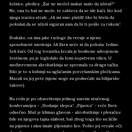
ložnice, pledira: „Zar ne možeš makar malo da uživaš?“
Ne, ona to baš ne može, te zahteva da se ide kući, što kod
njega izaziva strah: „Ali mi smo platili! Ako bi htela da
pokušaš da se uživiš siguran sam da bi ti pošlo za rukom“.
Svakako, on ima jake razloge da veruje u njenu
sposobnost unošenja. Ali Ssrn neće ni da pokuša. Jedino
želi kući. Od tog trenutka krcala je bonbone udvojenom
žestinom, pa je izgledalo da lomi sopstvenu vilicu. U
međuvremenu akrobatkinja se spremala za drugu tačku.
Bilo je to u kuhinji sa uglačanim porcelanskim pločicama.
Mazali su joj pete (njene noge su podsećale na bilijarske
takove).
Na redu je po obaveštenju jednog sasvim utučenog
konferansijea – „Hodanje slepca“. „Pijavica“ - reče Ssrn
odsečno. Muž je klimao glavom - akrobatkinje i plesačice
bile su njegova tajna slabost, baš zbog toga što su ličile
na pijavice i nisu imale pljosnato lice. Pošto joj vezaše oči,