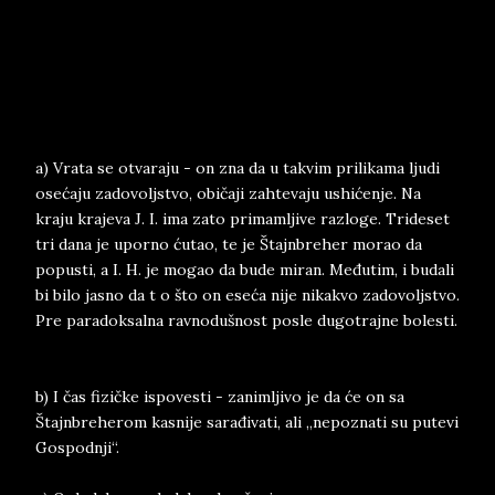
a) Vrata se otvaraju - on zna da u takvim prilikama ljudi
osećaju zadovoljstvo, običaji zahtevaju ushićenje. Na
kraju krajeva J. I. ima zato primamljive razloge. Trideset
tri dana je uporno ćutao, te je Štajnbreher morao da
popusti, a I. H. je mogao da bude miran. Međutim, i budali
bi bilo jasno da t o što on eseća nije nikakvo zadovoljstvo.
Pre paradoksalna ravnodušnost posle dugotrajne bolesti.
b) I čas fizičke ispovesti - zanimljivo je da će on sa
Štajnbreherom kasnije sarađivati, ali „nepoznati su putevi
Gospodnji“.