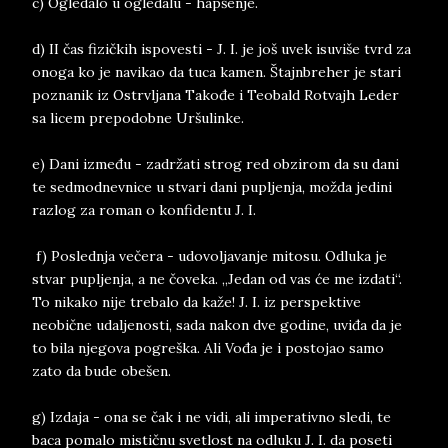
c) Ogledalo u ogledalu - hapšenje.
d) II čas fizičkih ispovesti - J. I. je još uvek isuviše tvrd za
onoga ko je navikao da tuca kamen. Štajnbreher je stari
poznanik iz Ostrvljana Takođe i Teobald Rotvajh Leder
sa licem prepodobne Uršulinke.
e) Dani između - zadržati strog red obzirom da su dani
te sedmodnevnice u stvari dani pupljenja, možda jedini
razlog za roman o konfidentu J. I.
f) Poslednja večera - udovoljavanje mitosu. Odluka je
stvar pupljenja, a ne čoveka. „Jedan od vas će me izdati“.
To nikako nije trebalo da kaže! J. I. iz perspektive
neobične udaljenosti, sada nakon dve godine, uviđa da je
to bila njegova pogreška. Ali Vođa je i postojao samo
zato da bude obešen.
g) Izdaja - ona se čak i ne vidi, ali imperativno sledi, te
baca pomalo mističnu svetlost na odluku J. I. da poseti