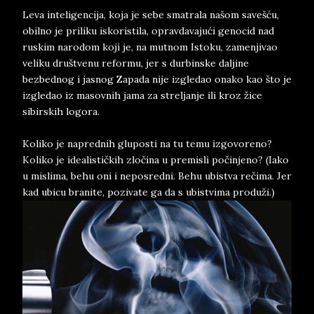
Leva inteligencija, koja je sebe smatrala našom savešću,
obilno je priliku iskoristila, opravdavajući genocid nad
ruskim narodom koji je, na mutnom Istoku, zamenjivao
veliku društvenu reformu, jer s durbinske daljine
bezbednog i jasnog Zapada nije izgledao onako kao što je
izgledao iz masovnih jama za streljanje ili kroz žice
sibirskih logora.
Koliko je naprednih gluposti na tu temu izgovoreno?
Koliko je idealističkih zločina u premisli počinjeno? (Iako
u mislima, behu oni i neposredni. Behu ubistva rečima. Jer
kad ubicu branite, pozivate ga da s ubistvima produži.)