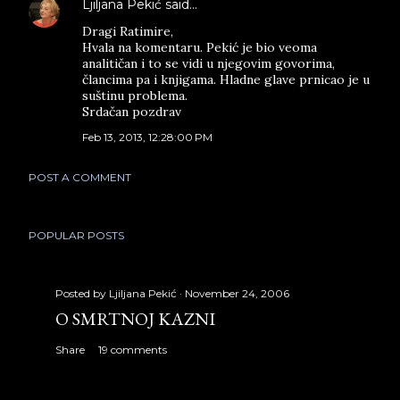
Ljiljana Pekić
said…
Dragi Ratimire,
Hvala na komentaru. Pekić je bio veoma
analitičan i to se vidi u njegovim govorima,
člancima pa i knjigama. Hladne glave prnicao je u
suštinu problema.
Srdačan pozdrav
Feb 13, 2013, 12:28:00 PM
POST A COMMENT
POPULAR POSTS
Posted by
Ljiljana Pekić
November 24, 2006
O SMRTNOJ KAZNI
Share
19 comments