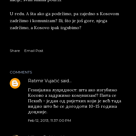
U redu. A šta ako ga podržimo, pa zajedno s Kosovom
zadržimo i komunizam? Ili, što je još gore, njega
zadržimo, a Kosovo ipak izgubimo?
Share
Email Post
COMMENTS
Ratimir Vujačić
said…
Генијална луцидност: шта ако изгубимо
Косово а задржимо комунизам!? Пита се
Пекић - један од ријетких који је већ тада
видио што ће се догодоти 10-15 година
доцније.
Feb 12, 2013, 11:37:00 PM