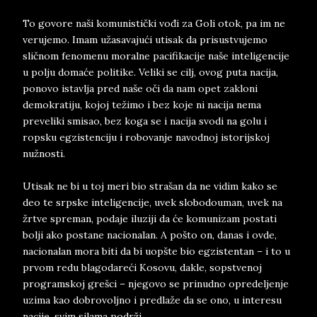
To govore naši komunistički vođi za Goli otok, pa im ne
verujemo. Imam užasavajući utisak da prisustvujemo
sličnom fenomenu moralne pacifikacije naše inteligencije
u polju domaće politike. Veliki se cilj, ovog puta nacija,
ponovo istavlja pred naše oči da nam opet zakloni
demokratiju, kojoj težimo i bez koje ni nacija nema
preveliki smisao, bez koga se i nacija svodi na golu i
ropsku egzistenciju i robovanje navodnoj istorijskoj
nužnosti.
Utisak ne bi u toj meri bio strašan da ne vidim kako se
deo te srpske inteligencije, uvek slobodouman, uvek na
žrtve spreman, podaje iluziji da će komunizam postati
bolji ako postane nacionalan. A pošto on, danas i ovde,
nacionalan mora biti da bi uopšte bio egzistentan – i to u
prvom redu blagodareći Kosovu, dakle, sopstvenoj
programskoj grešci – njegovo se prinudno opredeljenje
uzima kao dobrovoljno i predlaže da se ono, u interesu
nacije, svim silama podrži.