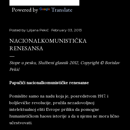
Powered by
Translate
Posted by
Ljiljana Pekić
February 03, 2013
NACIONALKOMUNISTIČKA
RENESANSA
Stope u pesku, Službeni glasnik 2012, Copyright © Borislav
Pekić
Papučići nacionalkomunističke renesanse
Pomislite samo na nadu koja je, posredstvom 1917. i
boljševičke revolucije, pružila nezadovoljnoj
intelektualnoj eliti Evrope priliku da pomogne
humanističkom haosu istorije a da u njemu ne mora lično
učestvovati.