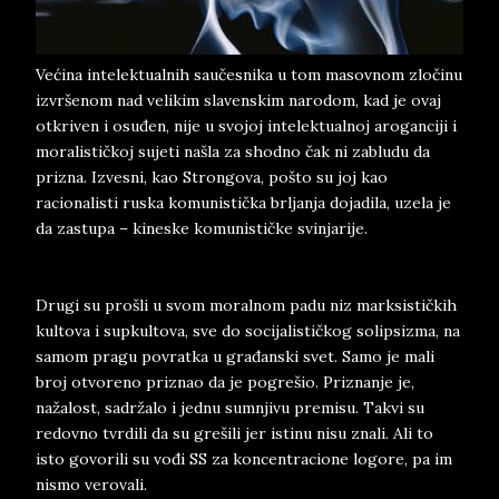
Većina intelektualnih saučesnika u tom masovnom zločinu
izvršenom nad velikim slavenskim narodom, kad je ovaj
otkriven i osuđen, nije u svojoj intelektualnoj aroganciji i
moralističkoj sujeti našla za shodno čak ni zabludu da
prizna. Izvesni, kao Strongova, pošto su joj kao
racionalisti ruska komunistička brljanja dojadila, uzela je
da zastupa – kineske komunističke svinjarije.
Drugi su prošli u svom moralnom padu niz marksističkih
kultova i supkultova, sve do socijalističkog solipsizma, na
samom pragu povratka u građanski svet. Samo je mali
broj otvoreno priznao da je pogrešio. Priznanje je,
nažalost, sadržalo i jednu sumnjivu premisu. Takvi su
redovno tvrdili da su grešili jer istinu nisu znali. Ali to
isto govorili su vođi SS za koncentracione logore, pa im
nismo verovali.