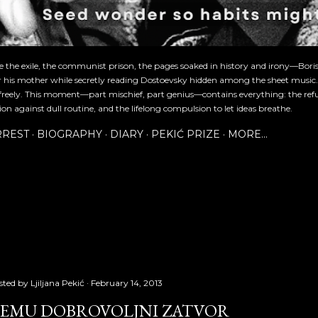
re the exile, the communist prison, the pages soaked in history and irony—Bori
or his mother while secretly reading Dostoevsky hidden among the sheet music
freely. This moment—part mischief, part genius—contains everything: the refu
ion against dull routine, and the lifelong compulsion to let ideas breathe.
RREST
BIOGRAPHY
DIARY
PEKIĆ PRIZE
MORE…
sted by
Ljiljana Pekić
February 14, 2013
EMU DOBROVOLJNI ZATVOR