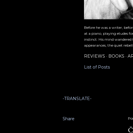
Before he was a writer, befo
at a piano, playing etudes f
instinct. His mind wandered 
appearances, the quiet rebell
REVIEWS
BOOKS
A
List of Posts
-TRANSLATE-
Share
Po
Č