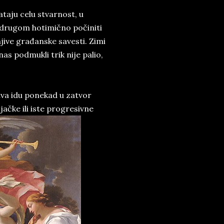
ataju celu stvarnost, u
 drugom hotimično počiniti
njive građanske savesti. Zimi
nas podmukli trik nije palio,
tva idu ponekad u zatvor
ačke ili iste progresivne