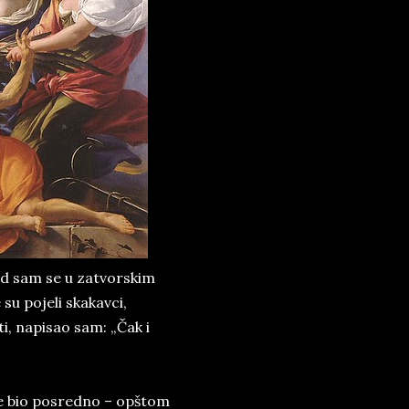
kad sam se u zatvorskim
u pojeli skakavci,
ti, napisao sam: „Čak i
i je bio posredno – opštom