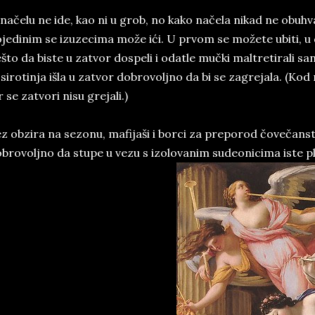
načelu ne ide, kao ni u grob, no kako načela nikad ne obuhv
jedinim se izuzecima može ići. U prvom se možete ubiti, u
što da biste u zatvor dospeli i odatle mučki maltretirali sa
 sirotinja išla u zatvor dobrovoljno da bi se zagrejala. (Kod 
r se zatvori nisu grejali.)
z obzira na sezonu, mafijaši i borci za preporod čovečans
brovoljno da stupe u vezu s izolovanim sudeonicima iste plj