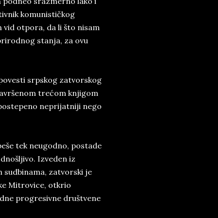
m podneo srazmerno lako i
otivnik komunističkog
 vid otpora, da li što nisam
rirodnog stanja, za ovu
 povesti srpskog zatvorskog
o završenom trećom knjigom
u postepeno neprijatniji nego
 beše tek neugodno, postade
dnošljivo. Izveden iz
m sudbinama, zatvorski je
e Mitrovice, otkrio
jedne progresivne društvene