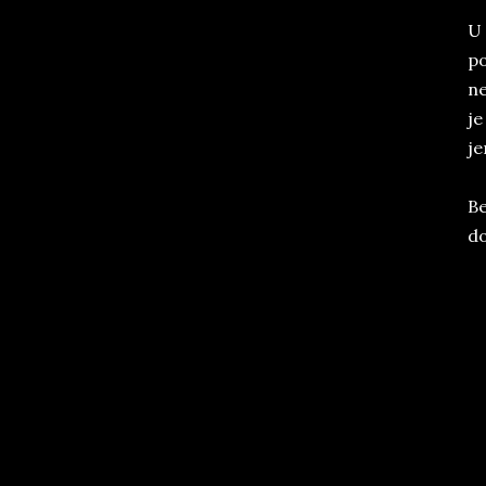
U 
po
ne
je
je
Be
do