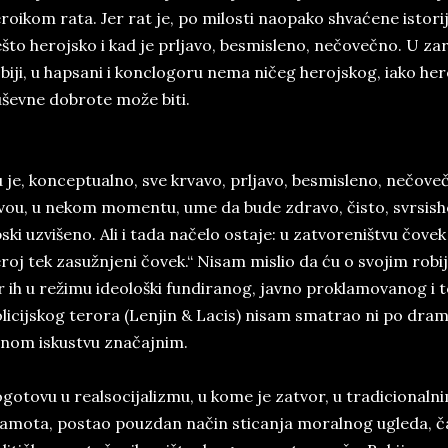
roikom rata. Jer rat je, po milosti naopako shvaćene istorije
što herojsko i kad je prljavo, besmisleno, nečovečno. U zar
biji, u hapsani i konclogoru nema ničeg herojskog, iako heroj
ševne dobrote može biti.
 je, konceptualno, sve krvavo, prljavo, besmisleno, nečov
vou, u nekom momentu, ume da bude zdravo, čisto, svrsisho
ski uzvišeno. Ali i tada načelo ostaje: u zatvoreništvu čovek
roj tek zasužnjeni čovek.“ Nisam mislio da ću o svojim robi
r ih u režimu ideološki fundiranog, javno proklamovanog i
licijskog terora (Lenjin & Lacis) nisam smatrao ni po dram
čnom iskustvu značajnim.
gotovu u realsocijalizmu, u kome je zatvor, u tradiciona
amota, postao pouzdan način sticanja moralnog ugleda, č