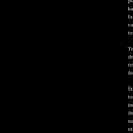
po
ka
fa
ra
te
Te
dr
tr
št
Št
te
in
ži
na
ut