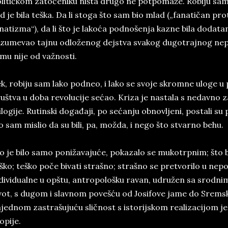
litičkom zatočeniku ništa drugo ne potpomaže. Robiju sa
d je bila teška. Da li stoga što sam bio mlad („fanatičan pr
natizma“), da li što je lakoća podnošenja kazne bila dodatan
zumevao tajnu odloženog dejstva svakog dugotrajnog nep
mu nije od važnosti.
k, robiju sam lako podneo, i lako se svoje skromne uloge u
uštva u doba revolucije sećao. Kriza je nastala s nedavn
ilogije. Rutinski događaji, po sećanju obnovljeni, postali s
o sam mislio da su bili, pa, možda, i nego što stvarno behu.
o je bilo samo ponižavajuće, pokazalo se mukotrpnim; što
ško; teško poče bivati strašno; strašno se pretvorilo u nepo
dividualne u opštu, antropološku ravan, udružen sa srodni
vot, s dugom i slavnom povešću od Josifove jame do Sremsk
jednom zastrašujuću sličnost s istorijskom realizacijom 
opije.