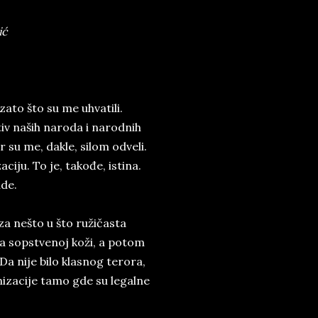
ić
ato što su me uhvatili.
tiv naših naroda i narodnih
 su me, dakle, silom odveli.
iju. To je, takođe, istina.
ude.
a nešto u što ružičasta
 na sopstvenoj koži, a potom
 Da nije bilo klasnog terora,
anizacije tamo gde su legalne