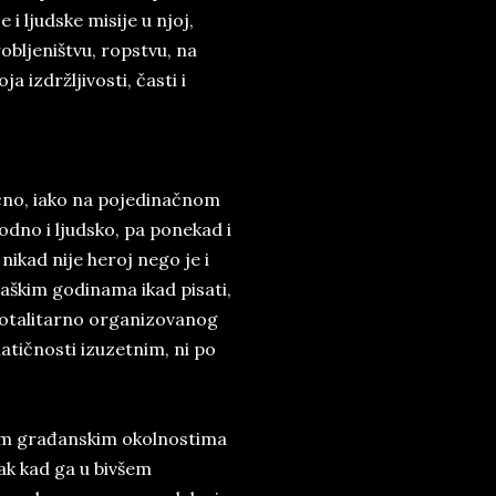
 i ljudske misije u njoj,
obljeništvu, ropstvu, na
a izdržljivosti, časti i
ečno, iako na pojedinačnom
dno i ljudsko, pa ponekad i
 nikad nije heroj nego je i
jaškim godinama ikad pisati,
 totalitarno organizovanog
atičnosti izuzetnim, ni po
lnim građanskim okolnostima
ak kad ga u bivšem