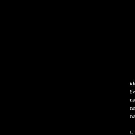
id
Sv
us
na
na
U 