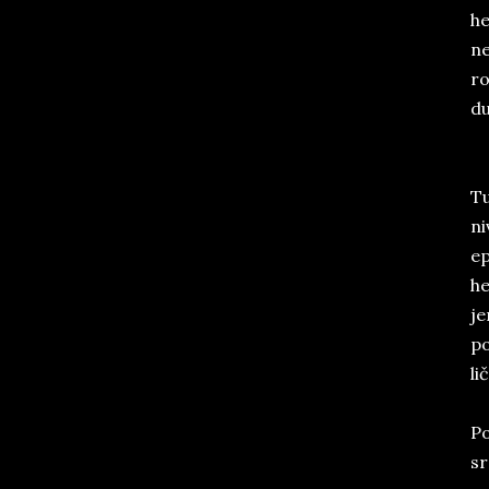
he
ne
ro
du
Tu
ni
ep
he
je
po
li
Po
sr