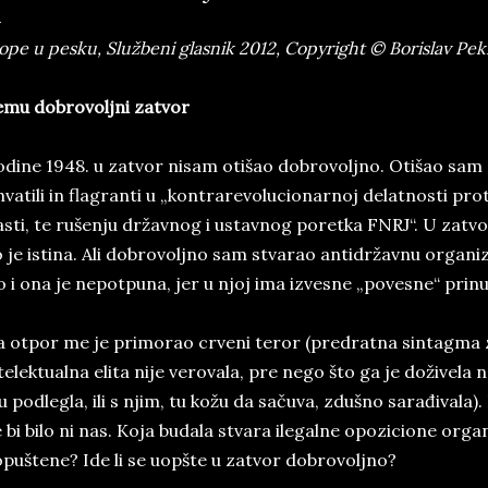
ope u pesku, Službeni glasnik 2012, Copyright © Borislav Pek
mu dobrovoljni zatvor
dine 1948. u zatvor nisam otišao dobrovoljno. Otišao sam z
vatili in flagranti u „kontrarevolucionarnoj delatnosti pro
asti, te rušenju državnog i ustavnog poretka FNRJ“. U zatvor
 je istina. Ali dobrovoljno sam stvarao antidržavnu organizac
 i ona je nepotpuna, jer u njoj ima izvesne „povesne“ prin
 otpor me je primorao crveni teror (predratna sintagma z
telektualna elita nije verovala, pre nego što ga je doživela
 podlegla, ili s njim, tu kožu da sačuva, zdušno sarađivala).
 bi bilo ni nas. Koja budala stvara ilegalne opozicione org
puštene? Ide li se uopšte u zatvor dobrovoljno?