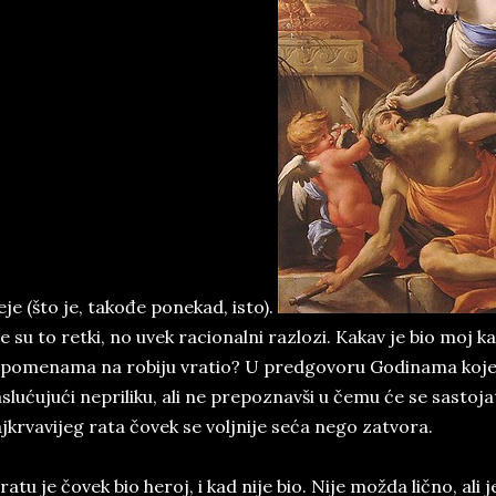
eje (što je, takođe ponekad, isto).
e su to retki, no uvek racionalni razlozi. Kakav je bio moj 
pomenama na robiju vratio? U predgovoru Godinama koje s
slućujući nepriliku, ali ne prepoznavši u čemu će se sastoja
jkrvavijeg rata čovek se voljnije seća nego zatvora.
ratu je čovek bio heroj, i kad nije bio. Nije možda lično, al