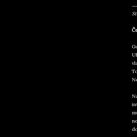
St
Če
Go
Uh
vl
To
No
Na
in
mu
ne
do