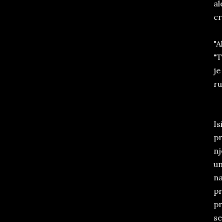
al
c
"A
"T
je
ru
Is
pr
nj
un
na
pr
pr
se