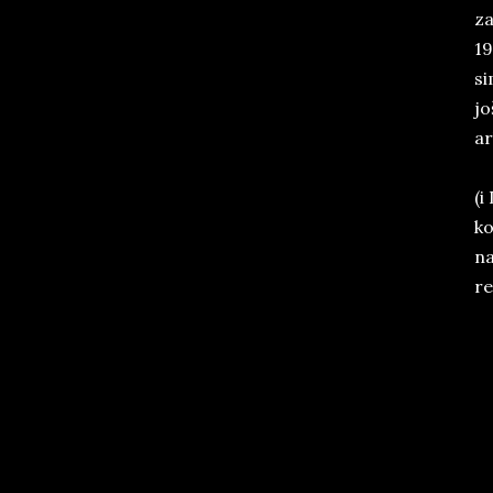
za
19
si
jo
ar
(i
ko
na
re