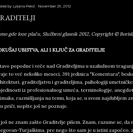
sted by
Ljiljana Pekić
November 29, 2012
RADITELJI
mo gde loze plaču, Službeni glasnik 2012, Copyright © Boris
OKUŠAJ UBISTVA, ALI I KLJUČ ZA GRADITELJE
tavo popodne i veče nad Graditeljima u uzaludnom tragan
aje to već nekoliko meseci, 391 jedinica "Komentara", beskon
hitekturi, graditeljstvu i graditeljima, psihologiji umetničke
jedinosti iz profesionalnog umeća, terminologije, anegdot
imaka, razmišljanja na temu, koja se, u svom najdubljem zn
 u priči, uopšte još ne poznaje.
 još ne znam zašto Graditelje pišem. Znam, razume se, da
egovan-Turjaškima, pre nego što sam je u istini započeo, 