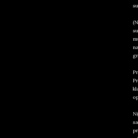
su
(N
su
mu
na
gr
Pr
Pr
kl
op
Ni
sa
pr