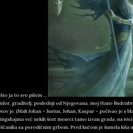
što ja to sve pišem ...
idor, graditelj, poslednji od Njegovana, moj Hano Budenbro
tov je. (Mali Johan – Justus, Johan, Kaspar – počivao je s 
ingshajma već nekih šest meseci tamo izvan grada, na ivic
ščanika sa porodičnim grbom. Pred kućom je šumela kiša 