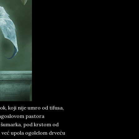
k, koji nije umro od tifusa,
blagoslovom pastora
i šumarka, pod krstom od
u već upola ogolelom drveću