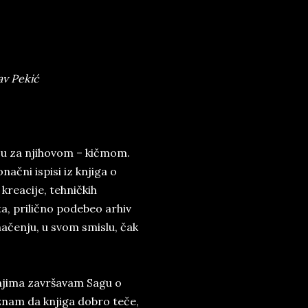
lav Pekić
ju za njihovom – kičmom.
ačni ispisi iz knjiga o
 kreacije, tehničkih
a, prilično podebeo arhiv
ačenju, u svom smislu, čak
 njima završavam Sagu o
znam da knjiga dobro teče,