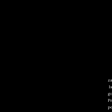
za
Is
go
Pr
pe