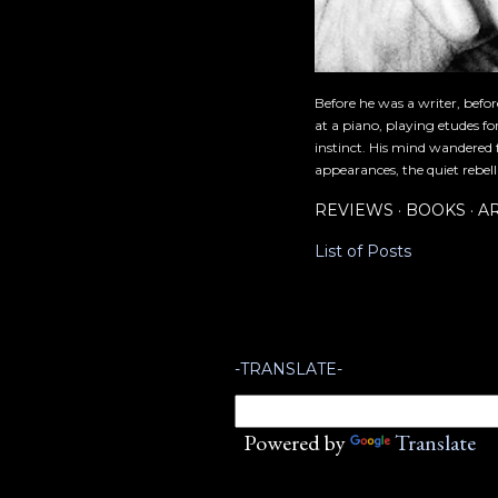
Before he was a writer, befo
at a piano, playing etudes f
instinct. His mind wandered 
appearances, the quiet rebell
REVIEWS
BOOKS
A
List of Posts
-TRANSLATE-
Powered by
Translate