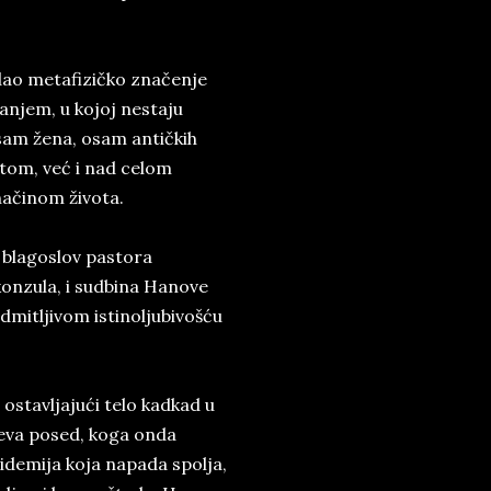
dao metafizičko značenje
anjem, u kojoj nestaju
am žena, osam antičkih
tom, već i nad celom
ačinom života.
 blagoslov pastora
konzula, i sudbina Hanove
podmitljivom istinoljubivošću
 ostavljajući telo kadkad u
eva posed, koga onda
pidemija koja napada spolja,