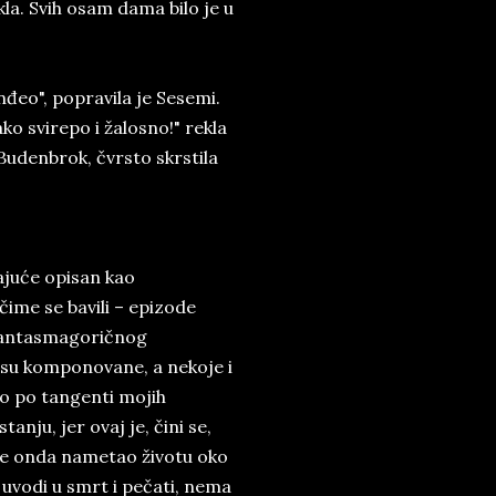
kla. Svih osam dama bilo je u
nđeo", popravila je Sesemi.
ako svirepo i žalosno!" rekla
Budenbrok, čvrsto skrstila
ajuće opisan kao
čime se bavili – epizode
i fantasmagoričnog
m su komponovane, a nekoje i
no po tangenti mojih
nju, jer ovaj je, čini se,
 je onda nametao životu oko
uvodi u smrt i pečati, nema