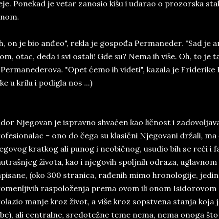
eje. Ponekad je vetar zanosio kišu i udarao o prozorska sta
rnom.
h, on je bio anđeo", rekla je gospođa Permaneder. "Sad je a
om, otac, deda i svi ostali! Gde su? Nema ih više. Oh, to je t
 Permanederova. "Opet ćemo ih videti", kazala je Friderike 
ke u krilu i podigla nos ...)
idor Njegovan je ispravno shvaćen kao ličnost i zadovoljav
ofesionalac – ono do čega su klasični Njegovani držali, ma 
egovog kratkog ali punog i neobičnog, usudio bih se reći 
utrašnjeg života, kao i njegovih spoljnih odraza, uglavno
pisane, (oko 300 stranica, rađenih mimo hronologije, jedi
omenljivih raspoloženja prema ovom ili onom Isidorovom sta
olazio manje kroz život, a više kroz sopstvena stanja koja
be), ali centralne, sredotežne teme nema, nema onoga što 