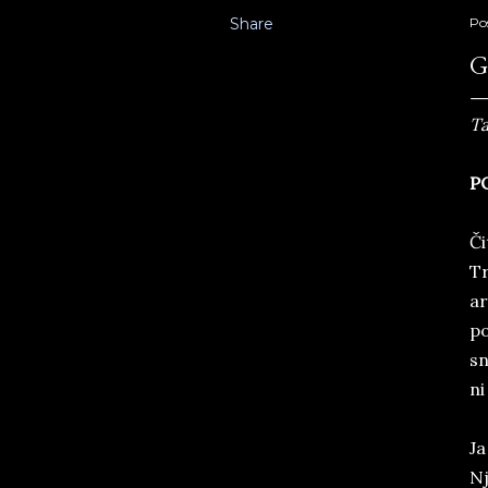
Share
Po
G
Ta
P
Či
Tr
ar
po
sn
ni
Ja
Nj