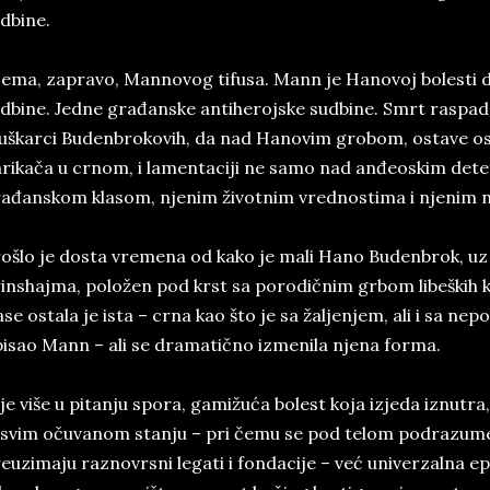
dbine.
ema, zapravo, Mannovog tifusa. Mann je Hanovoj bolesti 
dbine. Jedne građanske antiherojske sudbine. Smrt raspad
škarci Budenbrokovih, da nad Hanovim grobom, ostave os
rikača u crnom, i lamentaciji ne samo nad anđeoskim dete
ađanskom klasom, njenim životnim vrednostima i njenim n
ošlo je dosta vremena od kako je mali Hano Budenbrok, uz
inshajma, položen pod krst sa porodičnim grbom libeških 
ase ostala je ista – crna kao što je sa žaljenjem, ali i sa ne
isao Mann – ali se dramatično izmenila njena forma.
je više u pitanju spora, gamižuća bolest koja izjeda iznutra,
svim očuvanom stanju – pri čemu se pod telom podrazum
euzimaju raznovrsni legati i fondacije – već univerzalna e