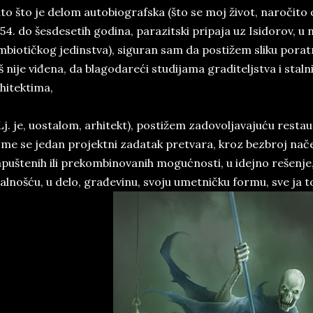
to što je delom autobiografska (što se moj život, naročito
54. do šesdesetih godina, parazitski pripaja uz Isidorov,
mbiotičkog jedinstva), siguran sam da postižem sliku por
š nije viđena, da blagodareći studijama graditeljstva i sta
hitektima,
 Lj. je, uostalom, arhitekt), postižem zadovoljavajuću rest
me se jedan projektni zadatak pretvara, kroz bezbroj načet
puštenih ili prekombinovanih mogućnosti, u idejno rešenje,
alnošću, u delo, građevinu, svoju umetničku formu, sve ja