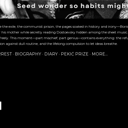
re the exile, the communist prison, the pages soaked in history and irony—Bori
or his mother while secretly reading Dostoevsky hidden among the sheet music
freely. This moment—part mischief, part genius—contains everything: the refu
ion against dull routine, and the lifelong compulsion to let ideas breathe.
RREST
BIOGRAPHY
DIARY
PEKIĆ PRIZE
MORE…