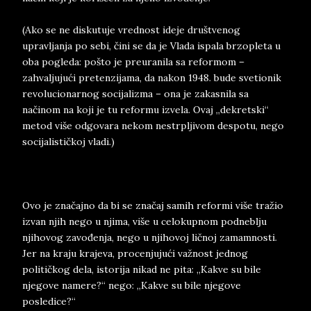
(Ako se ne diskutuje vrednost ideje društvenog
upravljanja po sebi, čini se da je Vlada ispala brzopleta u
oba pogleda: pošto je preuranila sa reformom –
zahvaljujući pretenzijama, da nakon 1948. bude svetionik
revolucionarnog socijalizma – ona je zakasnila sa
načinom na koji je tu reformu izvela. Ovaj „dekretski“
metod više odgovara nekom nestrpljivom despotu, nego
socijalističkoj vladi.)
Ovo je značajno da bi se značaj samih reformi više tražio
izvan njih nego u njima, više u celokupnom podneblju
njihovog zavođenja, nego u njihovoj ličnoj zamamnosti.
Jer na kraju krajeva, procenjujući važnost jednog
političkog dela, istorija nikad ne pita: „Kakve su bile
njegove namere?“ nego: „Kakve su bile njegove
posledice?“