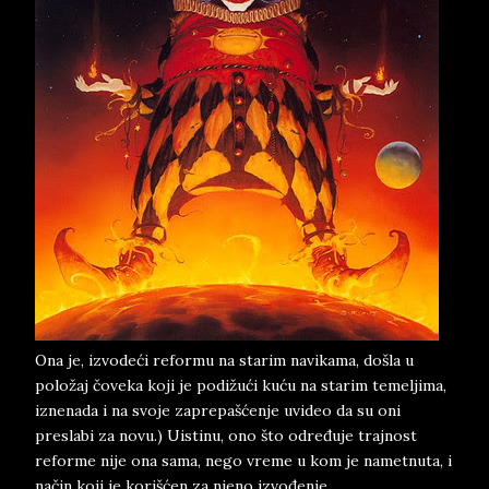
Ona je, izvodeći reformu na starim navikama, došla u
položaj čoveka koji je podižući kuću na starim temeljima,
iznenada i na svoje zaprepašćenje uvideo da su oni
preslabi za novu.) Uistinu, ono što određuje trajnost
reforme nije ona sama, nego vreme u kom je nametnuta, i
način koji je korišćen za njeno izvođenje.