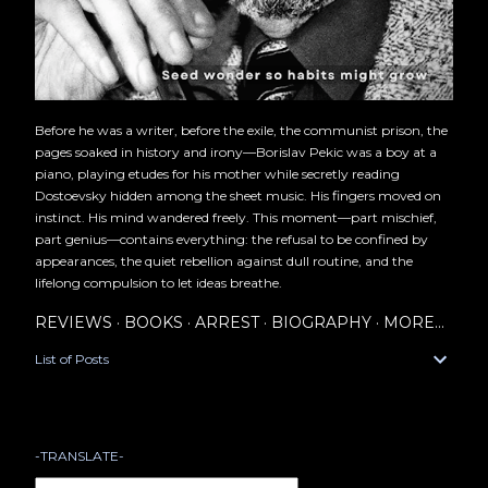
Before he was a writer, before the exile, the communist prison, the
pages soaked in history and irony—Borislav Pekic was a boy at a
piano, playing etudes for his mother while secretly reading
Dostoevsky hidden among the sheet music. His fingers moved on
instinct. His mind wandered freely. This moment—part mischief,
part genius—contains everything: the refusal to be confined by
appearances, the quiet rebellion against dull routine, and the
lifelong compulsion to let ideas breathe.
REVIEWS
BOOKS
ARREST
BIOGRAPHY
MORE…
List of Posts
-TRANSLATE-