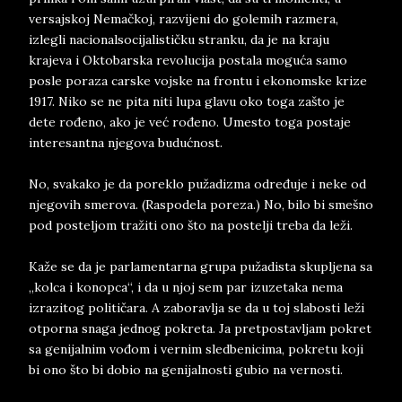
versajskoj Nemačkoj, razvijeni do golemih razmera,
izlegli nacionalsocijalističku stranku, da je na kraju
krajeva i Oktobarska revolucija postala moguća samo
posle poraza carske vojske na frontu i ekonomske krize
1917. Niko se ne pita niti lupa glavu oko toga zašto je
dete rođeno, ako je već rođeno. Umesto toga postaje
interesantna njegova budućnost.
No, svakako je da poreklo pužadizma određuje i neke od
njegovih smerova. (Raspodela poreza.) No, bilo bi smešno
pod posteljom tražiti ono što na postelji treba da leži.
Kaže se da je parlamentarna grupa pužadista skupljena sa
„kolca i konopca“, i da u njoj sem par izuzetaka nema
izrazitog političara. A zaboravlja se da u toj slabosti leži
otporna snaga jednog pokreta. Ja pretpostavljam pokret
sa genijalnim vođom i vernim sledbenicima, pokretu koji
bi ono što bi dobio na genijalnosti gubio na vernosti.