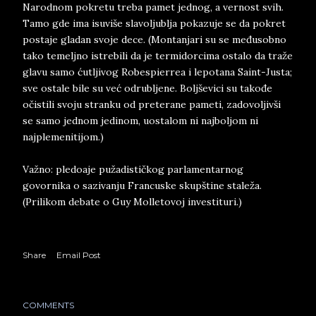
Narodnom pokretu treba pamet jednog, a vernost svih.
Tamo gde ima isuviše slavoljublja pokazuje se da pokret
postaje gladan svoje dece. (Montanjari su se međusobno
tako temeljno istrebili da je termidorcima ostalo da traže
glavu samo ćutljivog Robespierrea i lepotana Saint-Justa;
sve ostale bile su već odrubljene. Boljševici su takođe
očistili svoju stranku od preterane pameti, zadovoljivši
se samo jednom jedinom, uostalom ni najboljom ni
najplemenitijom.)
Važno: pledoaje pužadističkog parlamentarnog
govornika o sazivanju Francuske skupštine staleža.
(Prilikom debate o Guy Molletovoj investituri.)
Share
Email Post
COMMENTS