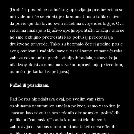
(Doduše, posledice radničkog upravljanja preduzećima se
niti vide niti će se videti, jer komunisti nisu toliko naivni
da poveruju doslovno svim načelima svoje ideologije. Ova
reforma imala je isključivo spoljnopolitički značaj i ona se
ne sme ozbiljno pretresati kao pokušaj preobražaja
društvene privrede. Tako su bezmalo četiri godine posle
svog osnivanja radnički saveti ostali samo romantičarska
zabava revnosnih i predu-zimljivih budala, zabava koja
nikakvog dejstva nema na stvarno upravljanje privredom,
osim što je katkad zapetljava.)
Pužad ili pužadizam.
Kad Borba nipodaštava ovaj, po svojim vanjskim
osobinama nesumnjivo smešan pokret, samo zato što je
„nastao kao rezultat nesređenih ekonomsko-političkih
prilika u Francuskoj!“ onda komunistički dnevnik
zaboravlja da su baš u okolnostima takvih nesređenih
prilika i oni sami uzurpirali vlast; da su ti momenti, u