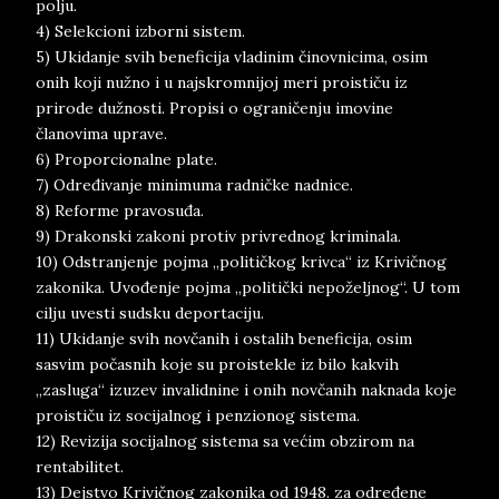
polju.
4) Selekcioni izborni sistem.
5) Ukidanje svih beneficija vladinim činovnicima, osim
onih koji nužno i u najskromnijoj meri proističu iz
prirode dužnosti. Propisi o ograničenju imovine
članovima uprave.
6) Proporcionalne plate.
7) Određivanje minimuma radničke nadnice.
8) Reforme pravosuđa.
9) Drakonski zakoni protiv privrednog kriminala.
10) Odstranjenje pojma „političkog krivca“ iz Krivičnog
zakonika. Uvođenje pojma „politički nepoželjnog“. U tom
cilju uvesti sudsku deportaciju.
11) Ukidanje svih novčanih i ostalih beneficija, osim
sasvim počasnih koje su proistekle iz bilo kakvih
„zasluga“ izuzev invalidnine i onih novčanih naknada koje
proističu iz socijalnog i penzionog sistema.
12) Revizija socijalnog sistema sa većim obzirom na
rentabilitet.
13) Dejstvo Krivičnog zakonika od 1948. za određene