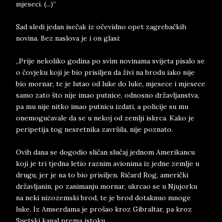
mjeseci. (...)“
Sad sledi jedan isečak iz očevidno opet zagrebačkih
novina. Bez naslova je i on glasi:
„Prije nekoliko godina po svim novinama svijeta pisalo se
o čovjeku koji je bio prisiljen da živi na brodu iako nije
bio mornar, te je lutao od luke do luke, mjesece i mjesece
samo zato što nije imao putnice, odnosno državljanstva,
pa mu nije nitko imao putnicu izdati, a policije su mu
onemogućavale da se u nekoj od zemlji iskrca. Kako je
peripetija tog nesretnika završila, nije poznato.
Ovih dana se dogodio sličan slučaj jednom Amerikancu
koji je tri tjedna letio raznim avionima iz jedne zemlje u
drugu, jer je na to bio prisiljen. Ričard Rog, američki
državljanin, po zanimanju mornar, ukrcao se u Njujorku
na neki nizozemski brod, te je brod dotaknuo mnoge
luke. Iz Amserdama je prošao kroz Gibraltar, pa kroz
Suetski kanal prema istoku.