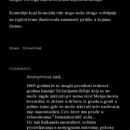
Komediju koja bi možda više nego neke druge ozbiljnije
na izgled teme ilustrovala sumanute prilike u kojima
živimo.
Share
Email Post
COMMENTS
Anonymous said…
1960 godina bi se mogla preslkati trideset
godina kasnije! Državljanin Srbije koji se ne
može nigde iskrcati jer nema vizu! Menja mesta
boravišta: iz države u državu, iz grada u grad, a
jedino tamo gde se može iskrcati avio saobraćaj
nije uspostavljen. Ceo život mu prođe u
čekaonicama " humanitarnih" azila....
Uz naš Balkanski mentalitet, veštinu
preživljavanja u nemogućim uslovima, prkosa