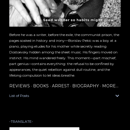
Before he was a writer, before the exile, the communist prison, the
pages soaked in history and irony—Borislav Pekic was a boy at a
piano, playing etudes for his mother while secretly reading
Dostoevsky hidden among the sheet music. His fingers moved on
instinct. His mind wandered freely. This moment—part mischief,
part genius—contains everything: the refusal to be confined by
appearances, the quiet rebellion against dull routine, and the
lifelong compulsion to let ideas breathe.
REVIEWS
BOOKS
ARREST
BIOGRAPHY
MORE…
List of Posts
-TRANSLATE-