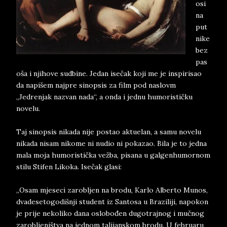
osi
na
put
nike
bez
pas
oša i njihove sudbine. Jedan isečak koji me je inspirisao
da napišem najpre sinopsis za film pod naslovm
„Jedrenjak nazvan nada“, a onda i jednu humorističku
novelu.
Taj sinopsis nikada nije postao aktuelan, a samu novelu
nikada nisam nikome ni nudio ni pokazao. Bila je to jedna
mala moja humoristička vežba, pisana u galgenhumornom
stilu Stifen Likoka. Isečak glasi:
„Osam mjeseci zarobljen na brodu, Karlo Alberto Munos,
dvadesetogodišnji student iz Santosa u Braziliji, napokon
je prije nekoliko dana oslobođen dugotrajnog i mučnog
zarobljeništva na jednom talijanskom brodu. U februaru