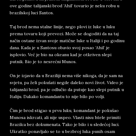
ove godine talijanski brod ’Ahil’ tovario je neku robu u
brazilskoj luci Santos.
Taj brod nema stalne linije, nego plovi iz luke u luku
prema tovaru koji prevozi. Može se dogoditi da na taj
način ostane izvan svoje matične luke u Italiji i po godinu
dana. Kada je u Santosu obavio svoj posao ’Ahil’ je
isplovio. Već je bio na okeanu kad je otkriven slepi
putnik. Bio je to nesrećni Munos.
On je izjavio da u Braziliji nema više nikoga, da je sam na
svjetu, pa želi pokušati negde daleko novi život. Video je
talijanski brod, pa je odlučio da putuje kao slepi putnik u
Italiju. Dakako komandantu to nije bilo po volji.
Čim je brod stigao u prvu luku, komandant je pokušao
Munosa iskrcati, ali nije uspeo. Vlasti nisu htele primiti
Brazilca bez dokumenata. Tako je bilo i u sledećoj luci.
Ukratko ponavljalo se to u bezbroj luka punih osam