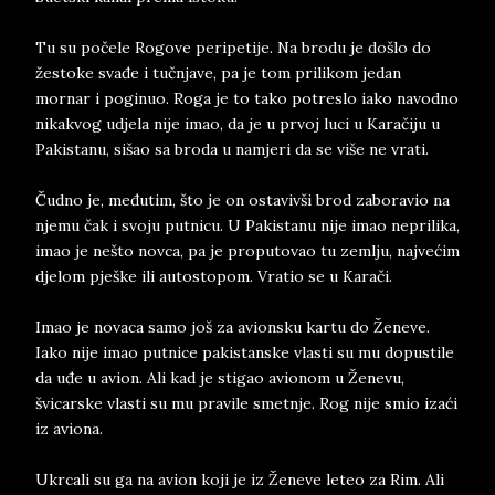
Tu su počele Rogove peripetije. Na brodu je došlo do
žestoke svađe i tučnjave, pa je tom prilikom jedan
mornar i poginuo. Roga je to tako potreslo iako navodno
nikakvog udjela nije imao, da je u prvoj luci u Karačiju u
Pakistanu, sišao sa broda u namjeri da se više ne vrati.
Čudno je, međutim, što je on ostavivši brod zaboravio na
njemu čak i svoju putnicu. U Pakistanu nije imao neprilika,
imao je nešto novca, pa je proputovao tu zemlju, najvećim
djelom pješke ili autostopom. Vratio se u Karači.
Imao je novaca samo još za avionsku kartu do Ženeve.
Iako nije imao putnice pakistanske vlasti su mu dopustile
da uđe u avion. Ali kad je stigao avionom u Ženevu,
švicarske vlasti su mu pravile smetnje. Rog nije smio izaći
iz aviona.
Ukrcali su ga na avion koji je iz Ženeve leteo za Rim. Ali