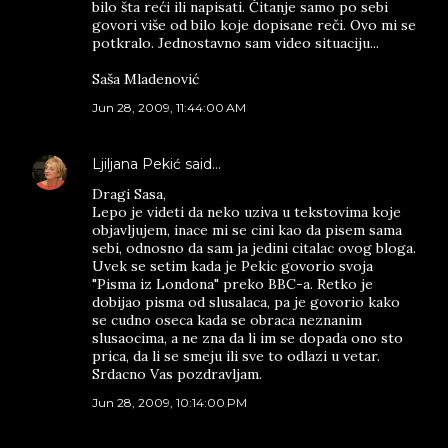
bilo šta reći ili napisati. Čitanje samo po sebi
govori više od bilo koje dopisane reči. Ovo mi se
potkralo. Jednostavno sam video situaciju...
Saša Mladenović
Jun 28, 2009, 11:44:00 AM
Ljiljana Pekić
said…
Dragi Sasa,
Lepo je videti da neko uziva u tekstovima koje
objavljujem, inace mi se cini kao da pisem sama
sebi, odnosno da sam ja jedini citalac ovog bloga.
Uvek se setim kada je Pekic govorio svoja
"Pisma iz Londona" preko BBC-a. Retko je
dobijao pisma od slusalaca, pa je govorio kako
se cudno oseca kada se obraca neznanim
slusaocima, a ne zna da li im se dopada ono sto
prica, da li se smeju ili sve to odlazi u vetar.
Srdacno Vas pozdravljam.
Jun 28, 2009, 10:14:00 PM