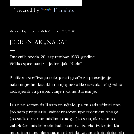
Powered by
Translate
Posted by
Ljiljana Pekić
June 26, 2009
JEDRENJAK „NADA“
Dnevnik, sreda, 28. septembar 1983. godine.
Veliko spremanje – jedrenjak „Nada“.
Prilikom sređivanja rukopisa i građe za preseljenje,
nalazim jednu fasciklu i u njoj nekoliko isečaka očigledno
izdvojenih za prepisivanje i komentarisanje.
Ja se ne sećam da li sam to učinio, pa ću sada učiniti ono
što sam propustio, zainteresovan upoređenjem onoga
što sada o ovome mislim i onoga što sam, ako sam to
zabeležio, mislio onda kada sam ove isečke izdvojio. Na
mnogima nema datuma, ali otprilike znam u koje doba bih