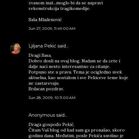
zvanom inat...moglo bi da se napravi
rekonstrukcija tragikomedije.
Saša Mladenović
Jun 27, 2009, 11:49:00 AM
Ljiljana Pekić
said…
Dragi Sasa,
Dobro dosli na ovaj blog. Nadam se da cete i
dalje naci nesto interesantno za citanje.
Potpuno ste u pravu. Tema je ocigledno uvek
aktuelna, kao uostalom i sve Pekiceve teme koje
ne zastarevaju.
Srdacan pozdrav.
Jun 28, 2009, 10:11:00 AM
Anonymous said…
Draga gospođo Pekić,
Čitam Vaš blog od kad sam ga pronašao, skoro
godinu dana. Međutim, posle Pekića suvišno je