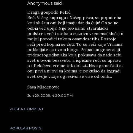
Anonymous said…
Draga gospođo Pekić,
Reči Vašeg supruga i Našeg pisca, su poput eha
koji slušaju oni koji imaju dar da čuju! On se ne
odbia već upija! Nije bio samo stvaralački
podstrek već i uteha u izazovu vremena( slučaj u
mojoj porodici tokom osamdesetih). Postoje
reči pred kojima se ćuti. To su reči koje Vi nama
poklanjate na ovom blogu. Pripadam generaciji
tridesetogodisnjaka koja pokusava da nađe sebi
svet u ovom bezsvetu, a ispisane reči su upravo
to. Pekićevo vreme tek dolazi...Nisu ga uništili ni
oni prvi,a ni ovi sa kojima je pokušao da izgradi
svet svoje vizije ogresivsi se vise od onih...
Sasa Mladenovic
Jun 29, 2009, 4:20:00 PM
POST A COMMENT
POPULAR POSTS