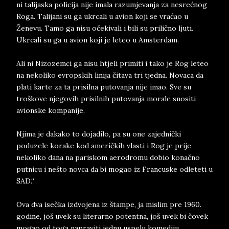
ni talijaska policija nije imala razumjevanja za nesrećnog
Roga. Talijani su ga ukrcali u avion koji se vraćao u
Ženevu. Tamo ga nisu očekivali i bili su prilično ljuti.
Ukrcali su ga u avion koji je leteo u Amsterdam.
Ali ni Nizozemci ga nisu htjeli primiti i tako je Rog leteo
na nekoliko evropskih linija čitava tri tjedna. Novaca da
plati karte za ta prisilna putovanja nije imao. Sve su
troškove njegovih prisilnih putovanja morale snositi
avionske kompanije.
Njima je dakako to dojadilo, pa su one zajednički
poduzele korake kod američkih vlasti i Rog je prije
nekoliko dana na pariskom aerodromu dobio konačno
putnicu i nešto novca da bi mogao iz Francuske odleteti u
SAD.“
Ova dva isečka izdvojena iz štampe, ja mislim pre 1960.
godine, još uvek su literarno potentna, još uvek bi čovek
mogao od toga napraviti jednu uspelu komediju.