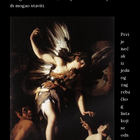
ih mogao staviti.
Prvi
je
iseč
ak
iz
jedn
og
zag
reba
čko
g
lista
koji
se
odn