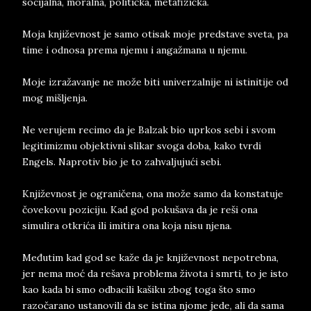
socijalna, moralna, politička, metafizička.
Moja književnost je samo otisak moje predstave sveta, pa
time i odnosa prema njemu i angažmana u njemu.
Moje izražavanje ne može biti univerzalnije ni istinitije od
mog mišljenja.
Ne verujem recimo da je Balzak bio uprkos sebi i svom
legitimizmu objektivni slikar svoga doba, kako tvrdi
Engels. Naprotiv bio je to zahvaljujući sebi.
Književnost je ograničena, ona može samo da konstatuje
čovekovu poziciju. Kad god pokušava da je reši ona
simulira otkrića ili imitira ona koja nisu njena.
Međutim kad god se kaže da je književnost nepotrebna,
jer nema moć da rešava problema života i smrti, to je isto
kao kada bi smo odbacili kašiku zbog toga što smo
razočarano ustanovili da se istina njome jede, ali da sama