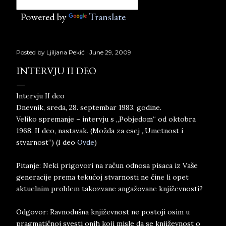
Powered by
Translate
Posted by
Ljiljana Pekić
June 29, 2009
INTERVJU II DEO
Intervju II deo
Dnevnik, sreda, 28. septembar 1983. godine.
Veliko spremanje – intervju s „Pobjedom“ od oktobra
1968. II deo, nastavak. (Možda za esej „Umetnost i
stvarnost“) (I deo
Ovde
)
Pitanje: Neki prigovori na račun odnosa pisaca iz Vaše
generacije prema tekućoj stvarnosti ne čine li opet
aktuelnim problem takozvane angažovane književnosti?
Odgovor: Ravnodušna književnost ne postoji osim u
pragmatičnoj svesti onih koji misle da se književnost o