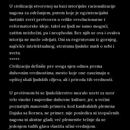
U civilizaciji stvorenoj na bazi istorijske racionalizacije
nagona za održanjem, putem koje je egzistencijalni
instinkt zveri pretvoren u velike revolucionarne i
reformatorske ideje, takvi su ljudi ne samo mogući,
zatitm neizbežni, pa i neophodni. Bez njih se ova i ovakva
istorija ne može odvijati. Oni su regrutovani iz gornjeg,
najčešće intelektualnog, stratuma ljudske misli o sebi i
svetu.
*****
Civilizaciju definiše pre svega njen odnos prema
duhovnim vrednostima, mesto koje one zauzimaju u
opštoj skali ljudskih ciljeva, ali i priroda tih vrednosti.
U protivnom bi se ljudožderstvo moralo uzeti za uzor
vrlo visoke i napredne duhovne kulture, jer, u većini
poznatijih masovnih primera, kod kanibalskih plemena
Dajaka sa Bornea, ne primer, nije posledica ni izopačenih
nagona ni akutne gladi, već plemenite težnje da se
jedenjem tuđih glava vlastita učini vrednijom.