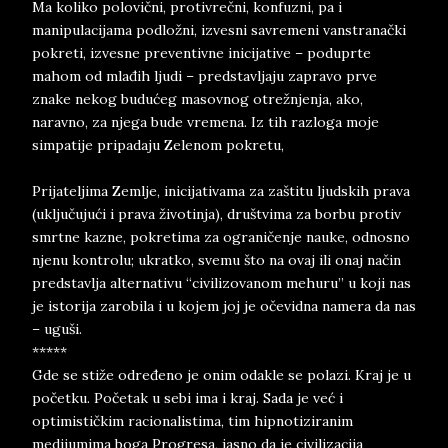
Ma koliko polovični, protivrečni, konfuzni, pa i
manipulacijama podložni, izvesni savremeni vanstranački
pokreti, izvesne preventivne inicijative – poduprte
mahom od mlađih ljudi – predstavljaju zapravo prve
znake nekog budućeg masovnog otrežnjenja, ako,
naravno, za njega bude vremena. Iz tih razloga moje
simpatije pripadaju Zelenom pokretu,
Prijateljima Zemlje, inicijativama za zaštitu ljudskih prava
(uključujući i prava životinja), društvima za borbu protiv
smrtne kazne, pokretima za ograničenje nauke, odnosno
njenu kontrolu; ukratko, svemu što na ovaj ili onaj način
predstavlja alternativu “civilizovanom mehuru” u koji nas
je istorija zarobila i u kojem joj je očevidna namera da nas
– uguši.
*****
Gde se stiže određeno je onim odakle se polazi. Kraj je u
početku. Početak u sebi ima i kraj. Sada je već i
optimističkim racionalistima, tim hipnotiziranim
medijumima boga Progresa, jasno da je civilizacija