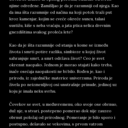
njime određene. Zamišljao je da je razumniji od njega. Kao
da ima išta razumnije od načina na koji potok traži put
kroz kamenjar, kojim se cveće okreće suncu, talasi
sustižu, kiše s neba vraćaju, a jata ptica selica drevnim
gnezdištima svakog proleća lete?
Kao da je išta razumnije od stanja u kome se između
života i smrti potire razlika, simbioze u kojoj život
sahranjuje smrt, a smrt održava život? Ceo je svet
okrenut naopako. Jednom je morao stajati kako treba,
inače osećaja naopakosti ne bi bilo. Rođen je, kao i
priroda, iz zajedničke materice univerzuma. Priroda je
živela po neizmenljivoj osi unutrašnje prinude, jedinoj uz
koju je imala neku svrhu.
Čovekov se svet, u međuvremenu, oko svoje ose obrnuo,
duž nje, u stvari, postepeno pomerao dok nije zauzeo
obrnut položaj od prirodnog. Pomeranje je bilo sporo i
postupno, dešavalo se vekovima, s prvom vatrom