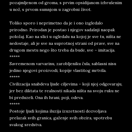
pozajmljenom od groma, s prvim opsidijanom izbrušenim
u nož, s prvom sumnjom u zagrobni život.
Toliko sporo i neprimetno da je i ono izgledalo
prirodno. Prirodan je postao i njegov sadašnji naopak
položaj. Kao na slici u ogledalu na kojoj je sve tu, ništa ne
nedostaje, ali je sve na suprotnoj strani od prave, sve na
drugom mestu nego što treba da bude, sve – imitacija.
*****
Savremenom varvarinu, zarobljeniku čula, sablasni nisu
jedino njegovi proizvodi, kopije vlastitog mrtvila.
*****
Civilizacija snabdeva ljude ciljevima – koji njoj odgovaraju,
jer bez diktata te realnosti nikada ništa na svoju ruku ne
bi preduzeli. Ona ih hrani, poji, odeva.
*****
Postoje ljudi kojima iluzija izuzetnosti dozvoljava
prelazak svih granica, gaženje svih obzira, upotrebu
svakog sredstva.