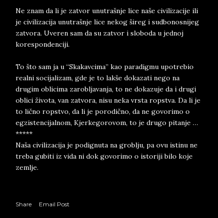
Ne znam da li je zatvor unutrašnje lice naše civilizacije ili
je civilizacija unutrašnje lice nekog šireg i sudbonosnijeg
zatvora. Uveren sam da su zatvor i sloboda u jednoj
korespondenciji.
To što sam ja u “Skakavcima” kao paradigmu upotrebio
realni socijalizam, gde je to lakše dokazati nego na
drugim oblicima zarobljavanja, to ne dokazuje da i drugi
oblici života, van zatvora, nisu neka vrsta ropstva. Da li je
to lično ropstvo, da li je porodično, da ne govorimo o
egzistencijalnom, Kjerkegorovom, to je drugo pitanje …
*****
Naša civilizacija je podignuta na groblju, pa ovu istinu ne
treba gubiti iz vida ni dok govorimo o istoriji bilo koje
zemlje.
Share
Email Post