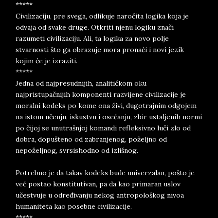
*****
Civilizaciju, pre svega, odlikuje naročita logika koja je
odvaja od svake druge. Otkriti njenu logiku znači
razumeti civilizaciju. Ali, ta logika za novo polje
stvarnosti što ga obrazuje mora pronaći i novi jezik
kojim će je izraziti.
*****
Jedna od najpresudnijih, analitičkom oku
najpristupačnijih komponenti razvijene civilizacije je
moralni kodeks po kome ona živi, dugotrajnim odgojem
na istom učenju, iskustvu i osećanju, zbir ustaljenih normi
po čijoj se unutrašnjoj komandi refleksivno luči zlo od
dobra, dopušteno od zabranjenog, poželjno od
nepoželjnog, svrsishodno od izlišnog.
Potrebno je da takav kodeks bude univerzalan, pošto je
već postao konstitutivan, pa da kao primaran uslov
učestvuje u određivanju nekog antropološkog nivoa
humaniteta kao posebne civilizacije.
*****