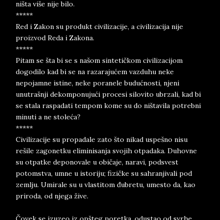
ništa više nije bilo.
*****
Red i Zakon su produkt civilizacije, a civilizacija nije
proizvod Reda i Zakona.
*****
Pitam se šta bi se s našom sintetičkom civilizacijom
dogodilo kad bi se na razarajućem vazduhu neke
nepojamne istine, neke poranele budućnosti, njeni
unutrašnji dekomponujući procesi silovito ubrzali, kad bi
se stala raspadati tempom kome su do ništavila potrebni
minuti a ne stoleća?
*****
Civilizacije su propadale zato što nikad uspešno nisu
rešile zagonetku eliminisanja svojih otpadaka. Duhovne
su otpatke deponovale u običaje, naravi, podsvest
potomstva, umne u istoriju; fizičke su sahranjivali pod
zemlju. Umirale su u vlastitom đubretu, umesto da, kao
priroda, od njega žive.
Čovek se izuzeo iz opšteg poretka, odustao od svrhe