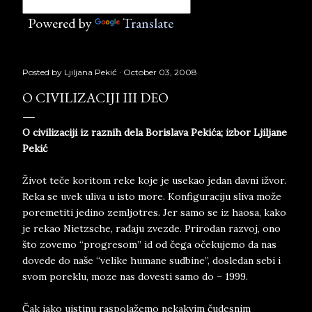
Powered by
Translate
Posted by
Ljiljana Pekić
October 03, 2008
O CIVILIZACIJI III DEO
O civilizaciji iz raznih dela Borislava Pekića; izbor Ljiljane
Pekić
Život teče koritom reke koje je usekao jedan davni ižvor.
Reka se uvek uliva u isto more. Konfiguraciju sliva može
poremetiti jedino zemljotres. Jer samo se iz haosa, kako
je rekao Nietzsche, rađaju zvezde. Prirodan razvoj, ono
što zovemo “progresom” id od čega očekujemo da nas
dovede do naše “velike humane sudbine”, dosledan sebi i
svom poreklu, moze nas dovesti samo do – 1999.
Čak iako uistinu raspolažemo nekakvim čudesnim