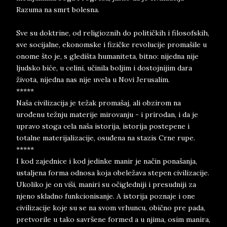
Razuma na smrt bolesna.
Sve su doktrine, od religioznih do političkih i filosofskih,
sve socijalne, ekonomske i fizičke revolucije promašile u
onome što je, s gledišta humaniteta, bitno: nijedna nije
ljudsko biće, u celini, učinila boljim i dostojnijim dara
života, nijedna nas nije uvela u Novi Jerusalim.
*****
Naša civilizacija je težak promašaj, ali obzirom na
urođenu težnju materije mirovanju - i prirodan, i da je
upravo stoga cela naša istorija, istorija postepene i
totalne materijalizacije, osuđena na stazis Crne rupe.
*****
I kod zajednice i kod jedinke manir je način ponašanja,
ustaljena forma odnosa koja obeležava stepen civilizacije.
Ukoliko je on viši, maniri su očigledniji i presudniji za
njeno skladno funkcionisanje. A istorija poznaje i one
civilizacije koje su se na svom vrhuncu, obično pre pada,
pretvorile u tako savršene formed a u njima, osim manira,