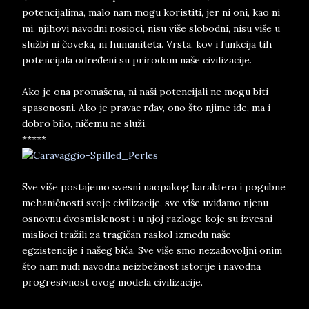
potencijalima, malo nam mogu koristiti, jer ni oni, kao ni
mi, njihovi navodni nosioci, nisu više slobodni, nisu više u
službi ni čoveka, ni humaniteta. Vrsta, kov i funkcija tih
potencijala određeni su prirodom naše civilizacije.
Ako je ona promašena, ni naši potencijali ne mogu biti
spasonosni. Ako je pravac rđav, ono što njime ide, ma i
dobro bilo, ničemu ne služi.
*****
Sve više postajemo svesni naopakog karaktera i pogubne
mehaničnosti svoje civilizacije, sve više uviđamo njenu
osnovnu dvosmislenost i u njoj razloge koje su izvesni
mislioci tražili za tragičan raskol između naše
egzistencije i našeg bića. Sve više smo nezadovoljni onim
što nam nudi navodna neizbežnost istorije i navodna
progresivnost ovog modela civilizacije.