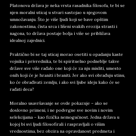
Platonova država je neka vrsta rasadnika filosofa, te bi se
njen moralni uticaj u stvari sastojao u njegovom
umnožavanju. Što je više ljudi koji se bave opštim
zakonostima, čista srca i lišeni svakih erozija strasti i
nagona, to država postaje bolja i više se približava
idealnoj zajednici.
Praktično bi se taj uticaj morao osetiti u opadanju kaste
vojnika i privrednika, te bi spirituelno podneblje takve
države sve više rađalo one koji će za nju misliti, umesto
onih koji će je hraniti i braniti. Jer ako svi obrađuju stinu,
ko će obrađivati zemlju, i ako svi ljube ideju kako će se
rađati deca?
Moralno usavršavanje se ovde pokazuje – ako se
doslovno primeni, i ne podvrgne sve novim i novim
selekcijama – kao fizička nemogućnost. Jedna država u
kojoj bi svi ljudi filosofirali i raspravljali o višim
vrednostima, bez obzira na opravdanost predmeta i