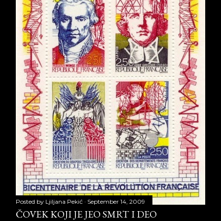
Posted by
Ljiljana Pekić
September 14, 2009
ČOVEK KOJI JE JEO SMRT I DEO