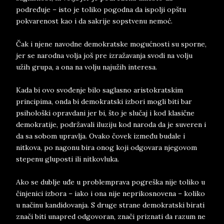
podređuje – isto je toliko pogodna da ispolji opštu
pokvarenost kao i da sakrije sopstvenu nemoć.
Čak i njene navodne demokratske mogućnosti su sporne,
jer se narodna volja još pre izražavanja svodi na volju
užih grupa, a ona na volju najužih interesa.
Kada bi ovo svođenje bilo saglasno aristokratskim
principima, onda bi demokratski izbori mogli biti bar
psihološki opravdani jer bi, što je slučaj i kod klasične
demokratije, podržavali iluziju kod naroda da je suveren i
da sa sobom upravlja. Ovako čovek između budale i
nitkova, po nagonu bira onog koji odgovara njegovom
stepenu gluposti ili nitkovluka.
Ako se dublje uđe u problemprava pogreška nije toliko u
činjenici izbora – iako i ona nije neprikosnovena – koliko
u načinu kandidovanja. S druge strane demokratski birati
znači biti unapred odgovoran, znači priznati da razum ne