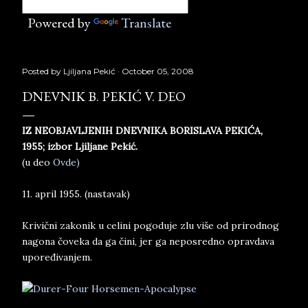
Powered by
Translate
Posted by
Ljiljana Pekić
October 05, 2008
DNEVNIK B. PEKIĆ V. DEO
IZ NEOBJAVLJENIH DNEVNIKA BORISLAVA PEKIĆA,
1955; izbor Ljiljane Pekić.
(u deo
Ovde)
11. april 1955. (nastavak)
Krivični zakonik u celini pogoduje zlu više od prirodnog
nagona čoveka da ga čini, jer ga neposredno opravdava
upoređivanjem.