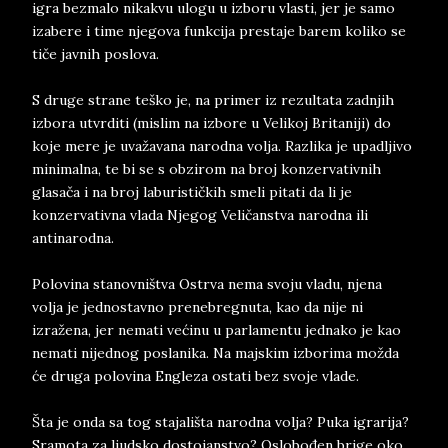
igra bezmalo nikakvu ulogu u izboru vlasti, jer je samo
izabere i time njegova funkcija prestaje barem koliko se
tiče javnih poslova.
S druge strane teško je, na primer iz rezultata zadnjih
izbora utvrditi (mislim na izbore u Velikoj Britaniji) do
koje mere je uvažavana narodna volja. Razlika je upadljivo
minimalna, te bi se s obzirom na broj konzervativnih
glasača i na broj laburističkih smeli pitati da li je
konzervativna vlada Njegog Veličanstva narodna ili
antinarodna.
Polovina stanovništva Ostrva nema svoju vladu, njena
volja je jednostavno prenebregnuta, kao da nije ni
izražena, jer nemati većinu u parlamentu jednako je kao
nemati nijednog poslanika. Na majskim izborima možda
će druga polovina Engleza ostati bez svoje vlade.
Šta je onda sa tog stajališta narodna volja? Puka igrarija?
Sramota za ljudsko dostojanstvo? Oslobođen brige oko