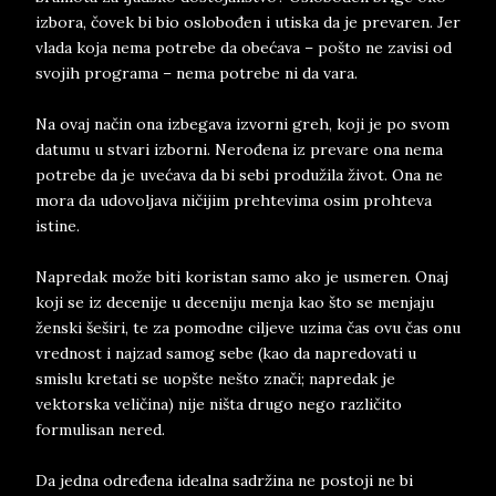
izbora, čovek bi bio oslobođen i utiska da je prevaren. Jer
vlada koja nema potrebe da obećava – pošto ne zavisi od
svojih programa – nema potrebe ni da vara.
Na ovaj način ona izbegava izvorni greh, koji je po svom
datumu u stvari izborni. Nerođena iz prevare ona nema
potrebe da je uvećava da bi sebi produžila život. Ona ne
mora da udovoljava ničijim prehtevima osim prohteva
istine.
Napredak može biti koristan samo ako je usmeren. Onaj
koji se iz decenije u deceniju menja kao što se menjaju
ženski šeširi, te za pomodne ciljeve uzima čas ovu čas onu
vrednost i najzad samog sebe (kao da napredovati u
smislu kretati se uopšte nešto znači; napredak je
vektorska veličina) nije ništa drugo nego različito
formulisan nered.
Da jedna određena idealna sadržina ne postoji ne bi