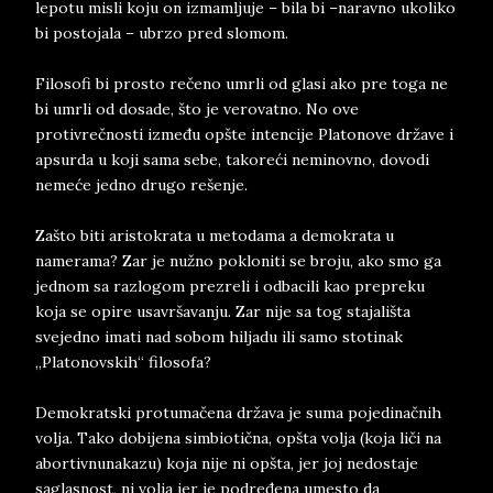
lepotu misli koju on izmamljuje – bila bi –naravno ukoliko
bi postojala – ubrzo pred slomom.
Filosofi bi prosto rečeno umrli od glasi ako pre toga ne
bi umrli od dosade, što je verovatno. No ove
protivrečnosti između opšte intencije Platonove države i
apsurda u koji sama sebe, takoreći neminovno, dovodi
nemeće jedno drugo rešenje.
Zašto biti aristokrata u metodama a demokrata u
namerama? Zar je nužno pokloniti se broju, ako smo ga
jednom sa razlogom prezreli i odbacili kao prepreku
koja se opire usavršavanju. Zar nije sa tog stajališta
svejedno imati nad sobom hiljadu ili samo stotinak
„Platonovskih“ filosofa?
Demokratski protumačena država je suma pojedinačnih
volja. Tako dobijena simbiotična, opšta volja (koja liči na
abortivnunakazu) koja nije ni opšta, jer joj nedostaje
saglasnost, ni volja jer je podređena umesto da