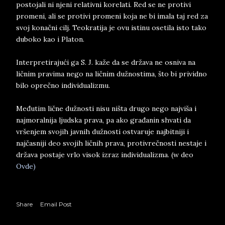
postojali ni njeni relativni korelati. Red se ne protivi
promeni, ali se protivi promeni koja ne bi imala taj red za
svoj konačni cilj. Teokratija je ovu istinu osetila isto tako
duboko kao i Platon.
Interpretirajući ga S. J. kaže da se država ne osniva na
ličnim pravima nego na ličnim dužnostima, što bi prividno
bilo oprečno individualizmu.
Međutim lične dužnosti nisu ništa drugo nego najviša i
najmoralnija ljudska prava, pa ako građanin shvati da
vršenjem svojih javnih dužnosti ostvaruje najbitniji i
najčasniji deo svojih ličnih prava, protivrečnosti nestaje i
država postaje vrlo visok izraz individualizma. (w deo
Ovde)
Share
Email Post