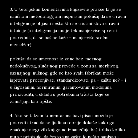
3. U teorijskim komentarima književne prakse krije se
naučnom metodologijom inspirisan pokušaj da se u ravni
inteligencije objasni nešto što se u istini zbiva u ravni
intuicije (a inteligencija mu je tek manje-više spretni
posrednik, da se baš ne kaže – manje-više srećni
menadžer);
pokušaj da se umetnost iz zone bez-mernog,
nedokučivog, slučajnog prevede u zonu sa-merljivog,
saznajnog, nužnog, gde se kao svaki fabrikat, može
ispitivati, procenjivati, standardizovati, pa – zašto ne? – i
u žigosanim, normiranim, garantovanim modelima
proizvoditi, u skladu s potrebama tržišta koje se
zamišljaju kao opšte.
4. Ako se takvim komentarima bavi pisac, možda je
posredi i trud da se ljudima teorije dokaže kako ga
značenje njegovih knjiga ne iznaneđuje baš toliko koliko
mu se pripisuje, da često zna zašto je nešto napisao i