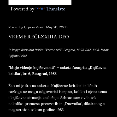
Powered by
Translate
Posted by
Ljiljana Pekić
May 28, 2008
VREME REČI-XXIIIA DEO
Iz knjige Borislava Pekića “Vreme reči”, Beograd, BIGZ, SKZ, 1993. Izbor
Ljiljane Pekić.
“Moje viđenje književnosti“ – anketa časopisa „Književna
kritika“, br. 6, Beograd, 1983.
Žao mi je što na anketu „Književne kritike“ iz ličnih
razloga ne mogu odgovoriti iscrpno, koliko i njena tema
i književna situacija zaslužuju. Sabrao sam ovde tek
nekoliko premesa preuzetih iz „Dnevnika“, diktiranog u
magnetofon tokom godine 1983.