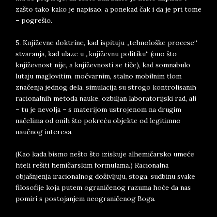
zašto tako kako je napisao, a ponekad čak i da je pri tome
– pogrešio.
5. Književne doktrine, kad ispituju „tehnološke procese“
stvaranja, kad ulaze u „književnu politiku“ (ono što
književnost nije, a književnosti se tiče), kad somnabulo
lutaju maglovitim, močvarnim, stalno mobilnim tlom
značenja jednog dela, simulacija su strogo kontrolisanih
racionalnih metoda nauke, ozbiljan laboratorijski rad, ali
– tu je nevolja – s materijom ustrojenom na drugim
načelima od onih što pokreću objekte od legitimno
naučnog interesa.
(Kao kada bismo nešto što iziskuje alhemičarsko umeće
hteli rešiti hemičarskim formulama.) Racionalna
objašnjenja iracionalnog doživljuju, stoga, sudbinu svake
filosofije koja putem ograničenog razuma hoće da nas
pomiri s postojanjem neograničenog Boga.