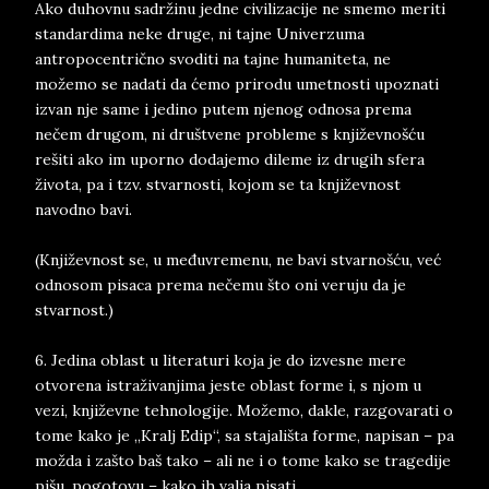
Ako duhovnu sadržinu jedne civilizacije ne smemo meriti
standardima neke druge, ni tajne Univerzuma
antropocentrično svoditi na tajne humaniteta, ne
možemo se nadati da ćemo prirodu umetnosti upoznati
izvan nje same i jedino putem njenog odnosa prema
nečem drugom, ni društvene probleme s književnošću
rešiti ako im uporno dodajemo dileme iz drugih sfera
života, pa i tzv. stvarnosti, kojom se ta književnost
navodno bavi.
(Književnost se, u međuvremenu, ne bavi stvarnošću, već
odnosom pisaca prema nečemu što oni veruju da je
stvarnost.)
6. Jedina oblast u literaturi koja je do izvesne mere
otvorena istraživanjima jeste oblast forme i, s njom u
vezi, književne tehnologije. Možemo, dakle, razgovarati o
tome kako je „Kralj Edip“, sa stajališta forme, napisan – pa
možda i zašto baš tako – ali ne i o tome kako se tragedije
pišu, pogotovu – kako ih valja pisati.