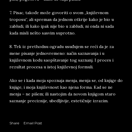
7. Pisac, takođe može govoriti o svom „književnom
troposu“, ali spreman da jednom otkrije kako je bio u
zabludi, ili kako ipak nije bio u zabludi, ni onda ni sada
kada misli nešto sasvim suprotno.
8. Tek iz prethodnu ogradu usuđujem se reći da je za
mene pisanje jednovremeno: način saznavanja i u
književnom kodu saopštavanje tog saznanj. I proces i
rezultat procesa u istoj književnoj formuli.
Ako se i kada moja spoznaja menja, menja se, od knjige do
knjige, i moja književnost kao njena forma. Kad se ne
menja – ne pišem; ili nastojim da novom knjigom staro
saznanje preciznije, ubedljivije, estetičnije izrazim.
Share
Email Post