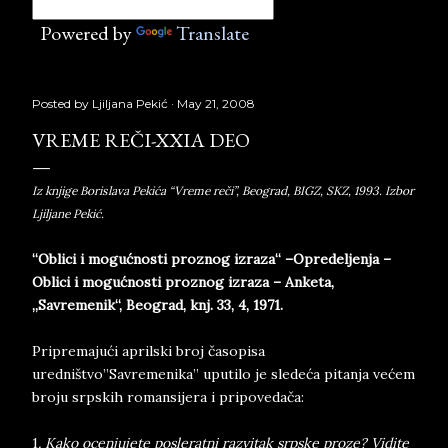
Powered by
Translate
Posted by
Ljiljana Pekić
May 21, 2008
VREME REČI-XXIA DEO
Iz knjige Borislava Pekića “Vreme reči”, Beograd, BIGZ, SKZ, 1993. Izbor
Ljiljane Pekić.
“Oblici i mogućnosti proznog izraza“ –Opredeljenja –
Oblici i mogućnosti proznog izraza – Anketa,
„Savremenik“, Beograd, knj. 33, 4, 1971.
Pripremajući aprilski broj časopisa
uredništvo”Savremenika” uputilo je sledeća pitanja većem
broju srpskih romansijera i pripovedača:
1
. Kako ocenjujete posleratni razvitak srpske proze? Vidite