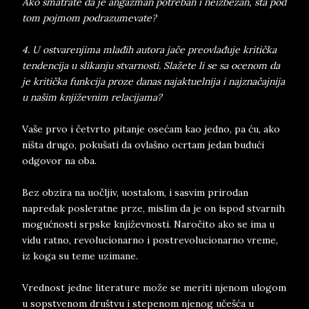
Ako smatrate da je angažman potreban i neizbežan, šta pod
tom pojmom podrazumevate?
4. U ostvarenjima mlađih autora jače preovlađuje kritička
tendencija u slikanju stvarnosti. Slažete li se sa ocenom da
je kritička funkcija proze danas najaktuelnija i najznačajnija
u našim književnim relacijama?
Vaše prvo i četvrto pitanje osećam kao jedno, pa ću, ako
ništa drugo, pokušati da ovlašno ocrtam jedan budući
odgovor na oba.
Bez obzira na uočljiv, uostalom, i sasvim prirodan
napredak posleratne prze, mislim da je on ispod stvarnih
mogućnosti srpske književnosti. Naročito ako se ima u
vidu ratno, revolucionarno i postrevolucionarno vreme,
iz koga su teme uzimane.
Vrednost jedne literature može se meriti njenom ulogom
u sopstvenom društvu i stepenom njenog učešća u