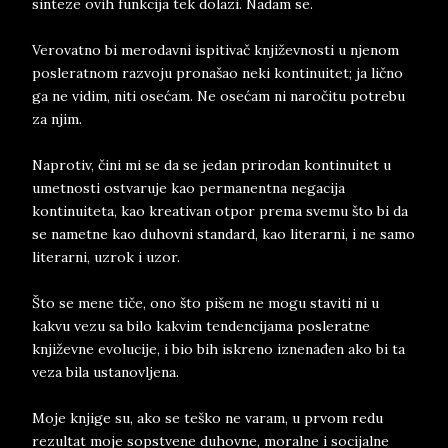
sinteze ovih funkcija tek dolazi. Nadam se.
Verovatno bi merodavni ispitivač književnosti u njenom
posleratnom razvoju pronašao neki kontinuitet; ja lično
ga ne vidim, niti osećam. Ne osećam ni naročitu potrebu
za njim.
Naprotiv, čini mi se da se jedan prirodan kontinuitet u
umetnosti ostvaruje kao permanentna negacija
kontinuiteta, kao kreativan otpor prema svemu što bi da
se nametne kao duhovni standard, kao literarni, i ne samo
literarni, uzrok i uzor.
Što se mene tiče, ono što pišem ne mogu staviti ni u
kakvu vezu sa bilo kakvim tendencijama posleratne
književne evolucije, i bio bih iskreno iznenađen ako bi ta
veza bila ustanovljena.
Moje knjige su, ako se teško ne varam, u prvom redu
rezultat moje sopstvene duhovne, moralne i socijalne