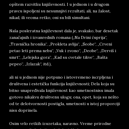
opštem razvitku književnosti. I u jednom i u drugom
pravcu ispoljeni su nesumnjivi rezultati, ali, na žalost,
nikad, ili veoma retko, oni su bili simultani.
Naša posleratna književnost dala je, svakako, bar desetak
zanačajnih i izvanrednih romana („Na Drini ćuprija“,
„Travnička hronika“, „Prokleta avlija“, „Seobe“, „Crveni
petao leti prema nebu“, „Vuk i zvono“, „Deobe“, „Derviš i
smrt“, „Lelejska gora“, „Kad su cvetale tikve“, „Bašta
pepeo“, „Izlazak“, itd.),
ali ni u jednom nije potpuno i istovremeno iscrpljena i
društvena i estetička funkcija književnosti; Dela koja su
bitno unapređivala književnost kao umetnostnisu imala
gotovo nikakvu društvenu ulogu; ona, opet, koja su nešto
od te delotvornosti postigla, umetnosti u istoj proporciji
nisu doprinela.
Osim vrlo retkih izuzetaka, naravno. Vreme prirodne