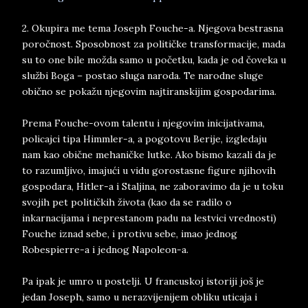
2. Okupira me tema Joseph Fouche-a. Njegova bestrasna
poročnost. Sposobnost za političke transformacije, mada
su to one bile možda samo u početku, kada je od čoveka u
službi Boga – postao sluga naroda. Te narodne sluge
obično se pokažu njegovim najtiranskijim gospodarima.
Prema Fouche-ovom talentu i njegovim inicijativama,
policajci tipa Himmler-a, a pogotovu Berije, izgledaju
nam kao obične mehaničke lutke. Ako bismo kazali da je
to razumljivo, imajući u vidu gorostasne figure njihovih
gospodara, Hitler-a i Staljina, ne zaboravimo da je u toku
svojih pet političkih života (kao da se radilo o
inkarnacijama i neprestanom padu na lestvici vrednosti)
Fouche iznad sebe, i protivu sebe, imao jednog
Robespierre-a i jednog Napoleon-a.
Pa ipak je umro u postelji. U francuskoj istoriji još je
jedan Joseph, samo u nerazvijenijem obliku uticaja i