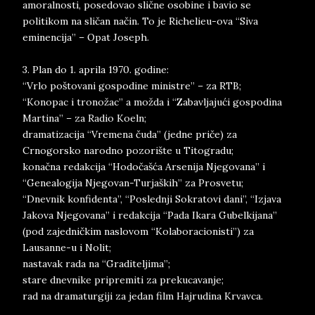
amoralnosti, posedovao slične osobine i bavio se
politikom na sličan način. To je Richelieu-ova “Siva
eminencija” – Opat Joseph.
3. Plan do 1. aprila 1970. godine:
“Vrlo poštovani gospodine ministre” – za RTB;
“Konopac i tronožac” a možda i “Zabavljajući gospodina
Martina” – za Radio Koeln;
dramatizacija “Vremena čuda” (jedne priče) za
Crnogorsko narodno pozorište u Titogradu;
konačna redakcija “Hodočašća Arsenija Njegovana” i
“Genealogija Njegovan-Turjaških” za Prosvetu;
“Dnevnik konfidenta”, “Poslednji Sokratovi dani”, “Izjava
Jakova Njegovana” i redakcija “Pada Ikara Gubelkijana”
(pod zajedničkim naslovom “Kolaboracionisti”) za
Lausanne-u i Nolit;
nastavak rada na “Graditeljima”;
stare dnevnike pripremiti za prekucavanje;
rad na dramaturgiji za jedan film Hajrudina Krvavca.