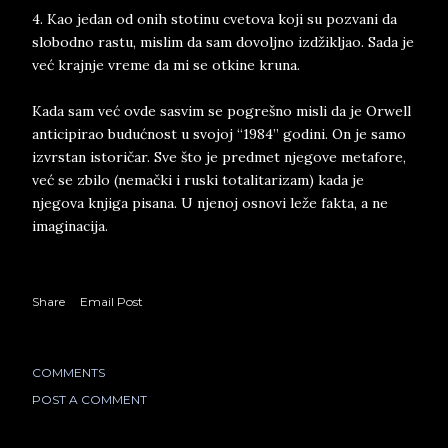
4. Kao jedan od onih stotinu cvetova koji su pozvani da
slobodno rastu, mislim da sam dovoljno izdžikljao. Sada je
već krajnje vreme da mi se otkine kruna.
Kada sam već ovde sasvim se pogrešno misli da je Orwell
anticipirao budućnost u svojoj “1984” godini. On je samo
izvrstan istoričar. Sve što je predmet njegove metafore,
već se zbilo (nemački i ruski totalitarizam) kada je
njegova knjiga pisana. U njenoj osnovi leže fakta, a ne
imaginacija.
Share
Email Post
COMMENTS
POST A COMMENT