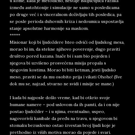
u kome, kada je metodično, nestaje isključujuća razlika
između autohtonije i simulacije ne samo u posledicama
po druge već i u visceralnom doživljaju tih posledica, pa
se posle perioda duhovnih kriza i nedoumica uspostavlja
stanje apsolutne harmonije sa maskom.
*****
Misionar koji bi ljudoždere hteo odvići od ljudskog mesa,
morao bi im, da stekne njihovo poverenje, dugo praviti
društvo pored kazana. Inače bi i sam bio pojeden i
njegova bi uzvišeno prosvećena misija propala s
njegovim kostima. Morao bi biti ketman, jesti ljudsko
meso, praviti se da mu osobito prija i vikati Ohoho! (Sve
dok mu se, najzad, stvarno ne svidi i misije se mane.)
I kada bi najposle došlo vreme, kad bi otkrio svoje
humane namere – pod uslovom da ih pamti, da i on nije
postao ljudožder – i u njima, eventualno, uspeo,
nagovorivši kanibale da pređu na travu, u njegovom bi
stomaku bezuslovno ostao izvestan broj ljudi koje je
prethodno iz viših motiva morao da pojede i svari.