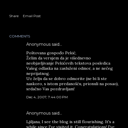
Share
Email Post
COMMENTS
Anonymous said…
Poštovana gospođo Pekić,
Želim da verujem da je višednevno
neobjavljivanje Pekićevih tekstova posledica
Vašeg odlaska na zasluženi odmor, a ne nečeg
neprijatnog.
Uz želju da se dobro odmorite (ne bi li ste
naskoro, s istom predanošću, prionuli na posao),
srdačno Vas pozdravljam!
Dec 4, 2007, 7:44:00 PM
Anonymous said…
Ljiljana, I see the blog is still flourishing. It's a
while since I've visited it. Congratulations! I've