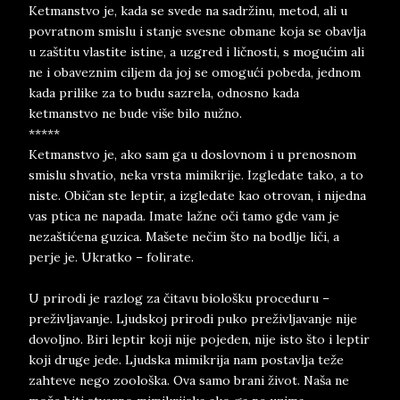
Ketmanstvo je, kada se svede na sadržinu, metod, ali u
povratnom smislu i stanje svesne obmane koja se obavlja
u zaštitu vlastite istine, a uzgred i ličnosti, s mogućim ali
ne i obaveznim ciljem da joj se omogući pobeda, jednom
kada prilike za to budu sazrela, odnosno kada
ketmanstvo ne bude više bilo nužno.
*****
Ketmanstvo je, ako sam ga u doslovnom i u prenosnom
smislu shvatio, neka vrsta mimikrije. Izgledate tako, a to
niste. Običan ste leptir, a izgledate kao otrovan, i nijedna
vas ptica ne napada. Imate lažne oči tamo gde vam je
nezaštićena guzica. Mašete nečim što na bodlje liči, a
perje je. Ukratko – folirate.
U prirodi je razlog za čitavu biološku proceduru –
preživljavanje. Ljudskoj prirodi puko preživljavanje nije
dovoljno. Biri leptir koji nije pojeden, nije isto što i leptir
koji druge jede. Ljudska mimikrija nam postavlja teže
zahteve nego zoološka. Ova samo brani život. Naša ne