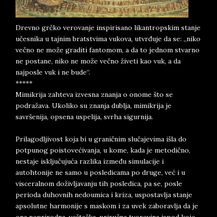
Drevno grčko verovanje inspirisano likantropskim stanje
učesnika u tajnim bratstvima vukova, utvrđuje da se: „niko
večno ne može graditi fantomom, a da to jednom stvarno
ne postane, niko ne može večno živeti kao vuk, a da
najposle vuk i ne bude“.
*****
Mimikrija zahteva izvesna znanja o onome što se
podražava. Ukoliko su znanja dublja, mimikrija je
savršenija, opsena uspelija, svrha sigurnija.
Prilagodljivost koja bi u graničnim slučajevima išla do
potpunog poistovećivanja, u kome, kada je metodično,
nestaje isključujuća razlika između simulacije i
autohtonije ne samo u posledicama po druge, već i u
visceralnom doživljavanju tih posledica, pa se, posle
perioda duhovnih nedoumica i kriza, uspostavlja stanje
apsolutne harmonije s maskom i za uvek zaboravlja da je