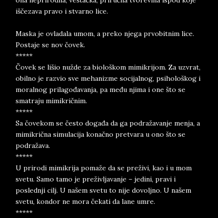
ona neprirodna, veštačka, priručna tvorevina ispod koje
iščezava pravo i stvarno lice.
Maska je ovladala umom, a preko njega prvobitnim lice.
Postaje se nov čovek.
*****
Čovek se lišio nužde za biološkom mimikrijom. Za uzvrat,
obilno je razvio sve mehanizme socijalnog, psihološkog i
moralnog prilagođavanja, pa među njima i one što se
smatraju mimikričnim.
*****
Sa čovekom se često događa da ga podražavanje menja, a
mimikrična simulacija konačno pretvara u ono što se
podražava.
*****
U prirodi mimikrija pomaže da se preživi, kao i u mom
svetu. Samo tamo je preživljavanje – jedini, pravi i
poslednji cilj. U našem svetu to nije dovoljno. U našem
svetu, kondor ne mora čekati da lane umre.
*****