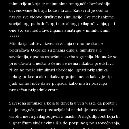
mimikrijom koja je majmunima omogućila bezbedniju
drveno-smeđu boju kože i krzna. Zauzvrat je obilno
razvio sve vidove društvene simulacije. Sve mehanizme
socijalnog, psihološkog i moralnog prilagođavanja, pa i
one što se među životinjama smatraju – mimikričnim.
*****
Mimikrija zahteva izvesna znanja o onome što se
podražava. Ukoliko su znanja dublja, mimikrija je
savršenija, opsena uspešnija, svrha sigurnija. Ne može se
prerušavati u nešto o čemu se nema nikakva predstava.
Niko ne može simulirati ubeđenje, igrati pripadnika
nekog pokreta ako nikakvog pojma nema kakav je tip
ljudi kome hoće da se pripada, kako misli i postupa
prosečan pripadnik vrste.
Savršena simulacija koja bi dovela u vrh vlasti, da postoji,
da je moguća, pretpostavljala bi najdublje predznanje i
visoku meru prilagodljivosti maski. Prilagodljivost koja bi
u graničnim slučajevima išla do potpunog poistovećivanja,