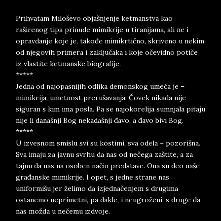
Prihvatam Miloševo objašnjenje ketmanstva kao
raširenog tipa prinude mimikrije u tiranijama, ali ne i
opravdanje koje je, takođe mimikrtično, skriveno u nekim
od njegovih primera i zaključaka i koje očevidno potiče
iz vlastite ketmanske biografije.
*****
Jedna od najopasnijih odlika demonskog umeća je –
mimikrija, umetnost prerušavanja. Čovek nikada nije
siguran s kim ima posla. Pa se najokorelija sumnjala pitaju
nije li današnji Bog nekadašnji đavo, a đavo bivi Bog.
*****
U izvesnom smislu svi su kostimi, sva odela – pozorišna.
Sva imaju za javnu svrhu da nas od nečega zaštite, a za
tajnu da nas na osoben način predstave. Ona su deo naše
građanske mimikrije. I opet, s jedne strane nas
uniformišu jer želimo da izjednačenjem s drugima
ostanemo neprimetni, pa dakle, i neugroženi; s druge da
nas možda u nečemu izdvoje.