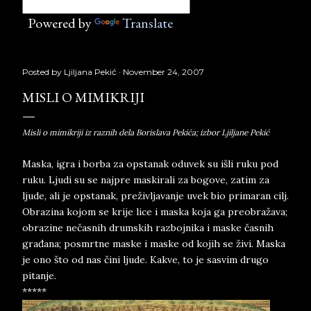
Powered by
Translate
Posted by
Ljiljana Pekić
November 24, 2007
MISLI O MIMIKRIJI
Misli o mimikriji iz raznih dela Borislava Pekića; izbor Ljiljane Pekić
Maska, igra i borba za opstanak oduvek su išli ruku pod
ruku. Ljudi su se najpre maskirali za bogove, zatim za
ljude, ali je opstanak, preživljavanje uvek bio primaran cilj.
Obrazina kojom se krije lice i maska koja ga preobražava;
obrazine nečasnih drumskih razbojnika i maske časnih
građana; posmrtne maske i maske od kojih se živi. Maska
je ono što od nas čini ljude. Kakve, to je sasvim drugo
pitanje.
*****