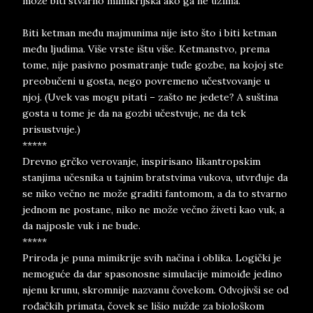
može biti stvarno mimikrijska ako ga ne uzima.
Biti ketman među majmunima nije isto što i biti ketman
među ljudima. Više vrste ištu više. Ketmanstvo, prema
tome, nije pasivno posmatranje tuđe gozbe, na kojoj ste
preobučeni u gosta, nego povremeno učestvovanje u
njoj. (Uvek vas mogu pitati – zašto ne jedete? A suština
gosta u tome je da na gozbi učestvuje, ne da tek
prisustvuje.)
*****
Drevno grčko verovanje, inspirisano likantropskim
stanjima učesnika u tajnim bratstvima vukova, utvrđuje da
se niko večno ne može graditi fantomom, a da to stvarno
jednom ne postane, niko ne može večno živeti kao vuk, a
da najposle vuk i ne bude.
*****
Priroda je puna mimikrije svih načina i oblika. Logički je
nemoguće da dar spasonosne simulacije mimoiđe jedino
njenu krunu, skromnije nazvanu čovekom. Odvojivši se od
rođačkih primata, čovek se lišio nužde za biološkom