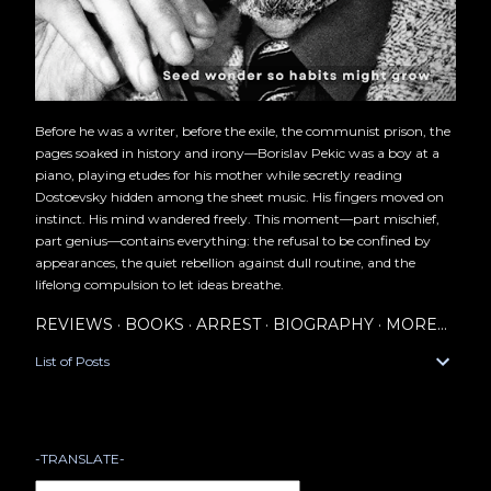
Before he was a writer, before the exile, the communist prison, the
pages soaked in history and irony—Borislav Pekic was a boy at a
piano, playing etudes for his mother while secretly reading
Dostoevsky hidden among the sheet music. His fingers moved on
instinct. His mind wandered freely. This moment—part mischief,
part genius—contains everything: the refusal to be confined by
appearances, the quiet rebellion against dull routine, and the
lifelong compulsion to let ideas breathe.
REVIEWS
BOOKS
ARREST
BIOGRAPHY
MORE…
List of Posts
-TRANSLATE-