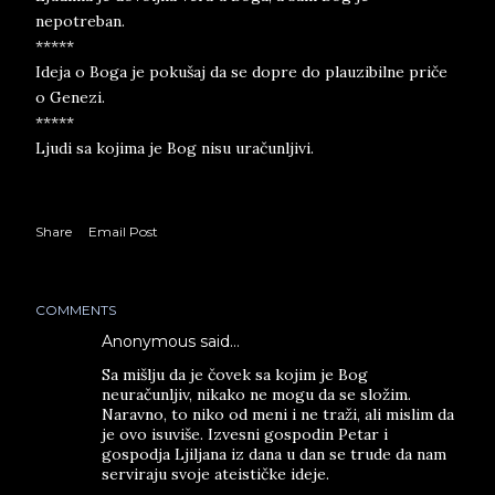
nepotreban.
*****
Ideja o Boga je pokušaj da se dopre do plauzibilne priče
o Genezi.
*****
Ljudi sa kojima je Bog nisu uračunljivi.
Share
Email Post
COMMENTS
Anonymous said…
Sa mišlju da je čovek sa kojim je Bog
neuračunljiv, nikako ne mogu da se složim.
Naravno, to niko od meni i ne traži, ali mislim da
je ovo isuviše. Izvesni gospodin Petar i
gospodja Ljiljana iz dana u dan se trude da nam
serviraju svoje ateističke ideje.