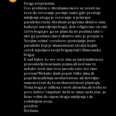
Dragi sveprisutni,
Ceo problem o Abrahamu moze se svesti na
tezu da verovanje pocinje tamo gde prestaje
misljenje,stoga je verovanje u principu
paradoks,eticki Abraham priprema ubistvo sina
Isaka'po naredjenju boga', dok religiozno on cini
zrtvu bogu,jer ga se plasi da ne poslusa iako i
ako ga poslusa cineci ubistvo isto je propao u
'bozjim ocima'-covekovo postojanje jeste
paradoks koji je imanentnost straha kojim
covek ispoljava svoju brigu(otud i Simeonska
briga).
E sad kakve to sve veze ima sa nacionalnoscu,i
pravoslavljem,nemam pojma,ali kod nas to
nekako uvek ima veze,mozda zato sto smo
povrsni?Nekako ljudi poput Julke (ima ih
poprilicno)deluju neobavesteno ali dovoljno
samouvereni da tu neobavestenost plasiraju.
Tema boga je odlicna i uvek aktuelna,ali treba se
prvo dobro 'raspitati' da bi se imao neki stav...ja
licno volim da cujem druga misljenja i da
redukujem svoja.
pozdrav
Svetlana