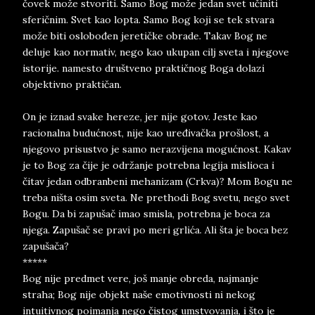
čovek može stvoriti. Samo Bog može jedan svet učiniti
sferičnim. Svet kao lopta. Samo Bog koji se tek stvara
može biti oslobođen jeretičke obrade. Takav Bog ne
deluje kao normativ, nego kao ukupan cilj sveta i njegove
istorije. namesto društveno praktičnog Boga dolazi
objektivno praktičan.
On je iznad svake hereze, jer nije gotov. Jeste kao
racionalna budućnost, nije kao uređivačka prošlost, a
njegovo prisustvo je samo nerazvijena mogućnost. Kakav
je to Bog za čije je održanje potrebna legija mislioca i
čitav jedan odbranbeni mehanizam (Crkva)? Mom Bogu ne
treba ništa osim sveta. Ne prethodi Bog svetu, nego svet
Bogu. Da bi zapušač imao smisla, potrebna je boca za
njega. Zapušač se pravi po meri grlića. Ali šta je boca bez
zapušača?
*****
Bog nije predmet vere, još manje obreda, najmanje
straha; Bog nije objekt naše emotivnosti ni nekog
intuitivnog poimanja nego čistog umstvovanja, i što je