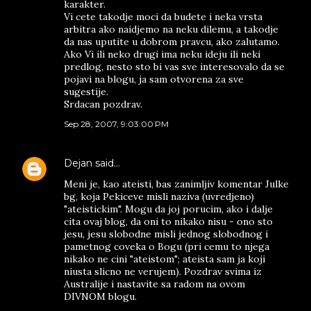
karakter.
Vi cete takodje moci da budete i neka vrsta
arbitra ako naidjemo na neku dilemu, a takodje
da nas uputite u dobrom pravcu, ako zalutamo.
Ako Vi ili neko drugi ima neku ideju ili neki
predlog, nesto sto bi vas sve interesovalo da se
pojavi na blogu, ja sam otvorena za sve
sugestije.
Srdacan pozdrav.
Sep 28, 2007, 9:03:00 PM
Dejan
said…
Meni je, kao ateisti, bas zanimljiv komentar Julke
bg, koja Pekiceve misli naziva (uvredjeno)
"ateistickim". Mogu da joj porucim, ako i dalje
cita ovaj blog, da oni to nikako nisu - ono sto
jesu, jesu slobodne misli jednog slobodnog i
pametnog coveka o Bogu (pri cemu to njega
nikako ne cini "ateistom"; ateista sam ja koji
niusta slicno ne verujem). Pozdrav svima iz
Australije i nastavite sa radom na ovom
DIVNOM blogu.