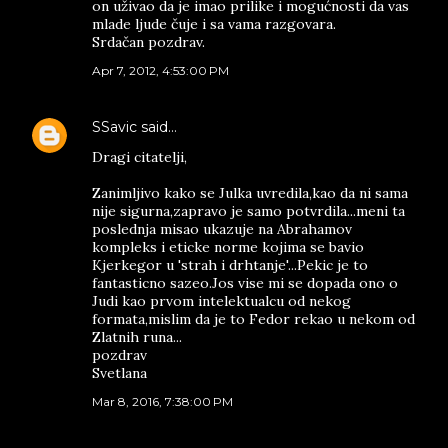
on uživao da je imao prilike i mogućnosti da vas
mlade ljude čuje i sa vama razgovara.
Srdačan pozdrav.
Apr 7, 2012, 4:53:00 PM
SSavic
said…
Dragi citatelji,
Zanimljivo kako se Julka uvredila,kao da ni sama
nije sigurna,zapravo je samo potvrdila...meni ta
poslednja misao ukazuje na Abrahamov
kompleks i eticke norme kojima se bavio
Kjerkegor u 'strah i drhtanje'...Pekic je to
fantasticno sazeo.Jos vise mi se dopada ono o
Judi kao prvom intelektualcu od nekog
formata,mislim da je to Fedor rekao u nekom od
Zlatnih runa...
pozdrav
Svetlana
Mar 8, 2016, 7:38:00 PM