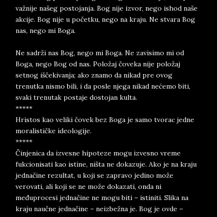
važnije našeg postojanja. Bog nije izvor, nego ishod naše
akcije. Bog nije u početku, nego na kraju. Ne stvara Bog
nas, nego mi Boga.
Ne sadrži nas Bog, nego mi Boga. Ne zavisimo mi od
Boga, nego Bog od nas. Položaj čoveka nije položaj
setnog iščekivanja; ako znamo da nikad pre ovog
trenutka nismo bili, i da posle njega nikad nećemo biti,
svaki trenutak postaje dostojan kulta.
*****
Hristos kao veliki čovek bez Boga je samo tvorac jedne
moralističke ideologije.
*****
Činjenica da izvesne hipoteze mogu izvesno vreme
fukcionisati kao istine, ništa ne dokazuje. Ako je na kraju
jednačine rezultat, u koji se zapravo jedino može
verovati, ali koji se ne može dokazati, onda ni
međuprocesi jednačine ne mogu biti – istiniti. Slika na
kraju naučne jednačine – neizbežna je. Bog je ovde –