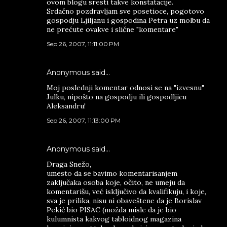
ovom blogu sresti takve konstatacije.
Srdačno pozdravljam sve posetioce, pogotovo
gospodju Ljiljanu i gospodina Petra uz molbu da
ne prećute ovakve i slične "komentare"
Sep 26, 2007, 11:11:00 PM
Anonymous said…
Moj poslednji komentar odnosi se na "izvesnu"
Julku, nipošto na gospodju ili gospodljicu
Aleksandru!
Sep 26, 2007, 11:13:00 PM
Anonymous said…
Draga Snežo,
umesto da se bavimo komentarisanjem
zaključaka osoba koje, očito, ne umeju da
komentarišu, već isključivo da kvalifikuju, i koje,
sva je prilika, nisu ni obaveštene da je Borislav
Pekić bio PISAC (možda misle da je bio
kulumnista kakvog tabloidnog magazina