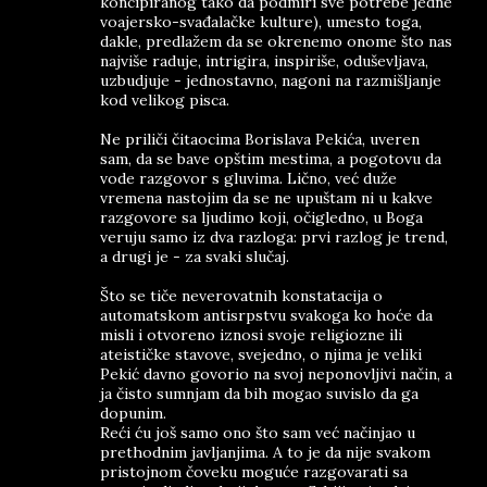
koncipiranog tako da podmiri sve potrebe jedne
voajersko-svađalačke kulture), umesto toga,
dakle, predlažem da se okrenemo onome što nas
najviše raduje, intrigira, inspiriše, oduševljava,
uzbudjuje - jednostavno, nagoni na razmišljanje
kod velikog pisca.
Ne priliči čitaocima Borislava Pekića, uveren
sam, da se bave opštim mestima, a pogotovu da
vode razgovor s gluvima. Lično, već duže
vremena nastojim da se ne upuštam ni u kakve
razgovore sa ljudimo koji, očigledno, u Boga
veruju samo iz dva razloga: prvi razlog je trend,
a drugi je - za svaki slučaj.
Što se tiče neverovatnih konstatacija o
automatskom antisrpstvu svakoga ko hoće da
misli i otvoreno iznosi svoje religiozne ili
ateističke stavove, svejedno, o njima je veliki
Pekić davno govorio na svoj neponovljivi način, a
ja čisto sumnjam da bih mogao suvislo da ga
dopunim.
Reći ću još samo ono što sam već načinjao u
prethodnim javljanjima. A to je da nije svakom
pristojnom čoveku moguće razgovarati sa