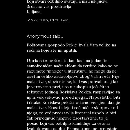
koji stvari ozbiljno svataju a nisu iskljucivi.
Srdacno vas pozdravlja
Ljiljana
Sep 27, 2007, 6:17:00 PM
Anonymous said…
Poštovana gospođo Pekić, hvala Vam veliko na
rečima koje ste mi uputili.
Uprkos tome što ste kat-kad, na jedan fini,
samoironičan način skloni da tvrdite kako se ne
razumete "mnogo" u literaturu, ne mogu da ne
osetim veliko zadovoljstvo zbog Vaših reči. Nije
mala stvar, složićete se, kad vas pohvali onaj ko
je verovatno prvi, i to u rukopisu još, čitao
tekstove jednog Borislava Pekića, raspravljao sa
njim, vek vekovao pored njega... Naposletku, biti
i čitalac Borislava pekića, odavno verujem da nije
mala stvar. Krasti ideje i rečenične sklopove od
njega, to već predstavlja literarni uspeh. A biti
čak priredjivač njegove zaostavštine, to je
posao koji vas ozbiljno kandiduje za veoma
kvalifikovanu osobu. Prema tome, ne preostaje