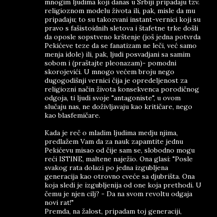
mnogim ljudima koji danas u Srbiji pripadaju tzv.
religioznom modelu života ili, pak, misle da mu
pripadaju; to su takozvani instant-vernici koji su
pravo s fašistoidnih sletova i štafetne trke došli
da oposle sopstveno krštenje (još jedna potvrda
Pekićeve teze da se fanatizam ne leči, već samo
menja idole) ili, pak, ljudi posvadjani sa samim
sobom i (praštajte pleonazam)- pomodni
skorojevići. U mnogo većem broju nego
dugogodišnji vernici čija je opredeljenost za
religiozni način života konsekvenca porodičnog
odgoja, ti ljudi svoje "antagoniste", u ovom
slučaju nas, ne doživljavaju kao kritičare, nego
kao blasfemičare.
Kada je reč o mladim ljudima medju njima,
predlažem Vam da za nauk zapamtite jednu
Pekićevu misao od čije sam se, slobodno mogu
reći ISTINE, maltene naježio. Ona glasi: "Posle
svakog rata dolazi po jedna izgubljena
generacija kao otrovno cveće sa djubrišta. Ona
koja sledi je izgubljenija od one koja prethodi. U
čemu je njen cilj? - Da na svom revoltu odgaja
novi rat!"
Premda, na žalost, pripadam toj generaciji,