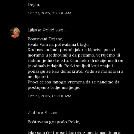
Dejan.
Oct 23, 2007, 2:16:00 AM
Ljiljana Pekić
said…
Postovani Dejane,
Hvala Vam na pohvalama blogu.
Kod nas su ljudi postali jako iskljucivi, pa svi
moramo u jednoumlju da pricamo, verujemo ili
radimo jedno te isto. Cim neko drukcije misli on
je odmah izdajnik. Retki su ljudi koji znaju i
ponasaju se kao demokrate. Vode se monolozi a
ne dijalozi.
Proci ce jos mnogo vremena da se naucimo da
postujemo tudje misljenje.
Oct 23, 2007, 6:12:00 PM
Zlatibor S. said…
Poštovana gospođo Pekić,
iako sam čest posetilac ovog mesta nadahnuća,