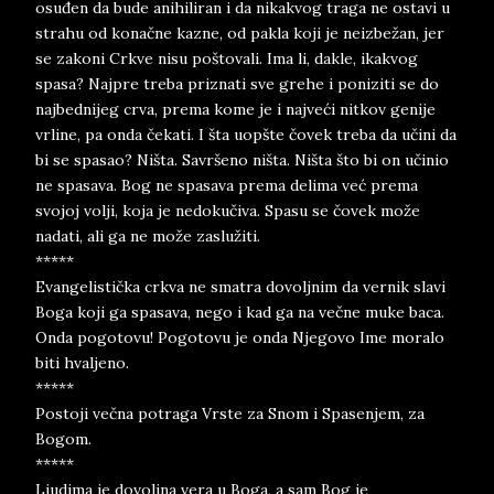
osuđen da bude anihiliran i da nikakvog traga ne ostavi u
strahu od konačne kazne, od pakla koji je neizbežan, jer
se zakoni Crkve nisu poštovali. Ima li, dakle, ikakvog
spasa? Najpre treba priznati sve grehe i poniziti se do
najbednijeg crva, prema kome je i najveći nitkov genije
vrline, pa onda čekati. I šta uopšte čovek treba da učini da
bi se spasao? Ništa. Savršeno ništa. Ništa što bi on učinio
ne spasava. Bog ne spasava prema delima već prema
svojoj volji, koja je nedokučiva. Spasu se čovek može
nadati, ali ga ne može zaslužiti.
*****
Evangelistička crkva ne smatra dovoljnim da vernik slavi
Boga koji ga spasava, nego i kad ga na večne muke baca.
Onda pogotovu! Pogotovu je onda Njegovo Ime moralo
biti hvaljeno.
*****
Postoji večna potraga Vrste za Snom i Spasenjem, za
Bogom.
*****
Ljudima je dovoljna vera u Boga, a sam Bog je