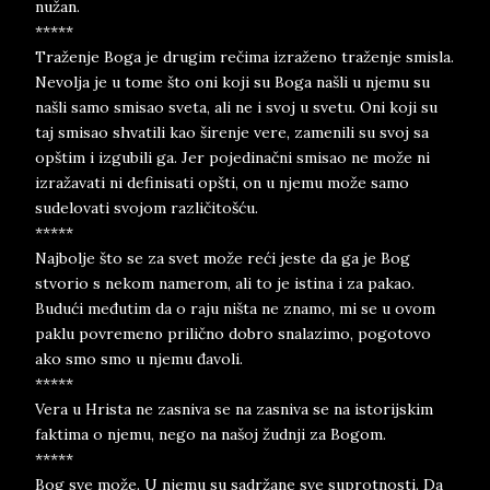
nužan.
*****
Traženje Boga je drugim rečima izraženo traženje smisla.
Nevolja je u tome što oni koji su Boga našli u njemu su
našli samo smisao sveta, ali ne i svoj u svetu. Oni koji su
taj smisao shvatili kao širenje vere, zamenili su svoj sa
opštim i izgubili ga. Jer pojedinačni smisao ne može ni
izražavati ni definisati opšti, on u njemu može samo
sudelovati svojom različitošću.
*****
Najbolje što se za svet može reći jeste da ga je Bog
stvorio s nekom namerom, ali to je istina i za pakao.
Budući međutim da o raju ništa ne znamo, mi se u ovom
paklu povremeno prilično dobro snalazimo, pogotovo
ako smo smo u njemu đavoli.
*****
Vera u Hrista ne zasniva se na zasniva se na istorijskim
faktima o njemu, nego na našoj žudnji za Bogom.
*****
Bog sve može. U njemu su sadržane sve suprotnosti. Da