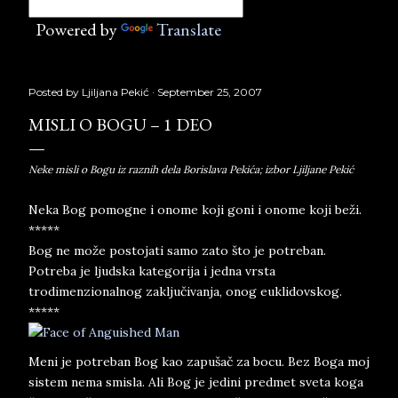
Powered by
Translate
Posted by
Ljiljana Pekić
September 25, 2007
MISLI O BOGU – 1 DEO
Neke misli o Bogu iz raznih dela Borislava Pekića; izbor Ljiljane Pekić
Neka Bog pomogne i onome koji goni i onome koji beži.
*****
Bog ne može postojati samo zato što je potreban.
Potreba je ljudska kategorija i jedna vrsta
trodimenzionalnog zaključivanja, onog euklidovskog.
*****
Meni je potreban Bog kao zapušač za bocu. Bez Boga moj
sistem nema smisla. Ali Bog je jedini predmet sveta koga