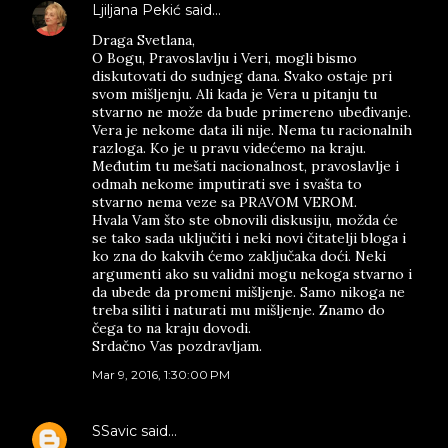
Ljiljana Pekić
said…
Draga Svetlana,
O Bogu, Pravoslavlju i Veri, mogli bismo
diskutovati do sudnjeg dana. Svako ostaje pri
svom mišljenju. Ali kada je Vera u pitanju tu
stvarno ne može da bude primereno ubeđivanje.
Vera je nekome data ili nije. Nema tu racionalnih
razloga. Ko je u pravu videćemo na kraju.
Međutim tu mešati nacionalnost, pravoslavlje i
odmah nekome imputirati sve i svašta to
stvarno nema veze sa PRAVOM VEROM.
Hvala Vam što ste obnovili diskusiju, možda će
se tako sada uključiti i neki novi čitatelji bloga i
ko zna do kakvih ćemo zaključaka doći. Neki
argumenti ako su validni mogu nekoga stvarno i
da ubede da promeni mišljenje. Samo nikoga ne
treba siliti i naturati mu mišljenje. Znamo do
čega to na kraju dovodi.
Srdačno Vas pozdravljam.
Mar 9, 2016, 1:30:00 PM
SSavic
said…