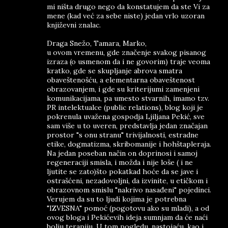
mi ništa drugo nego da konstatujem da ste Vi za
mene (kad već za sebe niste) jedan vrlo uzoran
književni znalac.
Draga Snežo, Tamara, Marko,
u ovom vremenu, gde značenje svakog pisanog
izraza (o usmenom da i ne govorim) traje veoma
kratko, gde se skupljanje abrova smatra
obaveštenošću, a elementarna obaveštenost
obrazovanjem, i gde su kriterijumi zamenjeni
komunikacijama, pa umesto stvarnih, imamo tzv.
PR intelektualce (public relations), blog koji je
pokrenula uvažena gospodja Ljiljana Pekić, sve
sam više u to uveren, predstavlja jedan značajan
prostor "s onu stranu" trivijalnosti, estradne
etike, dogmatizma, skribomanije i hohštapleraja.
Na jedan poseban način on doprinosi i samoj
regeneraciji smisla, i možda i nije loše ( i ne
ljutite se zato)što pokatkad hoće da se jave i
ostrašćeni, nezadovoljni, da izvinite, u etičkom i
obrazovnom smislu "nakrivo nasađeni" pojedinci.
Verujem da su to ljudi kojima je potrebna
"IZVESNA" pomoć (pogotovu ako su mladi), a od
ovog bloga i Pekićevih ideja sumnjam da će naći
bolju terapiju. U tom pogledu, nastojaću, kao i