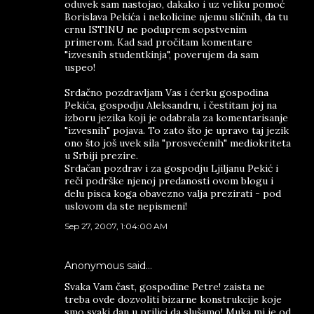
oduvek sam nastojao, dakako i uz veliku pomoć
Borislava Pekića i nekolicine njemu sličnih, da tu
crnu ISTINU ne poduprem sopstvenim
primerom. Kad sad pročitam komentare
"izvesnih studentkinja", poverujem da sam
uspeo!
Srdačno pozdravljam Vas i ćerku gospodina
Pekića, gospodju Aleksandru, i čestitam joj na
izboru jezika koji je odabrala za komentarisanje
"izvesnih" pojava. To zato što je upravo taj jezik
ono što još uvek sila "prosvećenih" mediokriteta
u Srbiji prezire.
Srdačan pozdrav i za gospodju Ljiljanu Pekić i
reči podrške njenoj predanosti ovom blogu i
delu pisca koga obavezno valja prezirati - pod
uslovom da ste nepismeni!
Sep 27, 2007, 1:04:00 AM
Anonymous said…
Svaka Vam čast, gospodine Petre! zaista ne
treba ovde dozvoliti bizarne konstrukcije koje
smo svaki dan u prilici da slušamo! Muka mi je od