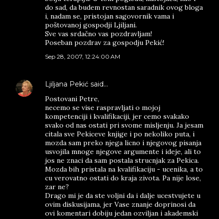
do sad, da budem revnostan saradnik ovog bloga
i, nadam se, pristojan sagovornik vama i
poštovanoj gospodji Ljiljani.
Sve vas srdačno vas pozdravljam!
Poseban pozdrav za gospodju Pekić!
Sep 28, 2007, 12:24:00 AM
Ljiljana Pekić
said…
Postovani Petre,
necemo se vise raspravljati o mojoj
kompetenciji i kvalifikaciji, jer cemo svakako
svako od nas ostati pri svome misljenju. Ja jesam
citala sve Pekiceve knjige i po nekoliko puta, i
mozda sam preko njega licno i njegovog pisanja
usvojila mnoge njegove argumente i ideje, ali to
jos ne znaci da sam postala strucnjak za Pekica.
Mozda bih pristala na kvalifikaciju - ucenika, a to
cu verovatno ostati do kraja zivota. Pa nije lose,
zar ne?
Drago mi je da ste voljni da i dalje ucestvujete u
ovim diskusijama, jer Vase znanje doprinosi da
ovi komentari dobiju jedan ozviljan i akademski