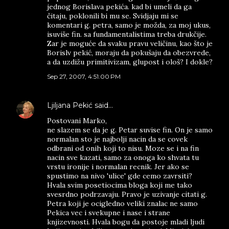
jednog Borislava pekića. kad bi umeli da ga
čitaju, poklonili bi mu se. Svidjaju mi se
komentari g. petra, samo je možda, za moj ukus,
isuviše fin. sa fundamentalistima treba drukčije.
Zar je moguće da svaku pravu veličinu, kao što je
Borislv pekić, moraju da pokušaju da obezvrede,
a da uzdižu primitivizam, glupost i ološ? I dokle?
Sep 27, 2007, 4:51:00 PM
Ljiljana Pekić
said…
Postovani Marko,
ne slazem se da je g. Petar suvise fin. On je samo
normalan sto je najbolji nacin da se covek
odbrani od onih koji to nisu. Moze se i na fin
nacin sve kazati, samo za onoga ko shvata tu
vrstu ironije i normalan recnik. Jer ako se
spustimo na nivo 'ulice' gde cemo zavrsiti?
Hvala svim posetiocima bloga koji me tako
svesrdno podrzavaju. Pravo je uzivanje citati g.
Petra koji je ocigledno veliki znalac ne samo
Pekica vec i svekupne i nase i strane
knjizevnosti. Hvala bogu da postoje mladi ljudi