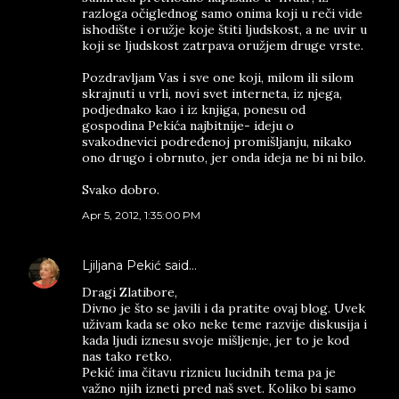
razloga očiglednog samo onima koji u reči vide
ishodište i oružje koje štiti ljudskost, a ne uvir u
koji se ljudskost zatrpava oružjem druge vrste.
Pozdravljam Vas i sve one koji, milom ili silom
skrajnuti u vrli, novi svet interneta, iz njega,
podjednako kao i iz knjiga, ponesu od
gospodina Pekića najbitnije- ideju o
svakodnevici podređenoj promišljanju, nikako
ono drugo i obrnuto, jer onda ideja ne bi ni bilo.
Svako dobro.
Apr 5, 2012, 1:35:00 PM
Ljiljana Pekić
said…
Dragi Zlatibore,
Divno je što se javili i da pratite ovaj blog. Uvek
uživam kada se oko neke teme razvije diskusija i
kada ljudi iznesu svoje mišljenje, jer to je kod
nas tako retko.
Pekić ima čitavu riznicu lucidnih tema pa je
važno njih izneti pred naš svet. Koliko bi samo