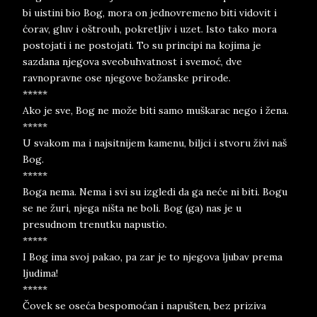
bi uistini bio Bog, mora on jednovremeno biti vidovit i
ćorav, gluv i oštrouh, pokretljiv i uzet. Isto tako mora
postojati i ne postojati. To su principi na kojima je
sazdana njegova sveobuhvatnost i svemoć, dve
ravnopravne ose njegove božanske prirode.
*****
Ako je sve, Bog ne može biti samo muškarac nego i žena.
*****
U svakom ma i najsitnijem kamenu, biljci i stvoru živi naš
Bog.
*****
Boga nema. Nema i svi su izgledi da ga neće ni biti. Bogu
se ne žuri, njega ništa ne boli. Bog (ga) nas je u
presudnom trenutku napustio.
*****
I Bog ima svoj pakao, pa zar je to njegova ljubav prema
ljudima!
*****
Čovek se oseća bespomoćan i napušten, bez priziva