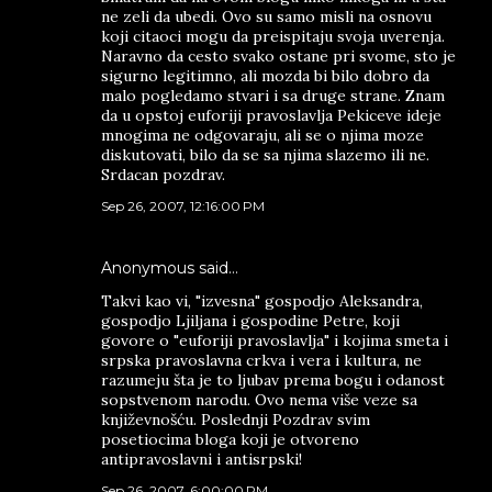
ne zeli da ubedi. Ovo su samo misli na osnovu
koji citaoci mogu da preispitaju svoja uverenja.
Naravno da cesto svako ostane pri svome, sto je
sigurno legitimno, ali mozda bi bilo dobro da
malo pogledamo stvari i sa druge strane. Znam
da u opstoj euforiji pravoslavlja Pekiceve ideje
mnogima ne odgovaraju, ali se o njima moze
diskutovati, bilo da se sa njima slazemo ili ne.
Srdacan pozdrav.
Sep 26, 2007, 12:16:00 PM
Anonymous said…
Takvi kao vi, "izvesna" gospodjo Aleksandra,
gospodjo Ljiljana i gospodine Petre, koji
govore o "euforiji pravoslavlja" i kojima smeta i
srpska pravoslavna crkva i vera i kultura, ne
razumeju šta je to ljubav prema bogu i odanost
sopstvenom narodu. Ovo nema više veze sa
književnošću. Poslednji Pozdrav svim
posetiocima bloga koji je otvoreno
antipravoslavni i antisrpski!
Sep 26, 2007, 6:00:00 PM