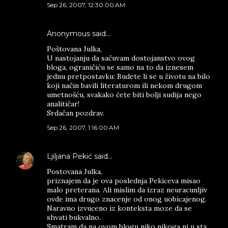
Sep 26, 2007, 12:30:00 AM
Anonymous said…
Poštovana Julka,
U nastojanju da sačuvam dostojanstvo ovog
bloga, ograničiću se samo na to da iznesem
jednu pretpostavku: Budete li se u životu na bilo
koji način bavili literaturom ili nekom drugom
umetnošću, svakako ćete biti bolji sudija nego
analitičar!
Srdačan pozdrav.
Sep 26, 2007, 1:16:00 AM
Ljiljana Pekić
said…
Postovana Julka,
priznajem da je ova poslednja Pekiceva misao
malo preterana. Ali mislim da izraz neuracunljiv
ovde ima drugo znacenje od onog uobicajenog.
Naravno izvuceno iz konteksta moze da se
shvati bukvalno.
Smatram da na ovom blogu niko nikoga ni u sta