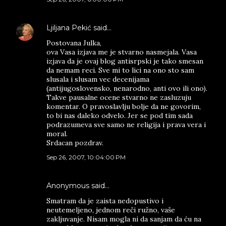
Ljiljana Pekić
said…
Postovana Julka,
ova Vasa izjava me je stvarno nasmejala. Vasa
izjava da je ovaj blog antisrpski je tako smesan
da nemam reci. Sve mi to lici na ono sto sam
slusala i slusam vec decenijama
(antijugoslovensko, nenarodno, anti ovo ili ono).
Takve pausalne ocene stvarno ne zasluzuju
komentar. O pravoslavlju bolje da ne govorim,
to bi nas daleko odvelo. Jer se pod tim sada
podrazumeva sve samo ne religija i prava vera i
moral.
Srdacan pozdrav.
Sep 26, 2007, 10:04:00 PM
Anonymous said…
Smatram da je zaista nedopustivo i
neutemeljeno, jednom reči ružno, vaše
zakljuvanje. Nisam mogla ni da sanjam da ću na