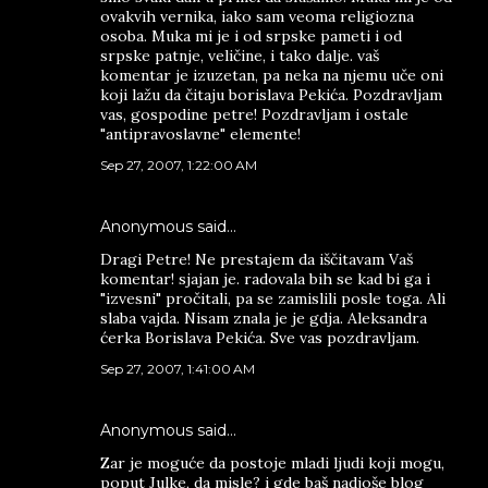
ovakvih vernika, iako sam veoma religiozna
osoba. Muka mi je i od srpske pameti i od
srpske patnje, veličine, i tako dalje. vaš
komentar je izuzetan, pa neka na njemu uče oni
koji lažu da čitaju borislava Pekića. Pozdravljam
vas, gospodine petre! Pozdravljam i ostale
"antipravoslavne" elemente!
Sep 27, 2007, 1:22:00 AM
Anonymous said…
Dragi Petre! Ne prestajem da iščitavam Vaš
komentar! sjajan je. radovala bih se kad bi ga i
"izvesni" pročitali, pa se zamislili posle toga. Ali
slaba vajda. Nisam znala je je gdja. Aleksandra
ćerka Borislava Pekića. Sve vas pozdravljam.
Sep 27, 2007, 1:41:00 AM
Anonymous said…
Zar je moguće da postoje mladi ljudi koji mogu,
poput Julke, da misle? i gde baš nadjoše blog