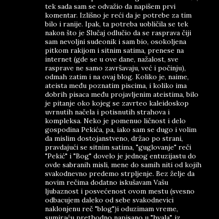
tek sada sam se odvažio da napišem prvi
komentar. Izlišno je reći da je potrebe za tim
bilo i ranije. Ipak, ta potreba uobličila se tek
nakon što je Slučaj odlučio da se rasprava čiji
sam nevoljni sudeonik i sam bio, osokoljena
pitkom rakijom i sitnim satima, prenese na
internet (gde se u ove dane, nažalost, sve
rasprave ne samo završavaju, već i počinju),
odmah zatim i na ovaj blog. Koliko je, naime,
ateista među poznatim piscima, i koliko ima
dobrih pisaca među projavljenim ateistima, bilo
je pitanje oko kojeg se zavrteo kaleidoskop
uvrnutih načela i potisnutih strahova i
kompleksa. Neko je pomenuo ličnost i delo
gospodina Pekića, pa, iako sam se dugo i volim
da mislim dostojanstveno, držao po strani,
pravdajući se sitnim satima, "guglovanje" reči
"Pekić" i "Bog" dovelo je jednog entuzijastu do
ovde sabranih misli, mene do samih niti od kojih
svakodnevno predemo strpljenje. Bez želje da
novim rečima dodatno iskušavam Vašu
ljubaznost i posvećenost ovom mestu (svesno
odbacujem daleko od sebe svakodnevici
naklonjenu reč "blog")i oduzimam vreme,
sumiraću prethodno napisano u "hvala", iz