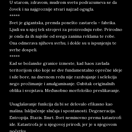
U starom, zdravom, mudrom svetu podrazumeva se da
čovek i na najgroznije stvari najzad ogugla.
*****
Svet je gigantska, premda ponešto zastarela – fabrika.
Ljudi su u njoj tek strojevi za proizvodnju robe. Prirodno
je onda da ih najviše od svega zanima reklama te robe.
Ona odmerava njihovu svrhu, i dokle su u ispunjenju te
svrhe dospeli.
*****
Kad se božanske granice izmeste, kad haos zavlada
teritorijom oko koje se dve fundamentalno oprečne ideje
i sile bore, na dnevnom redu nije razdvajanje i selekcija
nego prožimanje i amalgamisanje. Gubitak originalnih
oblika i svojstava. Međusobno morfološko preslikavanje.
Usaglašavanje funkcija da bi se delovalo efikasno kao
mašina. Isključenje slučaja i spontanosti. Degeneracija.
Entropija. Stazis. Smrt. Svet neminovno prema katastrofi
ide. Katastrofa je u njegovoj prirodi, jer je u njegovom
početku.