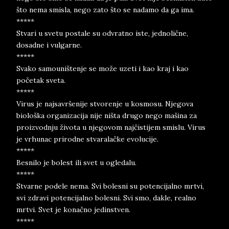
što nema smisla, nego zato što se nadamo da ga ima.
*****
Stvari u svetu postale su odvratno iste, jednolične,
dosadne i vulgarne.
*****
Svako samouništenje se može uzeti i kao kraj i kao
početak sveta.
*****
Virus je najsavršenije stvorenje u kosmosu. Njegova
biološka organizacija nije ništa drugo nego mašina za
proizvodnju života u njegovom najčistijem smislu. Virus
je vrhunac prirodne stvaralačke evolucije.
*****
Besnilo je bolest ili svet u ogledalu.
*****
Stvarne podele nema. Svi bolesni su potencijalno mrtvi,
svi zdravi potencijalno bolesni. Svi smo, dakle, realno
mrtvi. Svet je konačno jedinstven.
*****