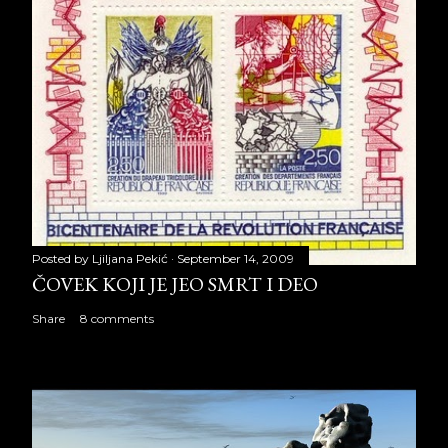
Posted by
Ljiljana Pekić
September 14, 2009
ČOVEK KOJI JE JEO SMRT I DEO
Share
8 comments