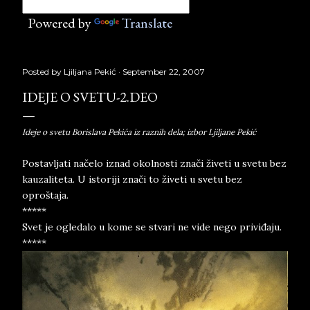
Powered by
Translate
Posted by
Ljiljana Pekić
September 22, 2007
IDEJE O SVETU-2.DEO
Ideje o svetu Borislava Pekića iz raznih dela; izbor Ljiljane Pekić
Postavljati načelo iznad okolnosti znači živeti u svetu bez
kauzaliteta. U istoriji znači to živeti u svetu bez
oproštaja.
*****
Svet je ogledalo u kome se stvari ne vide nego priviđaju.
*****