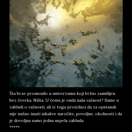
Šta bi se promenilo u univerzumu koji bi bio zamišljen
bez čoveka. Ništa. U čemu je onda naša važnost? Samo u
zabludi o važnosti, ali iz toga proizilazi da za opstanak
nije nužno imati nikakve naročite, povoljne, okolnosti i da
je dovoljna samo jedna uspela zabluda.
*****