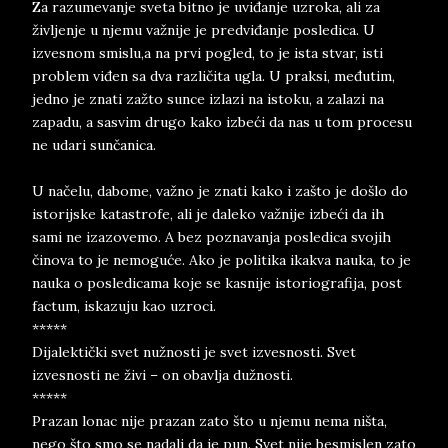
Za razumevanje sveta bitno je uviđanje uzroka, ali za
življenje u njemu važnije je predviđanje posledica. U
izvesnom smislu,a na prvi pogled, to je ista stvar, isti
problem viđen sa dva različita ugla. U praksi, međutim,
jedno je znati zažto sunce izlazi na istoku, a zalazi na
zapadu, a sasvim drugo kako izbeći da nas u tom procesu
ne udari sunčanica.
U načelu, dabome, važno je znati kako i zašto je došlo do
istorijske katastrofe, ali je daleko važnije izbeći da ih
sami ne izazovemo. A bez poznavanja posledica svojih
činova to je nemoguće. Ako je politika ikakva nauka, to je
nauka o posledicama koje se kasnije istoriografija, post
factum, iskazuju kao uzroci.
*****
Dijalektički svet nužnosti je svet izvesnosti. Svet
izvesnosti ne živi – on obavlja dužnosti.
*****
Prazan lonac nije prazan zato što u njemu nema ništa,
nego što smo se nadali da je pun. Svet nije besmislen zato