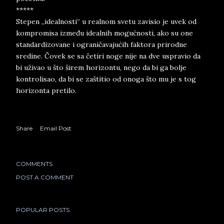
*****
Stepen „idealnosti“ u realnom svetu zavisio je uvek od
kompromisa između idealnih mogućnosti, ako su one
standardizovane i ograničavajućih faktora prirodne
sredine. Čovek se sa četiri noge nije na dve uspravio da
bi uživao u što širem horizontu, nego da bi ga bolje
kontrolisao, da bi se zaštitio od onoga što mu je s tog
horizonta pretilo.
Share
Email Post
COMMENTS
POST A COMMENT
POPULAR POSTS