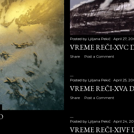
 reči-XIId deo
 reči-XIIe deo
de „Borislav Pekić“
Posted by
Ljiljana Pekić
April 27, 2
 reči-XIIf deo
VREME REČI-XVC 
 reči-XIIg deo
Share
Post a Comment
 reči-XIIIa deo
Posted by
Ljiljana Pekić
April 25, 2
 reči-XIIIb deo
VREME REČI-XVA 
 reči-XIIIc deo
Share
Post a Comment
 reči-XIIId deo
O
 reči-XIIIe deo
Posted by
Ljiljana Pekić
April 24, 2
VREME REČI-XIVF 
 reči-XIIIf deo