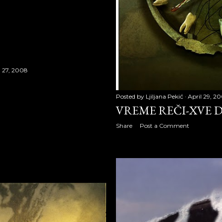
008
2008
08
8
l 27, 2008
S
 reči-XIf deo
Posted by
Ljiljana Pekić
April 29, 2
VREME REČI-XVE 
 reči-XIg deo
Share
Post a Comment
 reči-XIh deo
 reči-XIi deo
 reči-XIIa deo
 reči-XIIb deo
 reči-XIIc deo