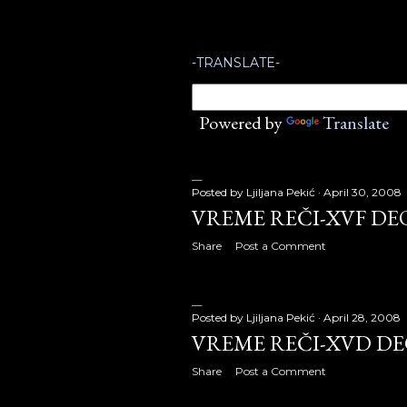
P
o
April 200
s
-TRANSLATE-
May 2007
t
June 2007
Powered by
Translate
s
July 2007
August 2
Posted by
Ljiljana Pekić
April 30, 2008
VREME REČI-XVF DE
September
Share
Post a Comment
October 2
November
Posted by
Ljiljana Pekić
April 28, 2008
VREME REČI-XVD D
December
Share
Post a Comment
2008