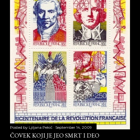
Posted by
Ljiljana Pekić
September 14, 2009
ČOVEK KOJI JE JEO SMRT I DEO