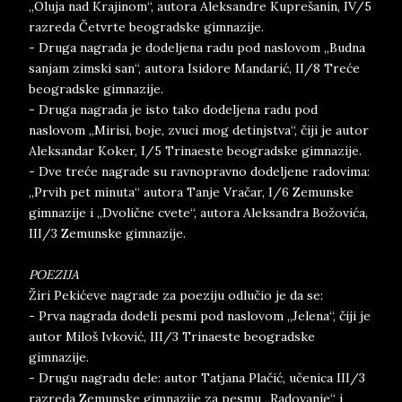
„Oluja nad Krajinom“, autora Aleksandre Kuprešanin, IV/5
razreda Četvrte beogradske gimnazije.
- Druga nagrada je dodeljena radu pod naslovom „Budna
sanjam zimski san“, autora Isidore Mandarić, II/8 Treće
beogradske gimnazije.
- Druga nagrada je isto tako dodeljena radu pod
naslovom „Mirisi, boje, zvuci mog detinjstva“, čiji je autor
Aleksandar Koker, I/5 Trinaeste beogradske gimnazije.
- Dve treće nagrade su ravnopravno dodeljene radovima:
„Prvih pet minuta“ autora Tanje Vračar, I/6 Zemunske
gimnazije i „Dvolične cvete“, autora Aleksandra Božovića,
III/3 Zemunske gimnazije.
POEZIJA
Žiri Pekićeve nagrade za poeziju odlučio je da se:
- Prva nagrada dodeli pesmi pod naslovom „Jelena“, čiji je
autor Miloš Ivković, III/3 Trinaeste beogradske
gimnazije.
- Drugu nagradu dele: autor Tatjana Plačić, učenica III/3
razreda Zemunske gimnazije za pesmu „Radovanje“ i