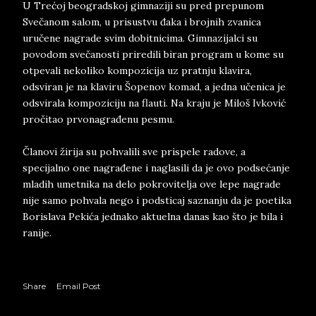
U Trećoj beogradskoj gimnaziji su pred prepunom
Svečanom salom, u prisustvu đaka i brojnih zvanica
uručene nagrade svim dobitnicima. Gimnazijalci su
povodom svečanosti priredili biran program u kome su
otpevali nekoliko kompozicija uz pratnju klavira,
odsviran je na klaviru Šopenov komad, a jedna učenica je
odsvirala kompoziciju na flauti. Na kraju je Miloš Ivković
pročitao prvonagrađenu pesmu.
Članovi žirija su pohvalili sve prispele radove, a
specijalno one nagrađene i naglasili da je ovo podsećanje
mladih umetnika na delo pokrovitelja ove lepe nagrade
nije samo pohvala nego i podsticaj saznanju da je poetika
Borislava Pekića jednako aktuelna danas kao što je bila i
ranije.
Share
Email Post