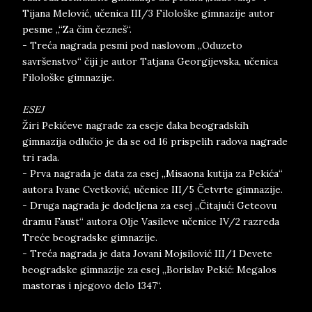
Tijana Melović, učenica III/3 Filološke gimnazije autor
pesme „“Za čim čezneš“.
- Treća nagrada pesmi pod naslovom „Oduzeto
savršenstvo“ čiji je autor Tatjana Georgijevska, učenica
Filološke gimnazije.
ESEJ
Žiri Pekićeve nagrade za eseje đaka beogradskih
gimnazija odlučio je da se od 16 prispelih radova nagrade
tri rada.
- Prva nagrada je data za esej „Misaona kutija za Pekića“
autora Ivane Cvetković, učenice III/5 Četvrte gimnazije.
- Druga nagrada je dodeljena za esej „Čitajući Geteovu
dramu Faust“ autora Olje Vasileve učenice IV/2 razreda
Treće beogradske gimnazije.
- Treća nagrada je data Jovani Mojsilović III/1 Devete
beogradske gimnazije za esej „Borislav Pekić: Megalos
mastoras i njegovo delo 1347“.