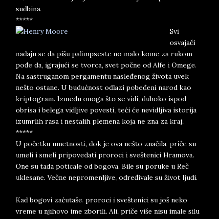
sudbina.
*****
Svi
osvajači
nadaju se da pišu palimpseste no malo kome za rukom
pođe da, igrajući se tvorca, svet počne od Alfe i Omege.
Na sastruganom pergamentu nasleđenog života uvek
nešto ostane. U budućnost odlazi pobeđeni narod kao
kriptogram. Između onoga što se vidi, duboko ispod
obrisa i belega vidljive povesti, teći će nevidljiva istorija
izumrlih rasa i nestalih plemena koja ne zna za kraj.
*****
U početku umetnosti, dok je ova nešto značila, priče su
umeli i smeli pripovedati proroci i sveštenici Hramova.
One su tada poticale od bogova. Bile su poruke u Reč
uklesane. Večne nepromenljive, određivale su život ljudi.
Kad bogovi zaćutaše. proroci i sveštenici su još neko
vreme u njihovo ime zborili. Ali, priče više nisu imale silu