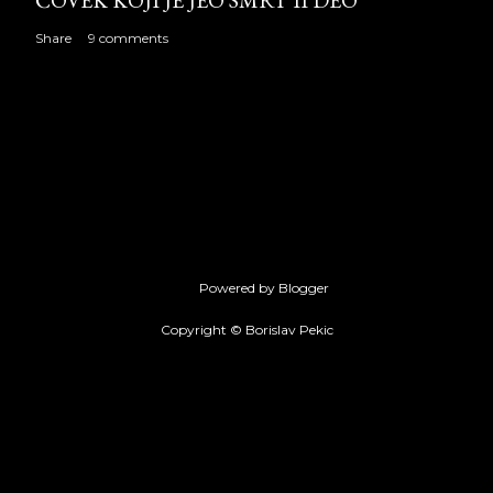
ČOVEK KOJI JE JEO SMRT II DEO
Share
9 comments
Powered by Blogger
Copyright © Borislav Pekic