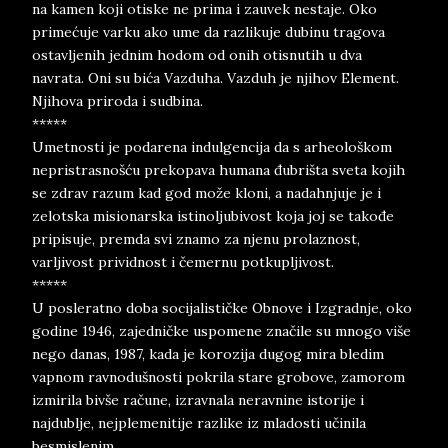
na kamen koji otiske ne prima i zauvek nestaje. Oko
primećuje varku ako ume da razlikuje dubinu tragova
ostavljenih jednim hodom od onih otisnutih u dva
navrata. Oni su bića Vazduha. Vazduh je njihov Element.
Njihova priroda i sudbina.
*****
Umetnosti je podarena indulgencija da s arheološkom
nepristrasnošću prekopava humana đubrišta sveta kojih
se zdrav razum kad god može kloni, a nadahnjuje je i
zelotska misionarska istinoljubivost koja joj se takođe
pripisuje, premda svi znamo za njenu prolaznost,
varljivost prividnost i čemernu potkupljivost.
*****
U posleratno doba socijalističke Obnove i Izgradnje, oko
godine 1946, zajedničke uspomene značile su mnogo više
nego danas, 1987, kada je korozija dugog mira bledim
vapnom ravnodušnosti pokrila stare grobove, zamorom
izmirila bivše račune, izravnala neravnine istorije i
najdublje, nejplemenitije razlike iz mladosti učinila
besmislenim.