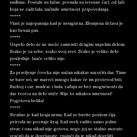
sudbine. Postale su lažne, premda su izvesne čari, od laži
koja se zadržala, načinile umetnost pripovedanja.
*****
Vlast je najopasnija kad je nesigurna. Zbunjena država je
kao besan pas.
*****
Uspelo delo se ne može zameniti drugim uspelim delom.
Svako je za sebe, svako svoj svet. Svako je veliko delo
poslednje. Inače veliko nije.
*****
Za pravljenje čoveka nije nužan nikakav naročiti dar. Time
se bave svi, ne mareći mnogo kakav će im proizvod biti.
Razboj i car, mudrac i luda, rađaju se bez mogućnosti da
dar tvorca na delo utiče. Nije to nikakva umetnost!
Pogotovu belika!
*****
Strašno je kad kraja nema. Kad se bavite poslom čija
priroda ne poznaje kraj. Kad uvek radite samo jednu
stvar, i ona nikad nije gotova, nego joj se stalno morate
vraćati da je dovršavate, znajući da je nikad dovršiti