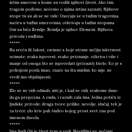
istim smerom u kome su vodili njihovi životi. Ako tim
tragom pođemo, nećemo o njima istinu saznati. Njihove
stope tu su ali se ne vide. Osećaju se u tuđim tragovima,
naziru u tuđim smerovima, otkrivaju u tuđim stopama.
Oni su bića Zemlje. Zemlja je njihov Element. Njihova
priroda i sudbina.
*****
Na sreću ili žalost, zavisno s koje strane nečiju iskrenost
uzimate, svaka ispovest, svako priznanje, otkriva i više i
manje od onoga što se ispovedati (priznati) htelo. Ko je s
policijom posla imao, znaće na šta mislim; ko nije, ne
vredi mu objašnjavati.
*****
Zlo se ne vidi odmah, niti je, i kad se vidi, svakome dano
da ga prepozna. A onda, i raznih zala ima. Jedna potiču iz
ljudske prirode; druga tvore prilike, nevolje, slučaj; tek je
za treće zlo kriv pali Anđeo kojeg prost svet zna pod
imenom đavola.
*****
Ima ljudi čiji je život trag u vodi. Nevidljivi su, nečujni,