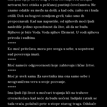
netvarni, bez otiska u peščanoj pustinji čovečanstva. Ne
znamo odakle su među na došli, a kad odu, zašto su i kuda
otišli. Dok su bogovi zemljom greli, tako smo ih
prepoznavali. Kad nas napustiše, od njihovih moći ljudi
naslediše jedino sposobnost da žive, ali da ne budu.
Njihovo je biće Voda. Voda njihov Element. U vodi njihova
priroda i sudbina.
*****
Ko moć pritežava, mora pre svega u sebe, u sopstveni
sud poverenja imati.
*****
Moć nameće odgovornosti koje zahtevaju i lične žrtve.
*****
Moć je uvek sama. Za savetnika ima ona samo sebe i
neograničenu veru u svoje pozvanje.
*****
Ima ljudi čiji život u močvari trajanja liči na trahove
crvenokožaca kad neće da budu uočeni. Indijski ratnik se
tada vraća, polažući pete u stope starog traga. Odskače