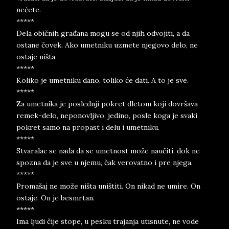
nećete.
*****
Dela običnih građana mogu se od njih odvojiti, a da
ostane čovek. Ako umetniku uzmete njegovo delo, ne
ostaje ništa.
*****
Koliko je umetniku dano, toliko će dati. A to je sve.
*****
Za umetnika je poslednji pokret dletom koji dovršava
remek-delo, neponovljivo, jedino, posle koga je svaki
pokret samo na propast i delu i umetniku.
*****
Stvaralac se nada da se umetnost može naučiti, dok ne
spozna da je sve u njemu, čak verovatno i pre njega.
*****
Promašaj ne može ništa uništiti. On nikad ne umire. On
ostaje. On je besmrtan.
*****
Ima ljudi čije stope, u pesku trajanja utisnute, ne vode