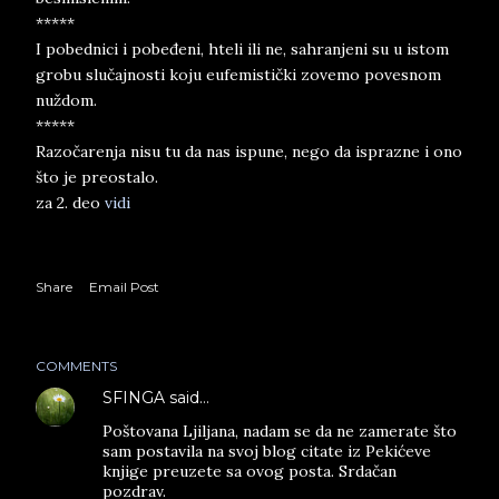
*****
I pobednici i pobeđeni, hteli ili ne, sahranjeni su u istom
grobu slučajnosti koju eufemistički zovemo povesnom
nuždom.
*****
Razočarenja nisu tu da nas ispune, nego da isprazne i ono
što je preostalo.
za 2. deo
vidi
Share
Email Post
COMMENTS
SFINGA
said…
Poštovana Ljiljana, nadam se da ne zamerate što
sam postavila na svoj blog citate iz Pekićeve
knjige preuzete sa ovog posta. Srdačan
pozdrav.