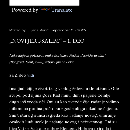
Powered by
Translate
Posted by
Ljiljana Pekić
September 06, 2007
„NOVI JERUSALIM“ – 1. DEO
Neke ideje iz gotske hronike Borislava Pekića „Novi Jerusalim“
(Beograd, Nolit, 1988); izbor Ljiljane Pekić
za 2. deo
vidi
Ima ljudi čiji je život trag vrelog železa u tle utisnut. Gde
stupe, pod njima gori. Kad minu, dim spaljene zemlje
dugo još vređa oči. Oni su kao zvezde čije rađanje vidimo
milionima godina pošto su zgasle ali ga nikad ne čujemo.
Smrt starog sunca izgleda kao rađanje novog; umiranje
ovakvih ljudi uvek je rađanje novog i neizvesnog. Oni su
bića Vatre. Vatra je njihov Element. Njihova priroda i