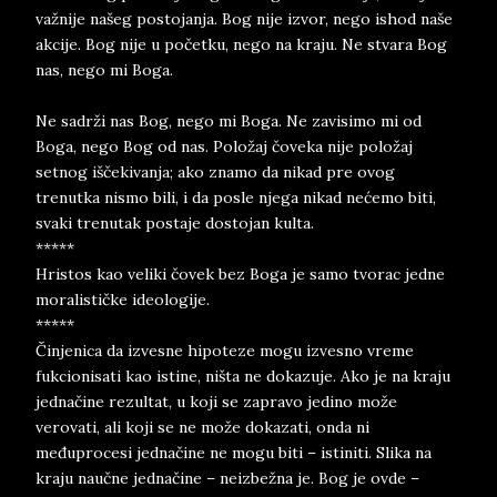
važnije našeg postojanja. Bog nije izvor, nego ishod naše
akcije. Bog nije u početku, nego na kraju. Ne stvara Bog
nas, nego mi Boga.
Ne sadrži nas Bog, nego mi Boga. Ne zavisimo mi od
Boga, nego Bog od nas. Položaj čoveka nije položaj
setnog iščekivanja; ako znamo da nikad pre ovog
trenutka nismo bili, i da posle njega nikad nećemo biti,
svaki trenutak postaje dostojan kulta.
*****
Hristos kao veliki čovek bez Boga je samo tvorac jedne
moralističke ideologije.
*****
Činjenica da izvesne hipoteze mogu izvesno vreme
fukcionisati kao istine, ništa ne dokazuje. Ako je na kraju
jednačine rezultat, u koji se zapravo jedino može
verovati, ali koji se ne može dokazati, onda ni
međuprocesi jednačine ne mogu biti – istiniti. Slika na
kraju naučne jednačine – neizbežna je. Bog je ovde –