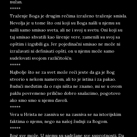
nužan.
*****
Traženje Boga je drugim rečima izraženo traženje smisla.
Nevolja je u tome što oni koji su Boga našli u njemu su
našli samo smisao sveta, ali ne i svoj u svetu. Oni koji su
taj smisao shvatili kao širenje vere, zamenili su svoj sa
opštim i izgubili ga. Jer pojedinačni smisao ne može ni
izražavati ni definisati opšti, on u njemu može samo
sudelovati svojom različitošću.
*****
Najbolje što se za svet može reći jeste da ga je Bog
stvorio s nekom namerom, ali to je istina i za pakao.
Budući međutim da o raju ništa ne znamo, mi se u ovom
paklu povremeno prilično dobro snalazimo, pogotovo
ako smo smo u njemu đavoli.
*****
Vera u Hrista ne zasniva se na zasniva se na istorijskim
faktima o njemu, nego na našoj žudnji za Bogom.
*****
Bog sve može. U njemu su sadržane sve suprotnosti. Da