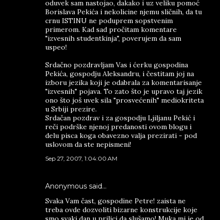
oduvek sam nastojao, dakako i uz veliku pomoć
Borislava Pekića i nekolicine njemu sličnih, da tu
crnu ISTINU ne poduprem sopstvenim
primerom. Kad sad pročitam komentare
"izvesnih studentkinja", poverujem da sam
uspeo!
Srdačno pozdravljam Vas i ćerku gospodina
Pekića, gospodju Aleksandru, i čestitam joj na
izboru jezika koji je odabrala za komentarisanje
"izvesnih" pojava. To zato što je upravo taj jezik
ono što još uvek sila "prosvećenih" mediokriteta
u Srbiji prezire.
Srdačan pozdrav i za gospodju Ljiljanu Pekić i
reči podrške njenoj predanosti ovom blogu i
delu pisca koga obavezno valja prezirati - pod
uslovom da ste nepismeni!
Sep 27, 2007, 1:04:00 AM
Anonymous said…
Svaka Vam čast, gospodine Petre! zaista ne
treba ovde dozvoliti bizarne konstrukcije koje
smo svaki dan u prilici da slušamo! Muka mi je od