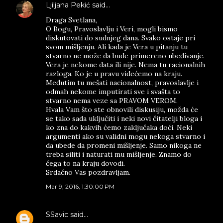
Ljiljana Pekić
said…
Draga Svetlana,
O Bogu, Pravoslavlju i Veri, mogli bismo
diskutovati do sudnjeg dana. Svako ostaje pri
svom mišljenju. Ali kada je Vera u pitanju tu
stvarno ne može da bude primereno ubeđivanje.
Vera je nekome data ili nije. Nema tu racionalnih
razloga. Ko je u pravu videćemo na kraju.
Međutim tu mešati nacionalnost, pravoslavlje i
odmah nekome imputirati sve i svašta to
stvarno nema veze sa PRAVOM VEROM.
Hvala Vam što ste obnovili diskusiju, možda će
se tako sada uključiti i neki novi čitatelji bloga i
ko zna do kakvih ćemo zaključaka doći. Neki
argumenti ako su validni mogu nekoga stvarno i
da ubede da promeni mišljenje. Samo nikoga ne
treba siliti i naturati mu mišljenje. Znamo do
čega to na kraju dovodi.
Srdačno Vas pozdravljam.
Mar 9, 2016, 1:30:00 PM
SSavic
said…