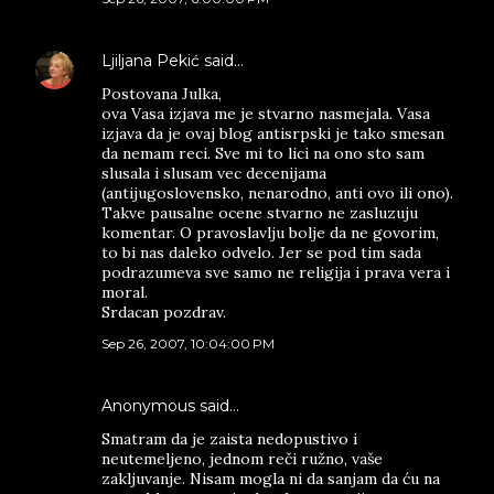
Ljiljana Pekić
said…
Postovana Julka,
ova Vasa izjava me je stvarno nasmejala. Vasa
izjava da je ovaj blog antisrpski je tako smesan
da nemam reci. Sve mi to lici na ono sto sam
slusala i slusam vec decenijama
(antijugoslovensko, nenarodno, anti ovo ili ono).
Takve pausalne ocene stvarno ne zasluzuju
komentar. O pravoslavlju bolje da ne govorim,
to bi nas daleko odvelo. Jer se pod tim sada
podrazumeva sve samo ne religija i prava vera i
moral.
Srdacan pozdrav.
Sep 26, 2007, 10:04:00 PM
Anonymous said…
Smatram da je zaista nedopustivo i
neutemeljeno, jednom reči ružno, vaše
zakljuvanje. Nisam mogla ni da sanjam da ću na