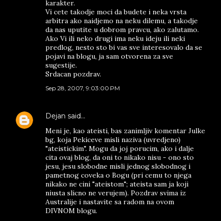
karakter.
Vi cete takodje moci da budete i neka vrsta
arbitra ako naidjemo na neku dilemu, a takodje
da nas uputite u dobrom pravcu, ako zalutamo.
Ako Vi ili neko drugi ima neku ideju ili neki
predlog, nesto sto bi vas sve interesovalo da se
pojavi na blogu, ja sam otvorena za sve
sugestije.
Srdacan pozdrav.
Sep 28, 2007, 9:03:00 PM
Dejan
said…
Meni je, kao ateisti, bas zanimljiv komentar Julke
bg, koja Pekiceve misli naziva (uvredjeno)
"ateistickim". Mogu da joj porucim, ako i dalje
cita ovaj blog, da oni to nikako nisu - ono sto
jesu, jesu slobodne misli jednog slobodnog i
pametnog coveka o Bogu (pri cemu to njega
nikako ne cini "ateistom"; ateista sam ja koji
niusta slicno ne verujem). Pozdrav svima iz
Australije i nastavite sa radom na ovom
DIVNOM blogu.