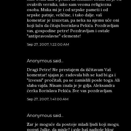
ovakvih vernika, iako sam veoma religiozna
osoba. Muka mi je i od srpske pameti i od
srpske patnje, veličine, i tako dalje. vaš
komentar je izuzetan, pa neka na njemu uče oni
koji lažu da čitaju borislava Pekića. Pozdravljam
vas, gospodine petre! Pozdravljam i ostale
"antipravoslavne" elemente!
Sep 27, 2007, 1:22:00 AM
Anonymous said…
Dragi Petre! Ne prestajem da iščitavam Vaš
komentar! sjajan je. radovala bih se kad bi ga i
"izvesni" pročitali, pa se zamislili posle toga. Ali
slaba vajda. Nisam znala je je gdja. Aleksandra
ćerka Borislava Pekića. Sve vas pozdravljam.
Sep 27, 2007, 1:41:00 AM
Anonymous said…
Zar je moguće da postoje mladi ljudi koji mogu,
poput Julke, da misle? i gde baš nadjoše blog