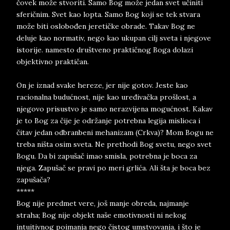
čovek može stvoriti. Samo Bog može jedan svet učiniti
sferičnim. Svet kao lopta. Samo Bog koji se tek stvara
može biti oslobođen jeretičke obrade. Takav Bog ne
deluje kao normativ, nego kao ukupan cilj sveta i njegove
istorije. namesto društveno praktičnog Boga dolazi
objektivno praktičan.
On je iznad svake hereze, jer nije gotov. Jeste kao
racionalna budućnost, nije kao uređivačka prošlost, a
njegovo prisustvo je samo nerazvijena mogućnost. Kakav
je to Bog za čije je održanje potrebna legija mislioca i
čitav jedan odbranbeni mehanizam (Crkva)? Mom Bogu ne
treba ništa osim sveta. Ne prethodi Bog svetu, nego svet
Bogu. Da bi zapušač imao smisla, potrebna je boca za
njega. Zapušač se pravi po meri grlića. Ali šta je boca bez
zapušača?
*****
Bog nije predmet vere, još manje obreda, najmanje
straha; Bog nije objekt naše emotivnosti ni nekog
intuitivnog poimanja nego čistog umstvovanja, i što je