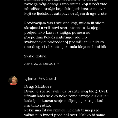
razloga očiglednog samo onima koji u reči vide
ishodište i oružje koje štiti ljudskost, a ne uvir u
koji se ljudskost zatrpava oružjem druge vrste.
Pozdravljam Vas i sve one koji, milom ili silom
skrajnuti u vrli, novi svet interneta, iz njega,
podjednako kao i iz knjiga, ponesu od
gospodina Pekića najbitnije- ideju o
svakodnevici podređenoj promišljanju, nikako
ono drugo i obrnuto, jer onda ideja ne bi ni bilo.
Svako dobro.
Apr 5, 2012, 1:35:00 PM
Ljiljana Pekić
said…
Dragi Zlatibore,
Divno je što se javili i da pratite ovaj blog. Uvek
uživam kada se oko neke teme razvije diskusija i
kada ljudi iznesu svoje mišljenje, jer to je kod
nas tako retko.
Pekić ima čitavu riznicu lucidnih tema pa je
važno njih izneti pred naš svet. Koliko bi samo