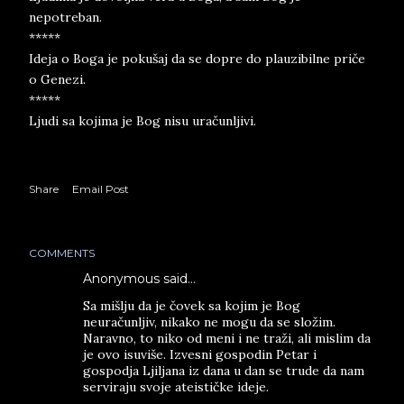
nepotreban.
*****
Ideja o Boga je pokušaj da se dopre do plauzibilne priče
o Genezi.
*****
Ljudi sa kojima je Bog nisu uračunljivi.
Share
Email Post
COMMENTS
Anonymous said…
Sa mišlju da je čovek sa kojim je Bog
neuračunljiv, nikako ne mogu da se složim.
Naravno, to niko od meni i ne traži, ali mislim da
je ovo isuviše. Izvesni gospodin Petar i
gospodja Ljiljana iz dana u dan se trude da nam
serviraju svoje ateističke ideje.