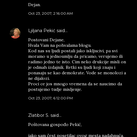
Dejan.
Oct 23, 2007, 2:16:00 AM
Ljiljana Pekić
said…
Postovani Dejane,
Hvala Vam na pohvalama blogu.
Kod nas su ljudi postali jako iskljucivi, pa svi
moramo u jednoumlju da pricamo, verujemo ili
radimo jedno te isto. Cim neko drukcije misli on
je odmah izdajnik. Retki su ljudi koji znaju i
ponasaju se kao demokrate. Vode se monolozi a
ne dijalozi.
Proci ce jos mnogo vremena da se naucimo da
postujemo tudje misljenje.
Oct 23, 2007, 6:12:00 PM
Zlatibor S. said…
Poštovana gospođo Pekić,
iako sam čest posetilac ovog mesta nadahnuća,