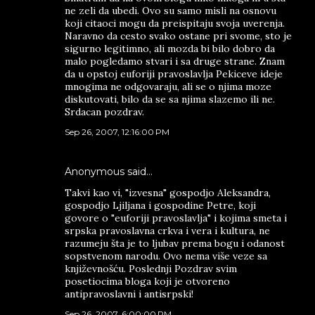
ne zeli da ubedi. Ovo su samo misli na osnovu
koji citaoci mogu da preispitaju svoja uverenja.
Naravno da cesto svako ostane pri svome, sto je
sigurno legitimno, ali mozda bi bilo dobro da
malo pogledamo stvari i sa druge strane. Znam
da u opstoj euforiji pravoslavlja Pekiceve ideje
mnogima ne odgovaraju, ali se o njima moze
diskutovati, bilo da se sa njima slazemo ili ne.
Srdacan pozdrav.
Sep 26, 2007, 12:16:00 PM
Anonymous said…
Takvi kao vi, "izvesna" gospodjo Aleksandra,
gospodjo Ljiljana i gospodine Petre, koji
govore o "euforiji pravoslavlja" i kojima smeta i
srpska pravoslavna crkva i vera i kultura, ne
razumeju šta je to ljubav prema bogu i odanost
sopstvenom narodu. Ovo nema više veze sa
književnošću. Poslednji Pozdrav svim
posetiocima bloga koji je otvoreno
antipravoslavni i antisrpski!
Sep 26, 2007, 6:00:00 PM