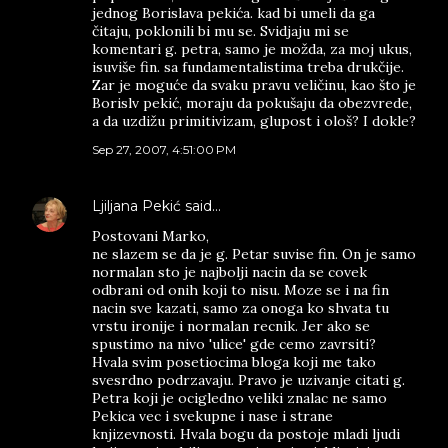
jednog Borislava pekića. kad bi umeli da ga
čitaju, poklonili bi mu se. Svidjaju mi se
komentari g. petra, samo je možda, za moj ukus,
isuviše fin. sa fundamentalistima treba drukčije.
Zar je moguće da svaku pravu veličinu, kao što je
Borislv pekić, moraju da pokušaju da obezvrede,
a da uzdižu primitivizam, glupost i ološ? I dokle?
Sep 27, 2007, 4:51:00 PM
Ljiljana Pekić
said…
Postovani Marko,
ne slazem se da je g. Petar suvise fin. On je samo
normalan sto je najbolji nacin da se covek
odbrani od onih koji to nisu. Moze se i na fin
nacin sve kazati, samo za onoga ko shvata tu
vrstu ironije i normalan recnik. Jer ako se
spustimo na nivo 'ulice' gde cemo zavrsiti?
Hvala svim posetiocima bloga koji me tako
svesrdno podrzavaju. Pravo je uzivanje citati g.
Petra koji je ocigledno veliki znalac ne samo
Pekica vec i svekupne i nase i strane
knjizevnosti. Hvala bogu da postoje mladi ljudi