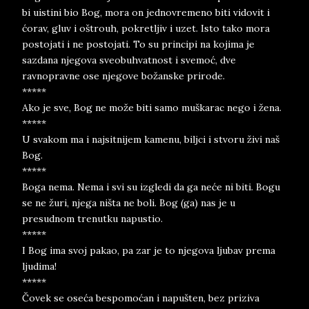
bi uistini bio Bog, mora on jednovremeno biti vidovit i
ćorav, gluv i oštrouh, pokretljiv i uzet. Isto tako mora
postojati i ne postojati. To su principi na kojima je
sazdana njegova sveobuhvatnost i svemoć, dve
ravnopravne ose njegove božanske prirode.
*****
Ako je sve, Bog ne može biti samo muškarac nego i žena.
*****
U svakom ma i najsitnijem kamenu, biljci i stvoru živi naš
Bog.
*****
Boga nema. Nema i svi su izgledi da ga neće ni biti. Bogu
se ne žuri, njega ništa ne boli. Bog (ga) nas je u
presudnom trenutku napustio.
*****
I Bog ima svoj pakao, pa zar je to njegova ljubav prema
ljudima!
*****
Čovek se oseća bespomoćan i napušten, bez priziva