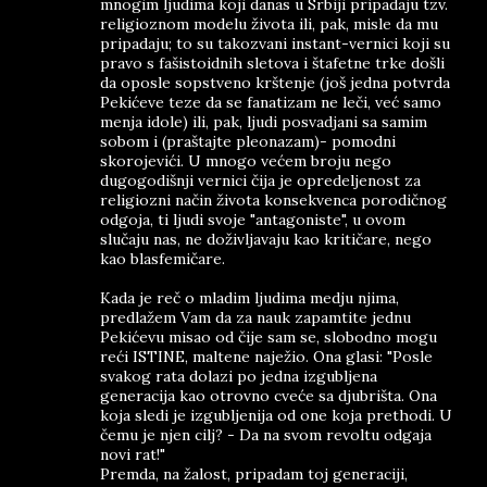
mnogim ljudima koji danas u Srbiji pripadaju tzv.
religioznom modelu života ili, pak, misle da mu
pripadaju; to su takozvani instant-vernici koji su
pravo s fašistoidnih sletova i štafetne trke došli
da oposle sopstveno krštenje (još jedna potvrda
Pekićeve teze da se fanatizam ne leči, već samo
menja idole) ili, pak, ljudi posvadjani sa samim
sobom i (praštajte pleonazam)- pomodni
skorojevići. U mnogo većem broju nego
dugogodišnji vernici čija je opredeljenost za
religiozni način života konsekvenca porodičnog
odgoja, ti ljudi svoje "antagoniste", u ovom
slučaju nas, ne doživljavaju kao kritičare, nego
kao blasfemičare.
Kada je reč o mladim ljudima medju njima,
predlažem Vam da za nauk zapamtite jednu
Pekićevu misao od čije sam se, slobodno mogu
reći ISTINE, maltene naježio. Ona glasi: "Posle
svakog rata dolazi po jedna izgubljena
generacija kao otrovno cveće sa djubrišta. Ona
koja sledi je izgubljenija od one koja prethodi. U
čemu je njen cilj? - Da na svom revoltu odgaja
novi rat!"
Premda, na žalost, pripadam toj generaciji,