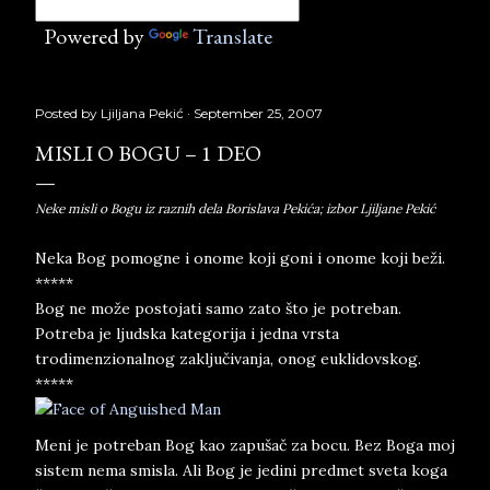
Powered by
Translate
Posted by
Ljiljana Pekić
September 25, 2007
MISLI O BOGU – 1 DEO
Neke misli o Bogu iz raznih dela Borislava Pekića; izbor Ljiljane Pekić
Neka Bog pomogne i onome koji goni i onome koji beži.
*****
Bog ne može postojati samo zato što je potreban.
Potreba je ljudska kategorija i jedna vrsta
trodimenzionalnog zaključivanja, onog euklidovskog.
*****
Meni je potreban Bog kao zapušač za bocu. Bez Boga moj
sistem nema smisla. Ali Bog je jedini predmet sveta koga