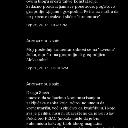
ovom blogu sresti takve konstatacije.
Srdačno pozdravljam sve posetioce, pogotovo
gospodju Ljiljanu i gospodina Petra uz molbu da
ne prećute ovakve i slične "komentare"
Sep 26, 2007, 11:11:00 PM
Anonymous said…
Moj poslednji komentar odnosi se na "izvesnu"
Julku, nipošto na gospodju ili gospodljicu
Aleksandru!
Sep 26, 2007, 11:13:00 PM
Anonymous said…
Draga Snežo,
umesto da se bavimo komentarisanjem
zaključaka osoba koje, očito, ne umeju da
komentarišu, već isključivo da kvalifikuju, i koje,
sva je prilika, nisu ni obaveštene da je Borislav
Pekić bio PISAC (možda misle da je bio
kulumnista kakvog tabloidnog magazina