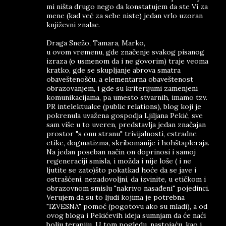
mi ništa drugo nego da konstatujem da ste Vi za
mene (kad već za sebe niste) jedan vrlo uzoran
književni znalac.
Draga Snežo, Tamara, Marko,
u ovom vremenu, gde značenje svakog pisanog
izraza (o usmenom da i ne govorim) traje veoma
kratko, gde se skupljanje abrova smatra
obaveštenošću, a elementarna obaveštenost
obrazovanjem, i gde su kriterijumi zamenjeni
komunikacijama, pa umesto stvarnih, imamo tzv.
PR intelektualce (public relations), blog koji je
pokrenula uvažena gospodja Ljiljana Pekić, sve
sam više u to uveren, predstavlja jedan značajan
prostor "s onu stranu" trivijalnosti, estradne
etike, dogmatizma, skribomanije i hohštapleraja.
Na jedan poseban način on doprinosi i samoj
regeneraciji smisla, i možda i nije loše ( i ne
ljutite se zato)što pokatkad hoće da se jave i
ostrašćeni, nezadovoljni, da izvinite, u etičkom i
obrazovnom smislu "nakrivo nasađeni" pojedinci.
Verujem da su to ljudi kojima je potrebna
"IZVESNA" pomoć (pogotovu ako su mladi), a od
ovog bloga i Pekićevih ideja sumnjam da će naći
bolju terapiju. U tom pogledu, nastojaću, kao i