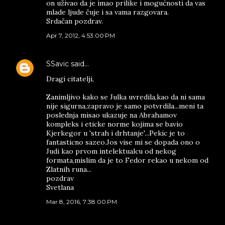
on uživao da je imao prilike i mogućnosti da vas
mlade ljude čuje i sa vama razgovara.
Srdačan pozdrav.
Apr 7, 2012, 4:53:00 PM
SSavic
said…
Dragi citatelji,
Zanimljivo kako se Julka uvredila,kao da ni sama
nije sigurna,zapravo je samo potvrdila...meni ta
poslednja misao ukazuje na Abrahamov
kompleks i eticke norme kojima se bavio
Kjerkegor u 'strah i drhtanje'...Pekic je to
fantasticno sazeo.Jos vise mi se dopada ono o
Judi kao prvom intelektualcu od nekog
formata,mislim da je to Fedor rekao u nekom od
Zlatnih runa...
pozdrav
Svetlana
Mar 8, 2016, 7:38:00 PM