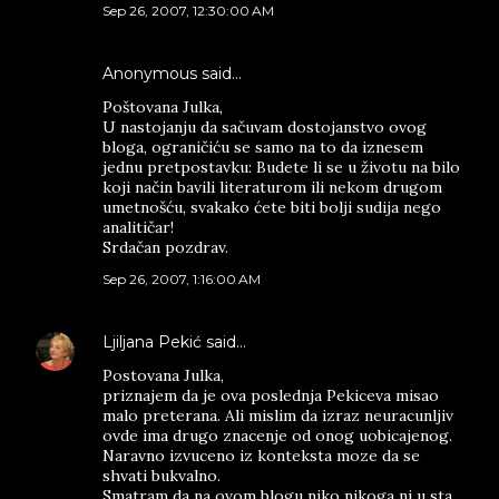
Sep 26, 2007, 12:30:00 AM
Anonymous said…
Poštovana Julka,
U nastojanju da sačuvam dostojanstvo ovog
bloga, ograničiću se samo na to da iznesem
jednu pretpostavku: Budete li se u životu na bilo
koji način bavili literaturom ili nekom drugom
umetnošću, svakako ćete biti bolji sudija nego
analitičar!
Srdačan pozdrav.
Sep 26, 2007, 1:16:00 AM
Ljiljana Pekić
said…
Postovana Julka,
priznajem da je ova poslednja Pekiceva misao
malo preterana. Ali mislim da izraz neuracunljiv
ovde ima drugo znacenje od onog uobicajenog.
Naravno izvuceno iz konteksta moze da se
shvati bukvalno.
Smatram da na ovom blogu niko nikoga ni u sta