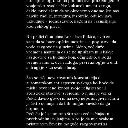
koncipiranog tako da podmiri sve potrebe jedne
voajersko-svađalačke kulture), umesto toga,
dakle, predlažem da se okrenemo onome što nas
najviše raduje, intrigira, inspiriše, oduševljava,
uzbudjuje - jednostavno, nagoni na razmišljanje
kod velikog pisca.
Ne priliči čitaocima Borislava Pekića, uveren
sam, da se bave opštim mestima, a pogotovu da
vode razgovor s gluvima. Lično, već duže
vremena nastojim da se ne upuštam ni u kakve
razgovore sa ljudimo koji, očigledno, u Boga
veruju samo iz dva razloga: prvi razlog je trend,
a drugi je - za svaki slučaj.
Što se tiče neverovatnih konstatacija o
automatskom antisrpstvu svakoga ko hoće da
misli i otvoreno iznosi svoje religiozne ili
ateističke stavove, svejedno, o njima je veliki
Pekić davno govorio na svoj neponovljivi način, a
ja čisto sumnjam da bih mogao suvislo da ga
dopunim.
Reći ću još samo ono što sam već načinjao u
prethodnim javljanjima. A to je da nije svakom
pristojnom čoveku moguće razgovarati sa