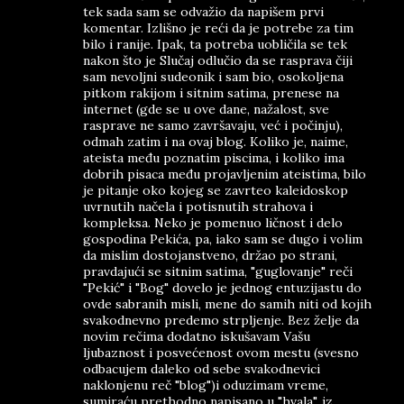
tek sada sam se odvažio da napišem prvi
komentar. Izlišno je reći da je potrebe za tim
bilo i ranije. Ipak, ta potreba uobličila se tek
nakon što je Slučaj odlučio da se rasprava čiji
sam nevoljni sudeonik i sam bio, osokoljena
pitkom rakijom i sitnim satima, prenese na
internet (gde se u ove dane, nažalost, sve
rasprave ne samo završavaju, već i počinju),
odmah zatim i na ovaj blog. Koliko je, naime,
ateista među poznatim piscima, i koliko ima
dobrih pisaca među projavljenim ateistima, bilo
je pitanje oko kojeg se zavrteo kaleidoskop
uvrnutih načela i potisnutih strahova i
kompleksa. Neko je pomenuo ličnost i delo
gospodina Pekića, pa, iako sam se dugo i volim
da mislim dostojanstveno, držao po strani,
pravdajući se sitnim satima, "guglovanje" reči
"Pekić" i "Bog" dovelo je jednog entuzijastu do
ovde sabranih misli, mene do samih niti od kojih
svakodnevno predemo strpljenje. Bez želje da
novim rečima dodatno iskušavam Vašu
ljubaznost i posvećenost ovom mestu (svesno
odbacujem daleko od sebe svakodnevici
naklonjenu reč "blog")i oduzimam vreme,
sumiraću prethodno napisano u "hvala", iz