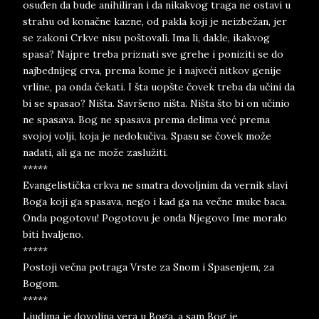
osuđen da bude anihiliran i da nikakvog traga ne ostavi u
strahu od konačne kazne, od pakla koji je neizbežan, jer
se zakoni Crkve nisu poštovali. Ima li, dakle, ikakvog
spasa? Najpre treba priznati sve grehe i poniziti se do
najbednijeg crva, prema kome je i najveći nitkov genije
vrline, pa onda čekati. I šta uopšte čovek treba da učini da
bi se spasao? Ništa. Savršeno ništa. Ništa što bi on učinio
ne spasava. Bog ne spasava prema delima već prema
svojoj volji, koja je nedokučiva. Spasu se čovek može
nadati, ali ga ne može zaslužiti.
*****
Evangelistička crkva ne smatra dovoljnim da vernik slavi
Boga koji ga spasava, nego i kad ga na večne muke baca.
Onda pogotovu! Pogotovu je onda Njegovo Ime moralo
biti hvaljeno.
*****
Postoji večna potraga Vrste za Snom i Spasenjem, za
Bogom.
*****
Ljudima je dovoljna vera u Boga, a sam Bog je