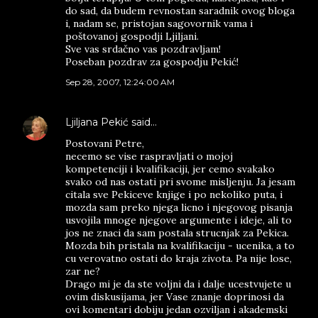
do sad, da budem revnostan saradnik ovog bloga
i, nadam se, pristojan sagovornik vama i
poštovanoj gospodji Ljiljani.
Sve vas srdačno vas pozdravljam!
Poseban pozdrav za gospodju Pekić!
Sep 28, 2007, 12:24:00 AM
Ljiljana Pekić
said…
Postovani Petre,
necemo se vise raspravljati o mojoj
kompetenciji i kvalifikaciji, jer cemo svakako
svako od nas ostati pri svome misljenju. Ja jesam
citala sve Pekiceve knjige i po nekoliko puta, i
mozda sam preko njega licno i njegovog pisanja
usvojila mnoge njegove argumente i ideje, ali to
jos ne znaci da sam postala strucnjak za Pekica.
Mozda bih pristala na kvalifikaciju - ucenika, a to
cu verovatno ostati do kraja zivota. Pa nije lose,
zar ne?
Drago mi je da ste voljni da i dalje ucestvujete u
ovim diskusijama, jer Vase znanje doprinosi da
ovi komentari dobiju jedan ozviljan i akademski