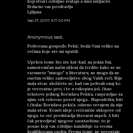
koji stvari ozbiljno svataju a nisu iskljucivi.
Srdacno vas pozdravlja
Ljiljana
Sep 27, 2007, 6:17:00 PM
Anonymous said…
Poštovana gospođo Pekić, hvala Vam veliko na
rečima koje ste mi uputili.
Uprkos tome što ste kat-kad, na jedan fini,
samoironičan način skloni da tvrdite kako se ne
razumete "mnogo" u literaturu, ne mogu da ne
osetim veliko zadovoljstvo zbog Vaših reči. Nije
mala stvar, složićete se, kad vas pohvali onaj ko
je verovatno prvi, i to u rukopisu još, čitao
tekstove jednog Borislava Pekića, raspravljao sa
njim, vek vekovao pored njega... Naposletku, biti
i čitalac Borislava pekića, odavno verujem da nije
mala stvar. Krasti ideje i rečenične sklopove od
njega, to već predstavlja literarni uspeh. A biti
čak priredjivač njegove zaostavštine, to je
posao koji vas ozbiljno kandiduje za veoma
kvalifikovanu osobu. Prema tome, ne preostaje