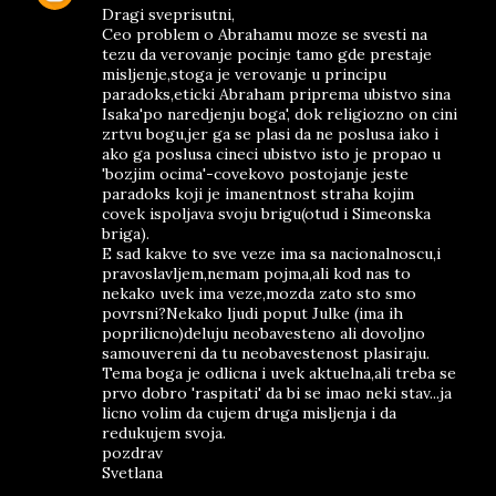
Dragi sveprisutni,
Ceo problem o Abrahamu moze se svesti na
tezu da verovanje pocinje tamo gde prestaje
misljenje,stoga je verovanje u principu
paradoks,eticki Abraham priprema ubistvo sina
Isaka'po naredjenju boga', dok religiozno on cini
zrtvu bogu,jer ga se plasi da ne poslusa iako i
ako ga poslusa cineci ubistvo isto je propao u
'bozjim ocima'-covekovo postojanje jeste
paradoks koji je imanentnost straha kojim
covek ispoljava svoju brigu(otud i Simeonska
briga).
E sad kakve to sve veze ima sa nacionalnoscu,i
pravoslavljem,nemam pojma,ali kod nas to
nekako uvek ima veze,mozda zato sto smo
povrsni?Nekako ljudi poput Julke (ima ih
poprilicno)deluju neobavesteno ali dovoljno
samouvereni da tu neobavestenost plasiraju.
Tema boga je odlicna i uvek aktuelna,ali treba se
prvo dobro 'raspitati' da bi se imao neki stav...ja
licno volim da cujem druga misljenja i da
redukujem svoja.
pozdrav
Svetlana