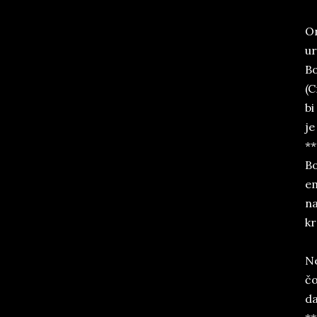
On
ur
Bo
(C
bi
je
**
Bo
em
na
kr
Ne
čo
da