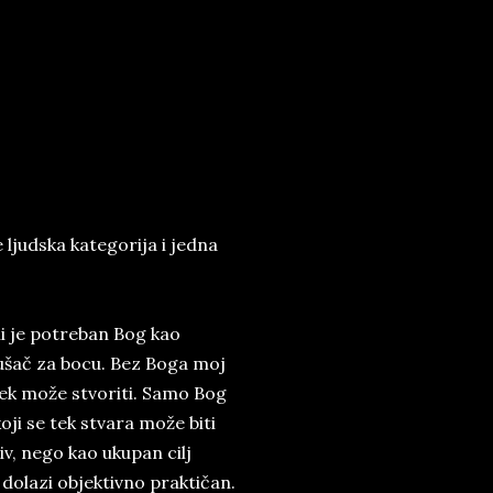
ljudska kategorija i jedna
 je potreban Bog kao
šač za bocu. Bez Boga moj
vek može stvoriti. Samo Bog
oji se tek stvara može biti
v, nego kao ukupan cilj
dolazi objektivno praktičan.