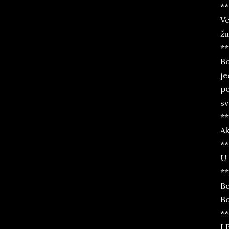
**
Ve
žu
**
Bo
je
po
sv
**
Ak
**
U 
**
Bo
Bo
**
I 