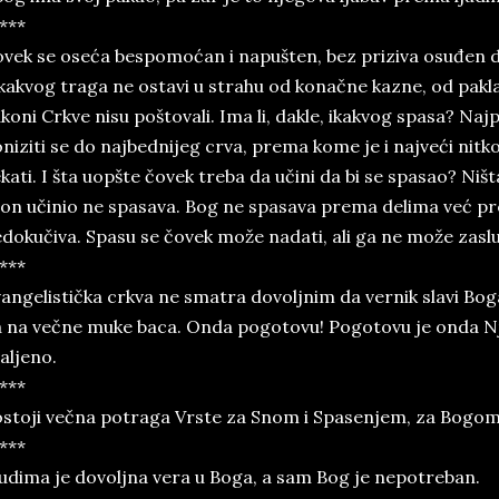
***
vek se oseća bespomoćan i napušten, bez priziva osuđen da
kakvog traga ne ostavi u strahu od konačne kazne, od pakla 
koni Crkve nisu poštovali. Ima li, dakle, ikakvog spasa? Naj
niziti se do najbednijeg crva, prema kome je i najveći nitko
kati. I šta uopšte čovek treba da učini da bi se spasao? Ništ
 on učinio ne spasava. Bog ne spasava prema delima već prem
dokučiva. Spasu se čovek može nadati, ali ga ne može zasluž
***
angelistička crkva ne smatra dovoljnim da vernik slavi Boga
 na večne muke baca. Onda pogotovu! Pogotovu je onda N
aljeno.
***
stoji večna potraga Vrste za Snom i Spasenjem, za Bogom
***
udima je dovoljna vera u Boga, a sam Bog je nepotreban.