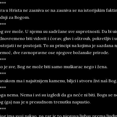
***
ra u Hrista ne zasniva se na zasniva se na istorijskim fakt
dnji za Bogom.
***
g sve može. U njemu su sadržane sve suprotnosti. Da bi ui
dnovremeno biti vidovit i ćorav, gluv i oštrouh, pokretljiv i
stojati i ne postojati. To su principi na kojima je sazdana
emoć, dve ravnopravne ose njegove božanske prirode.
***
o je sve, Bog ne može biti samo muškarac nego i žena.
***
svakom ma i najsitnijem kamenu, biljci i stvoru živi naš Bog
***
ga nema. Nema i svi su izgledi da ga neće ni biti. Bogu se ne
g (ga) nas je u presudnom trenutku napustio.
***
Bog ima svoj pakao, pa zar je to njegova ljubav prema ljudi