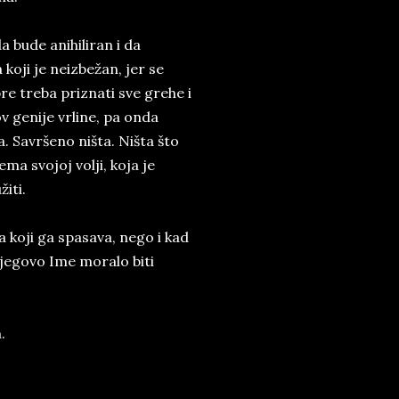
 bude anihiliran i da
koji je neizbežan, jer se
pre treba priznati sve grehe i
v genije vrline, pa onda
a. Savršeno ništa. Ništa što
a svojoj volji, koja je
iti.
 koji ga spasava, nego i kad
jegovo Ime moralo biti
.