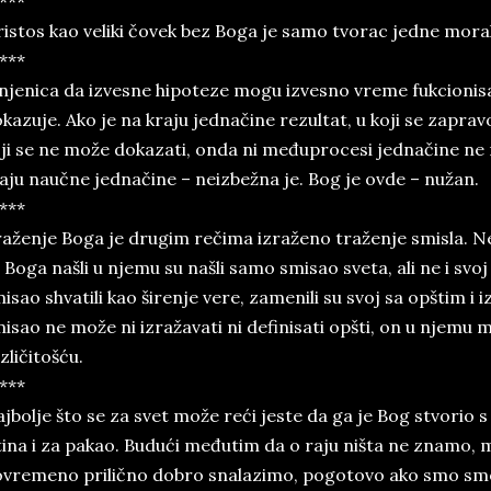
***
istos kao veliki čovek bez Boga je samo tvorac jedne morali
***
njenica da izvesne hipoteze mogu izvesno vreme fukcionisat
kazuje. Ako je na kraju jednačine rezultat, u koji se zaprav
ji se ne može dokazati, onda ni međuprocesi jednačine ne mog
aju naučne jednačine – neizbežna je. Bog je ovde – nužan.
***
aženje Boga je drugim rečima izraženo traženje smisla. Nev
 Boga našli u njemu su našli samo smisao sveta, ali ne i svoj 
isao shvatili kao širenje vere, zamenili su svoj sa opštim i i
isao ne može ni izražavati ni definisati opšti, on u njem
zličitošću.
***
jbolje što se za svet može reći jeste da ga je Bog stvorio 
tina i za pakao. Budući međutim da o raju ništa ne znamo, 
vremeno prilično dobro snalazimo, pogotovo ako smo smo