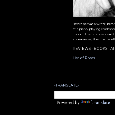
Before he was a writer, befo
at a piano, playing etudes f
instinct. His mind wandered 
appearances, the quiet rebell
REVIEWS
BOOKS
A
List of Posts
-TRANSLATE-
Powered by
Translate