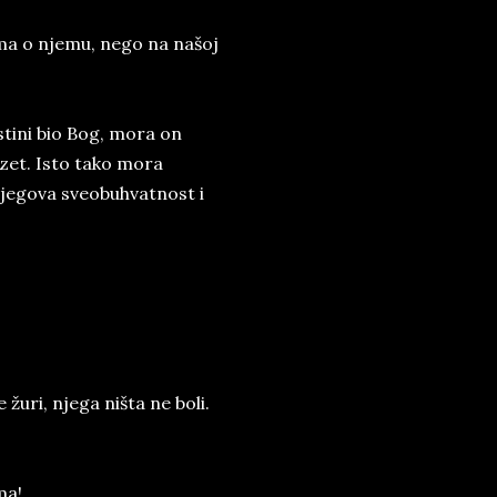
ima o njemu, nego na našoj
stini bio Bog, mora on
 uzet. Isto tako mora
 njegova sveobuhvatnost i
.
 žuri, njega ništa ne boli.
ma!