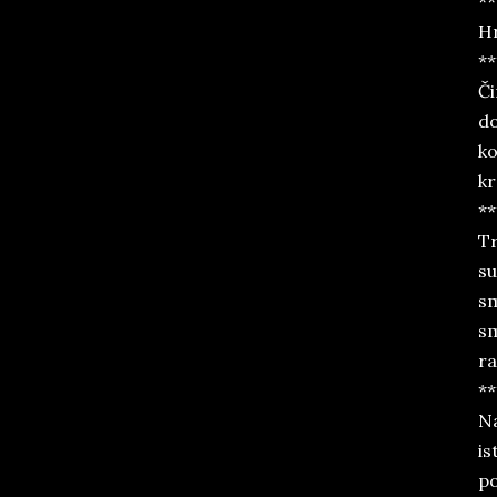
**
Hr
**
Či
do
ko
kr
**
Tr
su
sm
sm
ra
**
Na
is
po