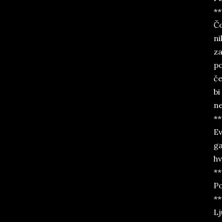
**
Čo
ni
za
po
če
bi
ne
**
Ev
ga
hv
**
Po
**
Lj