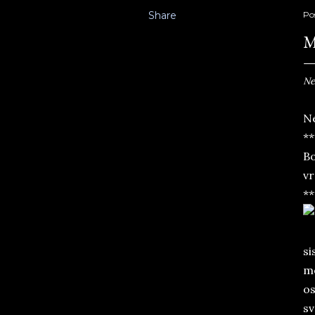
Share
Po
M
Ne
Ne
**
Bo
vr
**
si
mo
os
sv