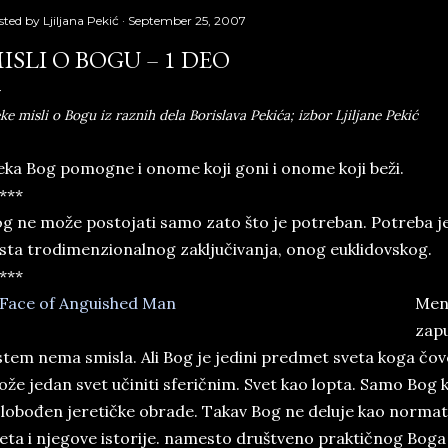
sted by
Ljiljana Pekić
September 25, 2007
ISLI O BOGU – 1 DEO
ke misli o Bogu iz raznih dela Borislava Pekića; izbor Ljiljane Pekić
ka Bog pomogne i onome koji goni i onome koji beži.
***
g ne može postojati samo zato što je potreban. Potreba je 
sta trodimenzionalnog zaključivanja, onog euklidovskog.
***
Meni
zapu
stem nema smisla. Ali Bog je jedini predmet sveta koga čo
že jedan svet učiniti sferičnim. Svet kao lopta. Samo Bog k
lobođen jeretičke obrade. Takav Bog ne deluje kao normati
eta i njegove istorije. namesto društveno praktičnog Boga 