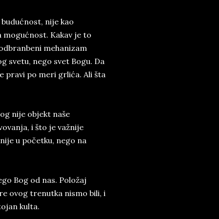
a budućnost, nije kao
a mogućnost. Kakav je to
an odbranbeni mehanizam
og svetu, nego svet Bogu. Da
pravi po meri grlića. Ali šta
og nije objekt naše
vanja, i što je važnije
 nije u početku, nego na
ego Bog od nas. Položaj
e ovog trenutka nismo bili, i
ojan kulta.