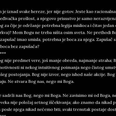
 je iznad svake hereze, jer nije gotov. Jeste kao racionaln
eđivačka prošlost, a njegovo prisustvo je samo nerazvijen
g za čije je održanje potrebna legija mislioca i čitav jed
rkva)? Mom Bogu ne treba ništa osim sveta. Ne prethodi B
 zapušač imao smisla, potrebna je boca za njega. Zapušač se 
 boca bez zapušača?
***
g nije predmet vere, još manje obreda, najmanje straha; B
otivnosti ni nekog intuitivnog poimanja nego čistog umstvo
šeg postojanja. Bog nije izvor, nego ishod naše akcije. Bog
aju. Ne stvara Bog nas, nego mi Boga.
 sadrži nas Bog, nego mi Boga. Ne zavisimo mi od Boga, n
veka nije položaj setnog iščekivanja; ako znamo da nikad pr
 posle njega nikad nećemo biti, svaki trenutak postaje dost