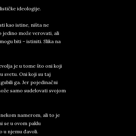
stičke ideologije.
i kao istine, ništa ne
o jedino može verovati, ali
u biti – istiniti. Slika na
olja je u tome što oni koji
u svetu. Oni koji su taj
zgubili ga. Jer pojedinačni
u može samo sudelovati svojom
s nekom namerom, ali to je
mi se u ovom paklu
 u njemu đavoli.