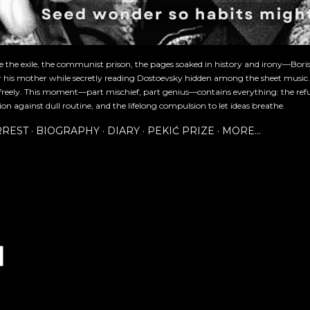
re the exile, the communist prison, the pages soaked in history and irony—Bori
or his mother while secretly reading Dostoevsky hidden among the sheet music
freely. This moment—part mischief, part genius—contains everything: the refu
ion against dull routine, and the lifelong compulsion to let ideas breathe.
RREST
BIOGRAPHY
DIARY
PEKIĆ PRIZE
MORE…