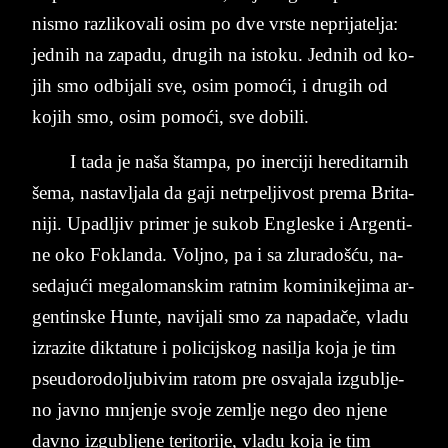
ni­smo raz­li­ko­va­li osim po dve vr­ste ne­pri­ja­tel­ja:
jed­nih na za­pa­du, dru­gih na is­to­ku. Jed­nih od ko­
jih smo od­bi­jali sve, osim pomoći, i dru­gih od
ko­jih smo, osim pomoći, sve do­bi­li.
I tada je naša štam­pa, po iner­ci­ji he­re­di­tar­nih
šema, na­stav­lja­la da gaji ne­tr­pel­ji­vost pre­ma Bri­ta­
ni­ji. Upa­dljiv pri­mer je su­kob En­gle­ske i Ar­gen­ti­
ne oko Fo­klan­da. Vol­jno, pa i sa zlu­ra­došću, na­
se­da­jući me­ga­loman­skim rat­nim kominikejima ar­
gen­tin­ske Hun­te, na­vi­jali smo ­za napadače, vla­du
iz­ra­zi­te dik­ta­tu­re i po­li­cij­skog na­sil­ja koja je tim
pseudorodoljubivim ra­tom pre osva­ja­la iz­gu­blje­
no jav­no mnjen­je svo­je zem­lje nego deo nje­ne
dav­no iz­gu­blje­ne te­ri­to­ri­je, vla­du koja je tim