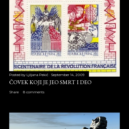
Posted by
Ljiljana Pekić
September 14, 2009
ČOVEK KOJI JE JEO SMRT I DEO
Share
8 comments