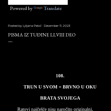
Powered by
Translate
Posted by
Ljiljana Pekić
December 11, 2023
PISMA IZ TUĐINE LLVIII DEO
PISMA
IZ
TU
Đ
INE
LLVIII
deo
,
Laguna
Copyright
©
Borislav
Peki
ć
108.
TRUN U SVOM = BRV­NO U OKU
BRA­TA SVO­JE­GA
Ra­to­vi najčešće ni­su naročito ori­gi­nal­ni,