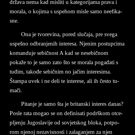
država nema kad mi­sli­ti u ka­te­go­ri­ja­ma pra­va i
mo­ra­la, o ko­ji­ma s uspe­hom mi­sle samo ne­e­fi­ka­
sne.
Ona je tvo­re­vi­na, po­red slučaja, pre sve­ga
us­pe­š­no od­branje­nih in­te­re­sa. Nje­nim po­stup­ci­ma
ko­man­du­je sebičnost A kad se ne­se­bičnom
pokaže to je samo zato što se mo­ra­la pogađati s
tuđim, takođe sebičnim no jačim in­te­re­si­ma.
Štam­pa uvek i ne deli te in­te­re­se, ali ih često ­tu­
mači.
Pi­tan­je je samo šta je bri­tan­ski in­te­res da­nas?
Po­sle rata mo­gao se on de­fi­ni­sati po­drš­kom ot­ce­
pljen­ju Ju­go­sla­vi­je od so­vjet­skog blo­ka, potpo­
rom nje­noj ne­za­vi­sno­sti i za­la­gan­jem za njen