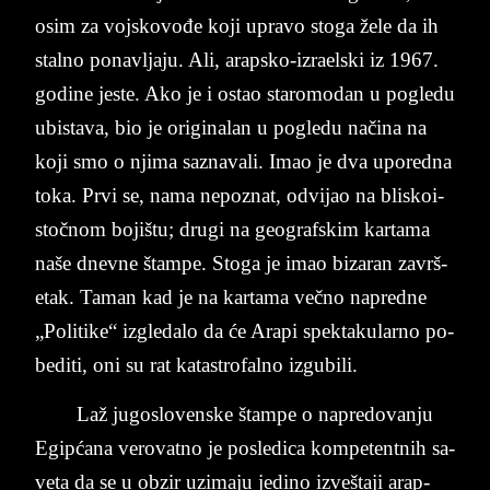
osim za voj­sko­vođe koji upra­vo sto­ga žele da ih
stal­no po­nav­lja­ju. Ali, arap­sko-iz­ra­elski iz 1967.
go­di­ne je­ste. Ako je i ostao sta­ro­mo­dan u po­gle­du
ubi­sta­va, bio je origi­na­lan u po­gle­du načina na
koji smo o nji­ma sa­zna­va­li. Imao je dva upo­red­na
toka. Prvi se, nama ne­po­znat, od­vi­jao na bli­sko­i­
stočnom bojištu; dru­gi na ­ge­o­graf­skim kar­ta­ma
naše ­dnev­ne štam­pe. Stoga ­je imao bi­za­ran za­vrš­
e­tak. Ta­man kad je na kar­ta­ma večno na­pred­ne
„Po­li­ti­ke“ iz­gle­da­lo da će Ara­pi spek­ta­ku­lar­no po­
be­di­ti, oni su rat ka­ta­stro­fal­no iz­gu­bi­li.
Laž ju­go­slo­ven­ske štam­pe o na­pre­do­van­ju
Egipćana ve­ro­vat­no je po­sle­di­ca kom­pe­tent­nih sa­
ve­ta da se u ob­zir uzi­ma­ju je­di­no izveštaji arap­