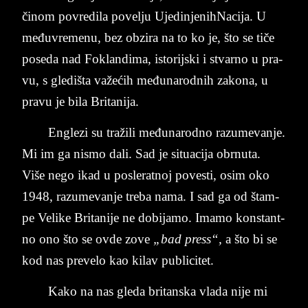
činom po­vre­di­la po­vel­ju ­U­je­din­je­nih­Na­ci­ja. U
međuvre­me­nu, bez­ ob­zi­ra na to ko je, što se tiče
po­se­da nad Fo­klan­di­ma, isto­rij­ski i stvar­no u pra­
vu, s gle­dišta važećih međuna­rod­nih za­ko­na, u
pra­vu je bila Bri­ta­ni­ja.
En­gle­zi su tražili međuna­rod­no raz­u­me­van­je.
Mi im ga ni­smo dali. Sad je si­tu­a­ci­ja obr­nu­ta.
Više nego ikad u po­sle­rat­noj po­ve­sti, osim oko
1948, raz­u­me­van­je tre­ba nama. I sad ga od štam­
pe Ve­li­ke Bri­ta­ni­je ne do­bi­ja­mo. Ima­mo kon­stant­
no ono što se ovde zove
„bad press“,
a što bi se
kod nas prevelo kao kilav publicitet.
Ka­ko ­na­ na­s gle­da ­bri­tan­ska ­vla­da nije mi