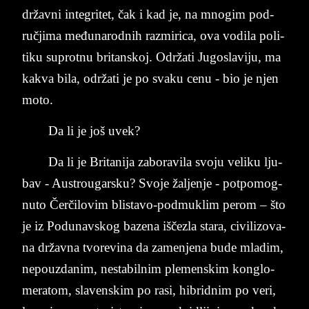
državni in­te­gri­tet, čak i kad je, na mno­gim pod­
ručjima međuna­rod­nih raz­mi­ri­ca, ova vo­di­la po­li­
ti­ku su­pro­tnu bri­tan­skoj. Održati Ju­go­sla­vi­ju, ma
ka­kva bila, održati je po sva­ku cenu - bio je njen
moto.
Da li je još uvek?
Da li je Bri­ta­ni­ja za­bo­ra­vi­la svo­ju ve­li­ku lju­
bav - Au­stro­u­gar­sku? Svo­je žal­jen­je - pot­po­mog­
nu­to Čerčilovim bl­i­sta­vo-pod­mu­klim pe­rom – što
­je­ iz Po­du­nav­skog ba­ze­na iščezla sta­ra, ci­vili­zo­va­
na državna tvo­revina da za­men­je­na bude mla­dim,
ne­po­u­zda­nim, ne­sta­bil­nim ple­menskim kon­glo­
me­ra­tom, sla­ven­skim po ­ra­si, hi­brid­nim po­ ve­ri,