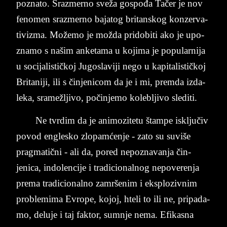
po­zna­to. Sra­zmer­no sveža go­spođa Tačer je nov
fe­no­men srazmer­no ba­ja­tog bri­tan­skog kon­zer­va­
tivi­zma. Možemo je možda pri­do­bi­ti ako je upo­
zna­mo s našim an­ke­ta­ma u ko­ji­ma je po­pu­lar­ni­ja
u so­ci­ja­lističkoj Ju­gos­la­vi­ji nego u ka­pi­ta­li­stičkoj
Bri­ta­ni­ji, ili s čin­je­ni­com­ da ­je ­i ­mi, prem­da iz­da­
le­ka, sra­mežlji­vo, počin­je­mo ko­le­bljivo sle­di­ti.
Ne tvr­dim da je animo­zi­te­tu štampe isključiv
po­vod en­gle­sko zlo­pamćenje - zato su su­vi­še
prag­ma­tični - ali da, po­red ne­po­zna­van­ja čin­
jenica, in­do­len­ci­je i tra­di­ci­o­nal­nog ne­po­ve­ren­ja
pre­ma tra­di­ci­o­nal­no za­mrše­nim i eks­plo­ziv­nim
pro­ble­mi­ma Evro­pe, ko­joj, hte­li to ili ne, pri­pa­da­
mo, de­lu­je i taj fak­tor, sum­nje nema. Efi­ka­sna