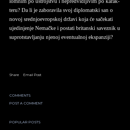
lom­nim po ustroj­stvu i ne­pred­vi­dlji­vim po ka­rak­
te­ru? Da li je za­bo­ra­vi­la svoj di­plomat­ski san o
no­voj sred­njo­e­vrop­skoj državi koja će sačeka­ti
uje­din­jenje Ne­ma­čke i po­sta­ti bri­tan­ski sa­ve­znik u
su­prot­stav­ljan­ju nje­noj even­tu­alnoj eks­pan­zi­ji?
Share
Email Post
COMMENTS
POST A COMMENT
POPULAR POSTS