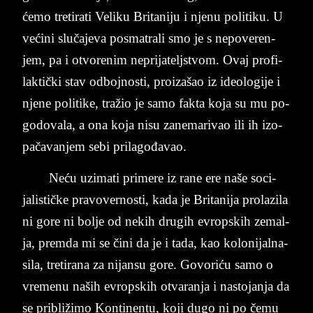
ćemo tre­ti­rati Ve­li­ku Bri­ta­ni­ju i nje­nu po­li­ti­ku. U
većini slučaje­va po­sma­tra­li smo je s ne­po­ve­ren­
jem, pa i otvo­re­nim ne­pri­ja­teljstvom. Ovaj pro­fi­
laktički stav od­boj­no­sti, pro­i­za­šao iz ide­o­lo­gi­je i
nje­ne po­li­ti­ke, tražio je samo fak­ta koja su mu po­
go­do­va­la, a ona koja nisu za­ne­mar­ivao ili ih iz­o­
pačavan­jem sebi pri­la­gođavao.
Neću uzi­ma­ti primere iz rane ere naše so­ci­
jali­stičke pra­vo­ver­no­sti, kada je Bri­ta­ni­ja pro­la­zi­la
ni gore ni bol­je od ne­kih dru­gih evrop­skih ze­mal­
ja, prem­da mi se čini ­da ­je ­i­ ta­da, ka­o ­ko­lo­ni­jal­na­
si­la, tre­ti­ra­na­ za ­ni­jan­su ­go­re. Go­vo­riću samo o
vre­me­nu naših evrop­skih otva­ran­ja i na­sto­jan­ja da
se pri­bližimo Kon­ti­nen­tu, koji dugo ni po čemu