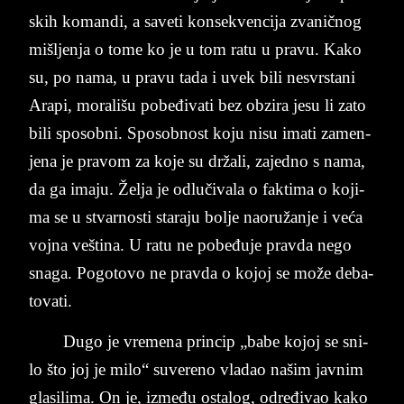
skih ko­man­di, a sa­ve­ti kon­se­kven­ci­ja zva­ničnog
mi­šljen­ja o tome ko je u tom ratu u pra­vu. Kako
su, po nama, u pra­vu tada i uvek bili ne­svr­sta­ni
Ara­pi, mo­ra­li­šu pobeđivati bez obzira jesu li zato
bili sposobni. Spo­sobnost koju nisu ima­ti za­men­
je­na je pra­vom za koje su držali, za­jed­no s nama,
da ga ima­ju. Želja je odlučiva­la o fak­ti­ma o ko­ji­
ma se u stvar­no­sti sta­ra­ju bol­je na­o­ružanje i veća
voj­na vešt­ina. U ratu ne pobeđuje prav­da nego
sna­ga. Po­go­to­vo ne prav­da o ko­joj se može de­ba­
to­va­ti.
Dugo je vre­me­na prin­cip „babe ko­joj se sni­
lo što joj je m­i­lo“ su­ve­re­no vla­dao na­šim jav­nim
gla­si­li­ma. On je, između osta­log, određivao kako