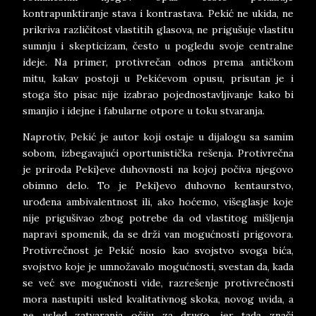
kontrapunktiranje stava i kontrastava. Pekić ne ukida, ne
prikriva različitost vlastitih glasova, ne prigušuje vlastitu
sumnju i skepticizam, često u pogledu svoje centralne
ideje. Na primer, protivrečan odnos prema antičkom
mitu, kakav postoji u Pekićevom opusu, prisutan je i
stoga što pisac nije izabrao pojednostavljivanje kako bi
smanjio i idejne i fabularne otpore u toku stvaranja.
Naprotiv, Pekić je autor koji ostaje u dijalogu sa samim
sobom, izbegavajući oportunistička rešenja. Protivrečna
je priroda Peki}eve duhovnosti na kojoj počiva njegovo
obimno delo. To je Peki}evo duhovno kentaurstvo,
urođena ambivalentnost ili, ako hoćemo, višeglasje koje
nije prigušivao zbog potrebe da od vlastitog mišljenja
napravi spomenik, da se drži van mogućnosti prigovora.
Protivrečnost je Pekić nosio kao svojstvo svoga bića,
svojstvo koje je umnožavalo mogućnosti, svestan da, kada
se već sve mogućnosti vide, razrešenje protivrečnosti
mora nastupiti usled kvalitativnog skoka, novog uvida, a
ne usled zatvaranja očiju za drugo, jer tada znači