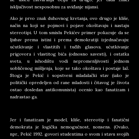
isključivost nesposobnu za uviđanje nijansi.
Ako je prvo znak duhovnog kretanja, ovo drugo je kliše,
način na koji se pojmovi i pojave okoštavaju i nastaju
stereotipi. U tom smislu Pekićev primer pokazuje da se
ljubav prema istini i prema demokratiji izjednačavaju:
ućutkivanje i vlastitih i tuđih glasova, ućutkivanje
prigovora i vlastitog bića (odnosno savesti), i ostatka
sveta, u ishodištu vodi nepromenljivosti jednom
uobličenog mišljenja, koje se tako okoštava i postaje laž.
Stoga je Pekić i sopstveni mladalački stav (iako je
politički opredeljen od rane mladosti i čitavog je života
ostao dosledan antikomunista) ocenio kao fanatizam i
nadrastao ga.
Jer i fanatizam je model, kliše, stereotip i fanatični
demokrata je logička nemogućnost, nonsens. (Ovako,
npr., Pekić 1992. govori studentima o svom i stavu svojih