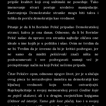
pripiše kvalitet koji ovaj suštinski ne poseduje. Tako
imenovanje stvari postaje sredstvo manipulacije.
Zastranjenja Demokratske stranke mogu biti takva i
tolika da poriču demokratiju kao vrednost.
Pitanje je da li bi Borislav Pekić pripadao Demokratskoj
stranci, kakva je ona danas. Odnosno, da li bi Borislav
Pekić našao da upravo ova stranka najbolje oličava one
ideale u ime kojih je u politiku i ušao. Ovim ne tvrdim da
ne bi. Tvrdim da je izvesno da bi je kritici podvrgao, jer
ne samo da misliti
pekićevski
znači ništa ne
podrazumevati i sve podvrgavati sumnji već je
preispitivanje način na koji Pekić nečemu pripada.
Čitav Pekićev opus, odnosno njegov život, jer je u slučaju
ovog pisca to nerazdvojivo insistira na demokratiji kao
ključnoj vrednosti koju treba ostvari(va)ti.
Najeksplicitnije u svojoj memoarskoj prozi
Godine koje
su pojeli skakavci
, ali i u drugim, esejističkim knjigama
(
Odmor od istorije
,
Tamo gde loze plaču
), kao i u svojoj