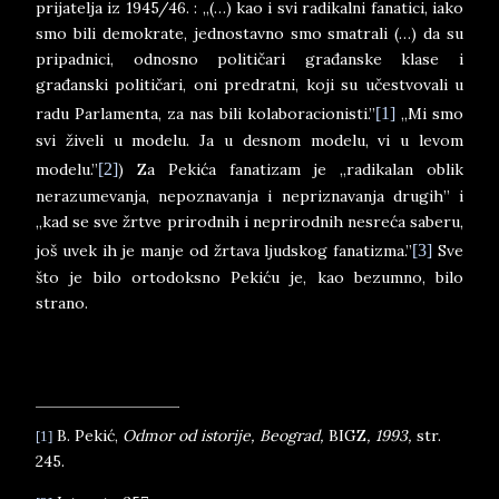
prijatelja iz 1945/46. : „(…) kao i svi radikalni fanatici, iako
smo bili demokrate, jednostavno smo smatrali (…) da su
pripadnici, odnosno političari građanske klase i
građanski političari, oni predratni, koji su učestvovali u
radu Parlamenta, za nas bili kolaboracionisti.”
[1]
„Mi smo
svi živeli u modelu. Ja u desnom modelu, vi u levom
modelu.”
[2]
) Za Pekića fanatizam je „radikalan oblik
nerazumevanja, nepoznavanja i nepriznavanja drugih” i
„kad se sve žrtve prirodnih i neprirodnih nesreća saberu,
još uvek ih je manje od žrtava ljudskog fanatizma.”
[3]
Sve
što je bilo ortodoksno Pekiću je, kao bezumno, bilo
strano.
B. Pekić
,
Odmor od istorije, Beograd,
BIGZ
, 1993,
str.
[1]
245.