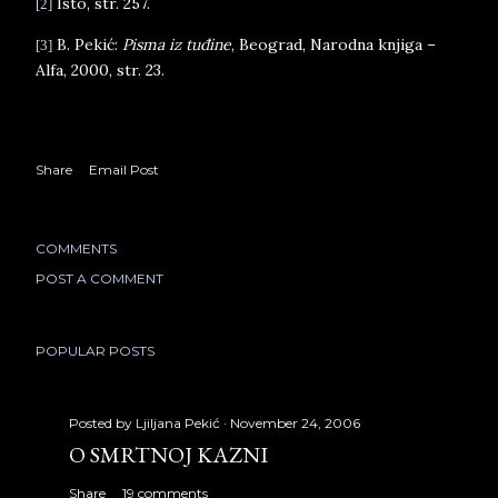
Isto
, str. 257.
[2]
B
.
Peki
ć:
Pisma iz tuđine
,
Beograd
, Narodna knjiga –
[3]
Alfa, 2000, str. 23.
Share
Email Post
COMMENTS
POST A COMMENT
POPULAR POSTS
Posted by
Ljiljana Pekić
November 24, 2006
O SMRTNOJ KAZNI
Share
19 comments