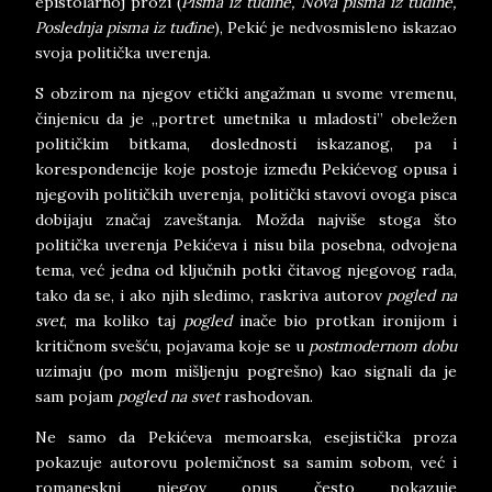
epistolarnoj prozi (
Pisma iz tuđine, Nova pisma iz tuđine,
Poslednja pisma iz tuđine
), Pekić je nedvosmisleno iskazao
svoja politička uverenja.
S obzirom na njegov etički angažman u svome vremenu,
činjenicu da je „portret umetnika u mladosti” obeležen
političkim bitkama, doslednosti iskazanog, pa i
korespondencije koje postoje između Pekićevog opusa i
njegovih političkih uverenja, politički stavovi ovoga pisca
dobijaju značaj zaveštanja. Možda najviše stoga što
politička uverenja Pekićeva i nisu bila posebna, odvojena
tema, već jedna od ključnih potki čitavog njegovog rada,
tako da se, i ako njih sledimo, raskriva autorov
pogled na
svet
, ma koliko taj
pogled
inače bio protkan ironijom i
kritičnom svešću, pojavama koje se u
postmodernom dobu
uzimaju (po mom mišljenju pogrešno) kao signali da je
sam pojam
pogled na svet
rashodovan.
Ne samo da Pekićeva memoarska, esejistička proza
pokazuje autorovu polemičnost sa samim sobom, već i
romaneskni njegov opus često pokazuje