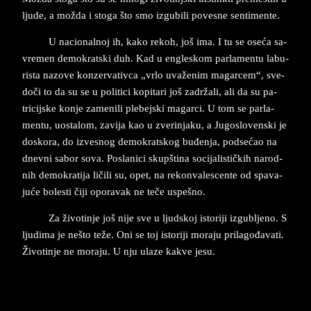
lju­de, a možda i sto­ga što smo iz­gu­bili po­ve­sne sen­ti­men­te.
U na­ci­o­nal­noj ih, kako re­koh, još ima. I tu se oseća sa­
vre­men de­mo­krat­ski duh. Kad u en­gle­skom par­la­men­tu la­bu­
ri­sta na­zo­ve kon­zerva­tiv­ca „vrlo uvaženim ma­gar­cem“, sve­
doči to da su se u po­liti­ci ko­pi­ta­ri još zadržali, ali da su pa­
tricijske kon­je za­me­nili ple­bej­ski ma­gar­ci. U tom se par­la­
men­tu, uo­sta­lom, za­vi­ja kao u zve­rin­ja­ku, a Ju­go­slo­ven­ski je
do­sko­ra, do iz­ve­snog de­mo­krat­skog buđenja, pod­sećao na
dnev­ni sa­bor sova. Po­sla­ni­ci sku­pš­ti­na so­ci­ja­li­stičkih na­rod­
nih de­mo­kra­ti­ja ličili su, opet, na re­kon­va­le­scen­te od spa­va­
juće bo­l­e­sti čiji opo­ra­vak ne teče us­pe­š­no.
Za živo­tin­je još nije sve u ljud­skoj isto­ri­ji iz­gu­blje­no. S
lju­di­ma je nešto teže. Oni se toj isto­ri­ji mo­ra­ju pri­la­gođava­ti.
Živo­tin­je ne mo­ra­ju. U nju ula­ze ka­kve ­je­su.