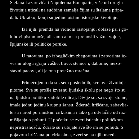
Ste­fa­na La­za­re­vića i Napole­o­na Bo­na­par­te, više od dru­gih
živo­tin­ja uti­cali na sud­bi­nu ze­mal­ja čijim su šta­la­ma pri­pa­
dali. Ukrat­ko, kon­ji su je­di­ne ui­sti­nu isto­rij­ske živo­tin­je.
Iza njih, prem­da na vid­nom ra­sto­jan­ju, do­la­ze psi i go­
lu­bo­vi pi­smo­no­še, ali samo ako su pre­no­si­li važne voj­ne,
špi­jun­ske ili po­li­tičke po­ru­ke.
U ra­to­vi­ma, po iz­be­gličkim zbe­go­vi­ma i za­tvo­ri­ma iz­
ve­snu ulo­gu igra­ju va­ške, buve, ste­ni­ce i, da­bo­me, ne­iz­o­
stav­ni pa­co­vi, ali je ona pre­težno ­mračna.
Pri­mećuje­mo da su, sem po­sled­njih, sve ove živo­tin­je
pi­to­me. Sve su pro­šle iz­ve­snu ljud­sku ško­lu pre nego što su
na ljud­sku po­li­ti­ku za­do­bi­le uti­caj. Div­lje su, sa svo­je stra­ne,
ima­le jed­nu je­di­nu krup­nu šan­su. Žderući hrišćane, za­bav­lja­
le­ su na­rod po rim­skim cir­ku­si­ma i tako ga od­vlačile od raz­
mi­šl­jan­ja o po­bu­ni. U početku se zve­ri isti­ca­hu po­li­tičkom
ne­pri­stra­snošću. Ždra­le su i ubi­ja­le sve što im se po­nu­di. S
po­ja­vom hrišćana po cir­ku­si­ma, zve­ri se na njih usred­