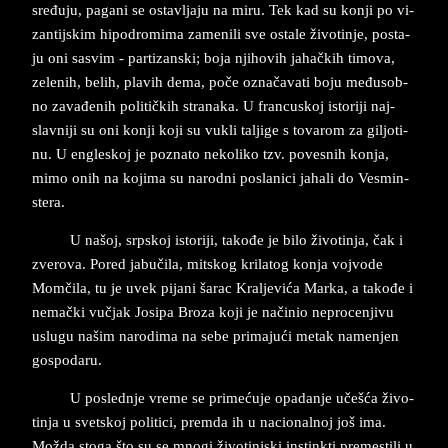
sređuju, pa­ga­ni se ostav­lja­ju na mi­ru. Tek kad su kon­ji po vi­
zan­tij­skim hi­po­dro­mi­ma zamenili sve osta­le živo­tin­je, po­sta­
ju oni sa­svim - par­ti­zan­ski; boja nji­ho­vih jahačkih ti­mo­va,
ze­le­nih, belih, pla­vih dema, poče označava­ti boju međusob­
no zavađenih po­li­tičkih stra­na­ka. U fran­cu­skoj isto­ri­ji naj­
slavni­ji su oni kon­ji koji su vuk­li tal­ji­ge s to­va­rom za gil­jo­ti­
nu. U en­gle­skoj je po­zna­to ne­ko­li­ko tzv. po­ve­snih kon­ja,
mimo onih na ko­ji­ma su na­rod­ni po­sla­ni­ci ja­ha­li do Ve­smin­
ste­ra.
U na­šoj, srp­skoj isto­ri­ji, takođe je bilo živo­tin­ja, čak i
zve­ro­va. Po­red jabučila, mit­skog kri­la­tog kon­ja voj­vo­de
Momčila, tu je uvek pi­ja­ni šarac Kral­je­vića Mar­ka, a takođe i
nemački vučjak Jo­si­pa Bro­za koji je načinio ne­pro­cen­ji­vu
uslu­gu našim na­ro­di­ma na sebe pri­ma­jući me­tak na­men­jen
go­spo­da­ru.
U po­sled­nje vre­me se pri­mećuje opa­dan­je učešća živo­
tin­ja u svet­skoj po­li­ti­ci, prem­da ih u na­ci­o­nal­noj još ima.
Možda sto­ga što su se mno­gi živo­tin­jski in­stink­ti pre­me­stili u