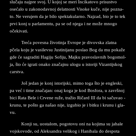
slučaju naj­pre svoj. U ko­joj se meri In­ci­ka­to­vo pri­su­stvo
osećalo u za­ko­no­dav­noj de­lat­no­sti Vi­so­ke kuče, nije po­zna­
to. Ne verujem ­da ­je ­bi­lo ­spek­ta­kularno. Najzad, bi­o ­je ­to ­tek
pr­vi konj u par­la­men­tu, pa se od nje­ga i ne može mno­go
očeki­va­ti.
Treća po­ve­sna živo­tin­ja Evro­pe je di­vov­ska zlat­na
pčela koju je va­si­lev­su Ju­sti­ni­ja­nu po­slao Bog da mu pokaže
gde će sa­gra­diti Ha­gi­ju So­fi­ju, Maj­ku pra­vo­slav­nih bo­go­mol­
ja, što će igra­ti ona­ko značajnu ulo­gu u isto­ri­ji Vi­zan­tij­skog
car­stva.
Jo­š ­je­dan ­je konj isto­rij­ski, mimo ­to­ga ­što ­je ­en­gle­ski,
pa već i ti­me značajan: onaj koga je kod Bos­for­a, u završnoj
bici Rata Bele i Cr­ve­ne ruže, tražio Ričard III da ­bi ­sačuva­o ­
kru­nu, te ­po­š­to ga ­na­ša­o­ ni­je, iz­gu­bio je i bit­ku i kru­nu i gla­
vu.
Kon­ji su, uo­sta­lom, po­go­to­vu oni na ko­ji­ma su ja­ha­le
voj­sko­vođe, od Alek­san­dra ve­li­kog i Ha­ni­ba­la do de­spo­ta