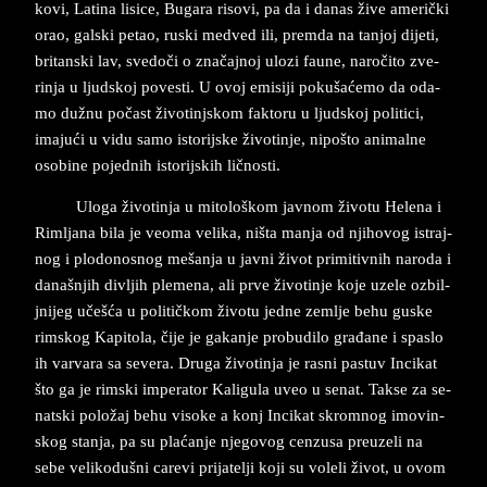
ko­vi, La­ti­na li­si­ce, Bu­ga­ra ri­so­vi, pa da i da­nas žive ame­rički
orao, gal­ski pe­tao, ru­ski me­dved ili, prem­da na tan­joj di­je­ti,
bri­tan­ski lav, sve­doči o značaj­noj ulo­zi fa­u­ne, naročito zve­
rin­ja u ljud­skoj po­ve­sti. U ovoj emi­si­ji po­ku­šaćemo da oda­
mo dužnu počast živo­tin­jskom fak­to­ru u ljud­skoj po­litici,
ima­jući u vidu samo isto­rij­ske živo­tin­je, nipošto animalne
osobine pojednih istorijskih lično­sti.
Ulo­ga živo­tin­ja u mi­to­lo­škom jav­nom živo­tu He­le­na i
Rim­lja­na bila je ve­o­ma ve­li­ka, ni­š­ta man­ja od nji­ho­vog is­traj­
nog i plo­do­no­snog mešanja u jav­ni život pri­mi­tiv­nih na­ro­da i
da­na­šnjih div­ljih ple­me­na, ali prve živo­tin­je koje uzele ozbil­
jni­jeg učešća u po­li­tičkom živo­tu jed­ne zem­lje be­hu­ gu­ske
rim­skog­ Ka­pi­to­la, čije­ je­ ga­kan­je pro­bu­di­lo građane i spa­slo
ih var­va­ra sa se­ve­ra. Dru­ga živo­tin­ja je ra­sni pa­stuv In­ci­kat
što ga je rim­ski im­pe­ra­tor Ka­li­gu­la uveo u se­nat. Tak­se za se­
nat­ski položaj behu vi­so­ke a konj In­ci­kat skrom­nog imovin­
skog stan­ja, pa su plaćanje nje­govog cen­zu­sa pre­u­ze­li na
sebe veliko­dušni ca­re­vi pri­ja­tel­ji koji su vo­le­li život, u ovom