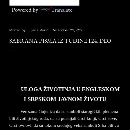
Powered by
Translate
Posted by
Ljiljana Pekić
December 07, 2021
SABRANA PISMA IZ TUĐINE 124. DEO
Sabrana pisma iz tuđine 124.
deo, Laguna, Copyright © Borislav Pekić
ULO­GA­ ŽI­VO­TIN­JA U EN­GLE­SKOM
I SRP­SKOM JAV­NOM ŽIVO­TU
Već sama čin­je­ni­ca da su sim­bo­li sta­ro­grčkih ple­me­na
bili živo­tinjskog roda, da su po­sto­ja­li Grci-kon­ji, Grci-sove,
Grci-ov­no­vi, da su to­kom­ sred­nje­g ve­ka­ sim­bo­li ­Sr­ba bi­li­ vu­