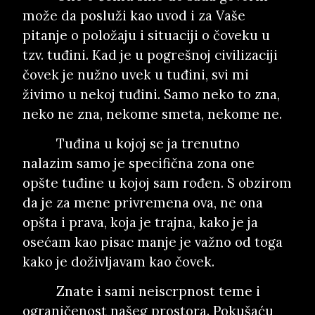
može da posluži kao uvod i za Vaše
pitanje o položaju i situaciji o čoveku u
tzv. tuđini. Kad je u pogrešnoj civilizaciji
čovek je nužno uvek u tuđini, svi mi
živimo u nekoj tuđini. Samo neko to zna,
neko ne zna, nekome smeta, nekome ne.
Tuđina u kojoj se ja trenutno
nalazim samo je specifična zona one
opšte tuđine u kojoj sam rođen. S obzirom
da je za mene privremena ova, ne ona
opšta i prava, koja je trajna, kako je ja
osećam kao pisac manje je važno od toga
kako je doživljavam kao čovek.
Znate i sami neiscrpnost teme i
ograničenost našeg prostora. Pokušaću