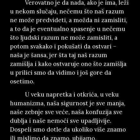
Verovatno je da nada, ako je ima, leži
u nekom slučaju, nečemu što naš razum
ne može predvideti, a možda ni zamisliti,
a to da je eventualno spasenje u nečemu
što ljudski razum ne može zamisliti, a
potom svakako i pokušati da ostvari –
naša je šansa, jer šta taj naš razum
zamišlja i kako ostvaruje ono što zamišlja
u prilici smo da vidimo i još gore da
osetimo.
U veku napretka i otkrića, u veku
humanizma, naša sigurnost je sve manja,
naše zebnje sve veće, naša konfuzija sve
dublja i naše nemoći sve upadljivije.
Dospeli smo dotle da ukoliko više znamo
ili mislimo da znamo, ubijamo,