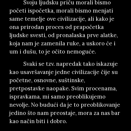
Svoju ljudsku priču morali bismo
početi ispočetka, morali bismo menjati
same temelje ove civilizacije, ali kako je
ona prirodan proces od prapočetka
ljudske svesti, od pronalaska prve alatke,
koja nam je zamenila ruke, a uskoro će i
um i dušu, to je očito nemoguće.
Svaki se tzv. napredak tako iskazuje
kao usavršavanje jedne civilizacije čije su
početne, osnovne, suštinske,
pretpostavke naopake. Svim procenama,
ispravkama, mi samo preoblikujemo
nevolje. No budući da je to preoblikovanje
jedino što nam preostaje, mora za nas bar
kao način biti i dobro.