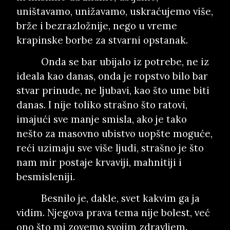
uništavamo, unižavamo, uskraćujemo više,
brže i bezrazložnije, nego u vreme
krapinske borbe za stvarni opstanak.
Onda se bar ubijalo iz potrebe, ne iz
ideala kao danas, onda je ropstvo bilo bar
stvar prinude, ne ljubavi, kao što ume biti
danas. I nije toliko strašno što ratovi,
imajući sve manje smisla, ako je tako
nešto za masovno ubistvo uopšte moguće,
reći uzimaju sve više ljudi, strašno je što
nam mir postaje krvaviji, mahnitiji i
besmisleniji.
Besnilo je, dakle, svet kakvim ga ja
vidim. Njegova prava tema nije bolest, već
ono što mi zovemo svojim zdravljem.