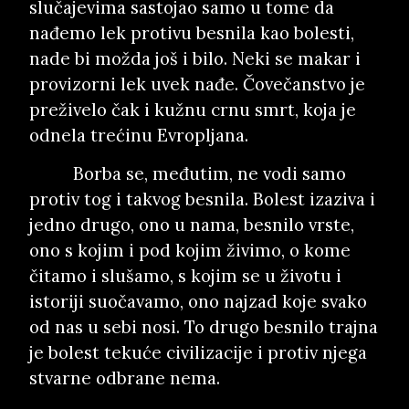
slučajevima sastojao samo u tome da
nađemo lek protivu besnila kao bolesti,
nade bi možda još i bilo. Neki se makar i
provizorni lek uvek nađe. Čovečanstvo je
preživelo čak i kužnu crnu smrt, koja je
odnela trećinu Evropljana.
Borba se, međutim, ne vodi samo
protiv tog i takvog besnila. Bolest izaziva i
jedno drugo, ono u nama, besnilo vrste,
ono s kojim i pod kojim živimo, o kome
čitamo i slušamo, s kojim se u životu i
istoriji suočavamo, ono najzad koje svako
od nas u sebi nosi. To drugo besnilo trajna
je bolest tekuće civilizacije i protiv njega
stvarne odbrane nema.