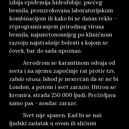
izbija epidemija hidrofobije, psećeg
besnila, prouzrokovana laboratorijskom
kombinacijom ili kako bi se danas reklo –
reprogramiranjem prirodnog virusa
besnila, najsmrtonosnijeg po kliničnom
razvoju najstrašnije bolesti s kojom se
čovek, bar do sada upoznao.
Aerodrom se karantinom odvaja od
sveta i na njemu započinje rat protiv tzv.
rabdo virusa
. Ishod je nesrećan da se ne bi
London, a potom i svet zarazio, Hitrou se
kremira, strada 250 000 ljudi. Preživljava
samo pas – nosilac zaraze.
Svet nije spasen. Kad bi se naš
ljudski zadatak u ovom ili sličnim