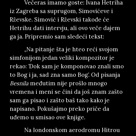
Večeras imamo goste: Ivana Hetriha
iz Zagreba sa suprugom, Simovićeve i
Rževske. Simović i Rževski takođe će
Hetrihu dati intervju, ali ovo veče dajem
ga ja. Pripremio sam sledeći tekst:
„Na pitanje šta je hteo reći svojom
simfonijom jedan veliki kompozitor je
rekao: ’Dok sam je komponovao znali smo
to Bog i ja, sad zna samo Bog’. Od pisanja
Besnila
međutim nije prošlo mnogo
vremena i meni se čini da još znam zašto
sam ga pisao i zašto baš tako kako je
napisano. Pokušajmo preko priče da
uđemo u smisao ove knjige.
Na londonskom aerodromu Hitrou