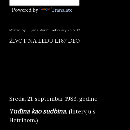
Powered by
Translate
Posted by
Ljiljana Pekić
February 23, 2021
ŽIVOT NA LEDU L187 DEO
Život na ledu L187 deo,
Službeni glasnik, Copyright © Borislav Peki
ć
Sreda, 21. septembar 1983. godine.
Tuđina kao sudbina.
(Intervju s
Hetrihom.)