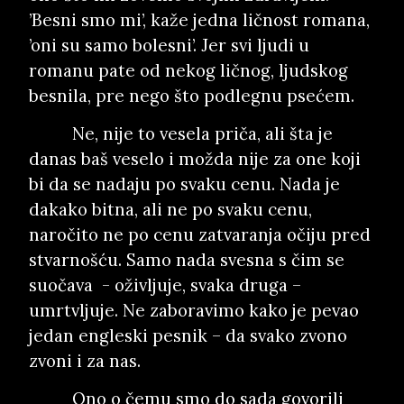
’Besni smo mi’, kaže jedna ličnost romana,
’oni su samo bolesni’. Jer svi ljudi u
romanu pate od nekog ličnog, ljudskog
besnila, pre nego što podlegnu psećem.
Ne, nije to vesela priča, ali šta je
danas baš veselo i možda nije za one koji
bi da se nadaju po svaku cenu. Nada je
dakako bitna, ali ne po svaku cenu,
naročito ne po cenu zatvaranja očiju pred
stvarnošću. Samo nada svesna s čim se
suočava
- oživljuje, svaka druga –
umrtvljuje. Ne zaboravimo kako je pevao
jedan engleski pesnik – da svako zvono
zvoni i za nas.
Ono o čemu smo do sada govorili