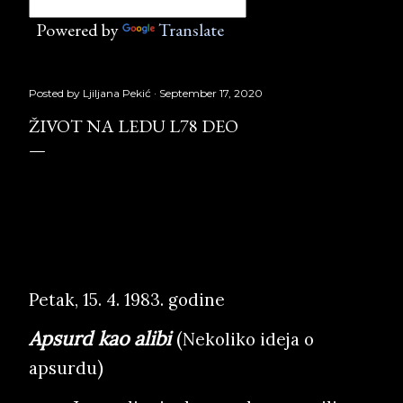
Powered by
Translate
Posted by
Ljiljana Pekić
September 17, 2020
ŽIVOT NA LEDU L78 DEO
Život na ledu L78
deo,
Službeni glasnik, Copyright © Borislav Peki
ć
Petak, 15. 4. 1983. godine
Apsurd kao alibi
(
Nekoliko ideja o
)
apsurdu