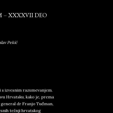
M – XXXXVII DEO
slav Pekić
ati s izvesnim razumevanjem.
avu Hrvatsku, kako je, prema
n general dr Franjo Tuđman,
esnih težnji hrvatskog