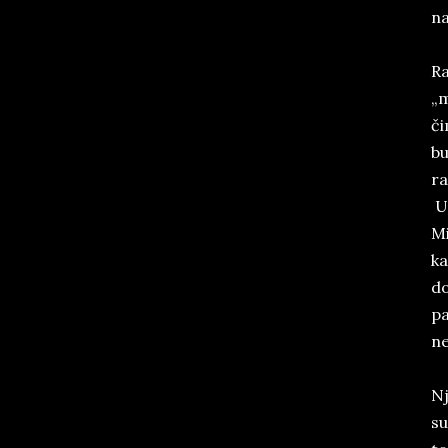
na
Ra
„m
či
bu
ra
U 
Mi
ka
do
pa
ne
Nj
su