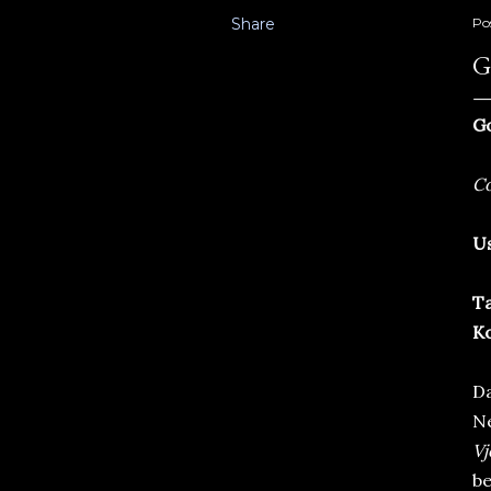
Share
Po
G
Go
Co
Us
Ta
Ko
Da
Ne
Vj
be