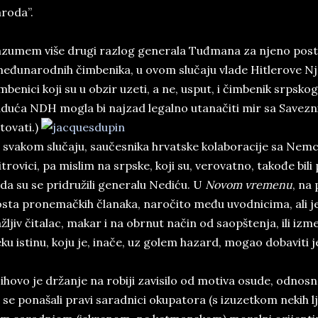
roda”.
zumem više drugi razlog generala Tuđmana za njeno posto
eđunarodnih čimbenika, u ovom slučaju vlade Hitlerove Njem
mbenici koji su u obzir uzeti, a ne, usput, i čimbenik srpsk
duća NDH mogla bi najzad legalno utanačiti mir sa Savezni
tovati.)
svakom slučaju, saučesnika hrvatske kolaboracije sa Nemci
trovici, pa mislim na srpske, koji su, verovatno, takođe bil
da su se pridružili generalu Nediću. U
Novom vremenu
, na 
sta pronemačkih članaka, naročito među uvodnicima, ali je bi
žljiv čitalac, makar i na obrnut način od saopštenja, ili i
ku istinu, koju je, inače, uz golem hazard, mogao dobaviti 
ihovo je držanje na robiji zavisilo od motiva osude, odnosn
 se ponašali pravi saradnici okupatora (s izuzetkom nekih lj