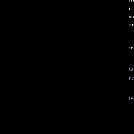
to
i 
su
zn
Sh
C
PO
P