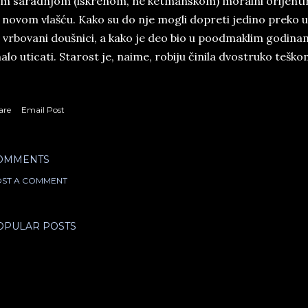
m saradnjom (iskrenom, ne ketmanskom) moralni orijentir,
s novom vlašću. Kako su do nje mogli dopreti jedino prek
 vrbovani doušnici, a kako je deo bio u poodmaklim godinam
alo uticati. Starost je, naime, robiju činila dvostruko teško
are
Email Post
OMMENTS
ST A COMMENT
OPULAR POSTS