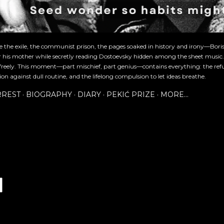
re the exile, the communist prison, the pages soaked in history and irony—Bori
or his mother while secretly reading Dostoevsky hidden among the sheet music
freely. This moment—part mischief, part genius—contains everything: the refu
ion against dull routine, and the lifelong compulsion to let ideas breathe.
RREST
BIOGRAPHY
DIARY
PEKIĆ PRIZE
MORE…