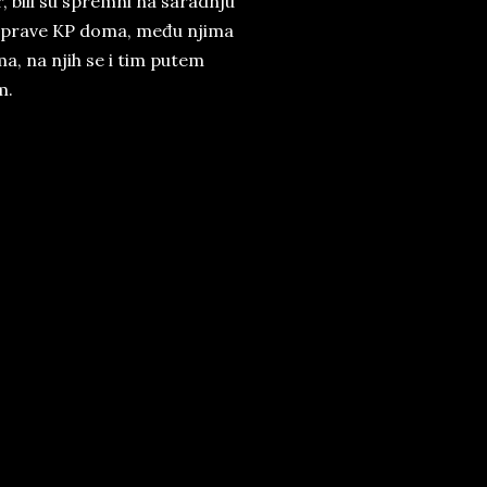
 bili su spremni na saradnju
o uprave KP doma, među njima
a, na njih se i tim putem
m.