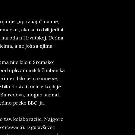
janje: „spoznaju”, naime,
ačke”, ako su to bili jedini
og naroda u Hrvatskoj. (Jedna
cima, a ne još sa njima
ma nije bilo u Sremskoj
i pod uplivom nekih čimbenika
primer, bilo je, razume se,
lo dosta i onih iz kojih je
zmeđu redova, mogao saznati
jedino preko BBC-ja.
o tzv. kolaboracije. Najgore
otićevaca). Izgubivši već