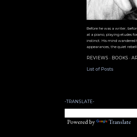
Before he was a writer, befo
at a piano, playing etudes f
instinct. His mind wandered 
appearances, the quiet rebell
REVIEWS
BOOKS
A
List of Posts
-TRANSLATE-
Powered by
Translate