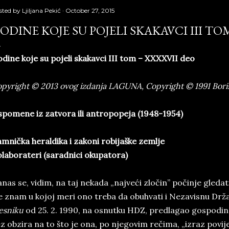
sted by
Ljiljana Pekić
October 27, 2015
ODINE KOJE SU POJELI SKAKAVCI III TO
dine koje su pojeli skakavci III tom – XXXXVII deo
pyright © 2013 ovog izdanja LAGUNA, Copyright © 1991 Bori
pomene iz zatvora ili antropopeja (1948-1954)
mnička heraldika i zakoni robijaške zemlje
laborateri (saradnici okupatora)
nas se, vidim, na taj nekada „najveći zločin” počinje gled
 znam u kojoj meri ono treba da obuhvati i Nezavisnu Drž
esniku
od 25. 2. 1990, na osnutku HDZ, predlagao gospodi
z obzira na to što je ona, po njegovim rečima, „izraz povij