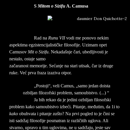
S
Mitom o Sizifu
A. Camusa
Rad na
Runu
VII
vodi me ponovo nekim
aspektima egzistencijalističke filosofije. Uzimam opet
Camusov
Mit
o
Sizifu
. Nekadašnje čari, ubedljivosti je
nestalo, ostaje samo
začaranost memorije. Sećanje na stari utisak, čar iz druge
ruke. Već prva fraza izaziva otpor.
„Postoji“, veli Camus, „samo jedan doista
ozbiljan filozofski problem, samoubistvo. (...) “
Ja bih rekao da je jedini ozbiljan filosofski
problem kako samoubistvo izbeći. Pitanje, međutim, da 1i to
kako
obuhvata i pitanje
zašto
? Na prvi pogled to je čini se
isti sadržaj filosofije posmatran iz različitih uglova. Ali
stvarno, upravo u tim uglovima, ne u sadržaju, jeste sav