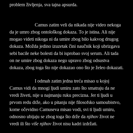
problem življenja, sva tajna apsurda.
Camus zatim veli da nikada nije video nekoga
da je umro zbog ontološkog dokaza. To je istina. Ali nije
mogao videti nikoga ni da umire zbog bilo kakvog drugog
dokaza. Možda jedino izuzetak čini naučnik koji ubrizgava
sebi bacile neke bolesti da bi isprobao svoj serum. Ali tada
on ne umire zbog dokaza nego upravo zbog odsustva
dokaza, zbog toga što nije dokazao ono što je želeo dokazati.
I odmah zatim jedna treća misao u kojoj
Camus vidi da mnogi ljudi umiru zato što smatraju da ne
vredi živeti, nije u najmanju ruku precizna. Jer ti ljudi u
prvom redu drže, ako u pitanju nije filosofsko samoubistvo,
kome očevidno Camuseva misao vodi, svi ti ljudi umiru,
odnosno ubijaju se zbog toga što drže da
njihov
život ne
vredi ili što
više njihov
život nisu kadri izdržati.