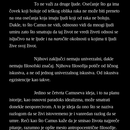
To ne važi za druge ljude. Osećanje što ga ima
čovek koji boluje od teškog oblika raka ne može biti preneto
na ona osećanja koja imaju ljudi koji od raka ne boluju.
Dakle, to što Camus ne vidi, odnosno vidi da mnogi ljudi
umiru zato što smatraju da taj život ne vredi živeti odnosi se
isljučivo na te ljude i na
naročite
okolnosti u kojima ti ljudi
žive svoj život.
Njihovi zaključci nemaju univerzalni, dakle
nemaju filosofski značaj. Njihova filosofija potiče od ličnog
iskustva, a ne od jednog univerzalnog iskustva. Od iskustva
egzistencije kao takve.
Jedino se četvrta Camuseva ideja, i to na planu
istorije, kao osnovni paradoks idealizma, može smatrati
donekle neoporecivom. A to je ideja da ono što se naziva
razlogom da se živi istovremeno je i vanredan razlog da se
umre. Reći kao što Camus kaže da je smisao života najpreče
pitanje, razumno je opšte mesto antropocentrične filosofije.