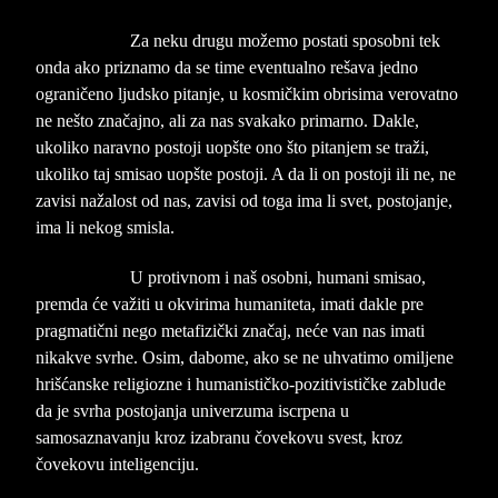
Za neku drugu možemo postati sposobni tek
onda ako priznamo da se time eventualno rešava jedno
ograničeno ljudsko pitanje, u kosmičkim obrisima verovatno
ne nešto značajno, ali za nas svakako primarno. Dakle,
ukoliko naravno postoji uopšte ono što pitanjem se traži,
ukoliko taj smisao uopšte postoji. A da li on postoji ili ne, ne
zavisi nažalost od nas, zavisi od toga ima li svet, postojanje,
ima li nekog smisla.
U protivnom i naš osobni, humani smisao,
premda će važiti u okvirima humaniteta, imati dakle pre
pragmatični nego metafizički značaj, neće van nas imati
nikakve svrhe. Osim, dabome, ako se ne uhvatimo omiljene
hrišćanske religiozne i humanističko-pozitivističke zablude
da je svrha postojanja univerzuma iscrpena u
samosaznavanju kroz izabranu čovekovu svest, kroz
čovekovu inteligenciju.