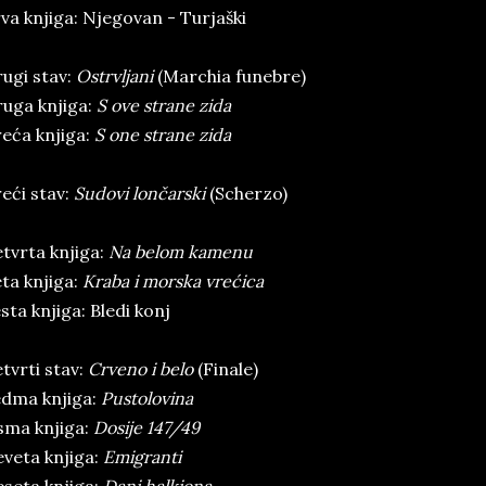
va knjiga: Njegovan - Turjaški
ugi stav:
Ostrvljani
(Marchia funebre)
uga knjiga:
S ove strane zida
eća knjiga:
S one strane zida
eći stav:
Sudovi lončarski
(Scherzo)
tvrta knjiga:
Na belom kamenu
ta knjiga:
Kraba i morska vrećica
sta knjiga: Bledi konj
tvrti stav:
Crveno i belo
(Finale)
dma knjiga:
Pustolovina
sma knjiga:
Dosije 147/49
veta knjiga:
Emigranti