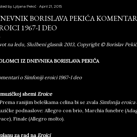
sted by
Ljiljana Pekić
April 21, 2015
NEVNIK BORISLAVA PEKIĆA KOMENTARI
ROICI 1967-I DEO
vot na ledu, Službeni glasnik 2013, Copyright © Borislav Peki
DLOMCI IZ DNEVNIKA BORISLAVA PEKIĆA
mentari o Simfoniji eroici 1967-I deo
 muzičkoj shemi
Eroice
 Prema ranijim beleškama celina bi se zvala
Simfonija eroica
zičke podnaslove: Allegro con brio, Marchia funebre (Adagi
vace), Finale (Allegro molto).
planu za rad na
Eroici