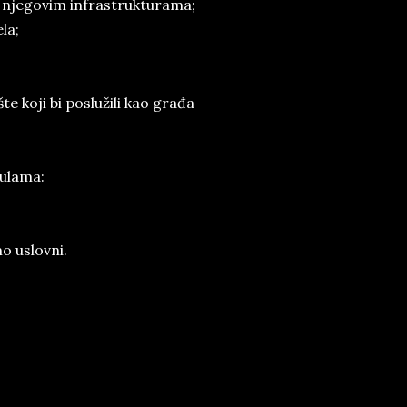
 o njegovim infrastrukturama;
la;
te koji bi poslužili kao građa
mulama:
mo uslovni.