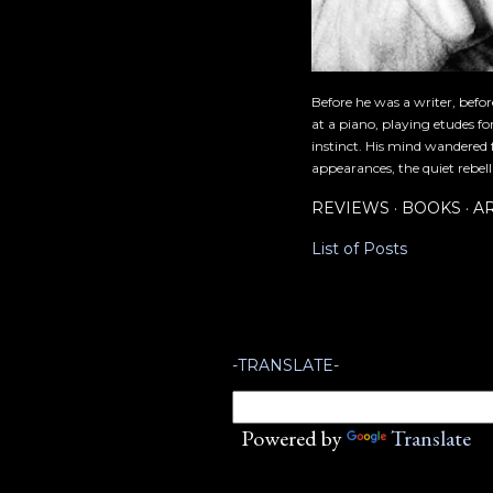
Before he was a writer, befo
at a piano, playing etudes f
instinct. His mind wandered 
appearances, the quiet rebell
REVIEWS
BOOKS
A
List of Posts
-TRANSLATE-
Powered by
Translate