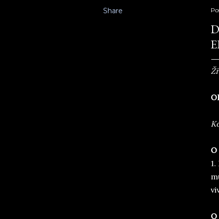
Share
Po
D
E
Ži
O
Ko
O
1.
mu
vi
O 