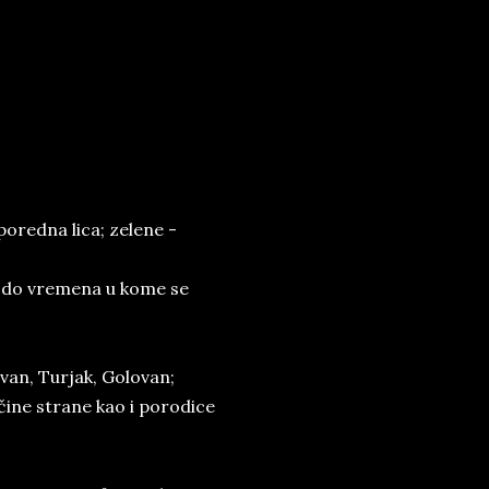
sporedna lica; zelene -
4. do vremena u kome se
van, Turjak, Golovan;
čine strane kao i porodice