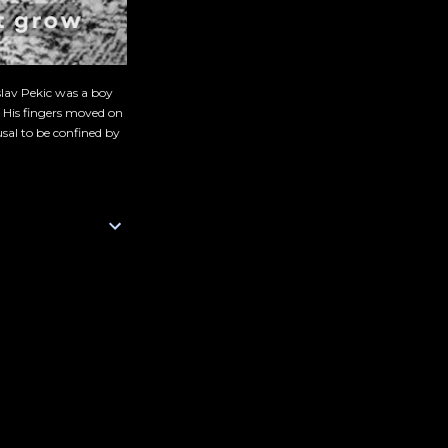
slav Pekic was a boy
. His fingers moved on
sal to be confined by