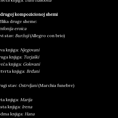
seta knjiga:
Dani halkiona
drugoj kompozicionoj shemi
 Slika druge sheme:
mfonija eroica
vi stav:
Buržuji
(Allegro con brio)
va knjiga:
Njegovani
uga knjiga:
Turjaški
eća knjiga:
Golovani
tvrta knjiga:
Brđani
ugi stav:
Ostrvljani
(Marchia funebre)
ta knjiga:
Marija
sta knjiga:
Irena
dma knjiga:
Hana