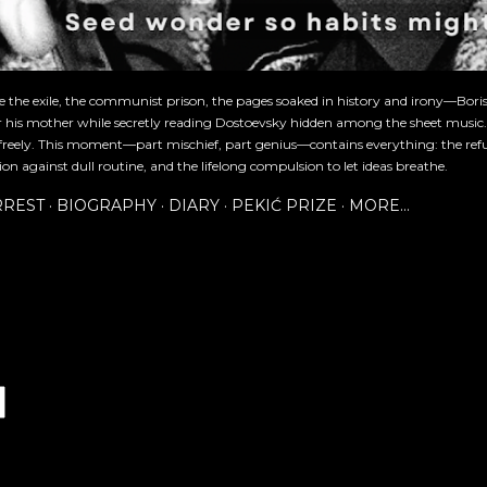
re the exile, the communist prison, the pages soaked in history and irony—Bori
or his mother while secretly reading Dostoevsky hidden among the sheet music
freely. This moment—part mischief, part genius—contains everything: the refu
ion against dull routine, and the lifelong compulsion to let ideas breathe.
RREST
BIOGRAPHY
DIARY
PEKIĆ PRIZE
MORE…