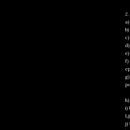
2.
a)
b)
c)
d)
e)
f)
ep
g)
po
h)
i)
Lj
j)