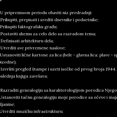
 U pripremnom periodu obaviti niz predradnji:
 Prikupiti, prepisati i srediti dnevnike i podsetnike;
 Prikupiti faktografsku građu;
 Postaviti shemu za celo delo sa razradom tema;
 Definisati arhitekturu dela;
 Utvrditi sve privremene naslove;
 Ustanoviti lične kartone za lica (bele - glavna lica; plave - 
izodne);
 Izvršiti pregled štampe i uzeti isečke od prvog broja 194
slednja knjiga završava;
 Razraditi genealogiju sa karakterologijom porodica Njego
 Ustanoviti tačnu genealogiju moje porodice sa očeve i maj
iljanine;
 Utvrditi muzičku infrastrukturu;