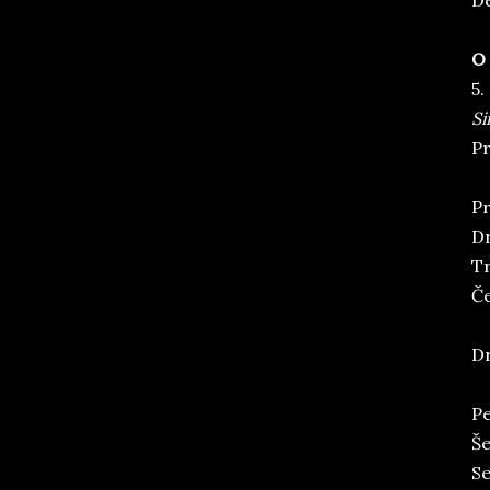
De
O 
5.
Si
Pr
Pr
Dr
Tr
Če
Dr
Pe
Še
Se