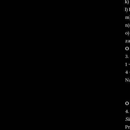
k)
l)
m)
n)
o)
z
O 
3.
1 
4 
Na
O 
4.
Si
Pr