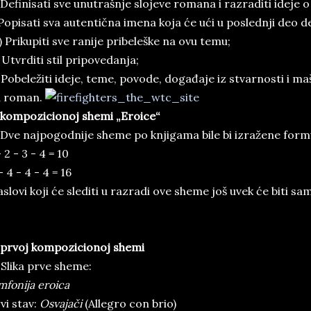
 Definisati sve unutrašnje slojeve romana i razraditi ideje
 Popisati sva autentična imena koja će ući u poslednji deo de
 Prikupiti sve ranije pribeleške na ovu temu;
 Utvrditi stil pripovedanja;
 Pobeležiti ideje, teme, povode, događaje iz stvarnosti i maš
a roman.
kompozicionoj shemi „Eroice“
 Dve najpogodnije sheme po knjigama bile bi izražene for
- 2 - 3 - 4 = 10
- 4 - 4 - 4 = 16
slovi koji će slediti u razradi ove sheme još uvek će biti sa
prvoj kompozicionoj shemi
 Slika prve sheme:
mfonija eroica
vi stav:
Osvajači
(Allegro con brio)