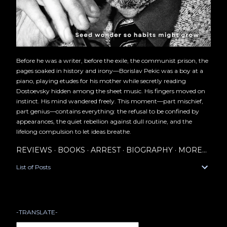
Before he was a writer, before the exile, the communist prison, the
pages soaked in history and irony—Borislav Pekic was a boy at a
piano, playing etudes for his mother while secretly reading
Dostoevsky hidden among the sheet music. His fingers moved on
instinct. His mind wandered freely. This moment—part mischief,
part genius—contains everything: the refusal to be confined by
appearances, the quiet rebellion against dull routine, and the
lifelong compulsion to let ideas breathe.
REVIEWS
BOOKS
ARREST
BIOGRAPHY
MORE…
List of Posts
-TRANSLATE-