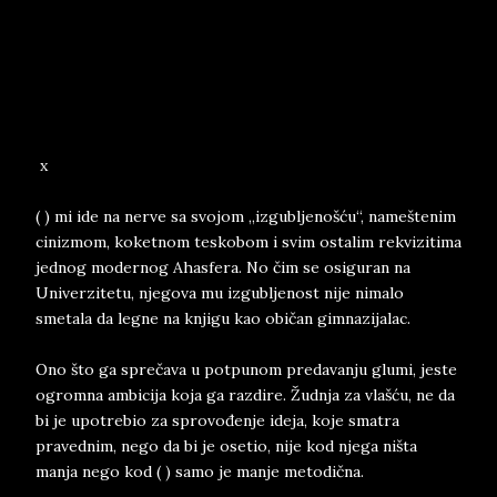
x
( ) mi ide na nerve sa svojom „izgubljenošću“, nameštenim
cinizmom, koketnom teskobom i svim ostalim rekvizitima
jednog modernog Ahasfera. No čim se osiguran na
Univerzitetu, njegova mu izgubljenost nije nimalo
smetala da legne na knjigu kao običan gimnazijalac.
Ono što ga sprečava u potpunom predavanju glumi, jeste
ogromna ambicija koja ga razdire. Žudnja za vlašću, ne da
bi je upotrebio za sprovođenje ideja, koje smatra
pravednim, nego da bi je osetio, nije kod njega ništa
manja nego kod ( ) samo je manje metodična.